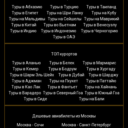
Туры в Абхазию
Туры в Турцию
Туры в Таиланд
Туры в Египет
Туры на Шри Ланку
Туры на Кубу
Туры на Мальдивы
Туры на Сейшелы
Туры на Маврикий
Туры в Китай
Туры во Вьетнам
Туры в Венесуэлу
Туры в Индию
Туры в Индонезию
Туры в Черногорию
Туры в ОАЭ
ТОП курортов
Туры в Аланью
Туры в Белек
Туры в Мармарис
Туры в Кемер
Туры в Бодрум
Туры в Хургаду
Туры в Шарм Эль Шейх
Туры в Дубай
Туры в Шарджу
Туры в Аджман
Туры на Пхукет
Туры в Паттайю
Туры в Као Лак
Туры в Фантьет
Туры на Хайнань
Туры в Варадеро
Туры в Северный Гоа
Туры в Южный Гоа
Туры в Сиде
Туры на Бали
Дешевые авиабилеты из Москвы
Москва - Сочи
Москва - Санкт-Петербург