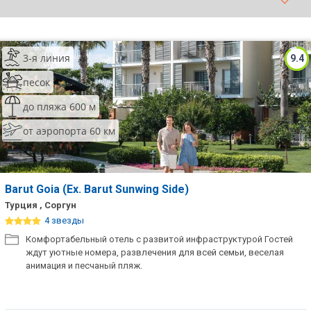
ТОП 10 лучших отелей 5*
3-я линия
9.4
ТОП 10 недорогих отелей
5*
песок
Лучшие отели 4* звезды
до пляжа 600 м
от аэропорта 60 км
Недорогие отели 4*
звезды
Лучшие отели 3* звезды
Barut Goia (Ex. Barut Sunwing Side)
Недорогие отели 3*
Турция , Соргун
звезды
4 звезды
Комфортабельный отель с развитой инфраструктурой Гостей
Сетевые отели Турции
ждут уютные номера, развлечения для всей семьи, веселая
анимация и песчаный пляж.
Сетевые отели Египта
Сетевые отели ОАЭ