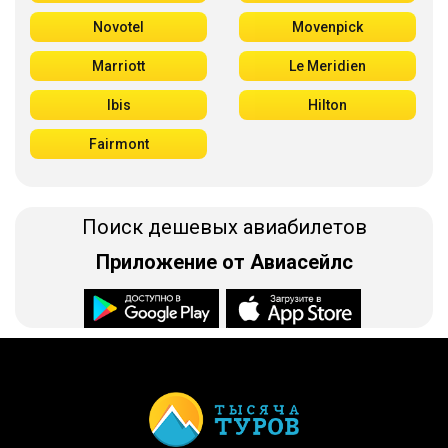
Novotel
Movenpick
Marriott
Le Meridien
Ibis
Hilton
Fairmont
Поиск дешевых авиабилетов
Приложение от Авиасейлс
Доступно в
Загрузите в