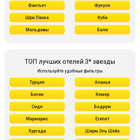
Фантьет
Фукуок
Шри Ланка
Куба
Мальдивы
Бали
ТОП лучших отелей 3* звезды
Используйте удобные фильтры
Турция
Аланья
Белек
Кемер
Сиде
Бодрум
Мармарис
Египет
Хургада
Шарм Эль Шейх