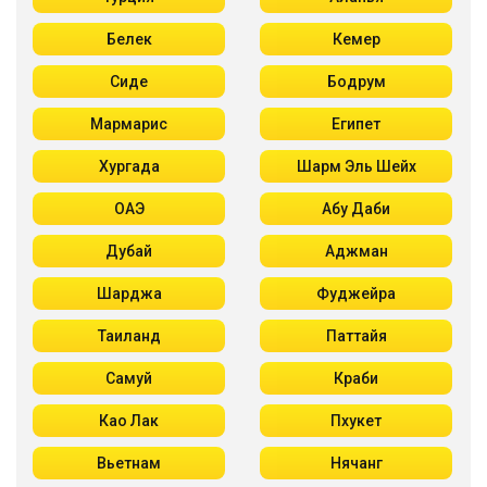
Белек
Кемер
Сиде
Бодрум
Мармарис
Египет
Хургада
Шарм Эль Шейх
ОАЭ
Абу Даби
Дубай
Аджман
Шарджа
Фуджейра
Таиланд
Паттайя
Самуй
Краби
Као Лак
Пхукет
Вьетнам
Нячанг