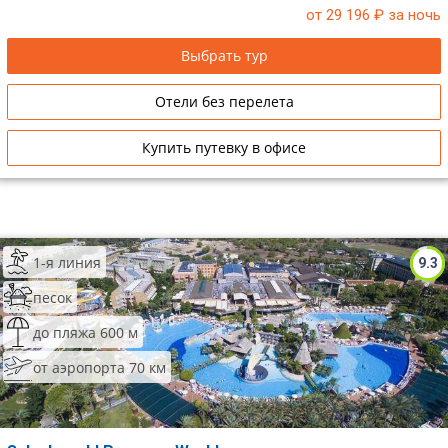
от 29 196
₽ за ночь
Сетевые отели Таиланда
Выбрать тур
Сетевые отели Шри Ланки
Отели без перелета
Сетевые отели Вьетнама
Купить путевку в офисе
Сетевые отели Мальдив
Сетевые отели Бали
1-я линия
9.3
Сетевые отели Сейшел
песок
Сетевые отели Маврикия
до пляжа 600 м
от аэропорта 70 км