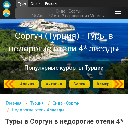
Туры
Отели
Билеты
Главная
Сиде - Соргун
15 Авг
-
22 Авг
2 взрослых
из Москвы
Турция- Курорты
Соргун (Турция) - Туры в
Офис г. Москва
недорогие отели 4* звезды
Помощь
Подборки отелей
Популярные курорты Турции
Турция
Таиланд
мбул
Алания
Анталья
Белек
Кемер
Си
ОАЭ
Главная
Турция
Сиде - Соргун
Египет
Недорогие отели 4 звезды
Куба
Туры в Соргун в недорогие отели 4*
Шри Ланка