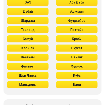
ОАЭ
Абу Даби
Дубай
Аджман
Шарджа
Фуджейра
Таиланд
Паттайя
Самуй
Краби
Као Лак
Пхукет
Вьетнам
Нячанг
Фантьет
Фукуок
Шри Ланка
Куба
Мальдивы
Бали