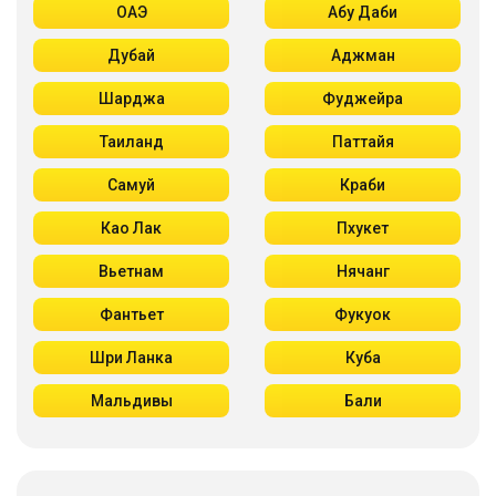
ОАЭ
Абу Даби
Дубай
Аджман
Шарджа
Фуджейра
Таиланд
Паттайя
Самуй
Краби
Као Лак
Пхукет
Вьетнам
Нячанг
Фантьет
Фукуок
Шри Ланка
Куба
Мальдивы
Бали