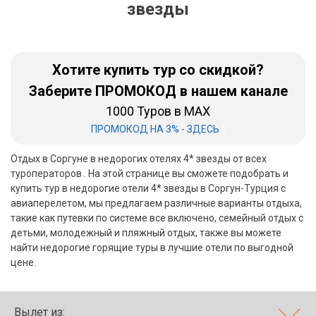
звезды
Бали
Вьетнам
Хотите купить тур со скидкой?
Хайнань
Заберите ПРОМОКОД в нашем канале
1000 Туров в MAX
Северный Гоа
|
ПРОМОКОД НА 3% - ЗДЕСЬ
Южный Гоа
Отдых в Соргуне в недорогих отелях 4* звезды от всех
Занзибар
туроператоров . На этой странице вы сможете подобрать и
купить тур в недорогие отели 4* звезды в Соргун-Турция с
Абхазия
авиаперелетом, мы предлагаем различные варианты отдыха,
такие как путевки по системе все включено, семейный отдых с
Большой Сочи
детьми, молодежный и пляжный отдых, также вы можете
найти недорогие горящие туры в лучшие отели по выгодной
Кав Мин Воды
цене.
Экскурсионные туры
VIP отели 5 звезд
Вылет из: