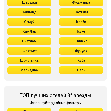
Шарджа
Фуджейра
Таиланд
Паттайя
Самуй
Краби
Као Лак
Пхукет
Вьетнам
Нячанг
Фантьет
Фукуок
Шри Ланка
Куба
Мальдивы
Бали
ТОП лучших отелей 3* звезды
Используйте удобные фильтры