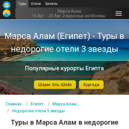
Туры
Отели
Билеты
Главная
Марса Алам
16 Авг
-
23 Авг
2 взрослых
из Москвы
Египет- Курорты
Марса Алам (Египет) - Туры в
Офис г. Москва
недорогие отели 3 звезды
Помощь
Подборки отелей
Популярные курорты Египта
Турция
Таиланд
Шарм-Эль-Шейх
Хургада
ОАЭ
Главная
Египет
Марса Алам
Египет
Недорогие отели 3 звезды
Куба
Туры в Марса Алам в недорогие
Шри Ланка