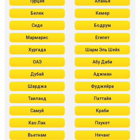
Турция
Аланья
Белек
Кемер
Сиде
Бодрум
Мармарис
Египет
Хургада
Шарм Эль Шейх
ОАЭ
Абу Даби
Дубай
Аджман
Шарджа
Фуджейра
Таиланд
Паттайя
Самуй
Краби
Као Лак
Пхукет
Вьетнам
Нячанг