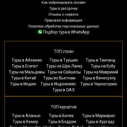
Как забронировать онлайн
Туры в рассрочку
Отзывы о сервисе
Правовая информация
Политика обработки персональных данных
Подбор тура в WhatsApp
ТОП стран
Туры в Абхазию
Туры в Турцию
Туры в Таиланд
Туры в Египет
Туры на Шри Ланку
Туры на Кубу
Туры на Мальдивы
Туры на Сейшелы
Туры на Маврикий
Туры в Китай
Туры во Вьетнам
Туры в Венесуэлу
Туры в Индию
Туры в Индонезию
Туры в Черногорию
Туры в ОАЭ
ТОП курортов
Туры в Аланью
Туры в Белек
Туры в Мармарис
Туры в Кемер
Туры в Бодрум
Туры в Хургаду