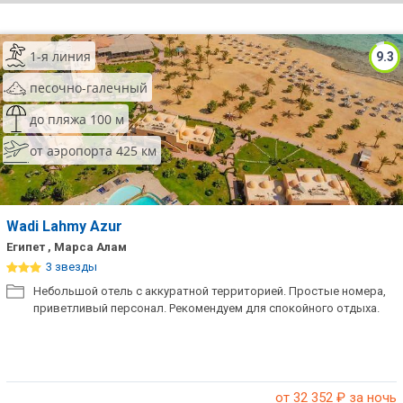
ТОП 10 лучших отелей 5*
1-я линия
9.3
ТОП 10 недорогих отелей
песочно-галечный
5*
до пляжа 100 м
Лучшие отели 4* звезды
от аэропорта 425 км
Недорогие отели 4*
звезды
Лучшие отели 3* звезды
Wadi Lahmy Azur
Египет , Марса Алам
Недорогие отели 3*
3 звезды
звезды
Небольшой отель с аккуратной территорией. Простые номера,
приветливый персонал. Рекомендуем для спокойного отдыха.
Сетевые отели Турции
Сетевые отели Египта
Сетевые отели ОАЭ
от 32 352
₽ за ночь