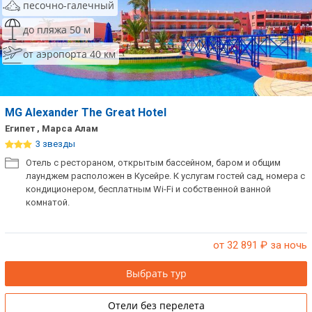
песочно-галечный
до пляжа 50 м
от аэропорта 40 км
MG Alexander The Great Hotel
Египет , Марса Алам
3 звезды
Отель с рестораном, открытым бассейном, баром и общим
лаунджем расположен в Кусейре. К услугам гостей сад, номера с
кондиционером, бесплатным Wi-Fi и собственной ванной
комнатой.
от 32 891
₽ за ночь
Выбрать тур
Отели без перелета