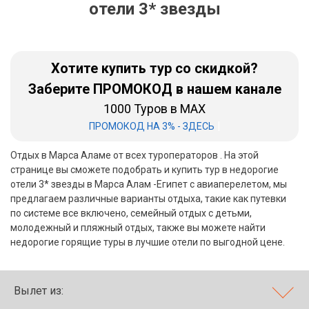
отели 3* звезды
Бали
Вьетнам
Хотите купить тур со скидкой?
Хайнань
Заберите ПРОМОКОД в нашем канале
1000 Туров в MAX
Северный Гоа
|
ПРОМОКОД НА 3% - ЗДЕСЬ
Южный Гоа
Отдых в Марса Аламе от всех туроператоров . На этой
Занзибар
странице вы сможете подобрать и купить тур в недорогие
отели 3* звезды в Марса Алам -Египет с авиаперелетом, мы
Абхазия
предлагаем различные варианты отдыха, такие как путевки
по системе все включено, семейный отдых с детьми,
Большой Сочи
молодежный и пляжный отдых, также вы можете найти
недорогие горящие туры в лучшие отели по выгодной цене.
Кав Мин Воды
Экскурсионные туры
Вылет из:
VIP отели 5 звезд