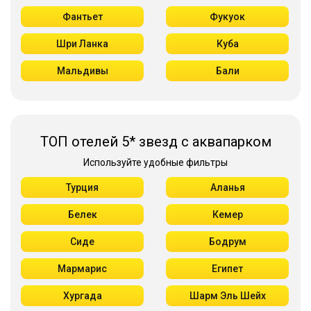
Фантьет
Фукуок
Шри Ланка
Куба
Мальдивы
Бали
ТОП отелей 5* звезд с аквапарком
Используйте удобные фильтры
Турция
Аланья
Белек
Кемер
Сиде
Бодрум
Мармарис
Египет
Хургада
Шарм Эль Шейх