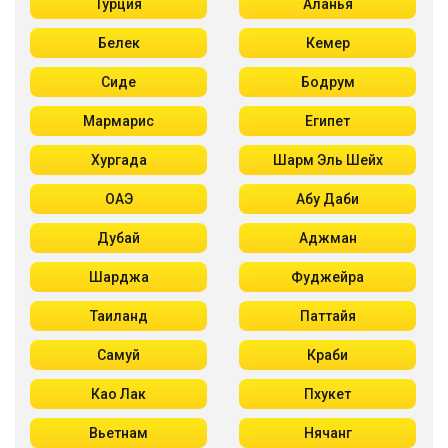
Турция
Аланья
Белек
Кемер
Сиде
Бодрум
Мармарис
Египет
Хургада
Шарм Эль Шейх
ОАЭ
Абу Даби
Дубай
Аджман
Шарджа
Фуджейра
Таиланд
Паттайя
Самуй
Краби
Као Лак
Пхукет
Вьетнам
Нячанг