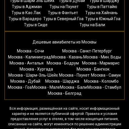
Туры в Шарм Эль Шейх
Туры в Дубай
Туры в Шарджу
Туры в Аджман
Туры на Пхукет
Туры в Паттайю
Туры в Као Лак
Туры в Фантьет
Туры на Хайнань
Туры в Варадеро
Туры в Северный Гоа
Туры в Южный Гоа
Туры в Сиде
Туры на Бали
Дешевые авиабилеты из Москвы
Москва - Сочи
Москва - Санкт-Петербург
Москва - Калининград
Москва - Казань
Москва - Мин. Воды
Москва - Анталья
Москва - Бодрум
Москва - Мармарис
Москва - Хургада
Москва - Бангкок
Москва - Шарм-Эль-Шейх
Москва - Пхукет
Москва - Самуи
Москва - Дубай
Москва - Шарджа
Москва - Коломбо
Москва - Гоа
Москва - Мале
Москва - Бали
Москва - Стамбул
Москва - Белград
Вся информация, размещённая на сайте, носит информационный
характер и не является публичной офертой. Правила и условия
предоставления услуг в отелях, в том числе концепция питания,
описанные на сайте, могут изменяться по решению администрации