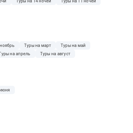
очи
Туры на 14 ночей
Туры на 11 ночей
 ноябрь
Туры на март
Туры на май
Туры на апрель
Туры на август
 июня