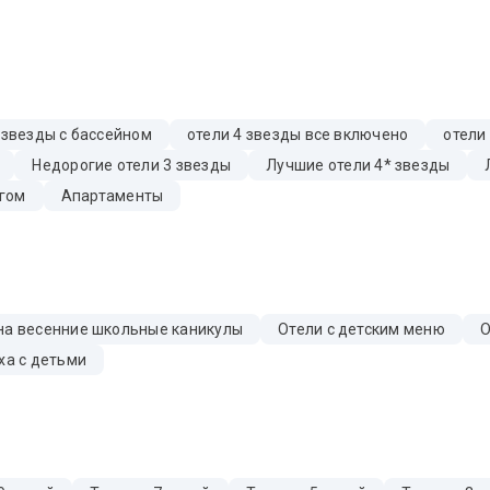
 звезды с бассейном
отели 4 звезды все включено
отели
Недорогие отели 3 звезды
Лучшие отели 4* звезды
гом
Апартаменты
на весенние школьные каникулы
Отели с детским меню
О
ха с детьми