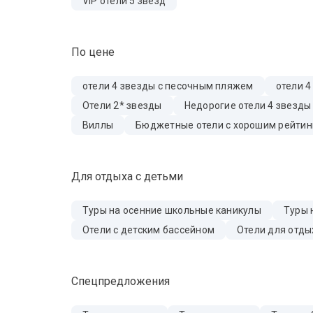
VIP отели 5 звезд
По цене
отели 4 звезды с песочным пляжем
отели 4
Отели 2* звезды
Недорогие отели 4 звезды
Виллы
Бюджетные отели с хорошим рейтин
Для отдыха с детьми
Туры на осенние школьные каникулы
Туры 
Отели с детским бассейном
Отели для отды
Спецпредложения