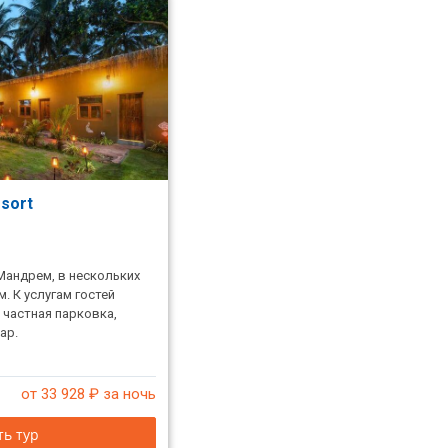
esort
Мандрем, в нескольких
. К услугам гостей
 частная парковка,
ар.
от 33 928
₽ за ночь
ь тур