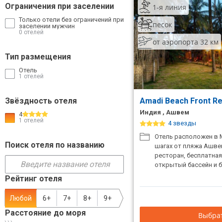
Ограничения при заселении
1-я линия
ТОП 10 лучших отелей 5*
Только отели без ограничений при
песок
заселении мужчин
0 отелей
от аэропорта 32 км
ТОП 10 недорогих отелей
5*
Тип размещения
Отель
Лучшие отели 4* звезды
1 отелей
Недорогие отели 4*
Звёздность отеля
Amadi Beach Front R
звезды
Индия , Ашвем
4
1 отелей
Лучшие отели 3* звезды
4 звезды
Отель расположен в 
Недорогие отели 3*
Поиск отеля по названию
шагах от пляжа Ашвем
звезды
ресторан, бесплатная
открытый бассейн и б
Сетевые отели Турции
Рейтинг отеля
Сетевые отели Египта
Любой
6+
7+
8+
9+
Расстояние до моря
Сетевые отели ОАЭ
Выбрат