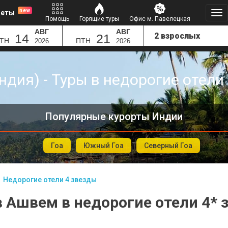
new
леты
Помощь
Горящие туры
Офис м. Павелецкая
АВГ
АВГ
14
21
ТН
ПТН
2026
2026
дия) - Туры в недорогие отели
Популярные курорты Индии
Гоа
Южный Гоа
Северный Гоа
Недорогие отели 4 звезды
в Ашвем в недорогие отели 4* 