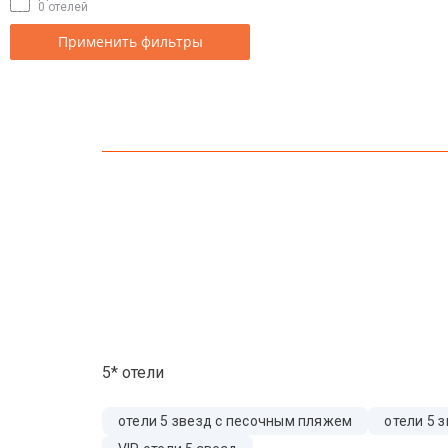
0 отелей
Применить фильтры
5* отели
отели 5 звезд с песочным пляжем
отели 5 