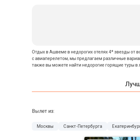
Бали
Вьетнам
Хайнань
Северный Гоа
Отдых в Ашвеме в недорогих отелях 4* звезды от в
с авиаперелетом, мы предлагаем различные вариан
Южный Гоа
также вы можете найти недорогие горящие туры в 
Занзибар
Лучш
Абхазия
Большой Сочи
Вылет из:
Кав Мин Воды
Экскурсионные туры
Москвы
Санкт-Петербурга
Екатеринбур
VIP отели 5 звезд