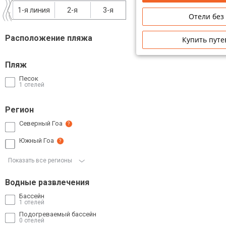
1-я линия
2-я
3-я
Сетевые отели Таиланда
Отели без
Расположение пляжа
Купить путе
Сетевые отели Шри Ланки
Пляж
Сетевые отели Вьетнама
Песок
1 отелей
Сетевые отели Мальдив
Регион
Сетевые отели Бали
Северный Гоа
?
Южный Гоа
Сетевые отели Сейшел
?
Показать все регионы
Сетевые отели Маврикия
Водные развлечения
Бассейн
1 отелей
Подогреваемый бассейн
0 отелей