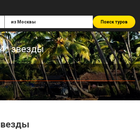
Поиск туров
 4* звезды
звезды