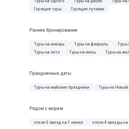
Туры на одного
Туры на двоих
Туры на 
Горящие туры
Горящие путевки
Раннее бронирование
Туры на январь
Туры на февраль
Туры 
Туры на лето
Туры на июнь
Туры на ию
Праздничные даты
Туры на майские праздники
Туры на Новый
Рядом с морем
отели 5 звезд на 1 линии
отели 4 звезды на