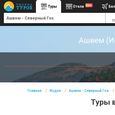
new
Туры
Отели
Би
Главная
П
Индия- Курорты
Офис г. Москва
Ашвем (Ин
Помощь
Подборки отелей
Турция
Таиланд
ОАЭ
Главная
Индия
Ашвем - Северный Гоа
Египет
Туры 
Куба
Шри Ланка