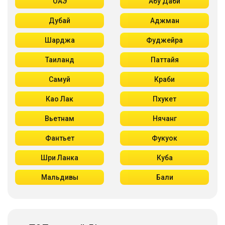
ОАЭ
Абу Даби
Дубай
Аджман
Шарджа
Фуджейра
Таиланд
Паттайя
Самуй
Краби
Као Лак
Пхукет
Вьетнам
Нячанг
Фантьет
Фукуок
Шри Ланка
Куба
Мальдивы
Бали