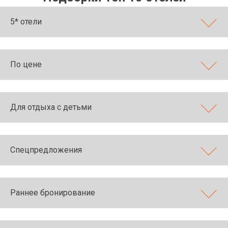
5* отели
По цене
Для отдыха с детьми
Спецпредложения
Раннее бронирование