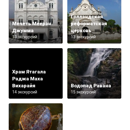
Голландская
Мечеть Мееран
реформатская
Джумма
церковь
13 экскурсий
13 экскурсий
Храм Ятагала
Раджа Маха
Вихарайя
Водопад Равана
14 экскурсий
15 экскурсий