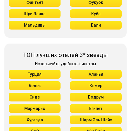
Фантьет
Фукуок
Шри Ланка
Куба
Мальдивы
Бали
ТОП лучших отелей 3* звезды
Используйте удобные фильтры
Турция
Аланья
Белек
Кемер
Сиде
Бодрум
Мармарис
Египет
Хургада
Шарм Эль Шейх