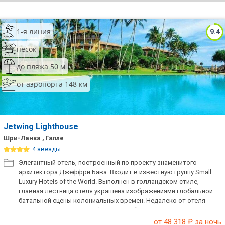
ТОП 10 лучших отелей 5*
1-я линия
9.4
ТОП 10 недорогих отелей
песок
5*
до пляжа 50 м
Лучшие отели 4* звезды
от аэропорта 148 км
Недорогие отели 4*
звезды
Лучшие отели 3* звезды
Jetwing Lighthouse
Шри-Ланка , Галле
Недорогие отели 3*
4 звезды
звезды
Элегантный отель, построенный по проекту знаменитого
архитектора Джеффри Бава. Входит в известную группу Small
Сетевые отели Турции
Luxury Hotels of the World. Выполнен в голландском стиле,
главная лестница отеля украшена изображениями глобальной
Сетевые отели Египта
батальной сцены колониальных времен. Недалеко от отеля
расположен знаменитой форт Галле (входит в список
Сетевые отели ОАЭ
всемирного наследия ЮНЕСКО). Возможна организация
от 48 318
₽ за ночь