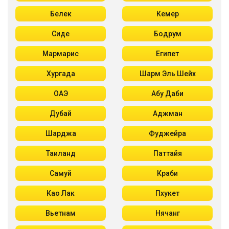
Белек
Кемер
Сиде
Бодрум
Мармарис
Египет
Хургада
Шарм Эль Шейх
ОАЭ
Абу Даби
Дубай
Аджман
Шарджа
Фуджейра
Таиланд
Паттайя
Самуй
Краби
Као Лак
Пхукет
Вьетнам
Нячанг