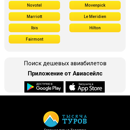
Novotel
Movenpick
Marriott
Le Meridien
Ibis
Hilton
Fairmont
Поиск дешевых авиабилетов
Приложение от Авиасейлс
Доступно в
Загрузите в