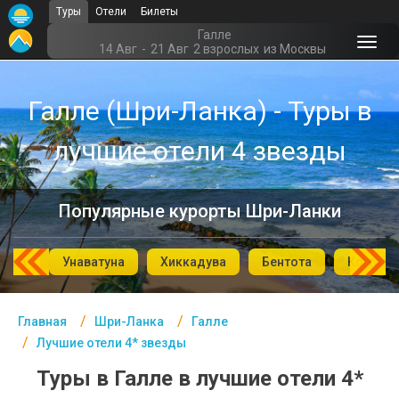
Туры
Отели
Билеты
Главная
Галле
14 Авг
-
21 Авг
2 взрослых
из Москвы
Шри-Ланка- Курорты
Галле (Шри-Ланка) - Туры в
Офис г. Москва
лучшие отели 4 звезды
Помощь
Подборки отелей
Популярные курорты Шри-Ланки
Турция
Таиланд
года
Унаватуна
Хиккадува
Бентота
Коггала
ОАЭ
Главная
Шри-Ланка
Галле
Египет
Лучшие отели 4* звезды
Куба
Туры в Галле в лучшие отели 4*
Шри Ланка