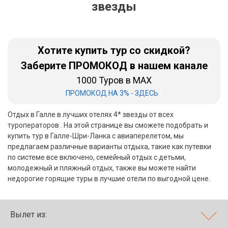
звезды
Бали
Вьетнам
Хотите купить тур со скидкой?
Хайнань
Заберите ПРОМОКОД в нашем канале
1000 Туров в MAX
Северный Гоа
|
ПРОМОКОД НА 3% - ЗДЕСЬ
Южный Гоа
Отдых в Галле в лучших отелях 4* звезды от всех
Занзибар
туроператоров . На этой странице вы сможете подобрать и
купить тур в Галле-Шри-Ланка с авиаперелетом, мы
Абхазия
предлагаем различные варианты отдыха, такие как путевки
по системе все включено, семейный отдых с детьми,
Большой Сочи
молодежный и пляжный отдых, также вы можете найти
недорогие горящие туры в лучшие отели по выгодной цене.
Кав Мин Воды
Экскурсионные туры
Вылет из:
VIP отели 5 звезд