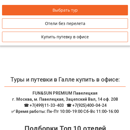
свадебных церемоний. Рекомендуем для спокойного
Сетевые отели Таиланда
уединенного отдыха.
Выбрать тур
Отели без перелета
Сетевые отели Шри Ланки
Купить путевку в офисе
Сетевые отели Вьетнама
Сетевые отели Мальдив
Сетевые отели Бали
Туры и путевки в Галле купить в офисе:
Сетевые отели Сейшел
Сетевые отели Маврикия
FUN&SUN PREMIUM Павелецкая
г. Москва, м. Павелецкая, Зацепский Вал, 14 оф. 208
☎ +7(499)11-33-403
|
☎ +7(925)400-04-24
✅ Время работы: Пн-Пт 10:00-19:00 Сб-Вс 11:00-16:00
Подборки Топ 10 отелей