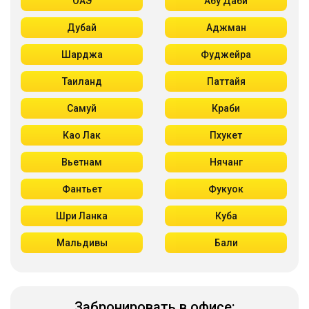
ОАЭ
Абу Даби
Дубай
Аджман
Шарджа
Фуджейра
Таиланд
Паттайя
Самуй
Краби
Као Лак
Пхукет
Вьетнам
Нячанг
Фантьет
Фукуок
Шри Ланка
Куба
Мальдивы
Бали
Забронировать в офисе: