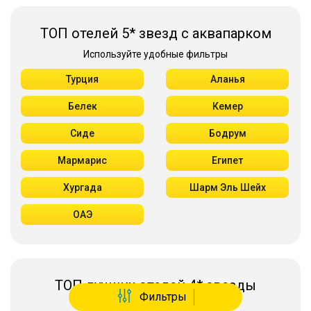
ТОП отелей 5* звезд с аквапарком
Используйте удобные фильтры
Турция
Аланья
Белек
Кемер
Сиде
Бодрум
Мармарис
Египет
Хургада
Шарм Эль Шейх
ОАЭ
ТОП лучших отелей 4* звезды
Фильтры
Используйте удобные фильтры