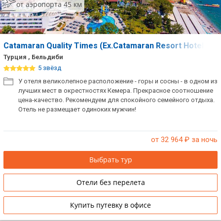
от аэропорта 45 км
Catamaran Quality Times (Ex.Catamaran Resort Hotel)
Турция , Бельдиби
5 звёзд
У отеля великолепное расположение - горы и сосны - в одном из
лучших мест в окрестностях Кемера. Прекрасное соотношение
цена-качество. Рекомендуем для спокойного семейного отдыха.
Отель не размещает одиноких мужчин!
от 32 964
₽ за ночь
Выбрать тур
Отели без перелета
Купить путевку в офисе