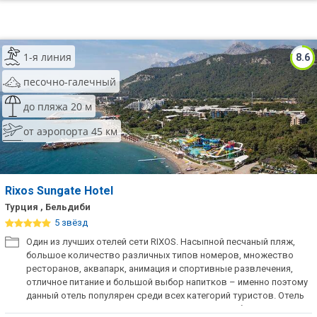
1-я линия
8.6
песочно-галечный
до пляжа 20 м
от аэропорта 45 км
Rixos Sungate Hotel
Турция , Бельдиби
5 звёзд
Один из лучших отелей сети RIXOS. Насыпной песчаный пляж,
большое количество различных типов номеров, множество
ресторанов, аквапарк, анимация и спортивные развлечения,
отличное питание и большой выбор напитков – именно поэтому
данный отель популярен среди всех категорий туристов. Отель
не принимает SGL, DBL, TRP размещение мужчин без дам!