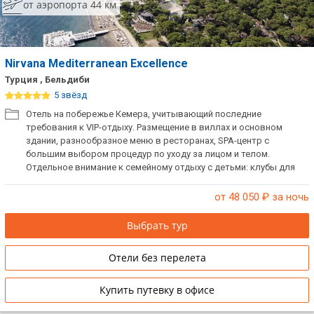
от аэропорта 44 км
Nirvana Mediterranean Excellence
Турция , Бельдиби
5 звёзд
Отель на побережье Кемера, учитывающий последние
требования к VIP-отдыху. Размещение в виллах и основном
здании, разнообразное меню в ресторанах, SPA-центр с
большим выбором процедур по уходу за лицом и телом.
Отдельное внимание к семейному отдыху с детьми: клубы для
детей и подростков, игровые зоны на открытом воздухе и в
помещении, разнообразные обучающие программы.
от 48 050
₽ за ночь
Рекомендуем для отдыха взыскательных туристов.
Выбрать тур
Отели без перелета
Купить путевку в офисе