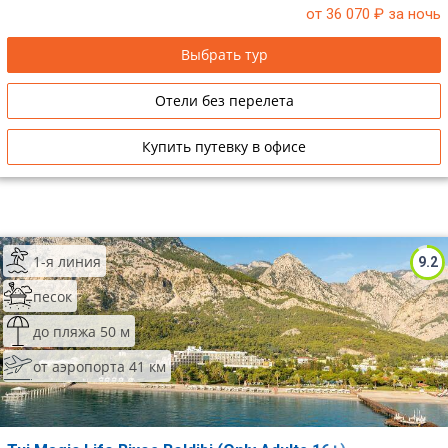
от 36 070
₽ за ночь
Выбрать тур
Отели без перелета
Купить путевку в офисе
1-я линия
9.2
песок
до пляжа 50 м
от аэропорта 41 км