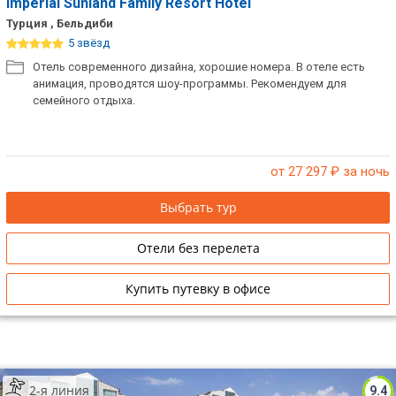
Imperial Sunland Family Resort Hotel
Турция , Бельдиби
5 звёзд
Отель современного дизайна, хорошие номера. В отеле есть
анимация, проводятся шоу-программы. Рекомендуем для
семейного отдыха.
от 27 297
₽ за ночь
Выбрать тур
Отели без перелета
Купить путевку в офисе
2-я линия
9.4