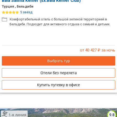
Baia Salima Kemer (Ex.Baia Kemer Club)
Турция , Бельдиби
5 звёзд
Комфортабельный отель с большой зеленой территорией в
Бельдиби. Подходит для активного отдыха с семьей и детьми.
от 40 427
₽ за ночь
Выбрать тур
Отели без перелета
Купить путевку в офисе
1-я линия
9.8