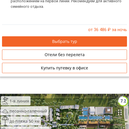
расположением на первой линии. Рекомендуем для активного
семейного отдыха.
от 36 486
₽ за ночь
Выбрать тур
Отели без перелета
Купить путевку в офисе
1-я линия
7.2
песочно-галечный
до пляжа 50 км