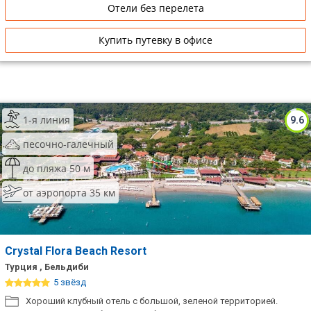
Отели без перелета
Купить путевку в офисе
1-я линия
9.6
песочно-галечный
до пляжа 50 м
от аэропорта 35 км
Crystal Flora Beach Resort
Турция , Бельдиби
5 звёзд
Хороший клубный отель с большой, зеленой территорией.