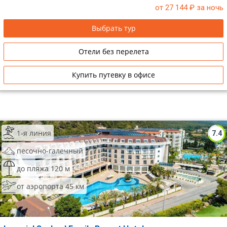
от 27 144
₽ за ночь
Сетевые отели Таиланда
Выбрать тур
Сетевые отели Шри Ланки
Отели без перелета
Сетевые отели Вьетнама
Купить путевку в офисе
Сетевые отели Мальдив
Сетевые отели Бали
1-я линия
7.4
Сетевые отели Сейшел
песочно-галечный
Сетевые отели Маврикия
до пляжа 120 м
от аэропорта 45 км