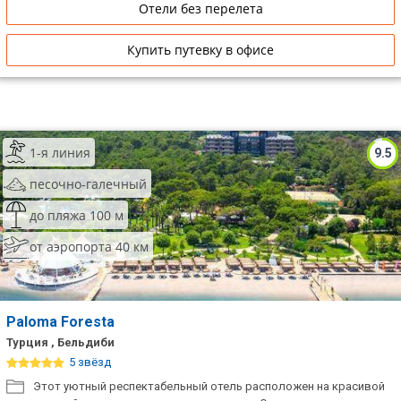
Отели без перелета
Купить путевку в офисе
1-я линия
9.5
песочно-галечный
до пляжа 100 м
от аэропорта 40 км
Paloma Foresta
Турция , Бельдиби
5 звёзд
Этот уютный респектабельный отель расположен на красивой