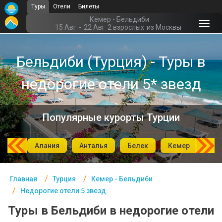
Туры
Отели
Билеты
Главная
Кемер - Бельдиби
15 Авг
-
22 Авг
2 взрослых
из Москвы
Турция- Курорты
Бельдиби (Турция) - Туры в
Офис г. Москва
недорогие отели 5* звезд
Помощь
Подборки отелей
Популярные курорты Турции
Турция
Таиланд
мбул
Алания
Анталья
Белек
Кемер
Си
ОАЭ
Главная
Турция
Кемер - Бельдиби
Египет
Недорогие отели 5 звезд
Куба
Туры в Бельдиби в недорогие отели
Шри Ланка