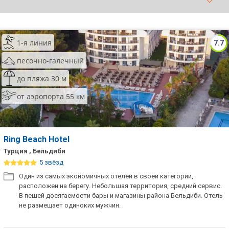
ТОП 10 лучших отелей 5*
1-я линия
7.7
ТОП 10 недорогих отелей
5*
песочно-галечный
Лучшие отели 4* звезды
до пляжа 30 м
от аэропорта 55 км
Недорогие отели 4*
звезды
Лучшие отели 3* звезды
Ring Beach Hotel
Недорогие отели 3*
Турция , Бельдиби
звезды
5 звёзд
Один из самых экономичных отелей в своей категории,
Сетевые отели Турции
расположен на берегу. Небольшая территория, средний сервис.
В пешей досягаемости бары и магазины района Бельдиби. Отель
Сетевые отели Египта
не размещает одиноких мужчин.
Сетевые отели ОАЭ