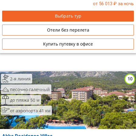
от 56 013
₽ за ночь
Выбрать тур
Отели без перелета
Купить путевку в офисе
2-я линия
10
песочно-галечный
до пляжа 50 м
от аэропорта 41 км