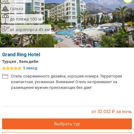
галька
до пляжа 100 м
от аэропорта 45 км
Grand Ring Hotel
Турция , Бельдиби
5 звёзд
Отель современного дизайна, хорошие номера. Территория
компактная, ухоженная. Внимание! Отель не принимает на
размещение мужчин приезжающих без дам!
от 32 032
₽ за ночь
Выбрать тур