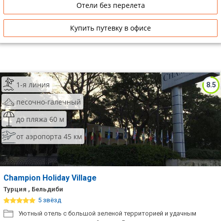
Отели без перелета
Купить путевку в офисе
1-я линия
8.5
песочно-галечный
до пляжа 60 м
от аэропорта 45 км
Champion Holiday Village
Турция , Бельдиби
5 звёзд
Уютный отель с большой зеленой территорией и удачным