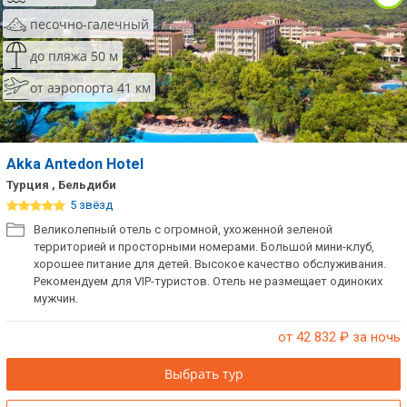
песочно-галечный
до пляжа 50 м
от аэропорта 41 км
Akka Antedon Hotel
Турция , Бельдиби
5 звёзд
Великолепный отель с огромной, ухоженной зеленой
территорией и просторными номерами. Большой мини-клуб,
хорошее питание для детей. Высокое качество обслуживания.
Рекомендуем для VIP-туристов. Отель не размещает одиноких
мужчин.
от 42 832
₽ за ночь
Выбрать тур