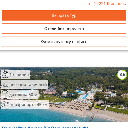
от 40 221
₽ за ночь
Выбрать тур
Отели без перелета
Купить путевку в офисе
1-я линия
8.6
песочно-галечный
до пляжа 50 м
от аэропорта 45 км