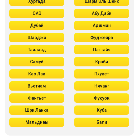
Хургада
Шарм Эль Шейх
ОАЭ
Абу Даби
Дубай
Аджман
Шарджа
Фуджейра
Таиланд
Паттайя
Самуй
Краби
Као Лак
Пхукет
Вьетнам
Нячанг
Фантьет
Фукуок
Шри Ланка
Куба
Мальдивы
Бали