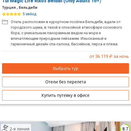
Tui Magic Life Rixos Beldibi (Only Adults 16+)
Турция , Бельдиби
5 звёзд
Отель расположен в курортном посёлке Бельдиби, вдали от
городского шума, в тихой и спокойной атмосфере соснового
бора, с уникальным панорамным видом на море и
впечатляющим природным пейзажем. Изысканный и
гармоничный дизайн спа-салона, бассейнов, пирса и пляжа
позволят Вам погрузиться в атмосферу умиротворения и
спокойствия. Отель только для взрослых старше 16 лет.
от 36 119
₽ за ночь
Выбрать тур
Отели без перелета
Купить путевку в офисе
2-я линия
8.7