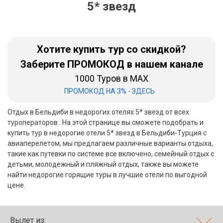
5* звезд
Бали
Вьетнам
Хотите купить тур со скидкой?
Хайнань
Заберите ПРОМОКОД в нашем канале
1000 Туров в MAX
Северный Гоа
|
ПРОМОКОД НА 3% - ЗДЕСЬ
Южный Гоа
Отдых в Бельдиби в недорогих отелях 5* звезд от всех
Занзибар
туроператоров . На этой странице вы сможете подобрать и
купить тур в недорогие отели 5* звезд в Бельдиби-Турция с
Абхазия
авиаперелетом, мы предлагаем различные варианты отдыха,
такие как путевки по системе все включено, семейный отдых с
Большой Сочи
детьми, молодежный и пляжный отдых, также вы можете
найти недорогие горящие туры в лучшие отели по выгодной
Кав Мин Воды
цене.
Экскурсионные туры
VIP отели 5 звезд
Вылет из: