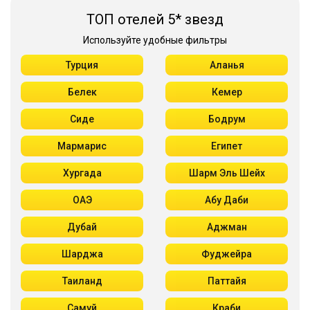
ТОП отелей 5* звезд
Используйте удобные фильтры
Турция
Аланья
Белек
Кемер
Сиде
Бодрум
Мармарис
Египет
Хургада
Шарм Эль Шейх
ОАЭ
Абу Даби
Дубай
Аджман
Шарджа
Фуджейра
Таиланд
Паттайя
Самуй
Краби