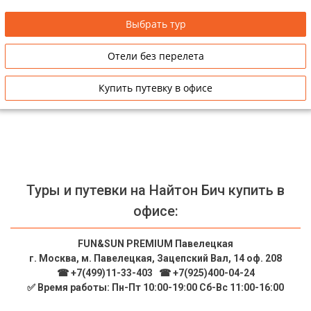
Сетевые отели Таиланда
Выбрать тур
Отели без перелета
Сетевые отели Шри Ланки
Купить путевку в офисе
Сетевые отели Вьетнама
Сетевые отели Мальдив
Сетевые отели Бали
Туры и путевки на Найтон Бич купить в
Сетевые отели Сейшел
офисе:
Сетевые отели Маврикия
FUN&SUN PREMIUM Павелецкая
г. Москва, м. Павелецкая, Зацепский Вал, 14 оф. 208
☎ +7(499)11-33-403
|
☎ +7(925)400-04-24
✅ Время работы: Пн-Пт 10:00-19:00 Сб-Вс 11:00-16:00