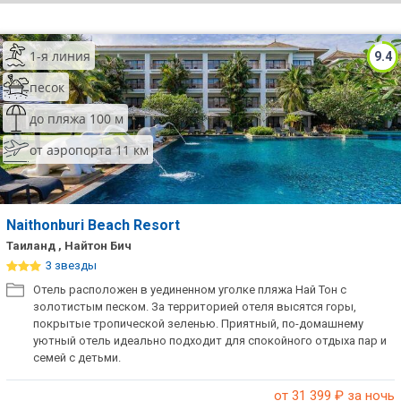
ТОП 10 лучших отелей 5*
1-я линия
9.4
ТОП 10 недорогих отелей
песок
5*
до пляжа 100 м
Лучшие отели 4* звезды
от аэропорта 11 км
Недорогие отели 4*
звезды
Лучшие отели 3* звезды
Naithonburi Beach Resort
Таиланд , Найтон Бич
Недорогие отели 3*
3 звезды
звезды
Отель расположен в уединенном уголке пляжа Най Тон с
золотистым песком. За территорией отеля высятся горы,
Сетевые отели Турции
покрытые тропической зеленью. Приятный, по-домашнему
уютный отель идеально подходит для спокойного отдыха пар и
Сетевые отели Египта
семей с детьми.
Сетевые отели ОАЭ
от 31 399
₽ за ночь