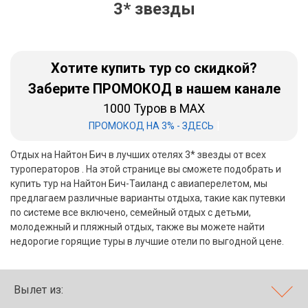
3* звезды
Бали
Вьетнам
Хотите купить тур со скидкой?
Хайнань
Заберите ПРОМОКОД в нашем канале
1000 Туров в MAX
Северный Гоа
|
ПРОМОКОД НА 3% - ЗДЕСЬ
Южный Гоа
Отдых на Найтон Бич в лучших отелях 3* звезды от всех
Занзибар
туроператоров . На этой странице вы сможете подобрать и
купить тур на Найтон Бич-Таиланд с авиаперелетом, мы
Абхазия
предлагаем различные варианты отдыха, такие как путевки
по системе все включено, семейный отдых с детьми,
Большой Сочи
молодежный и пляжный отдых, также вы можете найти
недорогие горящие туры в лучшие отели по выгодной цене.
Кав Мин Воды
Экскурсионные туры
Вылет из:
VIP отели 5 звезд