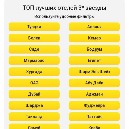
ТОП лучших отелей 3* звезды
Используйте удобные фильтры
Турция
Аланья
Белек
Кемер
Сиде
Бодрум
Мармарис
Египет
Хургада
Шарм Эль Шейх
ОАЭ
Абу Даби
Дубай
Аджман
Шарджа
Фуджейра
Таиланд
Паттайя
Самуй
Краби