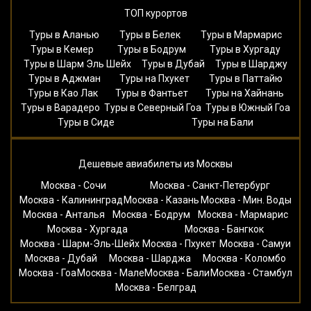
ТОП курортов
Туры в Аланью
Туры в Белек
Туры в Мармарис
Туры в Кемер
Туры в Бодрум
Туры в Хургаду
Туры в Шарм Эль Шейх
Туры в Дубай
Туры в Шарджу
Туры в Аджман
Туры на Пхукет
Туры в Паттайю
Туры в Као Лак
Туры в Фантьет
Туры на Хайнань
Туры в Варадеро
Туры в Северный Гоа
Туры в Южный Гоа
Туры в Сиде
Туры на Бали
Дешевые авиабилеты из Москвы
Москва - Сочи
Москва - Санкт-Петербург
Москва - Калининград
Москва - Казань
Москва - Мин. Воды
Москва - Анталья
Москва - Бодрум
Москва - Мармарис
Москва - Хургада
Москва - Бангкок
Москва - Шарм-Эль-Шейх
Москва - Пхукет
Москва - Самуи
Москва - Дубай
Москва - Шарджа
Москва - Коломбо
Москва - Гоа
Москва - Мале
Москва - Бали
Москва - Стамбул
Москва - Белград