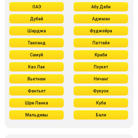
ОАЭ
Абу Даби
Дубай
Аджман
Шарджа
Фуджейра
Таиланд
Паттайя
Самуй
Краби
Као Лак
Пхукет
Вьетнам
Нячанг
Фантьет
Фукуок
Шри Ланка
Куба
Мальдивы
Бали