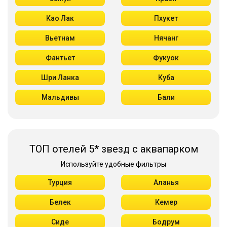
Као Лак
Пхукет
Вьетнам
Нячанг
Фантьет
Фукуок
Шри Ланка
Куба
Мальдивы
Бали
ТОП отелей 5* звезд с аквапарком
Используйте удобные фильтры
Турция
Аланья
Белек
Кемер
Сиде
Бодрум