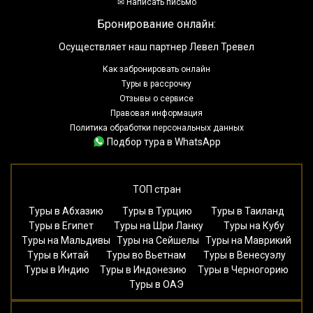
✉ Написать письмо
Бронирование онлайн:
Осуществляет наш партнер Левел Тревел
Как забронировать онлайн
Туры в рассрочку
Отзывы о сервисе
Правовая информация
Политика обработки персональных данных
Подбор тура в WhatsApp
ТОП стран
Туры в Абхазию
Туры в Турцию
Туры в Таиланд
Туры в Египет
Туры на Шри Ланку
Туры на Кубу
Туры на Мальдивы
Туры на Сейшелы
Туры на Маврикий
Туры в Китай
Туры во Вьетнам
Туры в Венесуэлу
Туры в Индию
Туры в Индонезию
Туры в Черногорию
Туры в ОАЭ