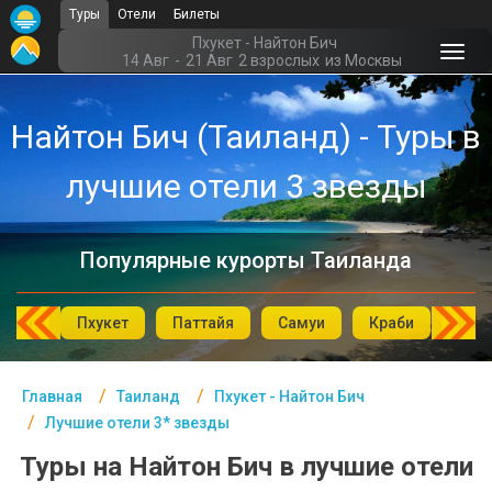
Туры
Отели
Билеты
Главная
Пхукет - Найтон Бич
14 Авг
-
21 Авг
2 взрослых
из Москвы
Таиланд- Курорты
Найтон Бич (Таиланд) - Туры в
Офис г. Москва
лучшие отели 3 звезды
Помощь
Подборки отелей
Популярные курорты Таиланда
Турция
Таиланд
аХин
Пхукет
Паттайя
Самуи
Краби
Као
ОАЭ
Главная
Таиланд
Пхукет - Найтон Бич
Египет
Лучшие отели 3* звезды
Куба
Туры на Найтон Бич в лучшие отели
Шри Ланка