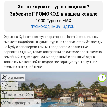
Хотите купить тур со скидкой?
Бали
Заберите ПРОМОКОД в нашем канале
Вьетнам
1000 Туров в MAX
|
ПРОМОКОД НА 3% - ЗДЕСЬ
Хайнань
Отдых на Кубе от всех туроператоров . На этой странице вы
Северный Гоа
сможете подобрать и купить тур в недорогие отели 3* звезды
на Кубу с авиаперелетом, мы предлагаем различные
Южный Гоа
варианты отдыха, такие как путевки по системе все включено,
Занзибар
семейный отдых с детьми, молодежный и пляжный отдых,
также вы можете найти недорогие горящие туры в лучшие
Абхазия
отели по выгодной цене.
Большой Сочи
2-я линия
8
Кав Мин Воды
песок
до пляжа 100 м
Экскурсионные туры
от аэропорта 15 км
VIP отели 5 звезд