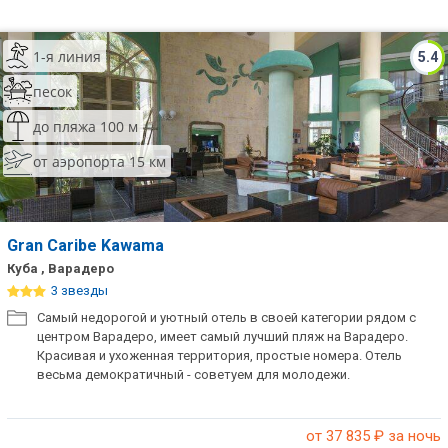
Сетевые отели Таиланда
1-я линия
5.4
Сетевые отели Шри Ланки
песок
до пляжа 100 м
Сетевые отели Вьетнама
от аэропорта 15 км
Сетевые отели Мальдив
Сетевые отели Бали
Gran Caribe Kawama
Куба , Варадеро
Сетевые отели Сейшел
3 звезды
Самый недорогой и уютный отель в своей категории рядом с
Сетевые отели Маврикия
центром Варадеро, имеет самый лучший пляж на Варадеро.
Красивая и ухоженная территория, простые номера. Отель
весьма демократичный - советуем для молодежи.
от 37 835
₽ за ночь