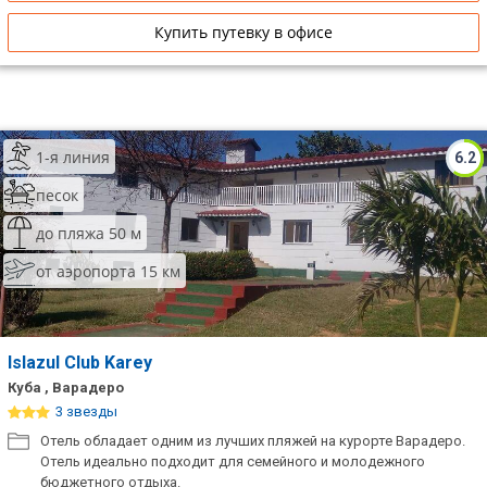
Купить путевку в офисе
1-я линия
6.2
песок
до пляжа 50 м
от аэропорта 15 км
Islazul Club Karey
Куба , Варадеро
3 звезды
Отель обладает одним из лучших пляжей на курорте Варадеро.
Отель идеально подходит для семейного и молодежного
бюджетного отдыха.