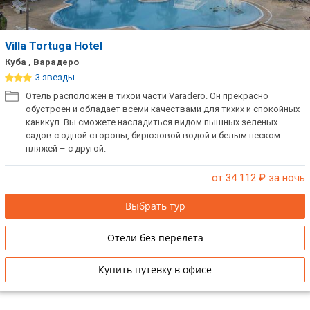
ТОП 10 лучших отелей 5*
Villa Tortuga Hotel
ТОП 10 недорогих отелей
Куба , Варадеро
5*
3 звезды
Отель расположен в тихой части Varadero. Он прекрасно
Лучшие отели 4* звезды
обустроен и обладает всеми качествами для тихих и спокойных
каникул. Вы сможете насладиться видом пышных зеленых
Недорогие отели 4*
садов с одной стороны, бирюзовой водой и белым песком
звезды
пляжей – с другой.
Лучшие отели 3* звезды
от 34 112
₽ за ночь
Недорогие отели 3*
Выбрать тур
звезды
Отели без перелета
Сетевые отели Турции
Купить путевку в офисе
Сетевые отели Египта
Сетевые отели ОАЭ