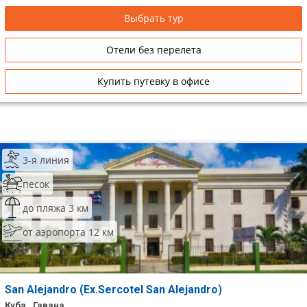
Выбрать тур
Отели без перелета
Купить путевку в офисе
3-я линия
песок
до пляжа 3 км
от аэропорта 12 км
San Alejandro (Ex.Sercotel San Alejandro)
Куба , Гавана