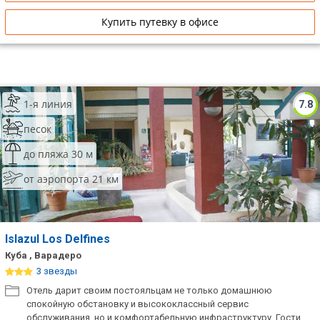
Купить путевку в офисе
1-я линия
7.8
песок
до пляжа 30 м
от аэропорта 21 км
Islazul Los Delfines
Куба , Варадеро
3 звезды
Отель дарит своим постояльцам не только домашнюю
спокойную обстановку и высококлассный сервис
обслуживания, но и комфортабельную инфраструктуру. Гости,