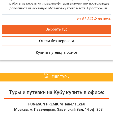
работы из керамики и медные фигуры знаменитых постояльцев
дополняют изысканную обстановку этого места. Просторный
светлый холл напоминает аристократические дома Гаваны XVIII-
XIX веков. Хороший отель для любителей исторических
от 82 347
₽ за ночь
гостиниц.
Выбрать тур
Отели без перелета
Купить путевку в офисе
ЕЩЁ ТУРЫ
Туры и путевки на Кубу купить в офисе:
FUN&SUN PREMIUM Павелецкая
г. Москва, м. Павелецкая, Зацепский Вал, 14 оф. 208