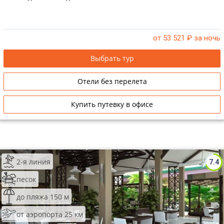
от 53 521
₽ за ночь
Выбрать тур
Отели без перелета
Купить путевку в офисе
2-я линия
7.4
песок
до пляжа 150 м
от аэропорта 25 км