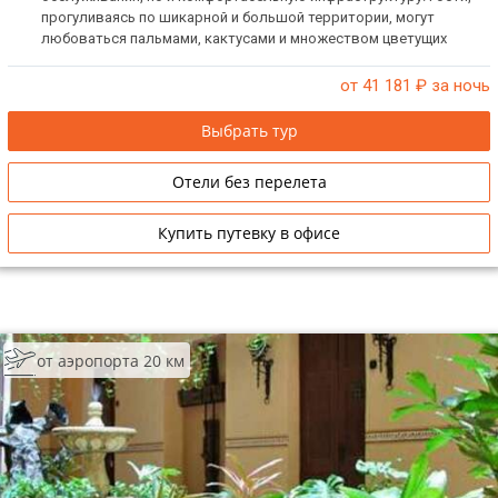
прогуливаясь по шикарной и большой территории, могут
любоваться пальмами, кактусами и множеством цветущих
кустарников, которые в течение всего года украшают
ухоженный парк отеля. Отель идеально подойдет для отдыха
от 41 181
₽ за ночь
всей семьей.
Выбрать тур
Отели без перелета
Купить путевку в офисе
от аэропорта 20 км