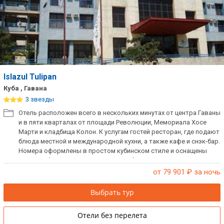
Islazul Tulipan
Куба , Гавана
3 звезды
Отель расположен всего в нескольких минутах от центра Гаваны
и в пяти кварталах от площади Революции, Мемориала Хосе
Марти и кладбища Колон. К услугам гостей ресторан, где подают
блюда местной и международной кухни, а также кафе и снэк-бар.
Номера оформлены в простом кубинском стиле и оснащены
всем необходимым. Прекрасный выбор для осмотра
достопримечательностей Гаваны.
от 79 901
₽ за ночь
Выбрать тур
Отели без перелета