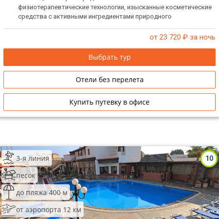
физиотерапевтические технологии, изысканные косметические
средства с активными ингредиентами природного
происхождения, эксклюзивный сервис. Рекомендуем для
семейного отдыха, а также для любителей оздоровительного
от 23 720
₽ за ночь
отдыха и дайвинга.
Выбрать тур
Отели без перелета
Купить путевку в офисе
3-я линия
10
песок
до пляжа 400 м
от аэропорта 12 км