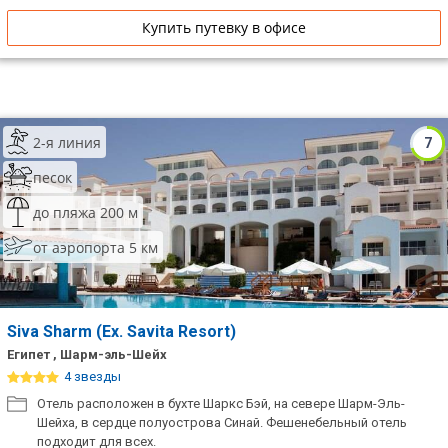
Купить путевку в офисе
2-я линия
7
песок
до пляжа 200 м
от аэропорта 5 км
Siva Sharm (Ex. Savita Resort)
Египет , Шарм-эль-Шейх
4 звезды
Отель расположен в бухте Шаркс Бэй, на севере Шарм-Эль-
Шейха, в сердце полуострова Синай. Фешенебельный отель
подходит для всех.