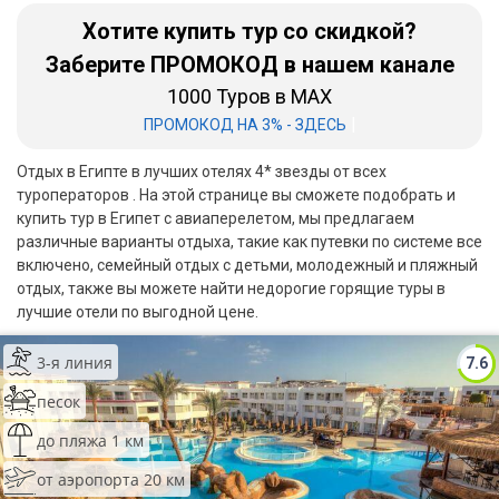
Хотите купить тур со скидкой?
Бали
Заберите ПРОМОКОД в нашем канале
Вьетнам
1000 Туров в MAX
|
ПРОМОКОД НА 3% - ЗДЕСЬ
Хайнань
Отдых в Египте в лучших отелях 4* звезды от всех
Северный Гоа
туроператоров . На этой странице вы сможете подобрать и
купить тур в Египет с авиаперелетом, мы предлагаем
Южный Гоа
различные варианты отдыха, такие как путевки по системе все
Занзибар
включено, семейный отдых с детьми, молодежный и пляжный
отдых, также вы можете найти недорогие горящие туры в
Абхазия
лучшие отели по выгодной цене.
Большой Сочи
3-я линия
7.6
Кав Мин Воды
песок
до пляжа 1 км
Экскурсионные туры
от аэропорта 20 км
VIP отели 5 звезд