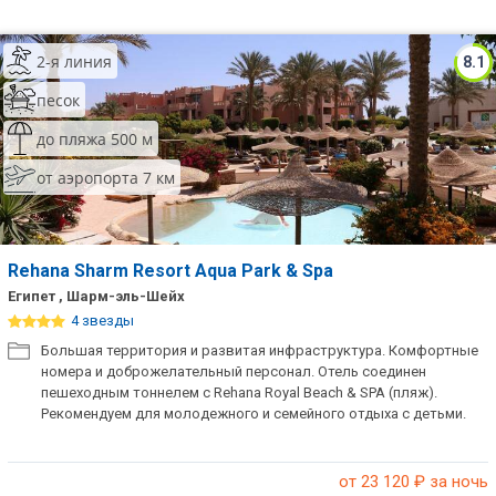
2-я линия
8.1
песок
до пляжа 500 м
от аэропорта 7 км
Rehana Sharm Resort Aqua Park & Spa
Египет , Шарм-эль-Шейх
4 звезды
Большая территория и развитая инфраструктура. Комфортные
номера и доброжелательный персонал. Отель соединен
пешеходным тоннелем с Rehana Royal Beach & SPA (пляж).
Рекомендуем для молодежного и семейного отдыха с детьми.
от 23 120
₽ за ночь