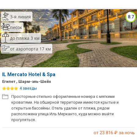
3-я линия
8.7
песок
до пляжа 3 км
от аэропорта 17 км
IL Mercato Hotel & Spa
Египет , Шарм-эль-Шейх
4 звезды
Просторные стильно оформленные номера с мягкими
кроватями. На обширной территории имеются крытые и
открытые бассейны. Отель удален от пляжа, рядом
расположена улица Иль Мерканто, куда можно выйти
прогуляться.
от 23 816
₽ за ночь