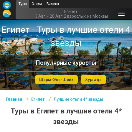
Туры
Отели
Билеты
Главная
Египет
13 Авг
-
20 Авг
2 взрослых
из Москвы
Египет - Курорты
Египет - Туры в лучшие отели 4
Офис г. Москва
звезды
Помощь
Подборки отелей
Популярные курорты
Турция
Шарм-Эль-Шейх
Хургада
Таиланд
ОАЭ
Главная
Египет
Лучшие отели 4* звезды
Египет
Туры в Египет в лучшие отели 4*
Куба
звезды
Шри Ланка