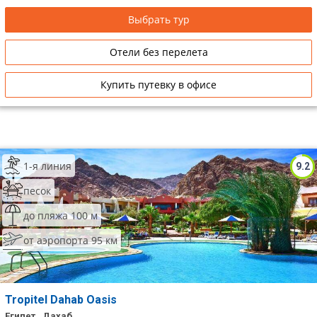
Выбрать тур
Отели без перелета
Купить путевку в офисе
1-я линия
9.2
песок
до пляжа 100 м
от аэропорта 95 км
Tropitel Dahab Oasis
Египет , Дахаб