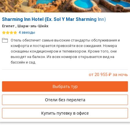
ТОП 10 лучших отелей 5*
Sharming Inn Hotel (Ex. Sol Y Mar Sharming Inn)
ТОП 10 недорогих отелей
Египет , Шарм-эль-Шейх
5*
4 звезды
Отель обеспечит самые высокие стандарты обслуживания и
Лучшие отели 4* звезды
комфорта и постарается превзойти все ожидания. Номера
оснащены кондиционером и телевизором. Кроме того, они
Недорогие отели 4*
выходят на балкон. Из всех номеров открывается вид на
звезды
бассейн и сад.
Лучшие отели 3* звезды
от 20 955
₽ за ночь
Недорогие отели 3*
Выбрать тур
звезды
Отели без перелета
Сетевые отели Турции
Купить путевку в офисе
Сетевые отели Египта
Сетевые отели ОАЭ