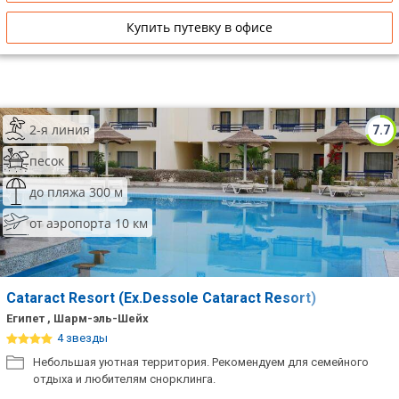
Купить путевку в офисе
2-я линия
7.7
песок
до пляжа 300 м
от аэропорта 10 км
Cataract Resort (Ex.Dessole Cataract Resort)
Египет , Шарм-эль-Шейх
4 звезды
Небольшая уютная территория. Рекомендуем для семейного
отдыха и любителям снорклинга.