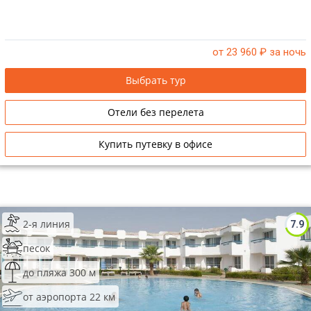
от 23 960
₽ за ночь
Выбрать тур
Отели без перелета
Купить путевку в офисе
2-я линия
7.9
песок
до пляжа 300 м
от аэропорта 22 км