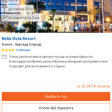
песок
до пляжа 50 м
от аэропорта 5 км
Bella Vista Resort
Египет , Хургада (город)
4 звезды
Отель расположен в центре города на улице Шератон.
Благодаря изобилию разнообразных вечерних программ отель
подходит для молодежного отдыха.
от 23 267
₽ за ночь
Выбрать тур
Отели без перелета