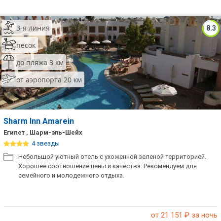
Сетевые отели Таиланда
3-я линия
8.3
Сетевые отели Шри Ланки
песок
до пляжа 3 км
Сетевые отели Вьетнама
от аэропорта 20 км
Сетевые отели Мальдив
Сетевые отели Бали
Sharm Inn Amarein
Египет , Шарм-эль-Шейх
Сетевые отели Сейшел
4 звезды
Небольшой уютный отель с ухоженной зеленой территорией.
Сетевые отели Маврикия
Хорошее соотношение цены и качества. Рекомендуем для
семейного и молодежного отдыха.
от 21 151
₽ за ночь