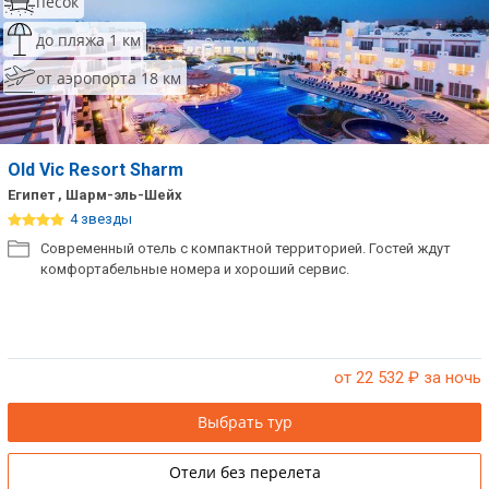
песок
до пляжа 1 км
от аэропорта 18 км
Old Vic Resort Sharm
Египет , Шарм-эль-Шейх
4 звезды
Современный отель с компактной территорией. Гостей ждут
комфортабельные номера и хороший сервис.
от 22 532
₽ за ночь
Выбрать тур
Отели без перелета