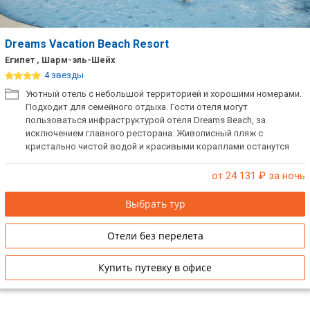
Dreams Vacation Beach Resort
Египет , Шарм-эль-Шейх
4 звезды
Уютный отель с небольшой территорией и хорошими номерами.
Подходит для семейного отдыха. Гости отеля могут
пользоваться инфраструктурой отеля Dreams Beach, за
исключением главного ресторана. Живописный пляж с
кристально чистой водой и красивыми кораллами останутся
надолго в воспоминаниях каждого, кто увидит это чудо.
Вечером можно приятно провести время в арабском кафе с
от 24 131
₽ за ночь
панорамой на море, покурить кальян и насладиться
изумительным закатом.
Выбрать тур
Отели без перелета
Купить путевку в офисе