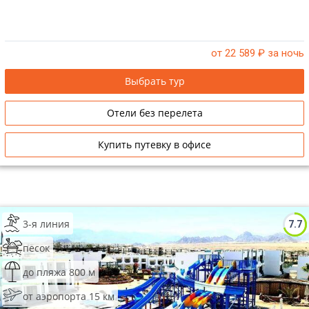
от 22 589
₽ за ночь
Выбрать тур
Отели без перелета
Купить путевку в офисе
3-я линия
7.7
песок
до пляжа 800 м
от аэропорта 15 км