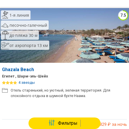
1-я линия
7.5
песочно-галечный
до пляжа 30 м
от аэропорта 13 км
Ghazala Beach
Египет , Шарм-эль-Шейх
4 звезды
Отель старенький, но уютный, зеленая территория. Для
спокойного отдыха в шумной бухте Наама.
Фильтры
от 25 829
₽ за ночь