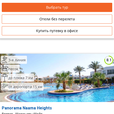
Выбрать тур
Отели без перелета
Купить путевку в офисе
3-я линия
8.1
песок
до пляжа 7 км
от аэропорта 15 км
Panorama Naama Heights
Египет , Шарм-эль-Шейх