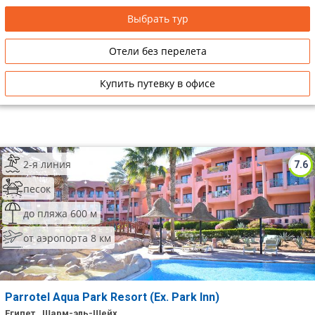
Выбрать тур
Отели без перелета
Купить путевку в офисе
2-я линия
7.6
песок
до пляжа 600 м
от аэропорта 8 км
Parrotel Aqua Park Resort (Ex. Park Inn)
Египет , Шарм-эль-Шейх