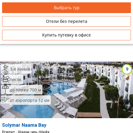
Выбрать тур
Отели без перелета
Купить путевку в офисе
3-я линия
9
песок
до пляжа 700 м
от аэропорта 12 км
Solymar Naama Bay
Египет , Шарм-эль-Шейх