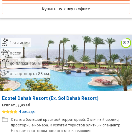
Купить путевку в офисе
1-я линия
8.7
песок
до пляжа 150 м
от аэропорта 85 км
Ecotel Dahab Resort (Ex. Sol Dahab Resort)
Египет , Дахаб
4 звезды
Отель с большой красивой территорией. Отличный сервис,
просторные номера. К услугам туристов элитный спа-центр
Haslauer, в котором представлены высокие