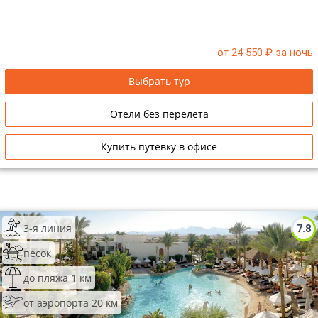
от 24 550
₽ за ночь
Выбрать тур
Отели без перелета
Купить путевку в офисе
3-я линия
7.8
песок
до пляжа 1 км
от аэропорта 20 км