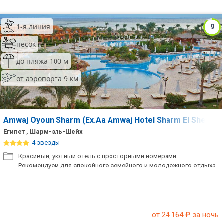
1-я линия
9
песок
до пляжа 100 м
от аэропорта 9 км
Amwaj Oyoun Sharm (Ex.Aa Amwaj Hotel Sharm El Shekh)
Египет , Шарм-эль-Шейх
4 звезды
Красивый, уютный отель с просторными номерами.
Рекомендуем для спокойного семейного и молодежного отдыха.
от 24 164
₽ за ночь