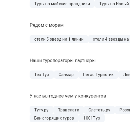
Туры на майские праздники
Туры на Новый
Рядом с морем
отели 5 звезд на 1 линии
отели 4 звезды на
Наши туроператоры партнеры
Тез Тур
Санмар
Пегас Туристик
Лев
У нас выгоднее чем у конкурентов
Туту.ру
Травелата
Слетать.ру
Розо
Банк горящих туров
1001Тур