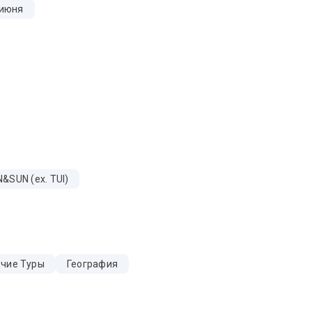
 июня
&SUN (ex. TUI)
ячие Туры
География