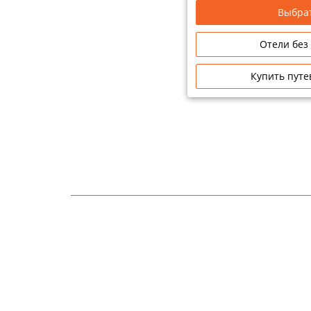
Выбрат
Сетевые отели Таиланда
Отели без
Сетевые отели Шри Ланки
Купить путе
Сетевые отели Вьетнама
Сетевые отели Мальдив
Сетевые отели Бали
Сетевые отели Сейшел
Сетевые отели Маврикия