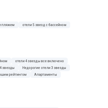
ым пляжем
отели 5 звезд с бассейном
ейном
отели 4 звезды все включено
4 звезды
Недорогие отели 3 звезды
ошим рейтингом
Апартаменты