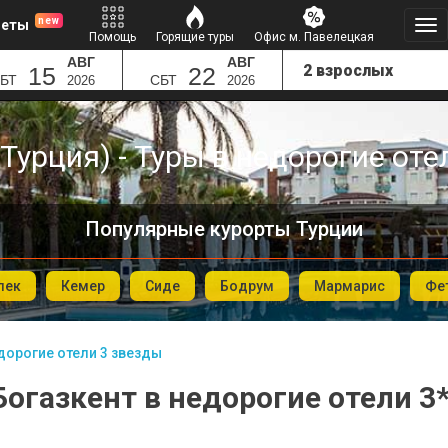
new
леты
Помощь
Горящие туры
Офис м. Павелецкая
АВГ
АВГ
15
22
БТ
СБТ
2026
2026
(Турция) - Туры в недорогие оте
Популярные курорты Турции
лек
Кемер
Сиде
Бодрум
Мармарис
Фе
дорогие отели 3 звезды
Богазкент в недорогие отели 3