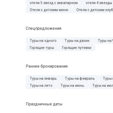
отели 5 звезд с аквапарком
отели 4 звезды
Отели с детским меню
Отели с детским клу
Спецпредложения
Туры на одного
Туры на двоих
Туры на 
Горящие туры
Горящие путевки
Раннее бронирование
Туры на январь
Туры на февраль
Туры 
Туры на лето
Туры на июнь
Туры на ию
Праздничные даты