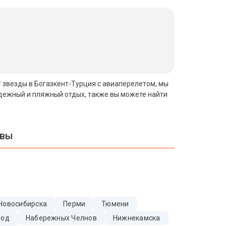
3* звезды в Богазкент-Турция с авиаперелетом, мы
одежный и пляжный отдых, также вы можете найти
квы
Новосибирска
Перми
Тюмени
Вод
Набережных Челнов
Нижнекамска