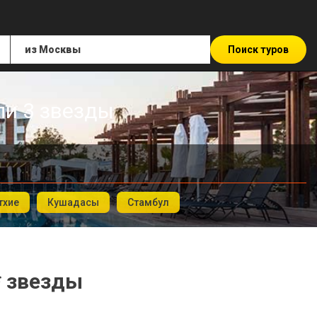
Поиск туров
ли 3 звезды
тхие
Кушадасы
Стамбул
* звезды