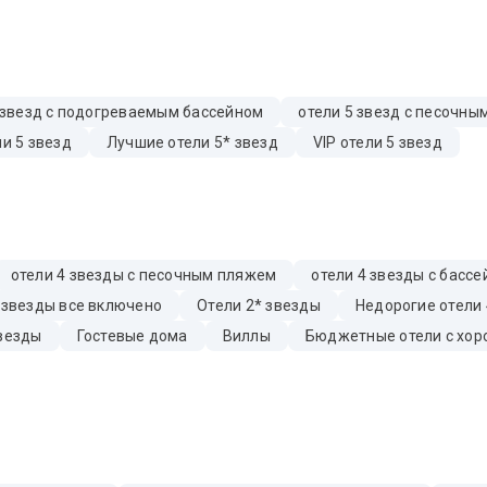
 звезд с подогреваемым бассейном
отели 5 звезд с песочн
и 5 звезд
Лучшие отели 5* звезд
VIP отели 5 звезд
отели 4 звезды с песочным пляжем
отели 4 звезды с басс
 звезды все включено
Отели 2* звезды
Недорогие отели 
звезды
Гостевые дома
Виллы
Бюджетные отели с хор