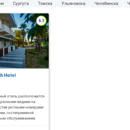
чи
Сургута
Томска
Ульяновска
Челябинска
Ч
6.3
ch Hotel
ный отель расположится
екрасными видами на
остей уютными номерами
ми, гостеприимной
ным обслуживанием.