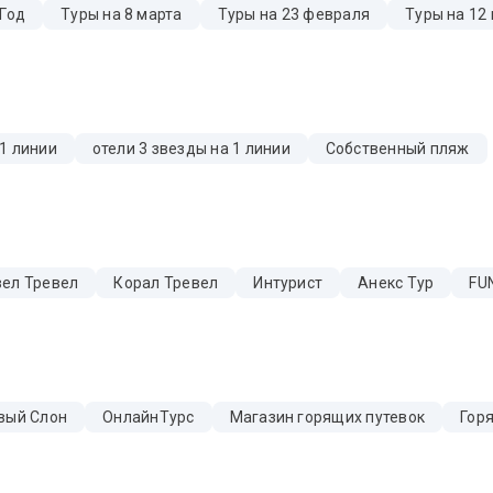
 Год
Туры на 8 марта
Туры на 23 февраля
Туры на 12
 1 линии
отели 3 звезды на 1 линии
Собственный пляж
ел Тревел
Корал Тревел
Интурист
Анекс Тур
FUN
вый Слон
ОнлайнТурс
Магазин горящих путевок
Гор