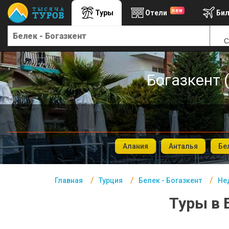
new
Туры
Отели
Би
Главная
С
Турция- Курорты
Офис г. Москва
Богазкент 
Помощь
Подборки отелей
Турция
Таиланд
Алания
Анталья
Бе
ОАЭ
Главная
Турция
Белек - Богазкент
Не
Египет
Туры в 
Куба
Шри Ланка