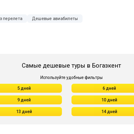
з перелета
Дешевые авиабилеты
Самые дешевые туры в Богазкент
Используйте удобные фильтры
5 дней
6 дней
9 дней
10 дней
13 дней
14 дней