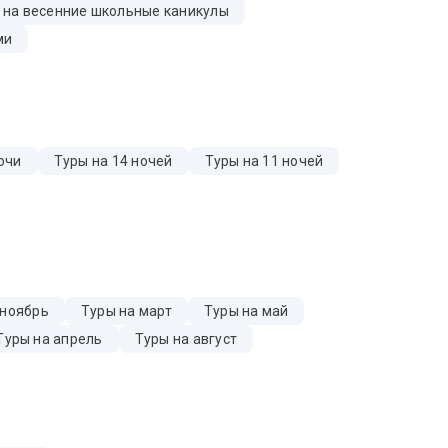
 на весенние школьные каникулы
ми
очи
Туры на 14 ночей
Туры на 11 ночей
 ноябрь
Туры на март
Туры на май
Туры на апрель
Туры на август