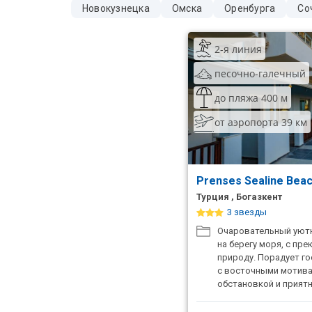
Новокузнецка
Омска
Оренбурга
Со
ТОП 10 лучших отелей 5*
2-я линия
ТОП 10 недорогих отелей
песочно-галечный
5*
до пляжа 400 м
Лучшие отели 4* звезды
от аэропорта 39 км
Недорогие отели 4*
звезды
Лучшие отели 3* звезды
Prenses Sealine Bea
Турция , Богазкент
Недорогие отели 3*
3 звезды
звезды
Очаровательный уют
Сетевые отели Турции
на берегу моря, с пр
природу. Порадует г
Сетевые отели Египта
с восточными мотива
обстановкой и прият
Сетевые отели ОАЭ