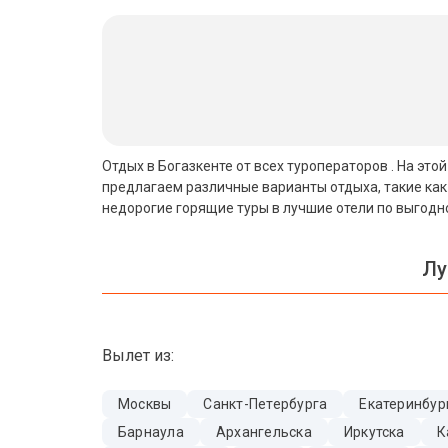
Бали
Вьетнам
Хайнань
Северный Гоа
Отдых в Богазкенте от всех туроператоров . На это
предлагаем различные варианты отдыха, такие как
Южный Гоа
недорогие горящие туры в лучшие отели по выгодн
Занзибар
Лу
Абхазия
Большой Сочи
Вылет из:
Кав Мин Воды
Экскурсионные туры
Москвы
Санкт-Петербурга
Екатеринбур
Барнаула
Архангельска
Иркутска
К
VIP отели 5 звезд