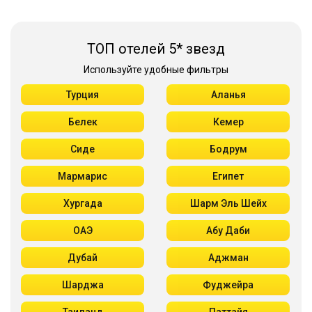
ТОП отелей 5* звезд
Используйте удобные фильтры
Турция
Аланья
Белек
Кемер
Сиде
Бодрум
Мармарис
Египет
Хургада
Шарм Эль Шейх
ОАЭ
Абу Даби
Дубай
Аджман
Шарджа
Фуджейра