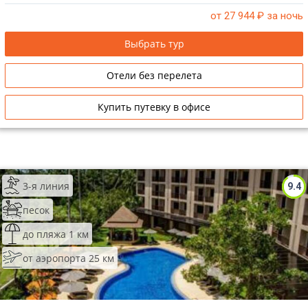
от 27 944
₽ за ночь
Выбрать тур
Отели без перелета
Купить путевку в офисе
3-я линия
9.4
песок
до пляжа 1 км
от аэропорта 25 км