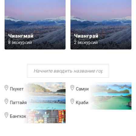
Чиангмай
Чианграй
8 экскурсий
2 экскурсий
Пхукет
Самуи
Паттайя
Краби
Бангкок