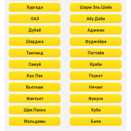
Хургада
Шарм Эль Шейх
ОАЭ
Абу Даби
Дубай
Аджман
Шарджа
Фуджейра
Таиланд
Паттайя
Самуй
Краби
Као Лак
Пхукет
Вьетнам
Нячанг
Фантьет
Фукуок
Шри Ланка
Куба
Мальдивы
Бали