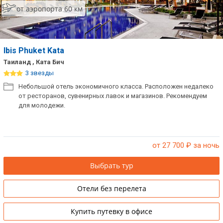
от аэропорта 60 км
Сетевые отели Таиланда
Сетевые отели Шри Ланки
Ibis Phuket Kata
Таиланд , Ката Бич
Сетевые отели Вьетнама
3 звезды
Небольшой отель экономичного класса. Расположен недалеко
от ресторанов, сувенирных лавок и магазинов. Рекомендуем
Сетевые отели Мальдив
для молодежи.
Сетевые отели Бали
Сетевые отели Сейшел
от 27 700
₽ за ночь
Сетевые отели Маврикия
Выбрать тур
Отели без перелета
Купить путевку в офисе