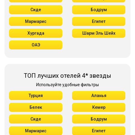
Сиде
Бодрум
Мармарис
Египет
Хургада
Шарм Эль Шейх
ОАЭ
ТОП лучших отелей 4* звезды
Используйте удобные фильтры
Турция
Аланья
Белек
Кемер
Сиде
Бодрум
Мармарис
Египет