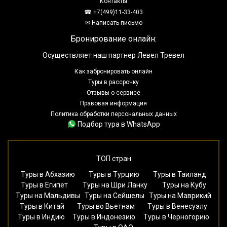
Контакты
☎ +7(499)11-33-403
✉ Написать письмо
Бронирование онлайн:
Осуществляет наш партнер Левел Тревел
Как забронировать онлайн
Туры в рассрочку
Отзывы о сервисе
Правовая информация
Политика обработки персональных данных
Подбор тура в WhatsApp
ТОП стран
Туры в Абхазию
Туры в Турцию
Туры в Таиланд
Туры в Египет
Туры на Шри Ланку
Туры на Кубу
Туры на Мальдивы
Туры на Сейшелы
Туры на Маврикий
Туры в Китай
Туры во Вьетнам
Туры в Венесуэлу
Туры в Индию
Туры в Индонезию
Туры в Черногорию