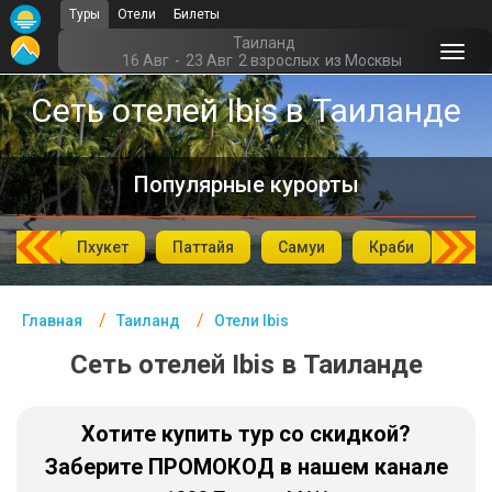
Туры
Отели
Билеты
Главная
Таиланд
16 Авг
-
23 Авг
2 взрослых
из Москвы
Таиланд - Курорты
Сеть отелей Ibis в Таиланде
Офис г. Москва
Популярные курорты
Помощь
Подборки отелей
аХин
Пхукет
Паттайя
Самуи
Краби
Као
Турция
Таиланд
Главная
Таиланд
Отели Ibis
ОАЭ
Сеть отелей Ibis в Таиланде
Египет
Хотите купить тур со скидкой?
Куба
Заберите ПРОМОКОД в нашем канале
Шри Ланка