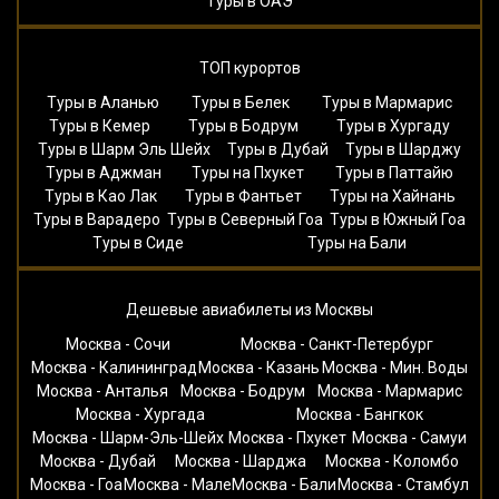
Туры в ОАЭ
ТОП курортов
Туры в Аланью
Туры в Белек
Туры в Мармарис
Туры в Кемер
Туры в Бодрум
Туры в Хургаду
Туры в Шарм Эль Шейх
Туры в Дубай
Туры в Шарджу
Туры в Аджман
Туры на Пхукет
Туры в Паттайю
Туры в Као Лак
Туры в Фантьет
Туры на Хайнань
Туры в Варадеро
Туры в Северный Гоа
Туры в Южный Гоа
Туры в Сиде
Туры на Бали
Дешевые авиабилеты из Москвы
Москва - Сочи
Москва - Санкт-Петербург
Москва - Калининград
Москва - Казань
Москва - Мин. Воды
Москва - Анталья
Москва - Бодрум
Москва - Мармарис
Москва - Хургада
Москва - Бангкок
Москва - Шарм-Эль-Шейх
Москва - Пхукет
Москва - Самуи
Москва - Дубай
Москва - Шарджа
Москва - Коломбо
Москва - Гоа
Москва - Мале
Москва - Бали
Москва - Стамбул