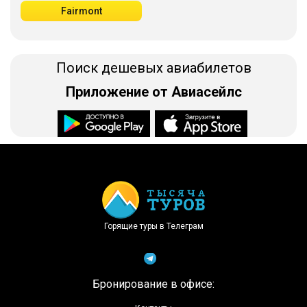
Fairmont
Поиск дешевых авиабилетов
Приложение от Авиасейлс
Доступно в
Загрузите в
Горящие туры в Телеграм
Бронирование в офисе: