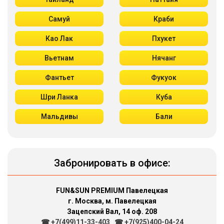
Самуй
Краби
Као Лак
Пхукет
Вьетнам
Нячанг
Фантьет
Фукуок
Шри Ланка
Куба
Мальдивы
Бали
Забронировать в офисе:
FUN&SUN PREMIUM Павелецкая
г. Москва, м. Павелецкая
Зацепский Вал, 14 оф. 208
☎ +7(499)11-33-403
|
☎ +7(925)400-04-24