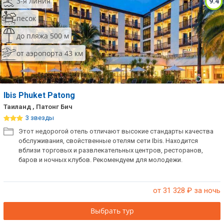
3-я линия
9.4
песок
до пляжа 500 м
от аэропорта 43 км
Ibis Phuket Patong
Таиланд , Патонг Бич
3 звезды
Этот недорогой отель отличают высокие стандарты качества
обслуживания, свойственные отелям сети Ibis. Находится
вблизи торговых и развлекательных центров, ресторанов,
баров и ночных клубов. Рекомендуем для молодежи.
от 31 328
₽ за ночь
Выбрать тур