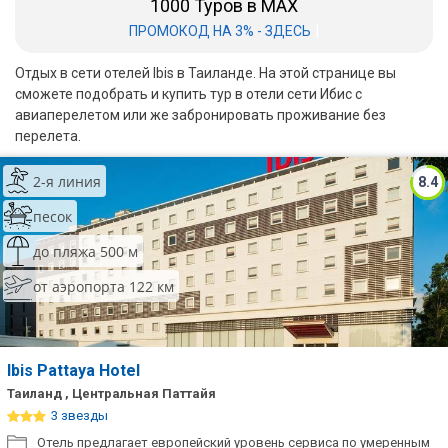
1000 Туров в MAX
|
ПРОМОКОД НА 3% - ЗДЕСЬ
Бали
Отдых в сети отелей Ibis в Таиланде. На этой странице вы
Вьетнам
сможете подобрать и купить тур в отели сети Ибис с
авиаперелетом или же забронировать проживание без
Хайнань
перелета.
Северный Гоа
2-я линия
8.4
Южный Гоа
песок
Занзибар
до пляжа 500 м
Абхазия
от аэропорта 122 км
Большой Сочи
Кав Мин Воды
Ibis Pattaya Hotel
Таиланд , Центральная Паттайя
Экскурсионные туры
3 звезды
VIP отели 5 звезд
Отель предлагает европейский уровень сервиса по умеренным