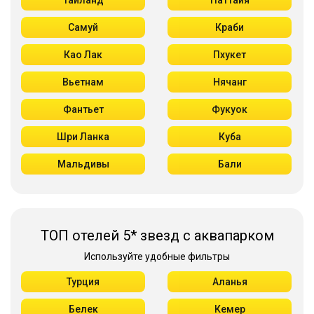
Таиланд
Паттайя
Самуй
Краби
Као Лак
Пхукет
Вьетнам
Нячанг
Фантьет
Фукуок
Шри Ланка
Куба
Мальдивы
Бали
ТОП отелей 5* звезд с аквапарком
Используйте удобные фильтры
Турция
Аланья
Белек
Кемер