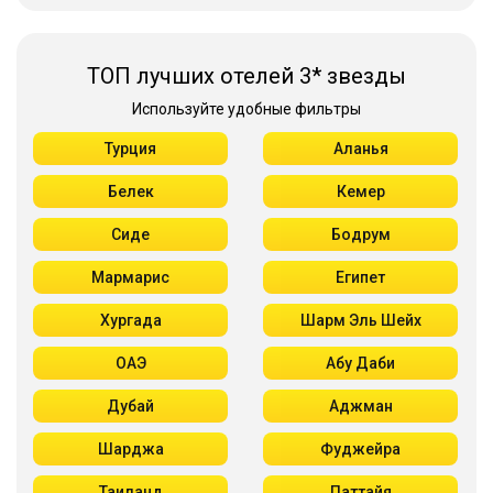
ТОП лучших отелей 3* звезды
Используйте удобные фильтры
Турция
Аланья
Белек
Кемер
Сиде
Бодрум
Мармарис
Египет
Хургада
Шарм Эль Шейх
ОАЭ
Абу Даби
Дубай
Аджман
Шарджа
Фуджейра
Таиланд
Паттайя