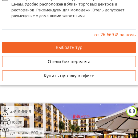
ценам. Удобно расположен вблизи торговых центров и
ТОП 10 лучших отелей 5*
ресторанов. Рекомендуем для молодежи. Отель допускает
размещение с домашними животными.
ТОП 10 недорогих отелей
5*
от 26 569
₽ за ночь
Лучшие отели 4* звезды
Выбрать тур
Недорогие отели 4*
Отели без перелета
звезды
Купить путевку в офисе
Лучшие отели 3* звезды
Недорогие отели 3*
звезды
Сетевые отели Турции
2-я линия
8.8
Сетевые отели Египта
песок
до пляжа 600 м
Сетевые отели ОАЭ