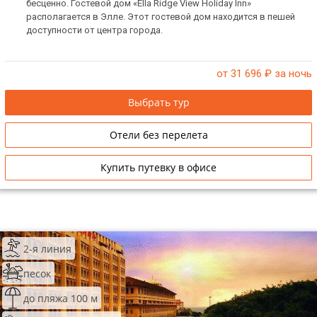
бесценно. Гостевой дом «Ella Ridge View Holiday Inn»
располагается в Элле. Этот гостевой дом находится в пешей
доступности от центра города.
от 31 696
₽ за ночь
Выбрать тур
Отели без перелета
Купить путевку в офисе
2-я линия
песок
до пляжа 100 м