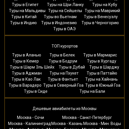
Туры в Египет
Туры на Шри Ланку
Туры на Кубу
Туры на Мальдивы
Туры на Сейшелы
Туры на Маврикий
Туры в Китай
Туры во Вьетнам
Туры в Венесуэлу
Туры в Индию
Туры в Индонезию
Туры в Черногорию
Туры в ОАЭ
ТОП курортов
Туры в Аланью
Туры в Белек
Туры в Мармарис
Туры в Кемер
Туры в Бодрум
Туры в Хургаду
Туры в Шарм Эль Шейх
Туры в Дубай
Туры в Шарджу
Туры в Аджман
Туры на Пхукет
Туры в Паттайю
Туры в Као Лак
Туры в Фантьет
Туры на Хайнань
Туры в Варадеро
Туры в Северный Гоа
Туры в Южный Гоа
Туры в Сиде
Туры на Бали
Дешевые авиабилеты из Москвы
Москва - Сочи
Москва - Санкт-Петербург
Москва - Калининград
Москва - Казань
Москва - Мин. Воды