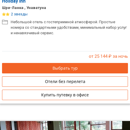
Holiday Inn
Шри-Ланка , Унаватуна
ТОП 10 лучших отелей 5*
2 звезды
Небольшой отель с гостеприимной атмосферой. Простые
ТОП 10 недорогих отелей
номера со стандартными удобствами, минимальный набор услуг
5*
и ненавязчивый сервис.
Лучшие отели 4* звезды
Недорогие отели 4*
от 25 144
₽ за ночь
звезды
Выбрать тур
Лучшие отели 3* звезды
Отели без перелета
Недорогие отели 3*
звезды
Купить путевку в офисе
Сетевые отели Турции
Сетевые отели Египта
Сетевые отели ОАЭ