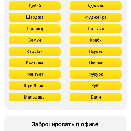
Дубай
Аджман
Шарджа
Фуджейра
Таиланд
Паттайя
Самуй
Краби
Као Лак
Пхукет
Вьетнам
Нячанг
Фантьет
Фукуок
Шри Ланка
Куба
Мальдивы
Бали
Забронировать в офисе: