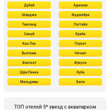
Дубай
Аджман
Шарджа
Фуджейра
Таиланд
Паттайя
Самуй
Краби
Као Лак
Пхукет
Вьетнам
Нячанг
Фантьет
Фукуок
Шри Ланка
Куба
Мальдивы
Бали
ТОП отелей 5* звезд с аквапарком