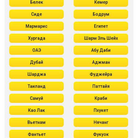
Белек
Кемер
Сиде
Бодрум
Мармарис
Египет
Хургада
Шарм Эль Шейх
ОАЭ
Абу Даби
Дубай
Аджман
Шарджа
Фуджейра
Таиланд
Паттайя
Самуй
Краби
Као Лак
Пхукет
Вьетнам
Нячанг
Фантьет
Фукуок