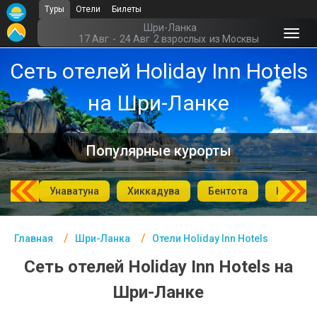
Туры
Отели
Билеты
Главная
Шри-Ланка
17 Авг
-
24 Авг
2 взрослых
из Москвы
Шри-Ланка - Курорты
Сеть отелей Holiday Inn Hotels
Офис г. Москва
на Шри-Ланке
Помощь
Подборки отелей
Популярные курорты
Турция
года
Унаватуна
Хиккадува
Бентота
Коггала
Таиланд
ОАЭ
Главная
Шри-Ланка
Отели Holiday Inn Hotels
Египет
Сеть отелей Holiday Inn Hotels на
Куба
Шри-Ланке
Шри Ланка