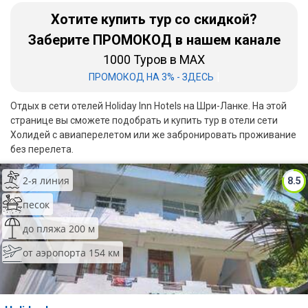
Хотите купить тур со скидкой?
Бали
Заберите ПРОМОКОД в нашем канале
Вьетнам
1000 Туров в MAX
|
ПРОМОКОД НА 3% - ЗДЕСЬ
Хайнань
Отдых в сети отелей Holiday Inn Hotels на Шри-Ланке. На этой
Северный Гоа
странице вы сможете подобрать и купить тур в отели сети
Холидей с авиаперелетом или же забронировать проживание
Южный Гоа
без перелета.
Занзибар
2-я линия
8.5
Абхазия
песок
Большой Сочи
до пляжа 200 м
Кав Мин Воды
от аэропорта 154 км
Экскурсионные туры
VIP отели 5 звезд