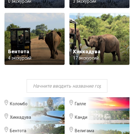
0 экскурсий
3 экскурсий
Бентота
Хиккадува
4 экскурсий
17 экскурсий
Коломбо
Галле
Хиккадува
Канди
Бентота
Велигама