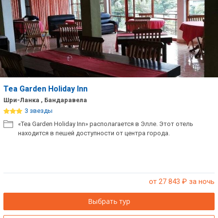
Сетевые отели Таиланда
Сетевые отели Шри Ланки
Сетевые отели Вьетнама
Tea Garden Holiday Inn
Сетевые отели Мальдив
Шри-Ланка , Бандаравела
3 звезды
Сетевые отели Бали
«Tea Garden Holiday Inn» располагается в Элле. Этот отель
находится в пешей доступности от центра города.
Сетевые отели Сейшел
Сетевые отели Маврикия
от 27 843
₽ за ночь
Выбрать тур