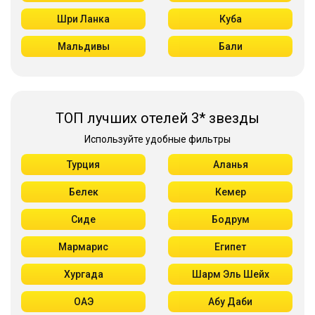
Шри Ланка
Куба
Мальдивы
Бали
ТОП лучших отелей 3* звезды
Используйте удобные фильтры
Турция
Аланья
Белек
Кемер
Сиде
Бодрум
Мармарис
Египет
Хургада
Шарм Эль Шейх
ОАЭ
Абу Даби