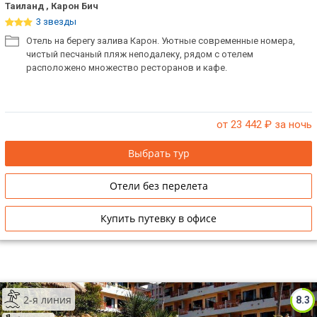
Таиланд , Карон Бич
3 звезды
Отель на берегу залива Карон. Уютные современные номера,
чистый песчаный пляж неподалеку, рядом с отелем
расположено множество ресторанов и кафе.
от 23 442
₽ за ночь
Выбрать тур
Отели без перелета
Купить путевку в офисе
2-я линия
8.3