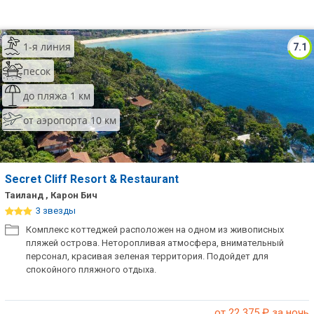
1-я линия
7.1
песок
до пляжа 1 км
от аэропорта 10 км
Secret Cliff Resort & Restaurant
Таиланд , Карон Бич
3 звезды
Комплекс коттеджей расположен на одном из живописных
пляжей острова. Неторопливая атмосфера, внимательный
персонал, красивая зеленая территория. Подойдет для
спокойного пляжного отдыха.
от 22 375
₽ за ночь