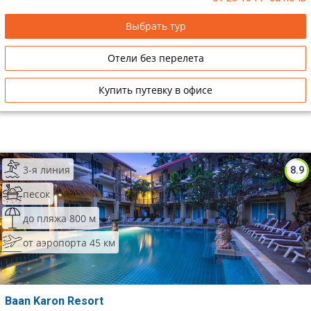
Выбрать тур
Отели без перелета
Купить путевку в офисе
3-я линия
8.9
песок
до пляжа 800 м
от аэропорта 45 км
Baan Karon Resort