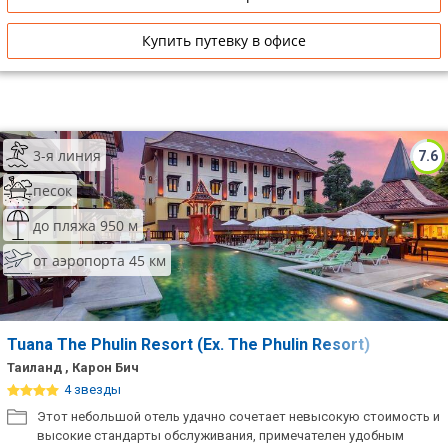
Купить путевку в офисе
3-я линия
7.6
песок
до пляжа 950 м
от аэропорта 45 км
Tuana The Phulin Resort (Ex. The Phulin Resort)
Таиланд , Карон Бич
4 звезды
Этот небольшой отель удачно сочетает невысокую стоимость и
высокие стандарты обслуживания, примечателен удобным