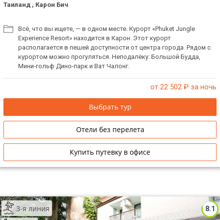
Таиланд , Карон Бич
Всё, что вы ищете, — в одном месте. Курорт «Phuket Jungle
Experience Resort» находится в Карон. Этот курорт
располагается в пешей доступности от центра города. Рядом с
курортом можно прогуляться. Неподалёку: Большой Будда,
Мини-гольф Дино-парк и Ват Чалонг.
от 22 502
₽ за ночь
Выбрать тур
Отели без перелета
Купить путевку в офисе
3-я линия
8.1