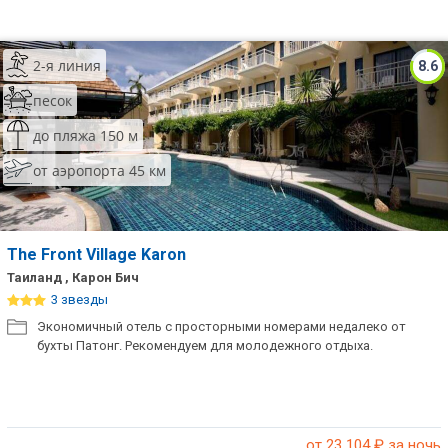
2-я линия
8.6
песок
до пляжа 150 м
от аэропорта 45 км
The Front Village Karon
Таиланд , Карон Бич
3 звезды
Экономичный отель с просторными номерами недалеко от
бухты Патонг. Рекомендуем для молодежного отдыха.
от 23 104
₽ за ночь