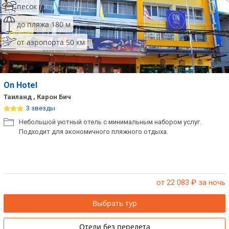
песок
Сетевые отели Таиланда
до пляжа 180 м
от аэропорта 50 км
Сетевые отели Шри Ланки
Сетевые отели Вьетнама
On Hotel
Таиланд , Карон Бич
Сетевые отели Мальдив
3 звезды
Небольшой уютный отель с минимальным набором услуг.
Сетевые отели Бали
Подходит для экономичного пляжного отдыха.
Сетевые отели Сейшел
Сетевые отели Маврикия
от 22 083
₽ за ночь
Выбрать тур
Отели без перелета