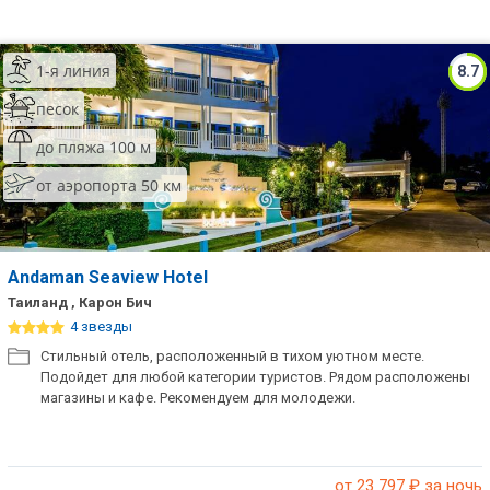
1-я линия
8.7
песок
до пляжа 100 м
от аэропорта 50 км
Andaman Seaview Hotel
Таиланд , Карон Бич
4 звезды
Стильный отель, расположенный в тихом уютном месте.
Подойдет для любой категории туристов. Рядом расположены
магазины и кафе. Рекомендуем для молодежи.
от 23 797
₽ за ночь