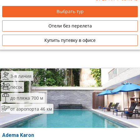
Выбрать тур
Отели без перелета
Купить путевку в офисе
3-я линия
песок
до пляжа 700 м
от аэропорта 46 км
Adema Karon