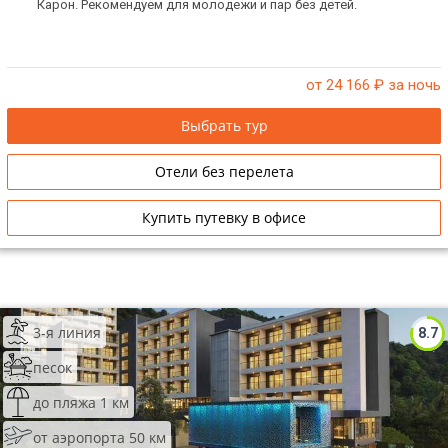
Карон. Рекомендуем для молодежи и пар без детей.
от 24 166
₽ за ночь
Выбрать тур
Отели без перелета
Купить путевку в офисе
3-я линия
8.7
песок
до пляжа 1 км
от аэропорта 50 км