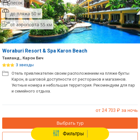
песок
до пляжа 50 м
от аэропорта 55 км
Woraburi Resort & Spa Karon Beach
Таиланд , Карон Бич
3 звезды
Отель привлекателен своим расположением на пляже бухты
Карон, в шаговой доступности от ресторанов и магазинов.
Уютные номера и небольшая территория. Рекомендуем для пар
и семейного отдыха.
от 24 703
₽ за ночь
Выбрать тур
Фильтры
Отели без перелета