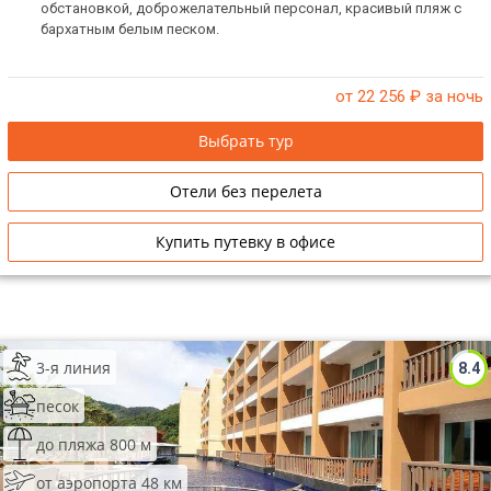
обстановкой, доброжелательный персонал, красивый пляж с
бархатным белым песком.
от 22 256
₽ за ночь
Выбрать тур
Отели без перелета
Купить путевку в офисе
3-я линия
8.4
песок
до пляжа 800 м
от аэропорта 48 км