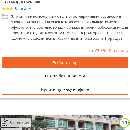
Таиланд , Карон Бич
3 звезды
Элегантный комфортный отель с гостеприимным сервисом и
спокойной расслабляющей атмосферой. Стильные номера
оформлены в светлых тонах и оснащены всем необходимым для
приятного отдыха. К услугам гостей на территории есть бассейн,
где можно освежиться в жаркий день и позагорать. Порадует
отличное расположение, в пешей доступности до пляжа Карон.
от 23 895
₽ за ночь
Выбрать тур
Отели без перелета
Купить путевку в офисе
3-я линия
9.1