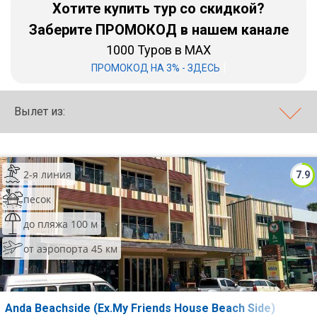
Хотите купить тур со скидкой?
Бали
Заберите ПРОМОКОД в нашем канале
1000 Туров в MAX
Вьетнам
|
ПРОМОКОД НА 3% - ЗДЕСЬ
Хайнань
Вылет из:
Северный Гоа
Южный Гоа
Занзибар
2-я линия
7.9
Абхазия
песок
до пляжа 100 м
Большой Сочи
от аэропорта 45 км
Кав Мин Воды
Экскурсионные туры
Anda Beachside (Ex.My Friends House Beach Side)
VIP отели 5 звезд