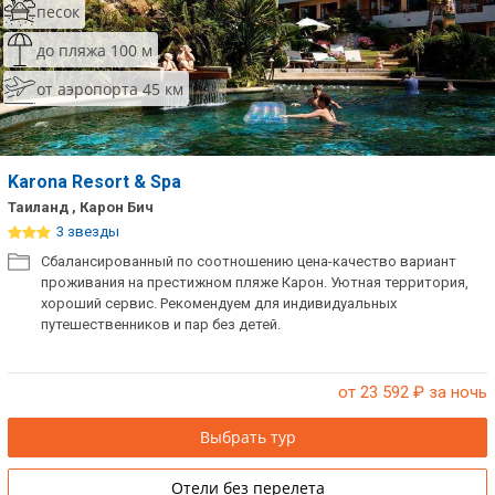
песок
до пляжа 100 м
от аэропорта 45 км
Karona Resort & Spa
Таиланд , Карон Бич
3 звезды
Сбалансированный по соотношению цена-качество вариант
проживания на престижном пляже Карон. Уютная территория,
хороший сервис. Рекомендуем для индивидуальных
путешественников и пар без детей.
от 23 592
₽ за ночь
Выбрать тур
Отели без перелета