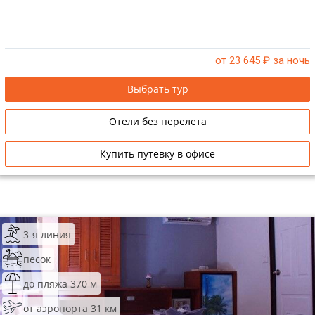
от 23 645
₽ за ночь
Выбрать тур
Отели без перелета
Купить путевку в офисе
3-я линия
песок
до пляжа 370 м
от аэропорта 31 км