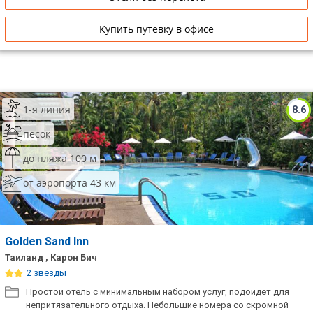
Купить путевку в офисе
1-я линия
8.6
песок
до пляжа 100 м
от аэропорта 43 км
Golden Sand Inn
Таиланд , Карон Бич
2 звезды
Простой отель с минимальным набором услуг, подойдет для
непритязательного отдыха. Небольшие номера со скромной