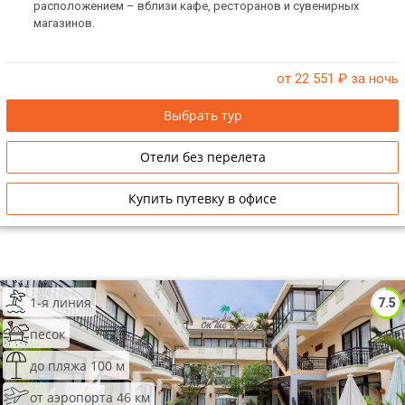
расположением – вблизи кафе, ресторанов и сувенирных
магазинов.
от 22 551
₽ за ночь
Выбрать тур
Отели без перелета
Купить путевку в офисе
1-я линия
7.5
песок
до пляжа 100 м
от аэропорта 46 км