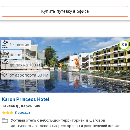
Купить путевку в офисе
1-я линия
8.6
песок
до пляжа 100 м
от аэропорта 50 км
Karon Princess Hotel
Таиланд , Карон Бич
3 звезды
Уютный отель с небольшой территорией, в шаговой
доступности от основных ресторанов и развлечений пляжа