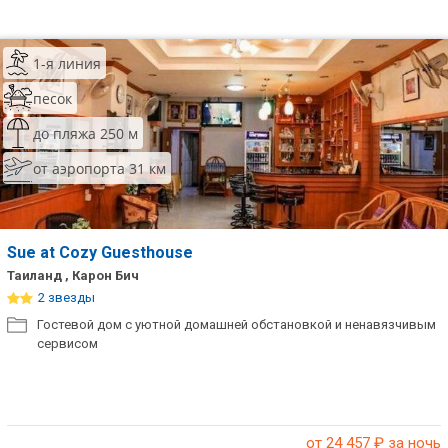
1-я линия
песок
до пляжа 250 м
от аэропорта 31 км
Sue at Cozy Guesthouse
Таиланд , Карон Бич
2 звезды
Гостевой дом с уютной домашней обстановкой и ненавязчивым
сервисом
от 24 457
₽ за ночь