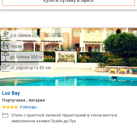
Купить путевку в офисе
2-я линия
песок
до пляжа 300 м
от аэропорта 85 км
Luz Bay
Португалия , Алгарви
4 звезды
Отель с приятной зеленой территорией в тихом месте в
живописном заливе Прайя-де-Луз.