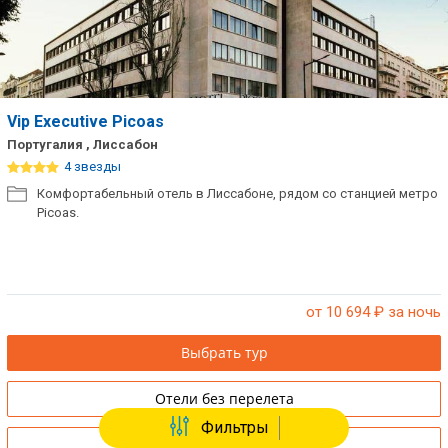
Vip Executive Picoas
Португалия , Лиссабон
4 звезды
Комфортабельный отель в Лиссабоне, рядом со станцией метро
Picoas.
от 10 694
₽ за ночь
Выбрать тур
Отели без перелета
Фильтры
Купить путевку в офисе