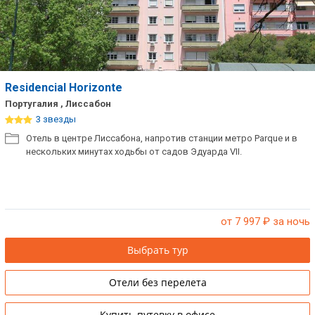
Residencial Horizonte
Португалия , Лиссабон
3 звезды
Отель в центре Лиссабона, напротив станции метро Parque и в
нескольких минутах ходьбы от садов Эдуарда VII.
от 7 997
₽ за ночь
Выбрать тур
Отели без перелета
Купить путевку в офисе