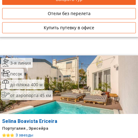
Отели без перелета
Купить путевку в офисе
3-я линия
песок
до пляжа 400 м
от аэропорта 45 км
Selina Boavista Ericeira
Португалия , Эрисейра
3 звезды