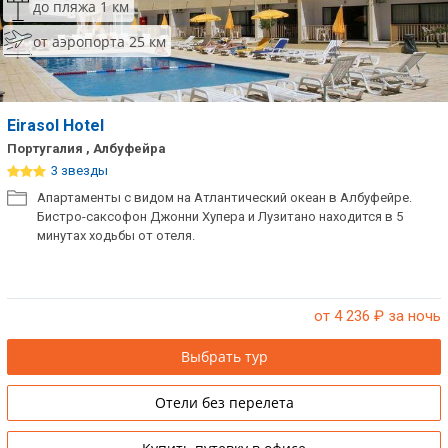
до пляжа 1 км
Сетевые отели Таиланда
от аэропорта 25 км
Сетевые отели Шри Ланки
Eirasol Hotel
Сетевые отели Вьетнама
Португалия , Албуфейра
3 звезды
Апартаменты с видом на Атлантический океан в Албуфейре.
Сетевые отели Мальдив
Бистро-саксофон Джонни Хупера и Лузитано находится в 5
минутах ходьбы от отеля.
Сетевые отели Бали
Сетевые отели Сейшел
от 4 236
₽ за ночь
Сетевые отели Маврикия
Выбрать тур
Отели без перелета