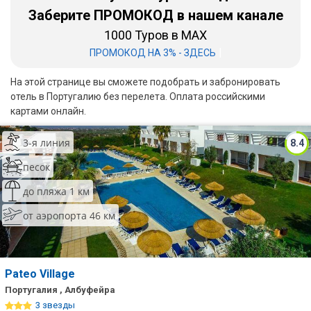
Заберите ПРОМОКОД в нашем канале
Бали
1000 Туров в MAX
|
ПРОМОКОД НА 3% - ЗДЕСЬ
Вьетнам
Хайнань
На этой странице вы сможете подобрать и забронировать
отель в Португалию без перелета. Оплата российскими
Северный Гоа
картами онлайн.
Южный Гоа
3-я линия
8.4
Занзибар
песок
до пляжа 1 км
Абхазия
от аэропорта 46 км
Большой Сочи
Кав Мин Воды
Pateo Village
Экскурсионные туры
Португалия , Албуфейра
VIP отели 5 звезд
3 звезды