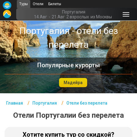
Туры
Отели
Билеты
Главная
Португалия
14 Авг
-
21 Авг
2 взрослых
из Москвы
Португалия - Курорты
Португалия - отели без
Офис г. Москва
перелета
Помощь
Подборки отелей
Популярные курорты
Турция
Мадейра
Таиланд
ОАЭ
Главная
Португалия
Отели без перелета
Египет
Отели Португалии без перелета
Куба
Хотите купить тур со скидкой?
Шри Ланка