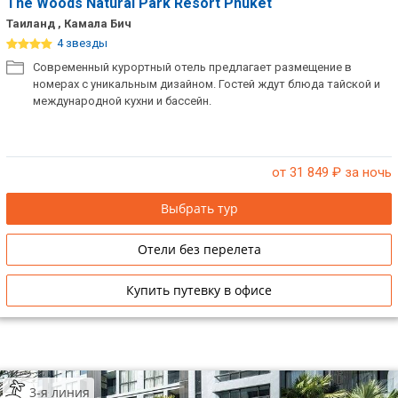
The Woods Natural Park Resort Phuket
Таиланд , Камала Бич
4 звезды
Современный курортный отель предлагает размещение в
номерах с уникальным дизайном. Гостей ждут блюда тайской и
международной кухни и бассейн.
от 31 849
₽ за ночь
Выбрать тур
Отели без перелета
Купить путевку в офисе
3-я линия