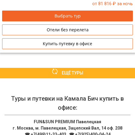
от 81 816
₽ за ночь
Выбрать тур
Отели без перелета
Купить путевку в офисе
ЕЩЁ ТУРЫ
Туры и путевки на Камала Бич купить в
офисе:
FUN&SUN PREMIUM Павелецкая
г. Москва, м. Павелецкая, Зацепский Вал, 14 оф. 208
☎ +7(499)11-33-403
|
☎ +7(925)400-04-24