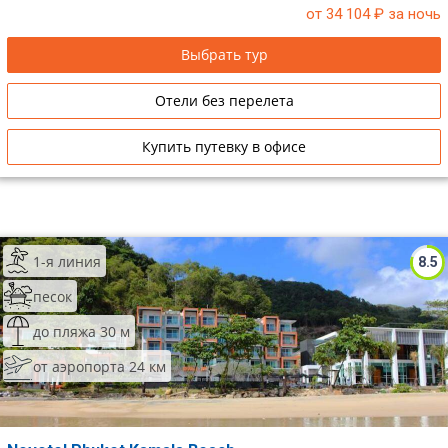
от 34 104
₽ за ночь
Выбрать тур
Отели без перелета
Купить путевку в офисе
1-я линия
8.5
песок
до пляжа 30 м
от аэропорта 24 км