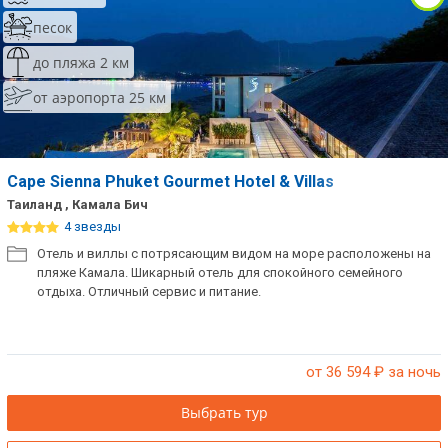
песок
до пляжа 2 км
от аэропорта 25 км
Cape Sienna Phuket Gourmet Hotel & Villas
Таиланд , Камала Бич
4 звезды
Отель и виллы с потрясающим видом на море расположены на
пляже Камала. Шикарный отель для спокойного семейного
отдыха. Отличный сервис и питание.
от 36 594
₽ за ночь
Выбрать тур