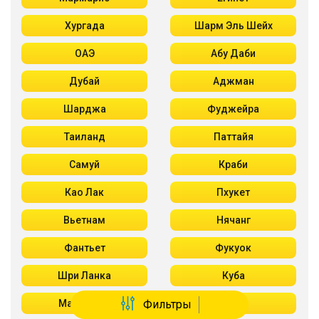
Хургада
Шарм Эль Шейх
ОАЭ
Абу Даби
Дубай
Аджман
Шарджа
Фуджейра
Таиланд
Паттайя
Самуй
Краби
Као Лак
Пхукет
Вьетнам
Нячанг
Фантьет
Фукуок
Шри Ланка
Куба
Мальдивы
Фильтры
Бали