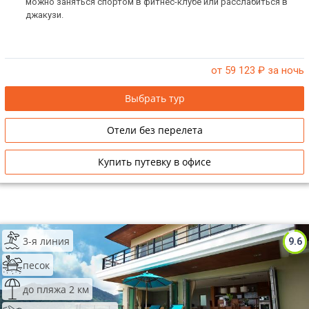
можно заняться спортом в фитнес-клубе или расслабиться в
джакузи.
от 59 123
₽ за ночь
Выбрать тур
Отели без перелета
Купить путевку в офисе
3-я линия
9.6
песок
до пляжа 2 км