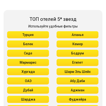
ТОП отелей 5* звезд
Используйте удобные фильтры
Турция
Аланья
Белек
Кемер
Сиде
Бодрум
Мармарис
Египет
Хургада
Шарм Эль Шейх
ОАЭ
Абу Даби
Дубай
Аджман
Шарджа
Фуджейра