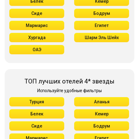
Белек
Кемер
Сиде
Бодрум
Мармарис
Египет
Хургада
Шарм Эль Шейх
ОАЭ
ТОП лучших отелей 4* звезды
Используйте удобные фильтры
Турция
Аланья
Белек
Кемер
Сиде
Бодрум
Мармарис
Египет