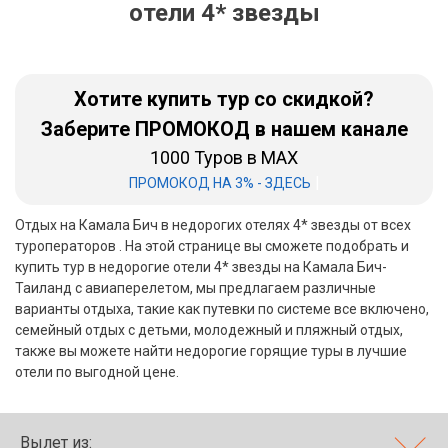
отели 4* звезды
Бали
Вьетнам
Хотите купить тур со скидкой?
Хайнань
Заберите ПРОМОКОД в нашем канале
1000 Туров в MAX
Северный Гоа
|
ПРОМОКОД НА 3% - ЗДЕСЬ
Южный Гоа
Отдых на Камала Бич в недорогих отелях 4* звезды от всех
Занзибар
туроператоров . На этой странице вы сможете подобрать и
купить тур в недорогие отели 4* звезды на Камала Бич-
Абхазия
Таиланд с авиаперелетом, мы предлагаем различные
варианты отдыха, такие как путевки по системе все включено,
Большой Сочи
семейный отдых с детьми, молодежный и пляжный отдых,
также вы можете найти недорогие горящие туры в лучшие
Кав Мин Воды
отели по выгодной цене.
Экскурсионные туры
VIP отели 5 звезд
Вылет из: