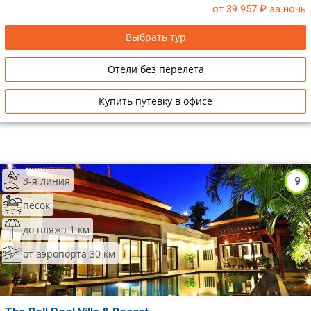
от 39 957
₽ за ночь
Выбрать тур
Отели без перелета
Купить путевку в офисе
3-я линия
9
песок
до пляжа 1 км
от аэропорта 30 км