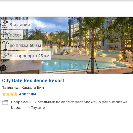
3-я линия
песок
до пляжа 600 м
от аэропорта 25 км
City Gate Residence Resort
Таиланд , Камала Бич
4 звезды
Современный отельный комплекс расположен в районе пляжа
Камала на Пхукете.