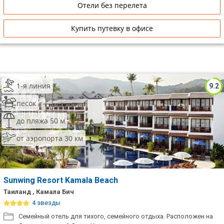
Отели без перелета
Купить путевку в офисе
1-я линия
9.2
песок
до пляжа 50 м
от аэропорта 30 км
Sunwing Resort Kamala Beach
Таиланд , Камала Бич
4 звезды
Семейный отель для тихого, семейного отдыха. Расположен на