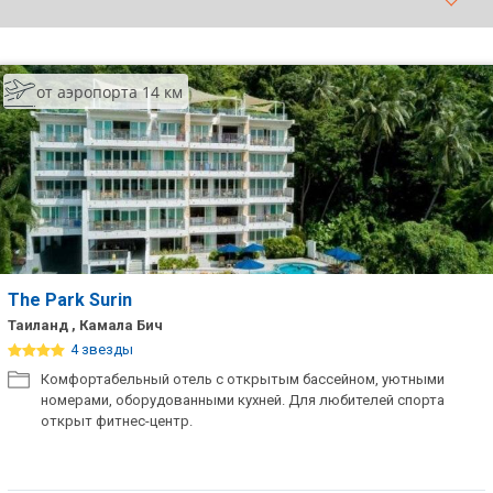
ТОП 10 лучших отелей 5*
от аэропорта 14 км
ТОП 10 недорогих отелей
5*
Лучшие отели 4* звезды
Недорогие отели 4*
звезды
Лучшие отели 3* звезды
The Park Surin
Недорогие отели 3*
Таиланд , Камала Бич
звезды
4 звезды
Комфортабельный отель с открытым бассейном, уютными
Сетевые отели Турции
номерами, оборудованными кухней. Для любителей спорта
открыт фитнес-центр.
Сетевые отели Египта
Сетевые отели ОАЭ