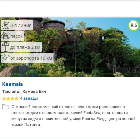
3-я линия
9.6
песок
до пляжа 2 км
от аэропорта 19 км
Keemala
Таиланд , Камала Бич
4 звезды
Стильный современный отель на некотором расстоянии от
пляжа, рядом с парком развлечений FantaSea, в пятнадцати
минутах езды от оживленной улицы Бангла-Роуд, центра ночной
жизни Патонга.