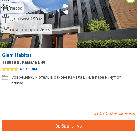
песок
до пляжа 150 м
от аэропорта 26 км
Glam Habitat
Таиланд , Камала Бич
4 звезды
Современный отель в районе Камала Бич, в паре минут от
пляжа.
от 57 552
₽ за ночь
Выбрать тур