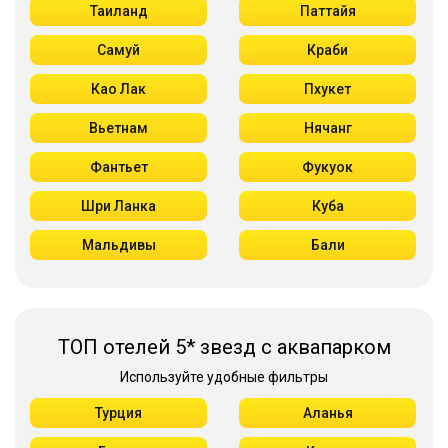
Таиланд
Паттайя
Самуй
Краби
Као Лак
Пхукет
Вьетнам
Нячанг
Фантьет
Фукуок
Шри Ланка
Куба
Мальдивы
Бали
ТОП отелей 5* звезд с аквапарком
Используйте удобные фильтры
Турция
Аланья