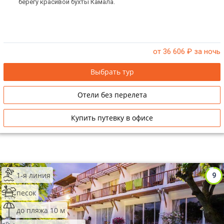
берегу красивой бухты Камала.
от 36 606
₽ за ночь
Выбрать тур
Отели без перелета
Купить путевку в офисе
1-я линия
9
песок
до пляжа 10 м