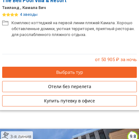
The Bell Pool Villa & Resort
Таиланд , Камала Бич
4 звезды
Комплекс коттеджей на первой линии пляжей Камала. Хорошо
обставленные домики, уютная территория, приятный ресторан.
для расслабленного пляжного отдыха.
от 50 905
₽ за ночь
Выбрать тур
Отели без перелета
Купить путевку в офисе
3-я линия
9.8