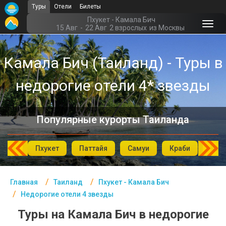
Туры
Отели
Билеты
Главная
Пхукет - Камала Бич
15 Авг
-
22 Авг
2 взрослых
из Москвы
Таиланд- Курорты
Камала Бич (Таиланд) - Туры в
Офис г. Москва
недорогие отели 4* звезды
Помощь
Подборки отелей
Популярные курорты Таиланда
Турция
Таиланд
аХин
Пхукет
Паттайя
Самуи
Краби
Као
ОАЭ
Главная
Таиланд
Пхукет - Камала Бич
Египет
Недорогие отели 4 звезды
Куба
Туры на Камала Бич в недорогие
Шри Ланка