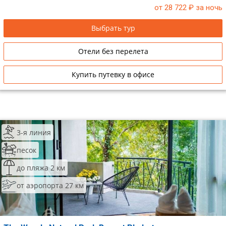
от 28 722
₽ за ночь
Сетевые отели Таиланда
Выбрать тур
Сетевые отели Шри Ланки
Отели без перелета
Сетевые отели Вьетнама
Купить путевку в офисе
Сетевые отели Мальдив
Сетевые отели Бали
3-я линия
Сетевые отели Сейшел
песок
Сетевые отели Маврикия
до пляжа 2 км
от аэропорта 27 км