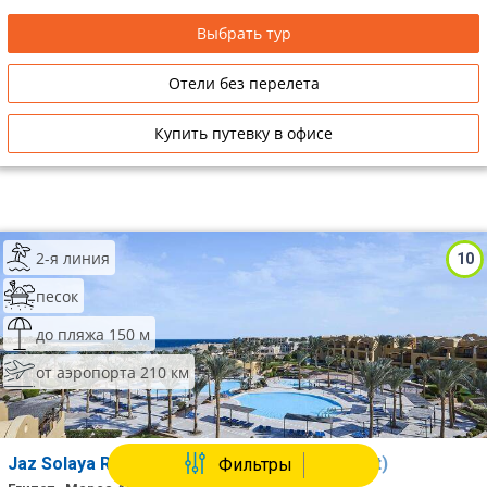
Выбрать тур
Отели без перелета
Купить путевку в офисе
2-я линия
10
песок
до пляжа 150 м
от аэропорта 210 км
Jaz Solaya Resort (Ex. Solymar Solaya Resort)
Фильтры