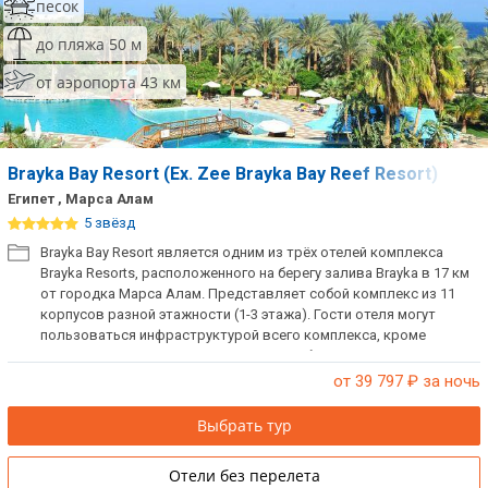
песок
до пляжа 50 м
от аэропорта 43 км
Brayka Bay Resort (Ex. Zee Brayka Bay Reef Resort)
Египет , Марса Алам
5 звёзд
Brayka Bay Resort является одним из трёх отелей комплекса
Brayka Resorts, расположенного на берегу залива Brayka в 17 км
от городка Марса Алам. Представляет собой комплекс из 11
корпусов разной этажности (1-3 этажа). Гости отеля могут
пользоваться инфраструктурой всего комплекса, кроме
главного ресторана и шезлонгов как у бассейнов, так и на
пляже.
от 39 797
₽ за ночь
Выбрать тур
Отели без перелета