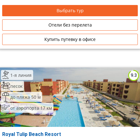
Выбрать тур
Отели без перелета
Купить путевку в офисе
1-я линия
9.3
песок
до пляжа 50 м
от аэропорта 17 км
Royal Tulip Beach Resort