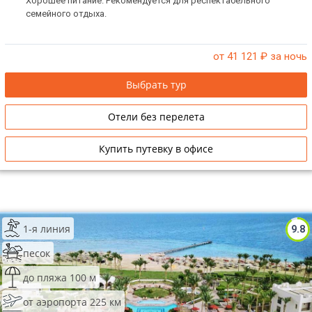
Хорошее питание. Рекомендуется для респектабельного
семейного отдыха.
от 41 121
₽ за ночь
Выбрать тур
Отели без перелета
Купить путевку в офисе
1-я линия
9.8
песок
до пляжа 100 м
от аэропорта 225 км