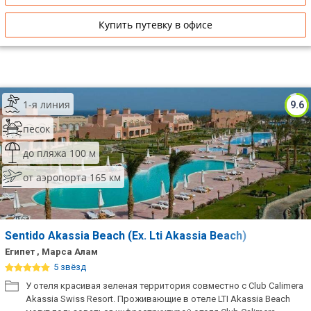
Купить путевку в офисе
1-я линия
9.6
песок
до пляжа 100 м
от аэропорта 165 км
Sentido Akassia Beach (Ex. Lti Akassia Beach)
Египет , Марса Алам
5 звёзд
У отеля красивая зеленая территория совместно с Club Calimera
Akassia Swiss Resort. Проживающие в отеле LTI Akassia Beach