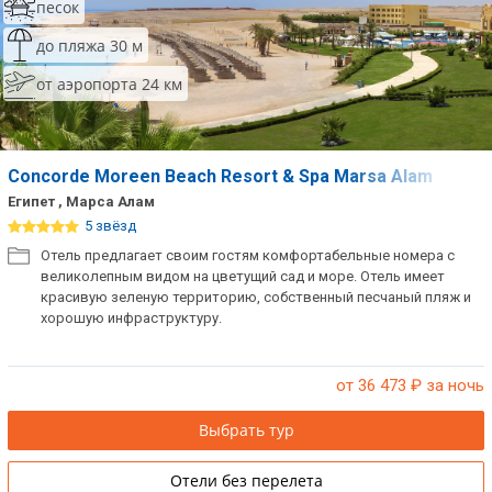
песок
до пляжа 30 м
от аэропорта 24 км
Concorde Moreen Beach Resort & Spa Marsa Alam
Египет , Марса Алам
5 звёзд
Отель предлагает своим гостям комфортабельные номера с
великолепным видом на цветущий сад и море. Отель имеет
красивую зеленую территорию, собственный песчаный пляж и
хорошую инфраструктуру.
от 36 473
₽ за ночь
Выбрать тур
Отели без перелета