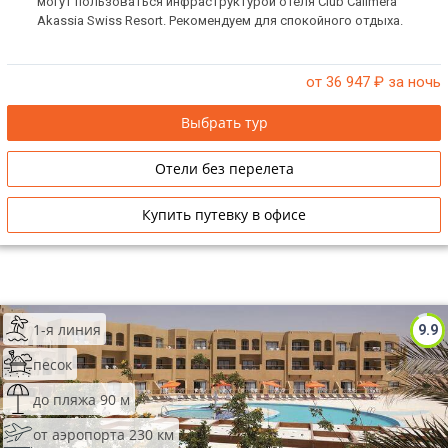
могут пользоваться инфраструктурой отеля Club Calimera
Akassia Swiss Resort. Рекомендуем для спокойного отдыха.
от 36 947
₽ за ночь
Выбрать тур
Отели без перелета
Купить путевку в офисе
1-я линия
9.9
песок
до пляжа 90 м
от аэропорта 230 км