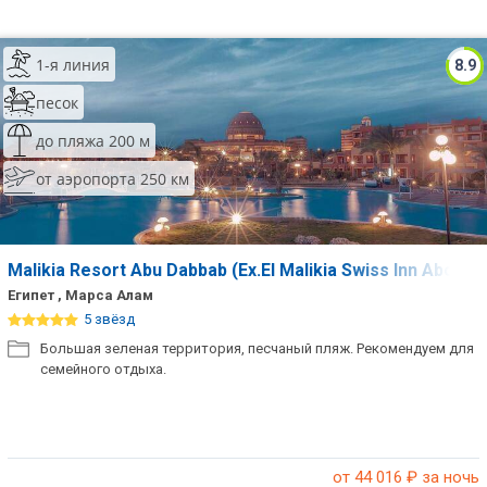
1-я линия
8.9
песок
до пляжа 200 м
от аэропорта 250 км
Malikia Resort Abu Dabbab (Ex.El Malikia Swiss Inn Abo D
Египет , Марса Алам
5 звёзд
Большая зеленая территория, песчаный пляж. Рекомендуем для
семейного отдыха.
от 44 016
₽ за ночь