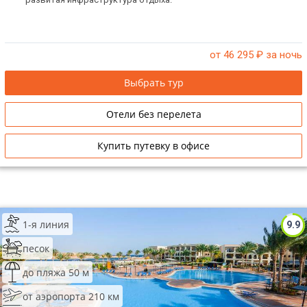
от 46 295
₽ за ночь
Выбрать тур
Отели без перелета
Купить путевку в офисе
1-я линия
9.9
песок
до пляжа 50 м
от аэропорта 210 км