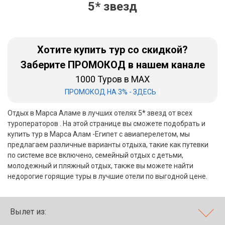
5* звезд
Бали
Вьетнам
Хотите купить тур со скидкой?
Хайнань
Заберите ПРОМОКОД в нашем канале
1000 Туров в MAX
Северный Гоа
|
ПРОМОКОД НА 3% - ЗДЕСЬ
Южный Гоа
Отдых в Марса Аламе в лучших отелях 5* звезд от всех
Занзибар
туроператоров . На этой странице вы сможете подобрать и
купить тур в Марса Алам -Египет с авиаперелетом, мы
Абхазия
предлагаем различные варианты отдыха, такие как путевки
по системе все включено, семейный отдых с детьми,
Большой Сочи
молодежный и пляжный отдых, также вы можете найти
недорогие горящие туры в лучшие отели по выгодной цене.
Кав Мин Воды
Экскурсионные туры
Вылет из:
VIP отели 5 звезд