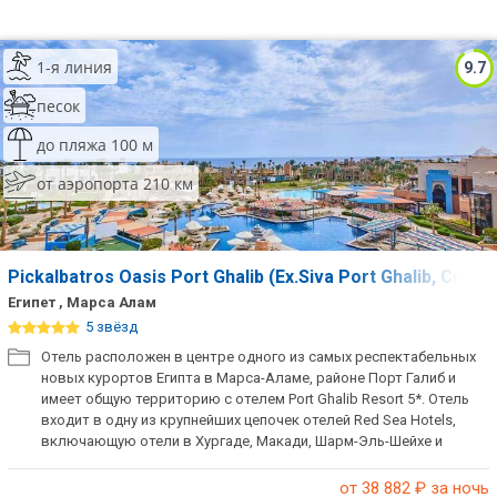
1-я линия
9.7
песок
до пляжа 100 м
от аэропорта 210 км
Pickalbatros Oasis Port Ghalib (Ex.Siva Port Ghalib, Cro
Египет , Марса Алам
5 звёзд
Отель расположен в центре одного из самых респектабельных
новых курортов Египта в Марса-Аламе, районе Порт Галиб и
имеет общую территорию с отелем Port Ghalib Resort 5*. Отель
входит в одну из крупнейших цепочек отелей Red Sea Hotels,
включающую отели в Хургаде, Макади, Шарм-Эль-Шейхе и
Марса-Аламе, отличительной чертой которых являются
большие по протяженности пляжи и идеально ухоженная
от 38 882
₽ за ночь