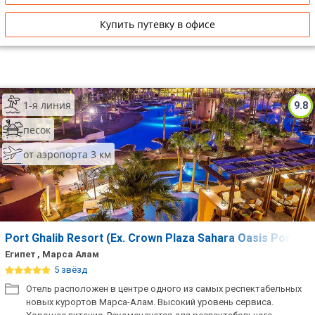
Купить путевку в офисе
1-я линия
9.8
песок
от аэропорта 3 км
Port Ghalib Resort (Ex. Crown Plaza Sahara Oasis Port Gh
Египет , Марса Алам
5 звёзд
Отель расположен в центре одного из самых респектабельных
новых курортов Марса-Алам. Высокий уровень сервиса.