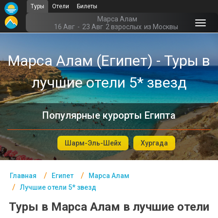
Туры
Отели
Билеты
Главная
Марса Алам
16 Авг
-
23 Авг
2 взрослых
из Москвы
Египет- Курорты
Марса Алам (Египет) - Туры в
Офис г. Москва
лучшие отели 5* звезд
Помощь
Подборки отелей
Популярные курорты Египта
Турция
Таиланд
Шарм-Эль-Шейх
Хургада
ОАЭ
Главная
Египет
Марса Алам
Египет
Лучшие отели 5* звезд
Куба
Туры в Марса Алам в лучшие отели
Шри Ланка