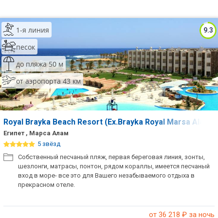
1-я линия
9.3
песок
до пляжа 50 м
от аэропорта 43 км
Royal Brayka Beach Resort (Ex.Brayka Royal Marsa Alam)
Египет , Марса Алам
5 звёзд
Собственный песчаный пляж, первая береговая линия, зонты,
шезлонги, матрасы, понтон, рядом кораллы, имеется песчаный
вход в море- все это для Вашего незабываемого отдыха в
прекрасном отеле.
от 36 218
₽ за ночь