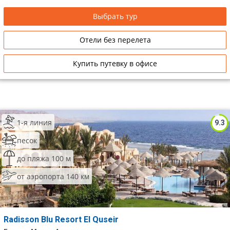
Выбрать тур
Отели без перелета
Купить путевку в офисе
1-я линия
9.3
песок
до пляжа 100 м
от аэропорта 140 км
Radisson Blu Resort El Quseir