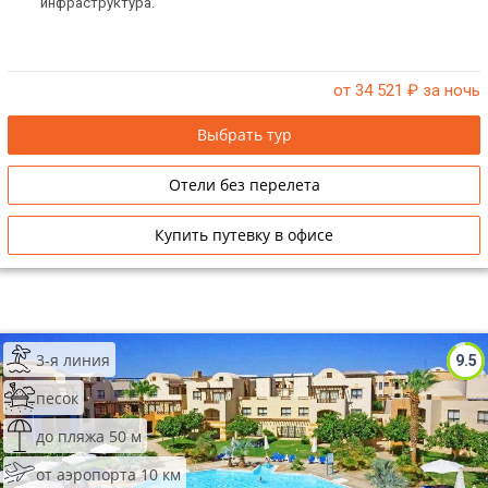
инфраструктура.
от 34 521
₽ за ночь
Выбрать тур
Отели без перелета
Купить путевку в офисе
3-я линия
9.5
песок
до пляжа 50 м
от аэропорта 10 км