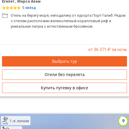
Египет , Марса Алам
5 звёзд
Отель на берегу моря, неподалеку от курорта Порт-Галиб. Рядом
с отелем расположен великолепный коралловый риф и
уникальная лагуна с естественным бассейном.
от 36 371
₽ за ночь
Выбрать тур
Отели без перелета
Купить путевку в офисе
1-я линия
9