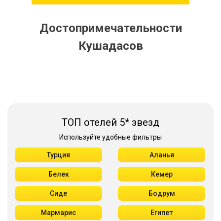
Достопримечательности
Кушадасов
ТОП отелей 5* звезд
Используйте удобные фильтры
Турция
Аланья
Белек
Кемер
Сиде
Бодрум
Мармарис
Египет