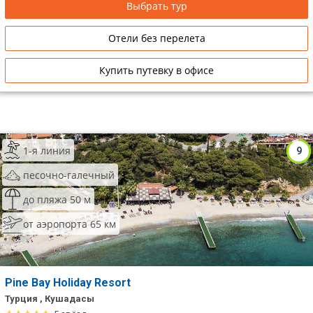
объектов.
Выбрать тур
Отели без перелета
Купить путевку в офисе
1-я линия
9
песочно-галечный
до пляжа 50 м
от аэропорта 65 км
Pine Bay Holiday Resort
Турция , Кушадасы