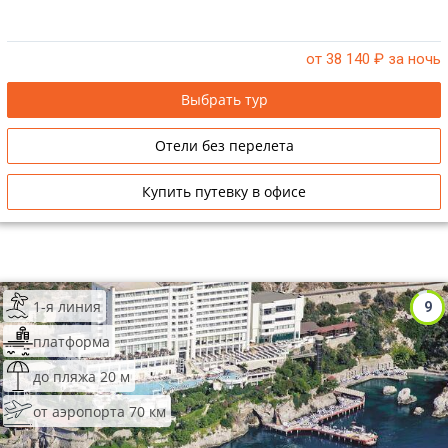
от 38 140
₽ за ночь
Выбрать тур
Отели без перелета
Купить путевку в офисе
1-я линия
9
платформа
до пляжа 20 м
от аэропорта 70 км