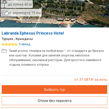
до пляжа 40 м
от аэропорта 75 км
Labranda Ephesus Princess Hotel
Турция , Кушадасы
5 звёзд
Тихий уголок. Номера на любой вкус – от стандарта до бунгало
или сьютов. Условия для занятий спортом, неплохое
обслуживание, скромный ресторан. Для простого семейного
отдыха, пляжного отпуска.
от 31 587
₽ за ночь
Выбрать тур
Отели без перелета