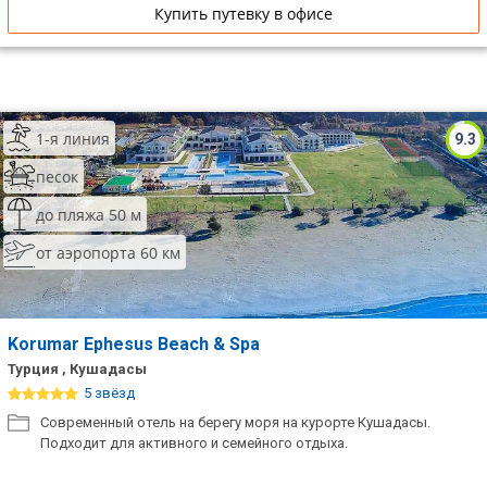
Купить путевку в офисе
1-я линия
9.3
песок
до пляжа 50 м
от аэропорта 60 км
Korumar Ephesus Beach & Spa
Турция , Кушадасы
5 звёзд
Современный отель на берегу моря на курорте Кушадасы.
Подходит для активного и семейного отдыха.