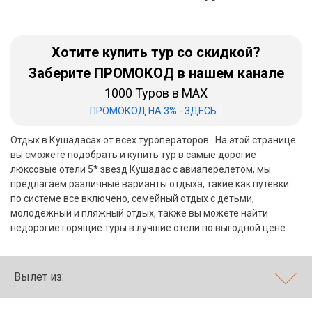
Бали
Хотите купить тур со скидкой?
Вьетнам
Заберите ПРОМОКОД в нашем канале
Хайнань
1000 Туров в MAX
Северный Гоа
|
ПРОМОКОД НА 3% - ЗДЕСЬ
Южный Гоа
Отдых в Кушадасах от всех туроператоров . На этой странице
вы сможете подобрать и купить тур в самые дорогие
Занзибар
люксовые отели 5* звезд Кушадас с авиаперелетом, мы
предлагаем различные варианты отдыха, такие как путевки
Абхазия
по системе все включено, семейный отдых с детьми,
молодежный и пляжный отдых, также вы можете найти
Большой Сочи
недорогие горящие туры в лучшие отели по выгодной цене.
Кав Мин Воды
Вылет из:
Экскурсионные туры
VIP отели 5 звезд