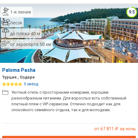
ТОП 10 лучших отелей 5*
1-я линия
9.5
песок
ТОП 10 недорогих отелей
до пляжа 40 м
5*
от аэропорта 50 км
Лучшие отели 4* звезды
Недорогие отели 4*
звезды
Paloma Pasha
Лучшие отели 3* звезды
Турция , Оздере
5 звёзд
Недорогие отели 3*
Уютный отель с просторными номерами, хорошим
звезды
разнообразным питанием. Для взрослых есть собственный
платный пляж с VIP-сервисом. Отлично подходит как для
Сетевые отели Турции
спокойного семейного отдыха, так и для молодежи.
Сетевые отели Египта
от 67 811
₽ за ночь
Сетевые отели ОАЭ