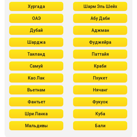
Хургада
Шарм Эль Шейх
ОАЭ
Абу Даби
Дубай
Аджман
Шарджа
Фуджейра
Таиланд
Паттайя
Самуй
Краби
Као Лак
Пхукет
Вьетнам
Нячанг
Фантьет
Фукуок
Шри Ланка
Куба
Мальдивы
Бали