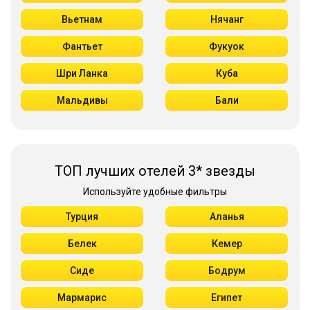
Вьетнам
Нячанг
Фантьет
Фукуок
Шри Ланка
Куба
Мальдивы
Бали
ТОП лучших отелей 3* звезды
Используйте удобные фильтры
Турция
Аланья
Белек
Кемер
Сиде
Бодрум
Мармарис
Египет