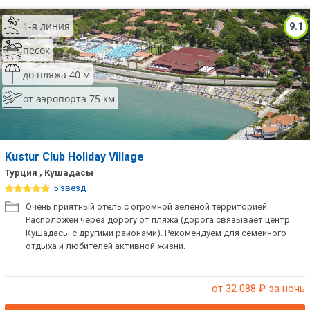
1-я линия
9.1
песок
до пляжа 40 м
от аэропорта 75 км
Kustur Club Holiday Village
Турция , Кушадасы
5 звёзд
Очень приятный отель с огромной зеленой территорией.
Расположен через дорогу от пляжа (дорога связывает центр
Кушадасы с другими районами). Рекомендуем для семейного
отдыха и любителей активной жизни.
от 32 088
₽ за ночь