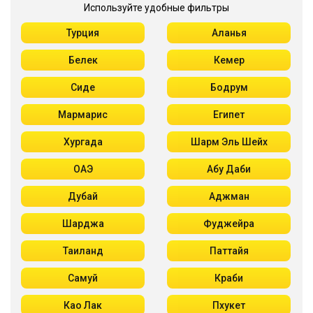
Используйте удобные фильтры
Турция
Аланья
Белек
Кемер
Сиде
Бодрум
Мармарис
Египет
Хургада
Шарм Эль Шейх
ОАЭ
Абу Даби
Дубай
Аджман
Шарджа
Фуджейра
Таиланд
Паттайя
Самуй
Краби
Као Лак
Пхукет