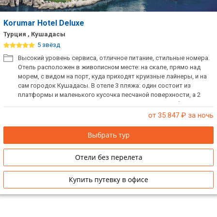
Korumar Hotel Deluxe
Турция , Кушадасы
5 звёзд
Высокий уровень сервиса, отличное питание, стильные номера.
Отель расположен в живописном месте: на скале, прямо над
морем, с видом на порт, куда приходят круизные лайнеры, и на
сам городок Кушадасы. В отеле 3 пляжа: один состоит из
платформы и маленького кусочка песчаной поверхности, а 2
других – с лестницами, спускающимися в море, вырублены в
скалах.
от 35 847
₽ за ночь
Выбрать тур
Отели без перелета
Купить путевку в офисе