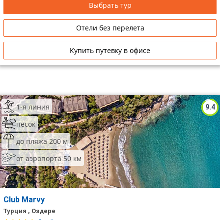
Выбрать тур
Сетевые отели Таиланда
Отели без перелета
Сетевые отели Шри Ланки
Купить путевку в офисе
Сетевые отели Вьетнама
Сетевые отели Мальдив
1-я линия
9.4
Сетевые отели Бали
песок
Сетевые отели Сейшел
до пляжа 200 м
от аэропорта 50 км
Сетевые отели Маврикия
Club Marvy
Турция , Оздере