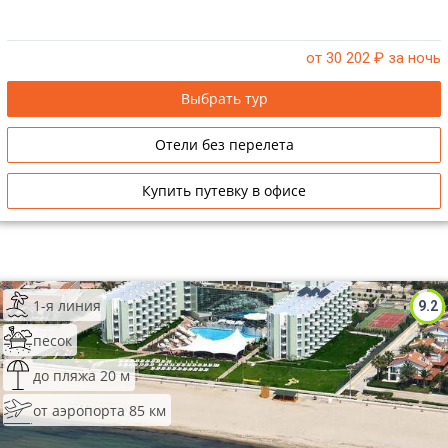
от 30 202
₽ за ночь
Выбрать тур
Отели без перелета
Купить путевку в офисе
1-я линия
9.2
песок
до пляжа 20 м
от аэропорта 85 км