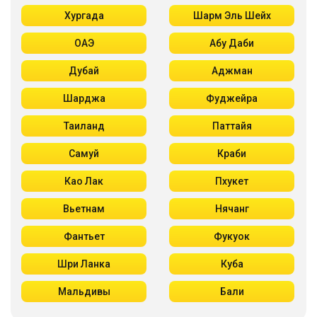
Хургада
Шарм Эль Шейх
ОАЭ
Абу Даби
Дубай
Аджман
Шарджа
Фуджейра
Таиланд
Паттайя
Самуй
Краби
Као Лак
Пхукет
Вьетнам
Нячанг
Фантьет
Фукуок
Шри Ланка
Куба
Мальдивы
Бали