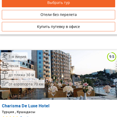
Выбрать тур
Отели без перелета
Купить путевку в офисе
1-я линия
9.5
песок
до пляжа 30 м
от аэропорта 70 км
Charisma De Luxe Hotel
Турция , Кушадасы