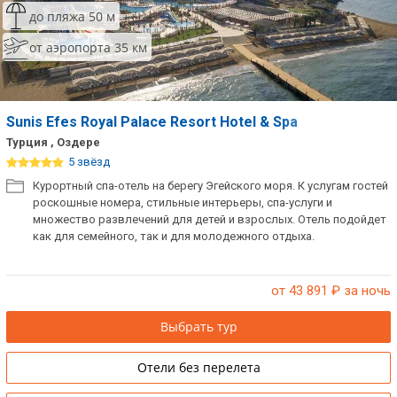
до пляжа 50 м
от аэропорта 35 км
Sunis Efes Royal Palace Resort Hotel & Spa
Турция , Оздере
5 звёзд
Курортный спа-отель на берегу Эгейского моря. К услугам гостей
роскошные номера, стильные интерьеры, спа-услуги и
множество развлечений для детей и взрослых. Отель подойдет
как для семейного, так и для молодежного отдыха.
от 43 891
₽ за ночь
Выбрать тур
Отели без перелета