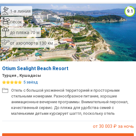
1-я линия
9.1
песок
до пляжа 70 м
от аэропорта 130 км
Otium Sealight Beach Resort
Турция , Кушадасы
5 звёзд
Отель с большой ухоженной территорией и просторными
стильными номерами. Разнообразное питание, хорошие
анимационные вечерние программы. Внимательный персонал,
качественный сервис. До пляжа для удобства семей с
маленькими детьми курсирует шаттл, поскольку отель
находится на возвышенности. Рекомендуем для активного
семейного отдыха, а также для молодежных компаний. Отель
от 30 003
₽ за ночь
расположен в получасе езды от Эфеса и других экскурсионных