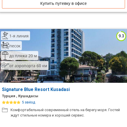
Купить путевку в офисе
1-я линия
9.3
песок
до пляжа 20 м
от аэропорта 60 км
Signature Blue Resort Kusadasi
Турция , Кушадасы
5 звёзд
Комфортабельный современный отель на берегу моря. Гостей
ждут стильные номера и хороший сервис.