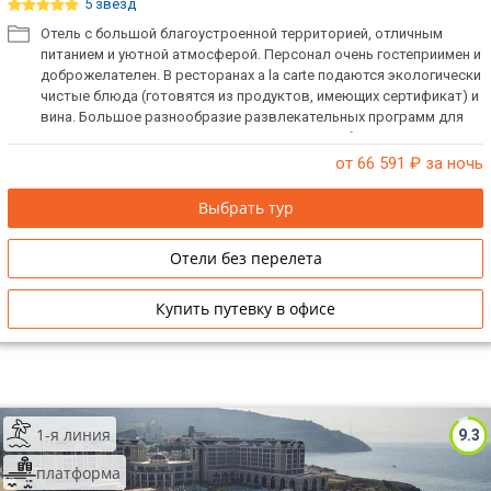
5 звёзд
Отель с большой благоустроенной территорией, отличным
питанием и уютной атмосферой. Персонал очень гостеприимен и
доброжелателен. В ресторанах a la carte подаются экологически
чистые блюда (готовятся из продуктов, имеющих сертификат) и
вина. Большое разнообразие развлекательных программ для
детей, а также спортивных программ для любого возраста.
от 66 591
₽ за ночь
Выбрать тур
Отели без перелета
Купить путевку в офисе
1-я линия
9.3
платформа