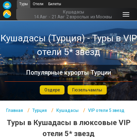
Туры
Отели
Билеты
Главная
Кушадасы
14 Авг
-
21 Авг
2 взрослых
из Москвы
Турция- Курорты
Кушадасы (Турция) - Туры в VIP
Офис г. Москва
отели 5* звезд
Помощь
Подборки отелей
Популярные курорты Турции
Турция
Таиланд
Оздере
Гюзельчамлы
ОАЭ
Главная
Турция
Кушадасы
VIP отели 5 звезд
Египет
Туры в Кушадасы в люксовые VIP
Куба
отели 5* звезд
Шри Ланка