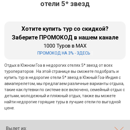
отели 5* звезд
Бали
Вьетнам
Хотите купить тур со скидкой?
Хайнань
Заберите ПРОМОКОД в нашем канале
1000 Туров в MAX
Северный Гоа
|
ПРОМОКОД НА 3% - ЗДЕСЬ
Южный Гоа
Отдых в Южном Гоа в недорогих отелях 5* звезд от всех
Занзибар
туроператоров . На этой странице вы сможете подобрать и
купить тур в недорогие отели 5* звезд в Южный Гоа-Индия с
Абхазия
авиаперелетом, мы предлагаем различные варианты отдыха,
такие как путевки по системе все включено, семейный отдых с
Большой Сочи
детьми, молодежный и пляжный отдых, также вы можете
найти недорогие горящие туры в лучшие отели по выгодной
Кав Мин Воды
цене.
Экскурсионные туры
VIP отели 5 звезд
Вылет из: