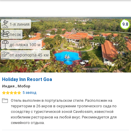
1-я линия
9.8
песок
до пляжа 100 м
от аэропорта 45 км
Holiday Inn Resort Goa
Индия , Мобор
5 звёзд
Отель выполнен в португальском стиле. Расположен на
территории в 26 акров в окружении тропического сада по
соседству с туристической зоной Cavelossim, известной
изобилием ресторанов на любой вкус. Рекомендуется для
семейного отдыха.