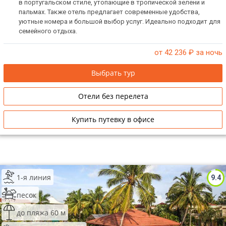
в португальском стиле, утопающие в тропической зелени и
пальмах. Также отель предлагает современные удобства,
уютные номера и большой выбор услуг. Идеально подходит для
семейного отдыха.
от 42 236
₽ за ночь
Выбрать тур
Отели без перелета
Купить путевку в офисе
1-я линия
9.4
песок
до пляжа 60 м