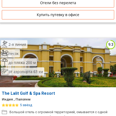
Отели без перелета
Купить путевку в офисе
2-я линия
9.3
песок
до пляжа 200 м
от аэропорта 63 км
The Lalit Golf & Spa Resort
Индия , Палолем
5 звёзд
Большой отель с огромной территорией, омывается с одной