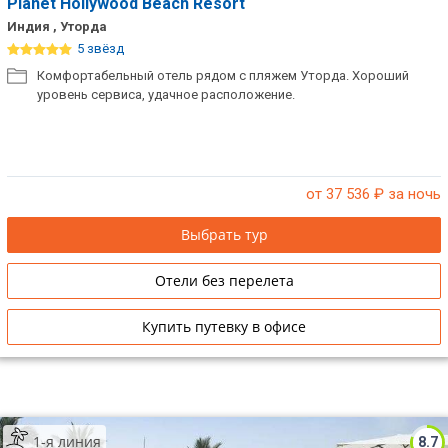
Planet Hollywood Beach Resort
Индия , Уторда
5 звёзд
Комфортабельный отель рядом с пляжем Уторда. Хороший
уровень сервиса, удачное расположение.
от 37 536
₽ за ночь
Выбрать тур
Отели без перелета
Купить путевку в офисе
1-я линия
8.7