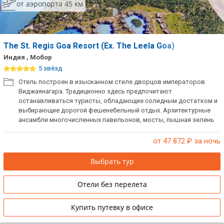
от аэропорта 45 км
The St. Regis Goa Resort (Ex. The Leela Goa)
Индия , Мобор
5 звёзд
Отель построен в изысканном стиле дворцов императоров
Виджаянагара. Традиционно здесь предпочитают
останавливаться туристы, обладающие солидным достатком и
выбирающие дорогой фешенебельный отдых. Архитектурные
ансамбли многочисленных павильонов, мосты, пышная зелень
тенистых парков, живописные лагуны и успокаивающее
журчание водопадов создают неповторимую атмосферу этого
от 47 872
₽ за ночь
райского уголка. К услугам гостей высококачественный и
безупречный сервис одной из самых престижных гостиниц
Выбрать тур
побережья. Находится в Южном Гоа на пляже Мобор, имеет
собственную искусственную лагуну с водопадами и островами,
Отели без перелета
пальмовый лес. Широкий пляж с мелким бело-желтым песком
оформлен по всем правилам ландшафтного дизайна.
Купить путевку в офисе