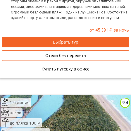
стороны океаном и рекой с другой, окружен эвкалиптовыми
лесами, рисовыми плантациями и деревнями местных жителей.
Огромный безлюдный пляж – один из лучших на Гоа. Состоит из
зданий в португальском стиле, расположенных в цветущем
парке. Номера отеля – самые большие на Гоа. В отеле есть
виллы. Находится на крайнем Юге штата, в отдалении от
от 45 391
₽ за ночь
объектов культуры, шопинга и экскурсий.
Выбрать тур
Отели без перелета
Купить путевку в офисе
1-я линия
9.4
песок
до пляжа 100 м