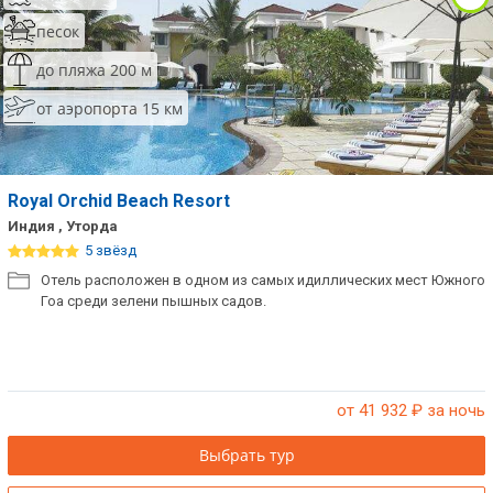
песок
до пляжа 200 м
от аэропорта 15 км
Royal Orchid Beach Resort
Индия , Уторда
5 звёзд
Отель расположен в одном из самых идиллических мест Южного
Гоа среди зелени пышных садов.
от 41 932
₽ за ночь
Выбрать тур