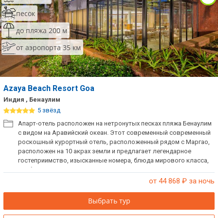
песок
до пляжа 200 м
от аэропорта 35 км
Azaya Beach Resort Goa
Индия , Бенаулим
5 звёзд
Апарт-отель расположен на нетронутых песках пляжа Бенаулим
с видом на Аравийский океан. Этот современный современный
роскошный курортный отель, расположенный рядом с Маргао,
расположен на 10 акрах земли и предлагает легендарное
гостеприимство, изысканные номера, блюда мирового класса,
удобства для семейного отдыха и услуги на заказ.
от 44 868
₽ за ночь
Выбрать тур