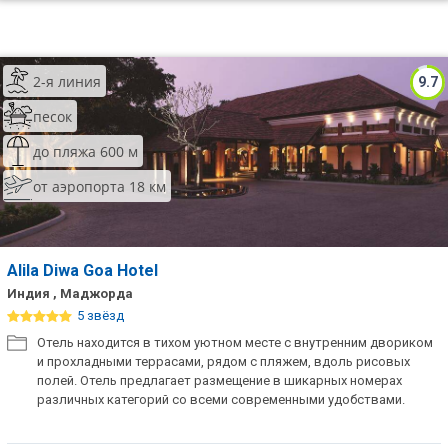
2-я линия
9.7
песок
до пляжа 600 м
от аэропорта 18 км
Alila Diwa Goa Hotel
Индия , Маджорда
5 звёзд
Отель находится в тихом уютном месте с внутренним двориком
и прохладными террасами, рядом с пляжем, вдоль рисовых
полей. Отель предлагает размещение в шикарных номерах
различных категорий со всеми современными удобствами.