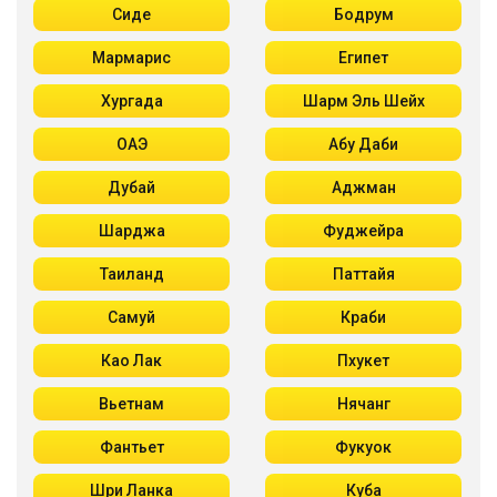
Сиде
Бодрум
Мармарис
Египет
Хургада
Шарм Эль Шейх
ОАЭ
Абу Даби
Дубай
Аджман
Шарджа
Фуджейра
Таиланд
Паттайя
Самуй
Краби
Као Лак
Пхукет
Вьетнам
Нячанг
Фантьет
Фукуок
Шри Ланка
Куба