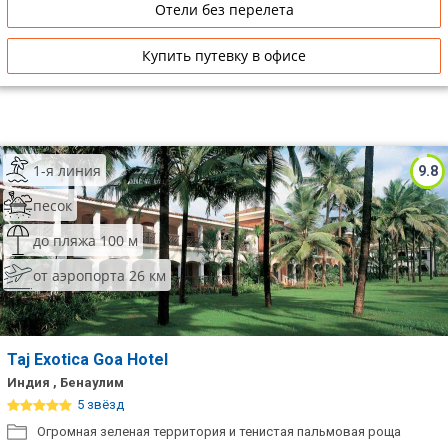
Отели без перелета
Купить путевку в офисе
1-я линия
9.8
песок
до пляжа 100 м
от аэропорта 26 км
Taj Exotica Goa Hotel
Индия , Бенаулим
5 звёзд
Огромная зеленая территория и тенистая пальмовая роща