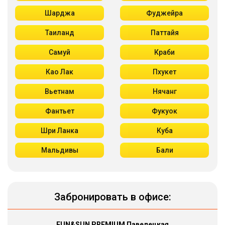
Шарджа
Фуджейра
Таиланд
Паттайя
Самуй
Краби
Као Лак
Пхукет
Вьетнам
Нячанг
Фантьет
Фукуок
Шри Ланка
Куба
Мальдивы
Бали
Забронировать в офисе:
FUN&SUN PREMIUM Павелецкая