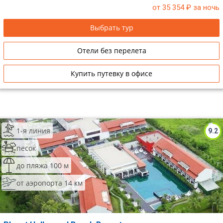
от 35 354
₽ за ночь
Сетевые отели Таиланда
Выбрать тур
Сетевые отели Шри Ланки
Отели без перелета
Сетевые отели Вьетнама
Купить путевку в офисе
Сетевые отели Мальдив
Сетевые отели Бали
1-я линия
9.2
Сетевые отели Сейшел
песок
Сетевые отели Маврикия
до пляжа 100 м
от аэропорта 14 км