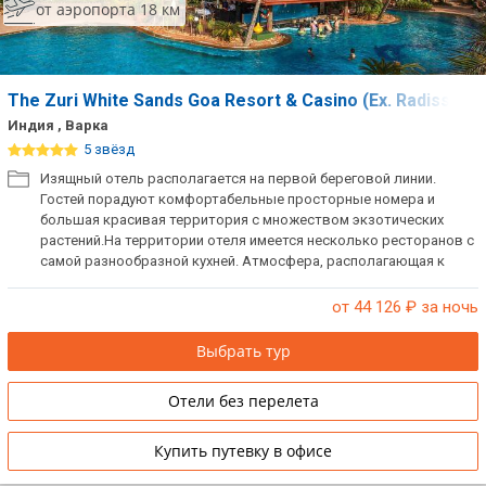
от аэропорта 18 км
The Zuri White Sands Goa Resort & Casino (Ex. Radisson)
Индия , Варка
5 звёзд
Изящный отель располагается на первой береговой линии.
Гостей порадуют комфортабельные просторные номера и
большая красивая территория с множеством экзотических
растений.На территории отеля имеется несколько ресторанов с
самой разнообразной кухней. Атмосфера, располагающая к
спокойствию и релаксации, а также множество развлечений на
любой вкус сделают отдых незабываемым.
от 44 126
₽ за ночь
Выбрать тур
Отели без перелета
Купить путевку в офисе