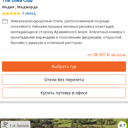
The Diwa Club
Индия , Маджорда
5 звёзд
Уникальный курортный отель, расположенный посреди
спокойного пейзажа пышных зеленых рисовых плантаций,
ниспадающих в сторону Аравийского моря. Элегатные номера с
прохладными верандами и спокойными двориками, открытый
бассейн с джакузи и отличный ресторан.
от 58 997
₽ за ночь
Выбрать тур
Отели без перелета
Купить путевку в офисе
1-я линия
9.7