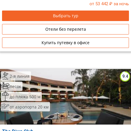
от 53 442
₽ за ночь
Выбрать тур
Отели без перелета
Купить путевку в офисе
2-я линия
9.4
песок
до пляжа 500 м
от аэропорта 20 км