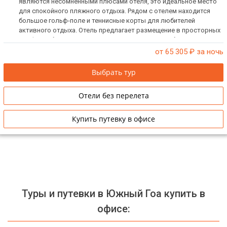
являются несомненными плюсами отеля, это идеальное место
для спокойного пляжного отдыха. Рядом с отелем находится
большое гольф-поле и теннисные корты для любителей
активного отдыха. Отель предлагает размещение в просторных
комфортабельных номерах с современными удобствами и
великолепным видом на окружающую природу и море.
от 65 305
₽ за ночь
Выбрать тур
Отели без перелета
Купить путевку в офисе
Туры и путевки в Южный Гоа купить в
офисе: