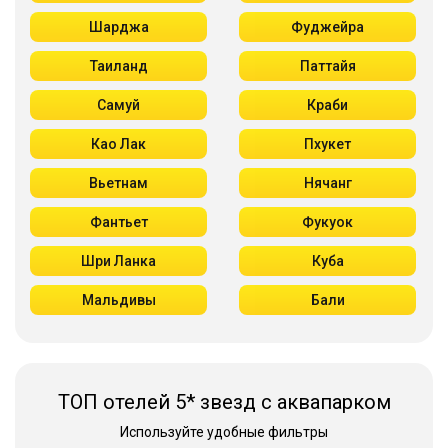
Шарджа
Фуджейра
Таиланд
Паттайя
Самуй
Краби
Као Лак
Пхукет
Вьетнам
Нячанг
Фантьет
Фукуок
Шри Ланка
Куба
Мальдивы
Бали
ТОП отелей 5* звезд с аквапарком
Используйте удобные фильтры