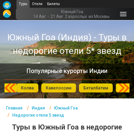
Туры
Отели
Билеты
Главная
Южный Гоа
14 Авг
-
21 Авг
2 взрослых
из Москвы
Индия- Курорты
Южный Гоа (Индия) - Туры в
Офис г. Москва
недорогие отели 5* звезд
Помощь
Подборки отелей
Популярные курорты Индии
Турция
Таиланд
онда
Колва
Кавелоссим
Беталбатим
Бенау
ОАЭ
Главная
Индия
Южный Гоа
Египет
Недорогие отели 5 звезд
Куба
Туры в Южный Гоа в недорогие
Шри Ланка