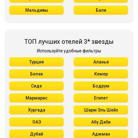
Мальдивы
Бали
ТОП лучших отелей 3* звезды
Используйте удобные фильтры
Турция
Аланья
Белек
Кемер
Сиде
Бодрум
Мармарис
Египет
Хургада
Шарм Эль Шейх
ОАЭ
Абу Даби
Дубай
Аджман