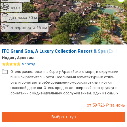
песок
до пляжа 50 м
от аэропорта 15 км
ITC Grand Goa, A Luxury Collection Resort & Spa (Ex. Par
Индия , Ароссим
5 звёзд
Отель расположен на берегу Аравийского моря, в окружении
пышной растительности. Необычный архитектурный стиль
отеля сочетает в себе средиземноморский стиль и нотки
гоанской деревни. Отель предлагает широкий спектр услуг в
сочетании с индивидуальным обслуживанием. Один из самых
роскошных и престижных отелей курорта. Великолепный
аюрведический центр с процедурами по омоложению.
от 59 726
₽ за ночь
Выбрать тур