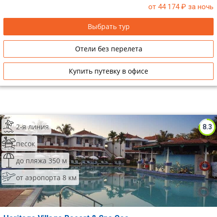
от 44 174
₽ за ночь
Выбрать тур
Отели без перелета
Купить путевку в офисе
2-я линия
8.3
песок
до пляжа 350 м
от аэропорта 8 км