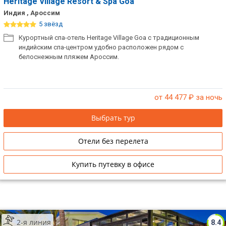
Heritage Village Resort & Spa Goa
Индия , Ароссим
5 звёзд
Курортный спа-отель Heritage Village Goa с традиционным
индийским спа-центром удобно расположен рядом с
белоснежным пляжем Ароссим.
от 44 477
₽ за ночь
Выбрать тур
Отели без перелета
Купить путевку в офисе
2-я линия
8.4