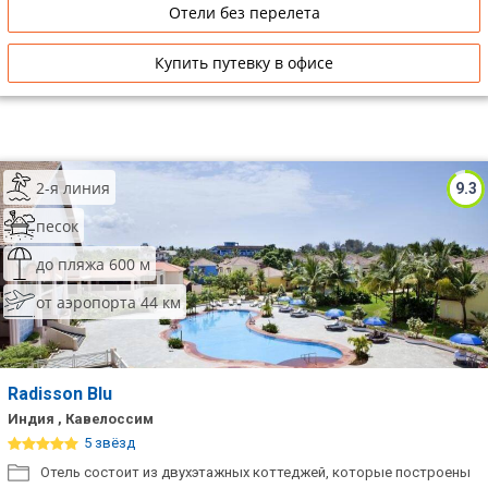
Отели без перелета
Купить путевку в офисе
2-я линия
9.3
песок
до пляжа 600 м
от аэропорта 44 км
Radisson Blu
Индия , Кавелоссим
5 звёзд
Отель состоит из двухэтажных коттеджей, которые построены