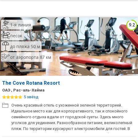
1-я линия
9.2
песок
до пляжа 50 м
от аэропорта 87 км
The Cove Rotana Resort
ОАЭ , Рас-аль-Хайма
5 звёзд
Очень красивый отель с ухоженной зеленой территорией.
Идеальное место как для корпоративного, так и спокойного
семейного отдыха вдали от городской суеты. Здесь много
уголков для уединения. Разнообразное питание, великолепный
пляж. По территории курсируют электромобили для гостей. В
отеле есть русскоязычный персонал. При заезде берется