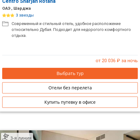
Centro Sharjah Rotana
VIP отели 5 звезд
ОАЭ , Шарджа
ТОП 10 лучших отелей 5*
3 звезды
Современный и стильный отель, удобное расположение
относительно Дубая. Подходит для недорогого комфортного
ТОП 10 недорогих отелей
отдыха.
5*
Лучшие отели 4* звезды
от 20 036
₽ за ночь
Недорогие отели 4*
звезды
Выбрать тур
Лучшие отели 3* звезды
Отели без перелета
Недорогие отели 3*
Купить путевку в офисе
звезды
Сетевые отели Турции
Сетевые отели Египта
3-я линия