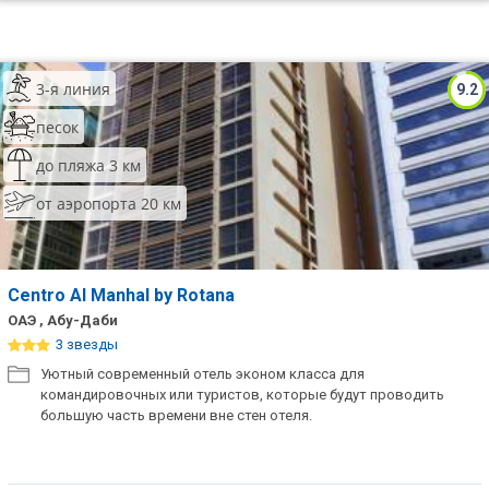
3-я линия
9.2
песок
до пляжа 3 км
от аэропорта 20 км
Centro Al Manhal by Rotana
ОАЭ , Абу-Даби
3 звезды
Уютный современный отель эконом класса для
командировочных или туристов, которые будут проводить
большую часть времени вне стен отеля.