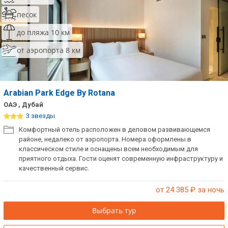
Сетевые отели ОАЭ
песок
Сетевые отели Таиланда
до пляжа 10 км
от аэропорта 8 км
Сетевые отели Шри Ланки
Сетевые отели Вьетнама
Arabian Park Edge By Rotana
ОАЭ , Дубай
Сетевые отели Мальдив
3 звезды
Комфортный отель расположен в деловом развивающемся
Сетевые отели Бали
районе, недалеко от аэропорта. Номера оформлены в
классическом стиле и оснащены всем необходимым для
Сетевые отели Сейшел
приятного отдыха. Гости оценят современную инфраструктуру и
качественный сервис.
Сетевые отели Маврикия
от 24 385
₽ за ночь
Выбрать тур