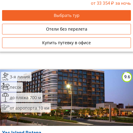
от 33 354
₽ за ночь
Выбрать тур
Отели без перелета
Купить путевку в офисе
3-я линия
9.6
песок
до пляжа 700 м
от аэропорта 10 км
Yas Island Rotana