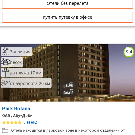
Отели без перелета
Купить путевку в офисе
3-я линия
9.4
песок
до пляжа 17 км
от аэропорта 20 км
Park Rotana
ОАЭ , Абу-Даби
5 звёзд
Отель находится в парковой зоне в некотором отдалении от