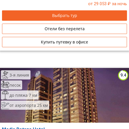
от 29 053
₽ за ночь
Выбрать тур
Отели без перелета
Купить путевку в офисе
3-я линия
9.4
песок
до пляжа 7 км
от аэропорта 25 км