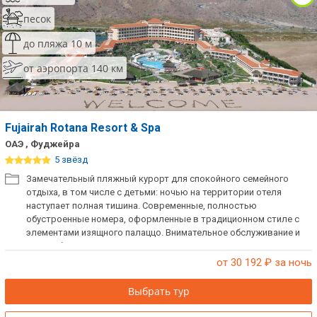
песок
до пляжа 10 м
от аэропорта 140 км
Fujairah Rotana Resort & Spa
ОАЭ , Фуджейра
5 звёзд
Замечательный пляжный курорт для спокойного семейного
отдыха, в том числе с детьми: ночью на территории отеля
наступает полная тишина. Современные, полностью
обустроенные номера, оформленные в традиционном стиле с
элементами изящного палаццо. Внимательное обслуживание и
разнообразное питание. Большая зеленая территория.
Основное времяпровождение – пляж и SPA. Предлагается
от 30 192
₽ за ночь
большой выбор спортивных развлечений и водных видов
спорта. Есть русскоговорящий персонал. При заселении берется
Выбрать тур
депозит.