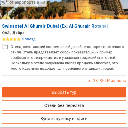
от аэропорта 8 км
Swissotel Al Ghurair Dubai (Ex. Al Ghurair Rotana)
ОАЭ , Дейра
5 звёзд
Отель, сочетающий современный дизайн и колорит восточного
стиля. Отель представляет собой показательный пример
арабского гостеприимства и уважения традиций его гостей.
Поскольку в отеле запрещена любая продажа алкоголя, это
место идеально подойдет для семейного отдыха и людей,
посещающих страну исключительно в деловых целях, и,
соответственно желающих провести время после рабочего дня
от 28 730
₽ за ночь
в тишине и покое. Отель соединен с торговым центром Al Ghurair
Mall.
Выбрать тур
Отели без перелета
Купить путевку в офисе