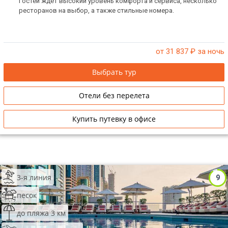
Гостей ждет высокий уровень комфорта и сервиса, несколько
ресторанов на выбор, а также стильные номера.
от 31 837
₽ за ночь
Выбрать тур
Отели без перелета
Купить путевку в офисе
3-я линия
9
песок
до пляжа 3 км