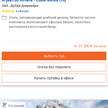
Arjaan By Rotana - Dubai Media City
ОАЭ , Дубай Джумейра
4 звезды
Отель, напоминающий арабский дворец. Является частью
комплекса, включающего офисную башню, несколько
ресторанов и восточный базар.
от 31 550
₽ за ночь
Выбрать тур
Отели без перелета
Купить путевку в офисе
3-я линия