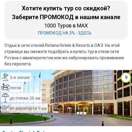
Шри Ланка
Хотите купить тур со скидкой?
Заберите ПРОМОКОД в нашем канале
Бали
1000 Туров в MAX
Вьетнам
|
ПРОМОКОД НА 3% - ЗДЕСЬ
Хайнань
Отдых в сети отелей Rotana Hotels & Resorts в ОАЭ. На этой
странице вы сможете подобрать и купить тур в отели сети
Северный Гоа
Ротана с авиаперелетом или же забронировать проживание
без перелета.
Южный Гоа
Занзибар
3-я линия
9
песок
Абхазия
до пляжа 20 км
Большой Сочи
от аэропорта 1 км
Кав Мин Воды
Экскурсионные туры