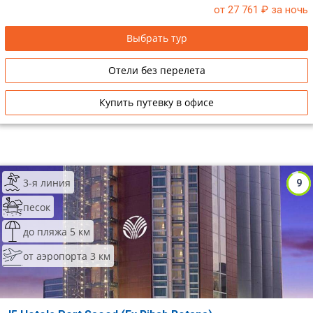
от 27 761
₽ за ночь
Выбрать тур
Отели без перелета
Купить путевку в офисе
3-я линия
9
песок
до пляжа 5 км
от аэропорта 3 км