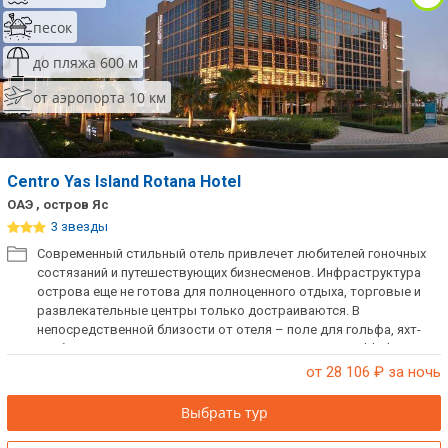
песок
до пляжа 600 м
от аэропорта 10 км
Centro Yas Island Rotana Hotel
ОАЭ , остров Яс
3 звезды
Современный стильный отель привлечет любителей гоночных
состязаний и путешествующих бизнесменов. Инфраструктура
острова еще не готова для полноценного отдыха, торговые и
развлекательные центры только достраиваются. В
непосредственной близости от отеля – поле для гольфа, яхт-
клуб, гоночная трасса и парк развлечений Ferrari World Abu
Dhabi. При заселении берется депозит.
от 28 106
₽ за ночь
Выбрать тур