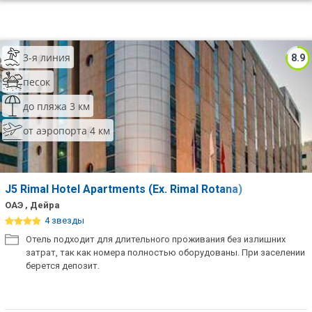
3-я линия
8.9
песок
до пляжа 3 км
от аэропорта 4 км
J5 Rimal Hotel Apartments (Ex. Rimal Rotana)
ОАЭ , Дейра
4 звезды
Отель подходит для длительного проживания без излишних
затрат, так как номера полностью оборудованы. При заселении
берется депозит.