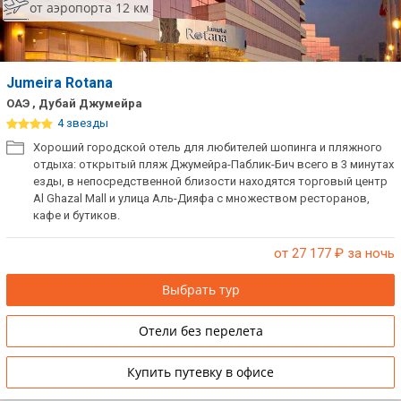
от аэропорта 12 км
Jumeira Rotana
ОАЭ , Дубай Джумейра
4 звезды
Хороший городской отель для любителей шопинга и пляжного
отдыха: открытый пляж Джумейра-Паблик-Бич всего в 3 минутах
езды, в непосредственной близости находятся торговый центр
Al Ghazal Mall и улица Аль-Дияфа с множеством ресторанов,
кафе и бутиков.
от 27 177
₽ за ночь
Выбрать тур
Отели без перелета
Купить путевку в офисе