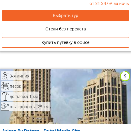
депозит.
от 31 347
₽ за ночь
Выбрать тур
Отели без перелета
Купить путевку в офисе
3-я линия
9
песок
до пляжа 1 км
от аэропорта 25 км