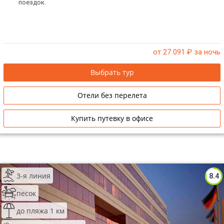
поездок.
от 27 091
₽ за ночь
Выбрать тур
Отели без перелета
Купить путевку в офисе
3-я линия
8.4
песок
до пляжа 1 км