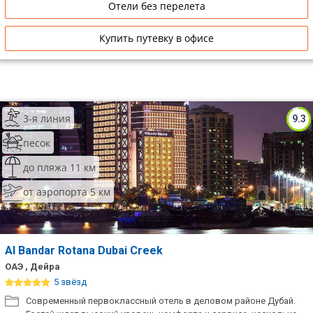
Отели без перелета
Купить путевку в офисе
3-я линия
9.3
песок
до пляжа 11 км
от аэропорта 5 км
Al Bandar Rotana Dubai Creek
ОАЭ , Дейра
5 звёзд
Современный первоклассный отель в деловом районе Дубай.