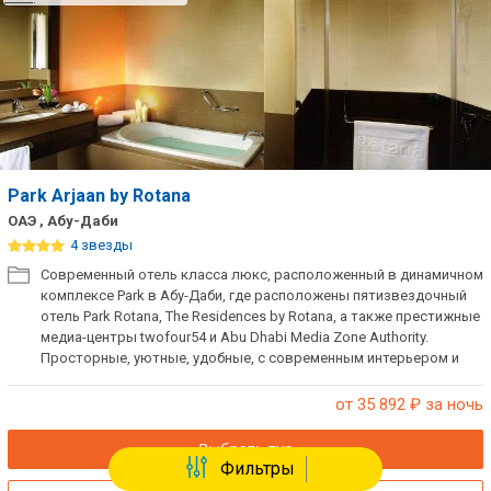
Park Arjaan by Rotana
ОАЭ , Абу-Даби
4 звезды
Современный отель класса люкс, расположенный в динамичном
комплексе Park в Абу-Даби, где расположены пятизвездочный
отель Park Rotana, The Residences by Rotana, а также престижные
медиа-центры twofour54 и Abu Dhabi Media Zone Authority.
Просторные, уютные, удобные, с современным интерьером и
дизайном номера идеально подходят для краткосрочного или
длительного пребывания в Абу-Даби.
от 35 892
₽ за ночь
Выбрать тур
Фильтры