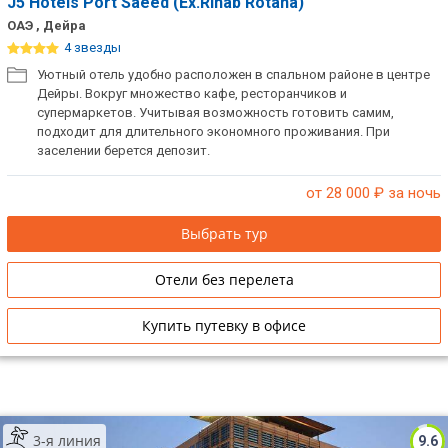
J5 Hotels Port Saeed (Ex.Rihab Rotana)
ОАЭ , Дейра
4 звезды
Уютный отель удобно расположен в спальном районе в центре
Дейры. Вокруг множество кафе, ресторанчиков и
супермаркетов. Учитывая возможность готовить самим,
подходит для длительного экономного проживания. При
заселении берется депозит.
от 28 000
₽ за ночь
Выбрать тур
Отели без перелета
Купить путевку в офисе
3-я линия
9.6