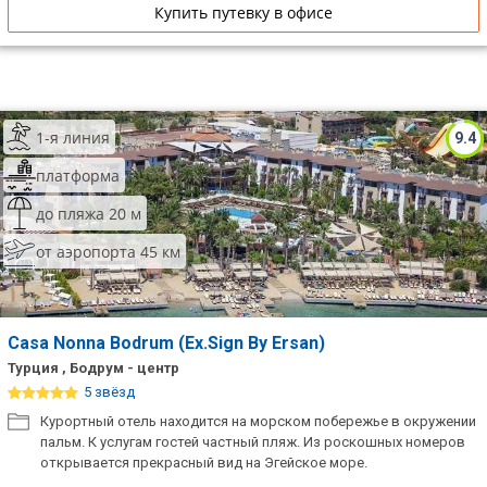
Купить путевку в офисе
1-я линия
9.4
платформа
до пляжа 20 м
от аэропорта 45 км
Casa Nonna Bodrum (Ex.Sign By Ersan)
Турция , Бодрум - центр
5 звёзд
Курортный отель находится на морском побережье в окружении
пальм. К услугам гостей частный пляж. Из роскошных номеров
открывается прекрасный вид на Эгейское море.