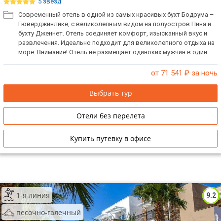
5 звёзд
Современный отель в одной из самых красивых бухт Бодрума –
Гюверджинлике, с великолепным видом на полуостров Пина и
бухту Дженнет. Отель соединяет комфорт, изысканный вкус и
развлечения. Идеально подходит для великолепного отдыха на
море. Внимание! Отель не размещает одиноких мужчин в один
номер.
от 71 541
₽ за ночь
Выбрать тур
Отели без перелета
Купить путевку в офисе
1-я линия
9.2
песочно-галечный