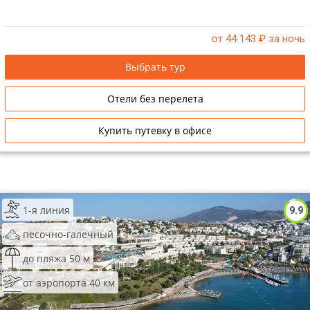
от 44 143
₽ за ночь
Выбрать тур
Отели без перелета
Купить путевку в офисе
1-я линия
9.9
песочно-галечный
до пляжа 50 м
от аэропорта 40 км