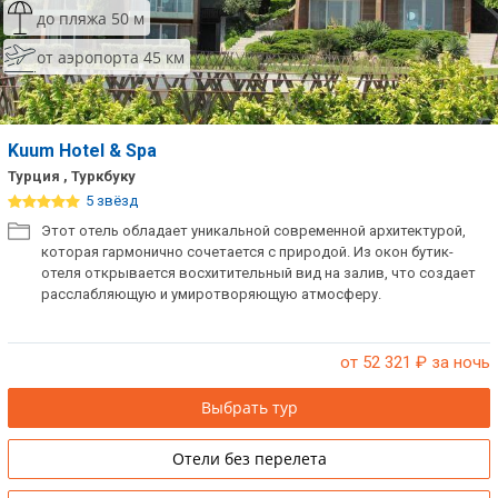
до пляжа 50 м
от аэропорта 45 км
Kuum Hotel & Spa
Турция , Туркбуку
5 звёзд
Этот отель обладает уникальной современной архитектурой,
которая гармонично сочетается с природой. Из окон бутик-
отеля открывается восхитительный вид на залив, что создает
расслабляющую и умиротворяющую атмосферу.
от 52 321
₽ за ночь
Выбрать тур
Отели без перелета