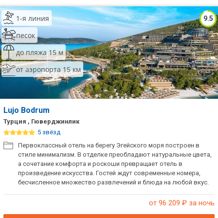
1-я линия
9.5
песок
до пляжа 15 м
от аэропорта 15 км
Lujo Bodrum
Турция , Гюверджинлик
5 звёзд
Первоклассный отель на берегу Эгейского моря построен в
стиле минимализм. В отделке преобладают натуральные цвета,
а сочетание комфорта и роскоши превращает отель в
произведение искусства. Гостей ждут современные номера,
бесчисленное множество развлечений и блюда на любой вкус.
Отель не размещает одиноких мужчин.
от 96 209
₽ за ночь