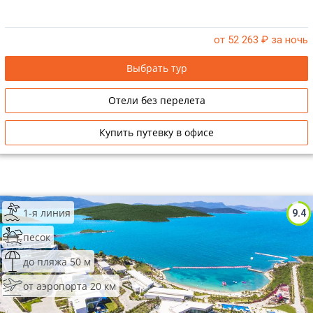
от 52 263
₽ за ночь
Выбрать тур
Отели без перелета
Купить путевку в офисе
1-я линия
9.4
песок
до пляжа 50 м
от аэропорта 20 км