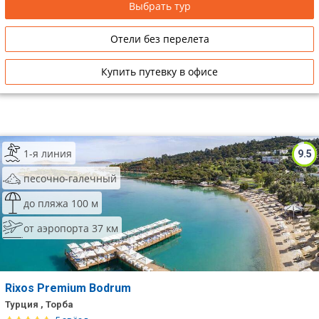
Выбрать тур
Отели без перелета
Купить путевку в офисе
1-я линия
9.5
песочно-галечный
до пляжа 100 м
от аэропорта 37 км
Rixos Premium Bodrum
Турция , Торба