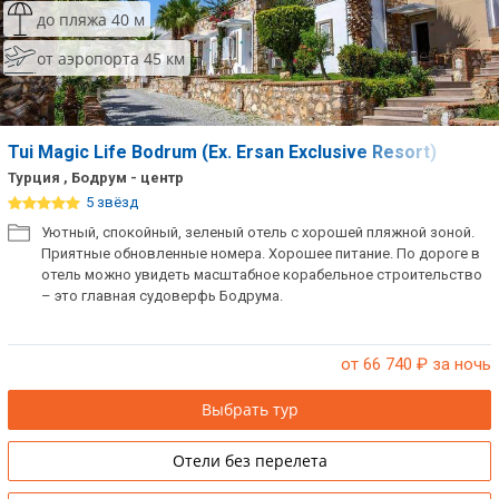
до пляжа 40 м
от аэропорта 45 км
Tui Magic Life Bodrum (Ex. Ersan Exclusive Resort)
Турция , Бодрум - центр
5 звёзд
Уютный, спокойный, зеленый отель с хорошей пляжной зоной.
Приятные обновленные номера. Хорошее питание. По дороге в
отель можно увидеть масштабное корабельное строительство
– это главная судоверфь Бодрума.
от 66 740
₽ за ночь
Выбрать тур
Отели без перелета