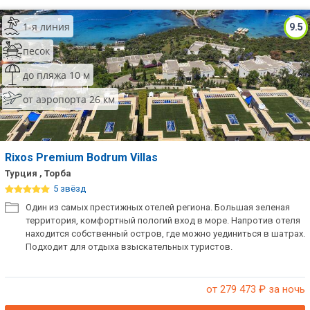
ТОП 10 лучших отелей 5*
1-я линия
9.5
песок
ТОП 10 недорогих отелей
до пляжа 10 м
5*
от аэропорта 26 км
Лучшие отели 4* звезды
Недорогие отели 4*
звезды
Rixos Premium Bodrum Villas
Лучшие отели 3* звезды
Турция , Торба
5 звёзд
Недорогие отели 3*
Один из самых престижных отелей региона. Большая зеленая
звезды
территория, комфортный пологий вход в море. Напротив отеля
находится собственный остров, где можно уединиться в шатрах.
Сетевые отели Турции
Подходит для отдыха взыскательных туристов.
Сетевые отели Египта
от 279 473
₽ за ночь
Сетевые отели ОАЭ