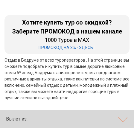
Бали
Хотите купить тур со скидкой?
Вьетнам
Заберите ПРОМОКОД в нашем канале
Хайнань
1000 Туров в MAX
Северный Гоа
|
ПРОМОКОД НА 3% - ЗДЕСЬ
Южный Гоа
Отдых в Бодруме от всех туроператоров . На этой странице вы
сможете подобрать и купить тур в самые дорогие люксовые
Занзибар
отели 5* звезд Бодрума с авиаперелетом, мы предлагаем
различные варианты отдыха, такие как путевки по системе все
Абхазия
включено, семейный отдых с детьми, молодежный и пляжный
отдых, также вы можете найти недорогие горящие туры в
Большой Сочи
лучшие отели по выгодной цене.
Кав Мин Воды
Вылет из:
Экскурсионные туры
VIP отели 5 звезд