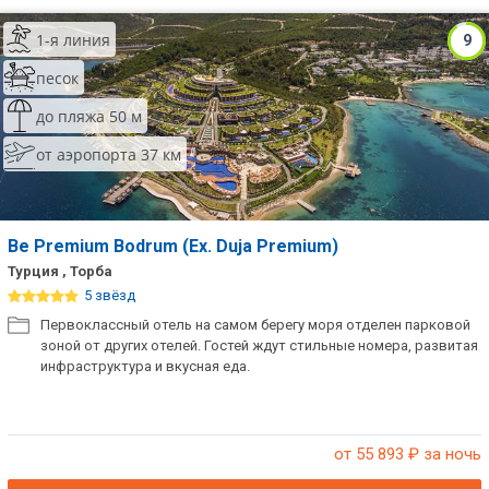
1-я линия
9
песок
до пляжа 50 м
от аэропорта 37 км
Be Premium Bodrum (Ex. Duja Premium)
Турция , Торба
5 звёзд
Первоклассный отель на самом берегу моря отделен парковой
зоной от других отелей. Гостей ждут стильные номера, развитая
инфраструктура и вкусная еда.
от 55 893
₽ за ночь