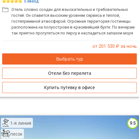
5 звёзд
Отель словно создан для взыскательных и требовательных
гостей. Он славится высоким уровнем сервиса и теплой,
гостеприимной атмосферой. Огромная территория гостиницы
расположена на полуострове в красивейшей бухте. По вечерам
так приятно прогуляться по пирсу и насладиться запахом моря
на сон грядущий. Восхитительный пляж, уютные номера, вкусная
еда многочисленных ресторанов, отличная музыка на дискотеке
от 201 530
₽ за ночь
обеспечат хорошее настроение на весь период отдыха.
Выбрать тур
Отели без перелета
Купить путевку в офисе
1-я линия
9.5
песок