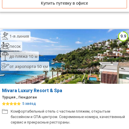
Купить путевку в офисе
1-я линия
9.9
песок
до пляжа 10 м
от аэропорта 50 км
Mivara Luxury Resort & Spa
Турция , Гюндоган
5 звёзд
Комфортабельный отель с частным пляжем, открытым
бассейном и СПА-центром. Современные номера, качественный
сервис и прекрасные рестораны.