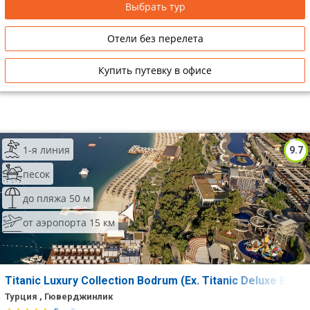
Выбрать тур
Отели без перелета
Купить путевку в офисе
1-я линия
9.7
песок
до пляжа 50 м
от аэропорта 15 км
Titanic Luxury Collection Bodrum (Ex. Titanic Deluxe Bod
Турция , Гюверджинлик