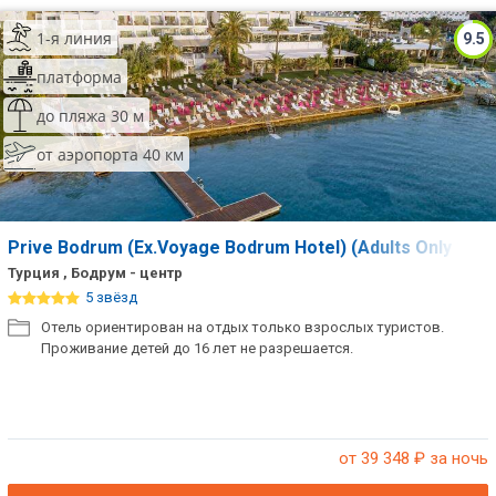
1-я линия
9.5
платформа
до пляжа 30 м
от аэропорта 40 км
Prive Bodrum (Ex.Voyage Bodrum Hotel) (Adults Only 16+
Турция , Бодрум - центр
5 звёзд
Отель ориентирован на отдых только взрослых туристов.
Проживание детей до 16 лет не разрешается.
от 39 348
₽ за ночь