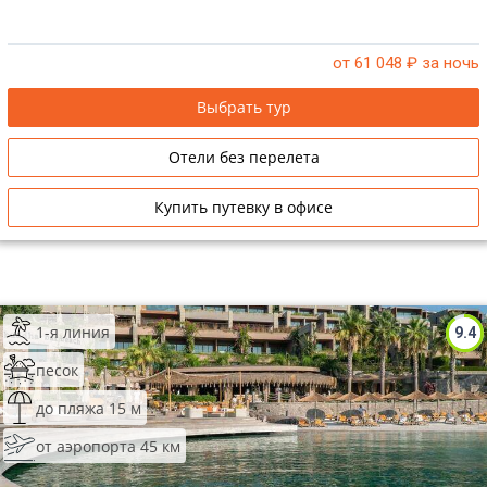
от 61 048
₽ за ночь
Выбрать тур
Отели без перелета
Купить путевку в офисе
1-я линия
9.4
песок
до пляжа 15 м
от аэропорта 45 км