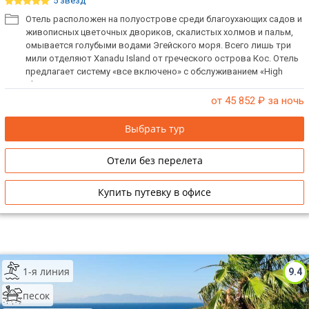
5 звёзд
Отель расположен на полуострове среди благоухающих садов и
живописных цветочных двориков, скалистых холмов и пальм,
омывается голубыми водами Эгейского моря. Всего лишь три
мили отделяют Xanadu Island от греческого острова Кос. Отель
предлагает систему «все включено» с обслуживанием «High
Class». Отель не размещает одиноких мужчин.
от 45 852
₽ за ночь
Выбрать тур
Отели без перелета
Купить путевку в офисе
1-я линия
9.4
песок