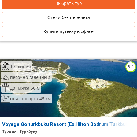
Выбрать тур
Сетевые отели Таиланда
Отели без перелета
Сетевые отели Шри Ланки
Купить путевку в офисе
Сетевые отели Вьетнама
Сетевые отели Мальдив
1-я линия
9.1
Сетевые отели Бали
песочно-галечный
Сетевые отели Сейшел
до пляжа 50 м
от аэропорта 45 км
Сетевые отели Маврикия
Voyage Golturkbuku Resort (Ex.Hilton Bodrum Turkbuku)
Турция , Туркбуку