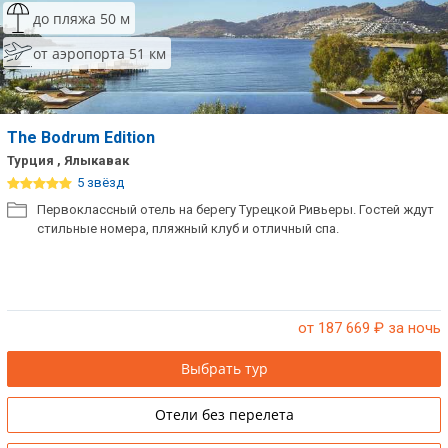
до пляжа 50 м
от аэропорта 51 км
The Bodrum Edition
Турция , Ялыкавак
5 звёзд
Первоклассный отель на берегу Турецкой Ривьеры. Гостей ждут
стильные номера, пляжный клуб и отличный спа.
от 187 669
₽ за ночь
Выбрать тур
Отели без перелета