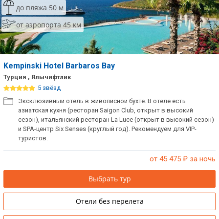
до пляжа 50 м
от аэропорта 45 км
Kempinski Hotel Barbaros Bay
Турция , Ялычифтлик
5 звёзд
Эксклюзивный отель в живописной бухте. В отеле есть
азиатская кухня (ресторан Saigon Club, открыт в высокий
сезон), итальянский ресторан La Luce (открыт в высокий сезон)
и SPA-центр Six Senses (круглый год). Рекомендуем для VIP-
туристов.
от 45 475
₽ за ночь
Выбрать тур
Отели без перелета