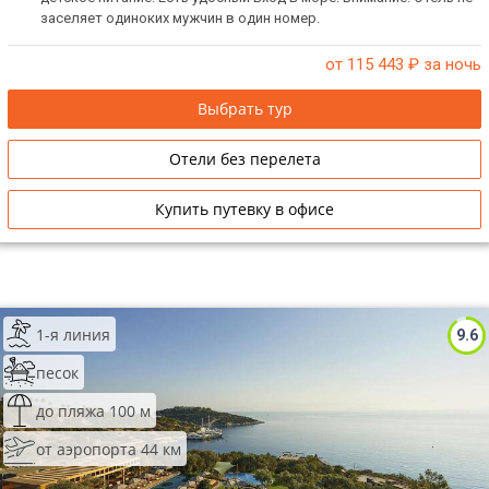
заселяет одиноких мужчин в один номер.
от 115 443
₽ за ночь
Выбрать тур
Отели без перелета
Купить путевку в офисе
1-я линия
9.6
песок
до пляжа 100 м
от аэропорта 44 км