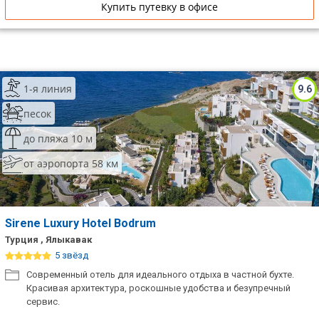
Купить путевку в офисе
1-я линия
9.6
песок
до пляжа 10 м
от аэропорта 58 км
Sirene Luxury Hotel Bodrum
Турция , Ялыкавак
5 звёзд
Современный отель для идеального отдыха в частной бухте.
Красивая архитектура, роскошные удобства и безупречный
сервис.