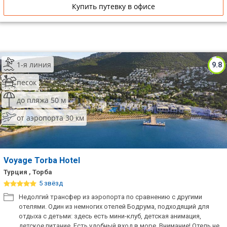
Купить путевку в офисе
1-я линия
9.8
песок
до пляжа 50 м
от аэропорта 30 км
Voyage Torba Hotel
Турция , Торба
5 звёзд
Недолгий трансфер из аэропорта по сравнению с другими
отелями. Один из немногих отелей Бодрума, подходящий для
отдыха с детьми: здесь есть мини-клуб, детская анимация,
детское питание. Есть удобный вход в море. Внимание! Отель не