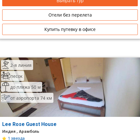
Выбрать тур
Отели без перелета
Купить путевку в офисе
2-я линия
песок
до пляжа 50 м
от аэропорта 74 км
Lee Rose Guest House
Индия , Арамболь
1 звезда