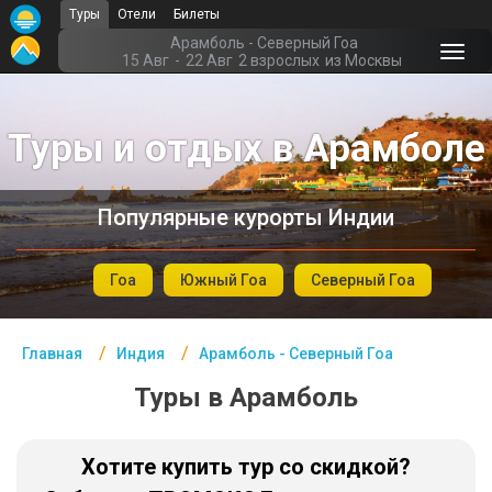
Туры
Отели
Билеты
Главная
Арамболь - Северный Гоа
15 Авг
-
22 Авг
2 взрослых
из Москвы
Индия- Курорты
Туры и отдых в Арамболе
Офис г. Москва
Помощь
Популярные курорты Индии
Подборки отелей
Турция
Гоа
Южный Гоа
Северный Гоа
Таиланд
Главная
Индия
Арамболь - Северный Гоа
ОАЭ
Туры в Арамболь
Египет
Куба
Хотите купить тур со скидкой?
Шри Ланка