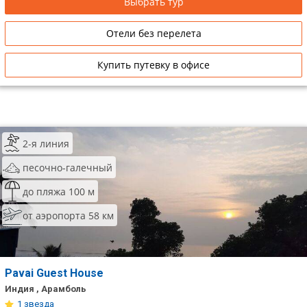
Выбрать тур
Отели без перелета
Купить путевку в офисе
2-я линия
песочно-галечный
до пляжа 100 м
от аэропорта 58 км
Pavai Guest House
Индия , Арамболь
1 звезда