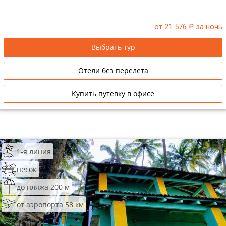
от 21 576
₽ за ночь
Выбрать тур
Отели без перелета
Купить путевку в офисе
1-я линия
песок
до пляжа 200 м
от аэропорта 58 км