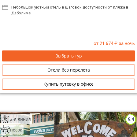
Небольшой уютный отель в шаговой доступности от пляжа в
Даболиме.
от 21 674
₽ за ночь
Выбрать тур
Отели без перелета
Купить путевку в офисе
2-я линия
9.4
песок