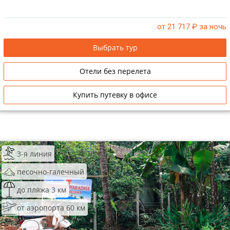
от 21 717
₽ за ночь
Выбрать тур
Отели без перелета
Купить путевку в офисе
3-я линия
песочно-галечный
до пляжа 3 км
от аэропорта 60 км