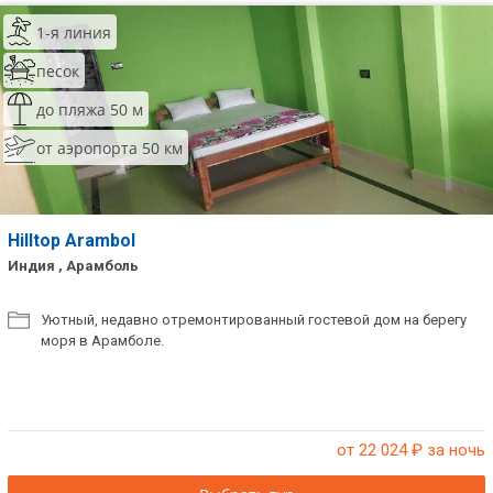
1-я линия
песок
до пляжа 50 м
от аэропорта 50 км
Hilltop Arambol
Индия , Арамболь
Уютный, недавно отремонтированный гостевой дом на берегу
моря в Арамболе.
от 22 024
₽ за ночь