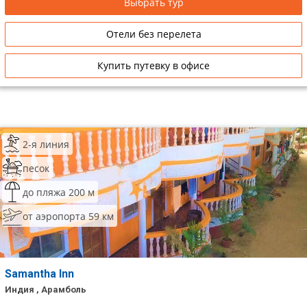
Выбрать тур
Отели без перелета
Купить путевку в офисе
2-я линия
песок
до пляжа 200 м
от аэропорта 59 км
Samantha Inn
Индия , Арамболь