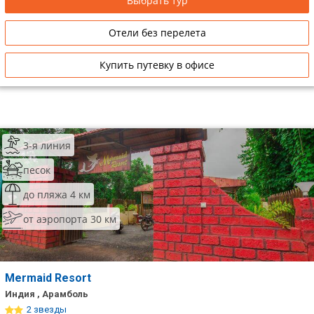
Выбрать тур
Отели без перелета
Купить путевку в офисе
3-я линия
песок
до пляжа 4 км
от аэропорта 30 км
Mermaid Resort
Индия , Арамболь
2 звезды