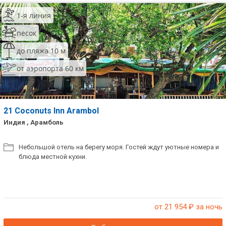
1-я линия
песок
до пляжа 10 м
от аэропорта 60 км
21 Coconuts Inn Arambol
Индия , Арамболь
Небольшой отель на берегу моря. Гостей ждут уютные номера и
блюда местной кухни.
от 21 954
₽ за ночь