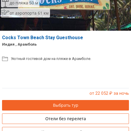
до пляжа 50 м
от аэропорта 61 км
Cocks Town Beach Stay Guesthouse
Индия , Арамболь
Уютный гостевой дом на пляже в Арамболе.
от 22 052
₽ за ночь
Выбрать тур
Отели без перелета