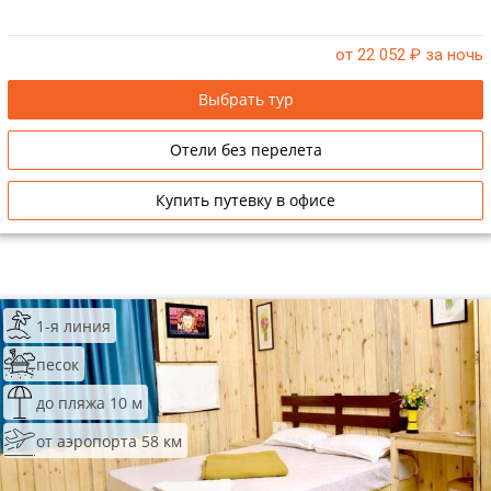
от 22 052
₽ за ночь
Выбрать тур
Отели без перелета
Купить путевку в офисе
1-я линия
песок
до пляжа 10 м
от аэропорта 58 км