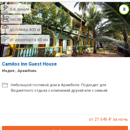
3-я линия
8
песок
до пляжа 400 м
от аэропорта 60 км
Camilos Inn Guest House
Индия , Арамболь
Небольшой гостевой дом в Арамболе. Подходит для
бюджетного отдыха с компанией друзей или с семьей.
от 21 646
₽ за ночь