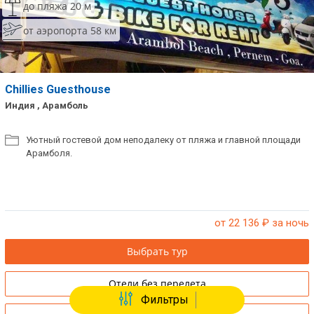
до пляжа 20 м
от аэропорта 58 км
Chillies Guesthouse
Индия , Арамболь
Уютный гостевой дом неподалеку от пляжа и главной площади
Арамболя.
от 22 136
₽ за ночь
Выбрать тур
Отели без перелета
Фильтры