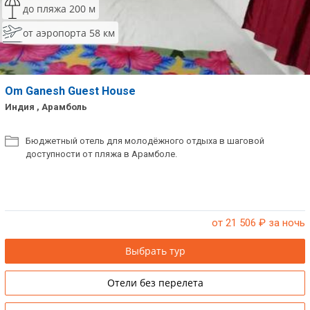
до пляжа 200 м
Сетевые отели Таиланда
от аэропорта 58 км
Сетевые отели Шри Ланки
Om Ganesh Guest House
Сетевые отели Вьетнама
Индия , Арамболь
Сетевые отели Мальдив
Бюджетный отель для молодёжного отдыха в шаговой
доступности от пляжа в Арамболе.
Сетевые отели Бали
Сетевые отели Сейшел
Сетевые отели Маврикия
от 21 506
₽ за ночь
Выбрать тур
Отели без перелета