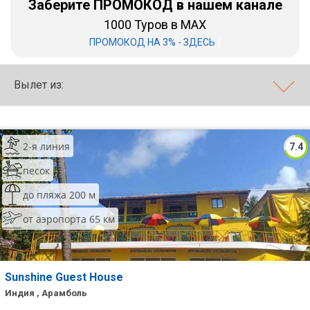
Заберите ПРОМОКОД в нашем канале
1000 Туров в MAX
Бали
|
ПРОМОКОД НА 3% - ЗДЕСЬ
Вьетнам
Хайнань
Вылет из:
Северный Гоа
Южный Гоа
2-я линия
7.4
Занзибар
песок
Абхазия
до пляжа 200 м
от аэропорта 65 км
Большой Сочи
Кав Мин Воды
Экскурсионные туры
Sunshine Guest House
Индия , Арамболь
VIP отели 5 звезд