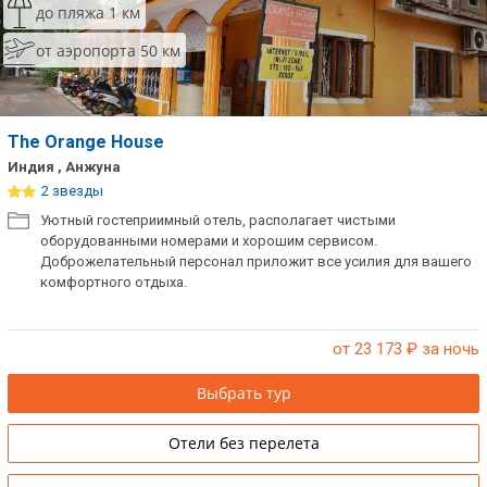
до пляжа 1 км
от аэропорта 50 км
The Orange House
Индия , Анжуна
2 звезды
Уютный гостеприимный отель, располагает чистыми
оборудованными номерами и хорошим сервисом.
Доброжелательный персонал приложит все усилия для вашего
комфортного отдыха.
от 23 173
₽ за ночь
Выбрать тур
Отели без перелета