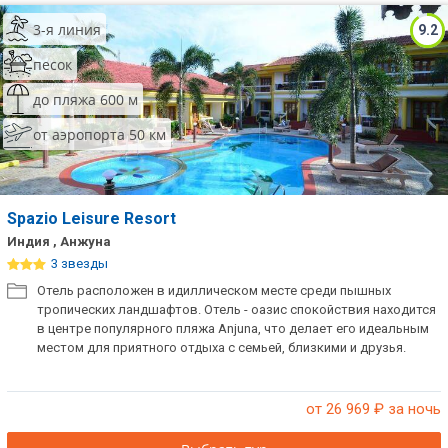
3-я линия
9.2
песок
до пляжа 600 м
от аэропорта 50 км
Spazio Leisure Resort
Индия , Анжуна
3 звезды
Отель расположен в идиллическом месте среди пышных
тропических ландшафтов. Отель - оазис спокойствия находится
в центре популярного пляжа Anjuna, что делает его идеальным
местом для приятного отдыха с семьей, близкими и друзья.
от 26 969
₽ за ночь