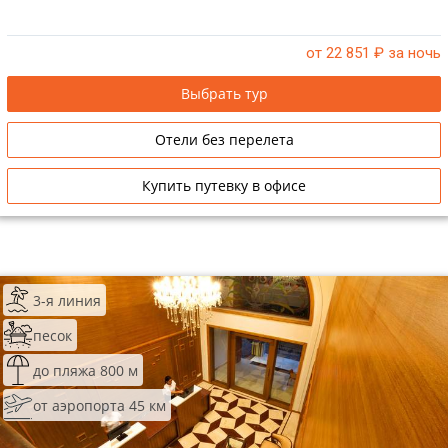
от 22 851
₽ за ночь
Выбрать тур
Отели без перелета
Купить путевку в офисе
3-я линия
песок
до пляжа 800 м
от аэропорта 45 км