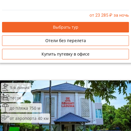
от 23 285
₽ за ночь
Выбрать тур
Отели без перелета
Купить путевку в офисе
3-я линия
песок
до пляжа 750 м
от аэропорта 40 км