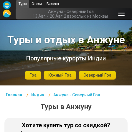
Туры
Отели
Билеты
Главная
Анжуна - Северный Гоа
13 Авг
-
20 Авг
2 взрослых
из Москвы
Индия- Курорты
Туры и отдых в Анжуне
Офис г. Москва
Помощь
Популярные курорты Индии
Подборки отелей
Турция
Гоа
Южный Гоа
Северный Гоа
Таиланд
Главная
Индия
Анжуна - Северный Гоа
ОАЭ
Туры в Анжуну
Египет
Куба
Хотите купить тур со скидкой?
Шри Ланка