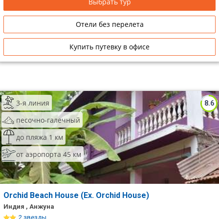
Выбрать тур
Отели без перелета
Купить путевку в офисе
3-я линия
8.6
песочно-галечный
до пляжа 1 км
от аэропорта 45 км
Orchid Beach House (Ex. Orchid House)
Индия , Анжуна
2 звезды