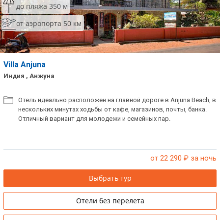
до пляжа 350 м
Сетевые отели Таиланда
от аэропорта 50 км
Сетевые отели Шри Ланки
Villa Anjuna
Сетевые отели Вьетнама
Индия , Анжуна
Сетевые отели Мальдив
Отель идеально расположен на главной дороге в Anjuna Beach, в
нескольких минутах ходьбы от кафе, магазинов, почты, банка.
Сетевые отели Бали
Отличный вариант для молодежи и семейных пар.
Сетевые отели Сейшел
Сетевые отели Маврикия
от 22 290
₽ за ночь
Выбрать тур
Отели без перелета