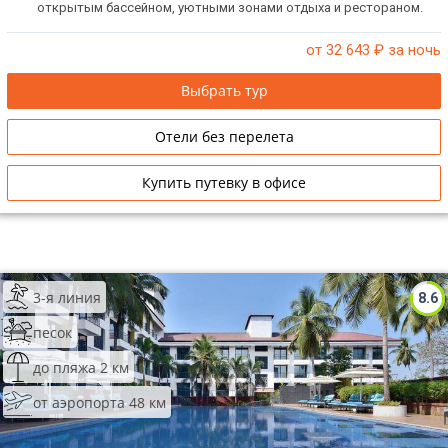
открытым бассейном, уютными зонами отдыха и рестораном.
от 32 643
₽ за ночь
Выбрать тур
Отели без перелета
Купить путевку в офисе
3-я линия
8.6
песок
до пляжа 2 км
от аэропорта 48 км