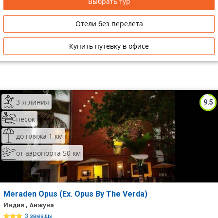
Выбрать тур
Отели без перелета
Купить путевку в офисе
3-я линия
9.5
песок
до пляжа 1 км
от аэропорта 50 км
Meraden Opus (Ex. Opus By The Verda)
Индия , Анжуна
3 звезды