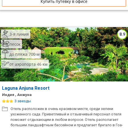
Купить путевку в офисе
3-я линия
8.9
песок
до пляжа 700 м
от аэропорта 46 км
Laguna Anjuna Resort
Индия , Анжуна
3 звезды
Отель расположен в очень красивом месте, среди зелени
ухоженного сада. Приветливый и отзывчивый персонал отеля
поможет отдыхающим в любом вопросе. Отель располагает
большим ландшафтным бассейном и предлагает бунгало в Гоа-