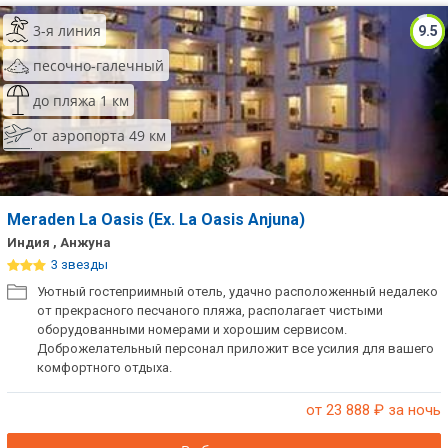
3-я линия
9.5
песочно-галечный
до пляжа 1 км
от аэропорта 49 км
Meraden La Oasis (Ex. La Oasis Anjuna)
Индия , Анжуна
3 звезды
Уютный гостеприимный отель, удачно расположенный недалеко
от прекрасного песчаного пляжа, располагает чистыми
оборудованными номерами и хорошим сервисом.
Доброжелательный персонал приложит все усилия для вашего
комфортного отдыха.
от 23 888
₽ за ночь