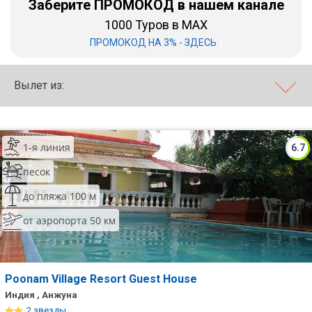
Заберите ПРОМОКОД в нашем канале
1000 Туров в MAX
Бали
|
ПРОМОКОД НА 3% - ЗДЕСЬ
Вьетнам
Хайнань
Вылет из:
Северный Гоа
Южный Гоа
1-я линия
6.7
Занзибар
песок
Абхазия
до пляжа 100 м
от аэропорта 50 км
Большой Сочи
Кав Мин Воды
Экскурсионные туры
Poonam Village Resort Guest House
Индия , Анжуна
VIP отели 5 звезд
2 звезды