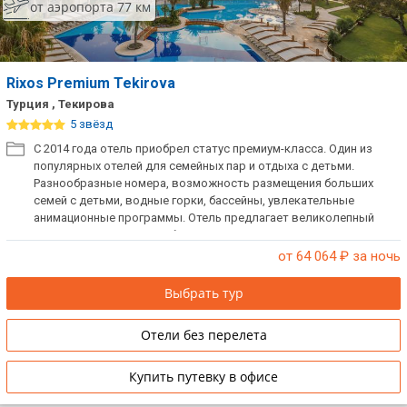
от аэропорта 77 км
Rixos Premium Tekirova
Турция , Текирова
5 звёзд
С 2014 года отель приобрел статус премиум-класса. Один из
популярных отелей для семейных пар и отдыха с детьми.
Разнообразные номера, возможность размещения больших
семей с детьми, водные горки, бассейны, увлекательные
анимационные программы. Отель предлагает великолепный
отдых, сочетающий в себе историю, культуру, качество и
роскошь.
от 64 064
₽ за ночь
Выбрать тур
Отели без перелета
Купить путевку в офисе