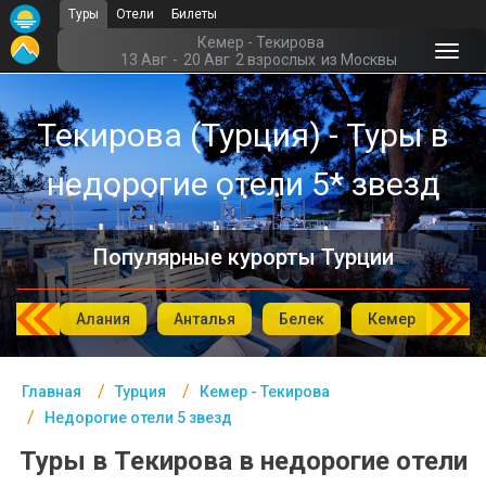
Туры
Отели
Билеты
Главная
Кемер - Текирова
13 Авг
-
20 Авг
2 взрослых
из Москвы
Турция- Курорты
Текирова (Турция) - Туры в
Офис г. Москва
недорогие отели 5* звезд
Помощь
Подборки отелей
Популярные курорты Турции
Турция
Таиланд
мбул
Алания
Анталья
Белек
Кемер
Си
ОАЭ
Главная
Турция
Кемер - Текирова
Египет
Недорогие отели 5 звезд
Куба
Туры в Текирова в недорогие отели
Шри Ланка