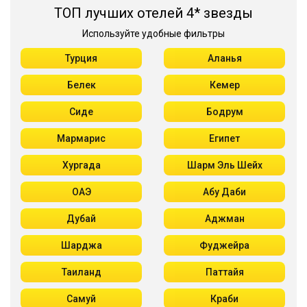
ТОП лучших отелей 4* звезды
Используйте удобные фильтры
Турция
Аланья
Белек
Кемер
Сиде
Бодрум
Мармарис
Египет
Хургада
Шарм Эль Шейх
ОАЭ
Абу Даби
Дубай
Аджман
Шарджа
Фуджейра
Таиланд
Паттайя
Самуй
Краби