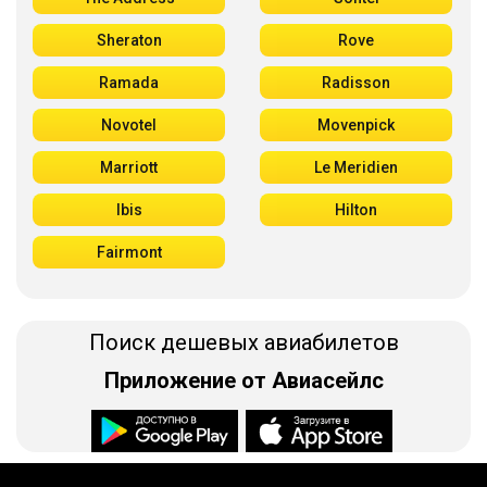
Sheraton
Rove
Ramada
Radisson
Novotel
Movenpick
Marriott
Le Meridien
Ibis
Hilton
Fairmont
Поиск дешевых авиабилетов
Приложение от Авиасейлс
Доступно в
Загрузите в