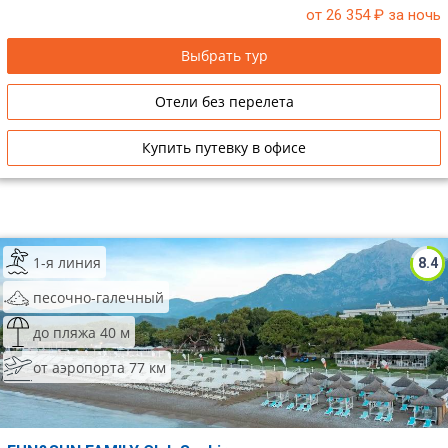
от 26 354
₽ за ночь
Сетевые отели Таиланда
Выбрать тур
Сетевые отели Шри Ланки
Отели без перелета
Сетевые отели Вьетнама
Купить путевку в офисе
Сетевые отели Мальдив
Сетевые отели Бали
1-я линия
8.4
Сетевые отели Сейшел
песочно-галечный
Сетевые отели Маврикия
до пляжа 40 м
от аэропорта 77 км