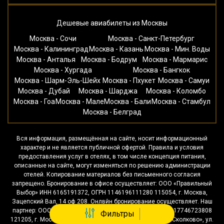
Дешевые авиабилеты из Москвы
Москва - Сочи
Москва - Санкт-Петербург
Москва - Калининград
Москва - Казань
Москва - Мин. Воды
Москва - Анталья
Москва - Бодрум
Москва - Мармарис
Москва - Хургада
Москва - Бангкок
Москва - Шарм-Эль-Шейх
Москва - Пхукет
Москва - Самуи
Москва - Дубай
Москва - Шарджа
Москва - Коломбо
Москва - Гоа
Москва - Мале
Москва - Бали
Москва - Стамбул
Москва - Белград
Вся информация, размещённая на сайте, носит информационный
характер и не является публичной офертой. Правила и условия
предоставления услуг в отелях, в том числе концепция питания,
описанные на сайте, могут изменяться по решению администрации
отелей. Копирование материалов без письменного согласия
запрещено. Бронирование в офисе осуществляет: ООО «Правильный
Выбор» ИНН 6165191372, ОГРН 1146196111280 115054, г. Москва,
Зацепский Вал, 14 оф 208. Онлвйн бронирование осуществляет. Наш
партнер: ООО «Левел Тревел» ИНН 7716697924 ОГРН 1117746723808
Фильтры
121205, г. Москва, территория Инновационного центра «Сколково», ул.