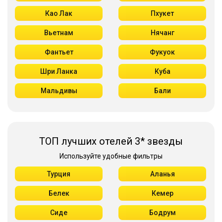
Као Лак
Пхукет
Вьетнам
Нячанг
Фантьет
Фукуок
Шри Ланка
Куба
Мальдивы
Бали
ТОП лучших отелей 3* звезды
Используйте удобные фильтры
Турция
Аланья
Белек
Кемер
Сиде
Бодрум