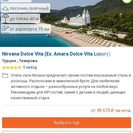
песочно-галечный
до пляжа 40 м
от аэропорта 75 км
Nirvana Dolce Vita (Ex. Amara Dolce Vita Luxury)
Турция , Текирова
5 звёзд
Отель сети Nirvana предлагает своим гостям изысканный стиль и
роскошь. Расположен в живописной бухте. Для любителей
активного отдыха – разнообразные услуги на любой вкус.
Рекомендуем для VIP-гостей, семей с детьми и людей, ценящих
качественный отдых.
от 49 673
₽ за ночь
Выбрать тур