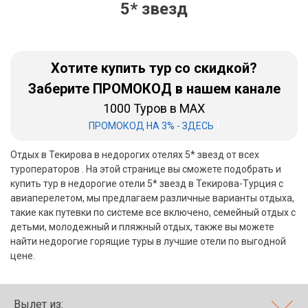
5* звезд
Бали
Вьетнам
Хотите купить тур со скидкой?
Хайнань
Заберите ПРОМОКОД в нашем канале
1000 Туров в MAX
Северный Гоа
|
ПРОМОКОД НА 3% - ЗДЕСЬ
Южный Гоа
Отдых в Текирова в недорогих отелях 5* звезд от всех
Занзибар
туроператоров . На этой странице вы сможете подобрать и
купить тур в недорогие отели 5* звезд в Текирова-Турция с
Абхазия
авиаперелетом, мы предлагаем различные варианты отдыха,
такие как путевки по системе все включено, семейный отдых с
Большой Сочи
детьми, молодежный и пляжный отдых, также вы можете
найти недорогие горящие туры в лучшие отели по выгодной
Кав Мин Воды
цене.
Экскурсионные туры
VIP отели 5 звезд
Вылет из: