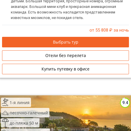
детьми. Большая территория, просторные номера, огромный
аквапарк. Большой мини клуб и прекрасная анимационная
команда. Есть возможность насладится представлением
известных мюзиклов, не покидая отель.
от 55 808
₽ за ночь
Выбрать тур
Отели без перелета
Купить путевку в офисе
1-я линия
9.4
песочно-галечный
до пляжа 50 м