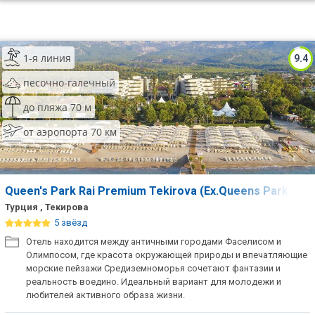
1-я линия
9.4
песочно-галечный
до пляжа 70 м
от аэропорта 70 км
Queen's Park Rai Premium Tekirova (Ex.Queens Park Teki
Турция , Текирова
5 звёзд
Отель находится между античными городами Фаселисом и
Олимпосом, где красота окружающей природы и впечатляющие
морские пейзажи Средиземноморья сочетают фантазии и
реальность воедино. Идеальный вариант для молодежи и
любителей активного образа жизни.