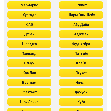
Мармарис
Египет
Хургада
Шарм Эль Шейх
ОАЭ
Абу Даби
Дубай
Аджман
Шарджа
Фуджейра
Таиланд
Паттайя
Самуй
Краби
Као Лак
Пхукет
Вьетнам
Нячанг
Фантьет
Фукуок
Шри Ланка
Куба