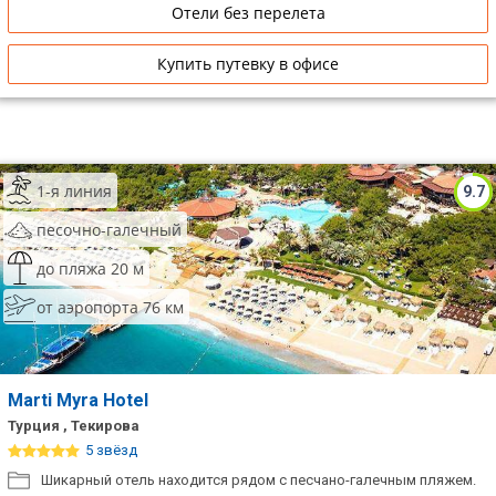
Отели без перелета
Купить путевку в офисе
1-я линия
9.7
песочно-галечный
до пляжа 20 м
от аэропорта 76 км
Marti Myra Hotel
Турция , Текирова
5 звёзд
Шикарный отель находится рядом с песчано-галечным пляжем.