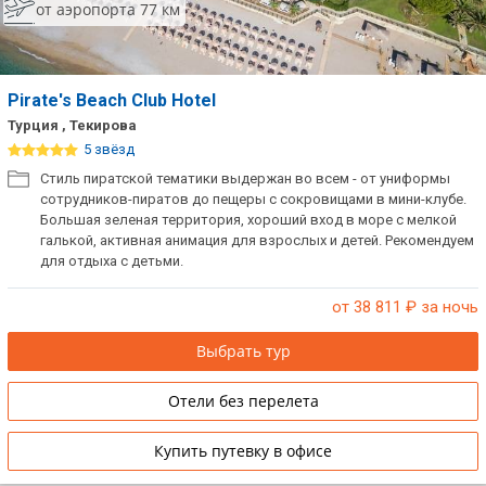
от аэропорта 77 км
Pirate's Beach Club Hotel
Турция , Текирова
5 звёзд
Стиль пиратской тематики выдержан во всем - от униформы
сотрудников-пиратов до пещеры с сокровищами в мини-клубе.
Большая зеленая территория, хороший вход в море с мелкой
галькой, активная анимация для взрослых и детей. Рекомендуем
для отдыха с детьми.
от 38 811
₽ за ночь
Выбрать тур
Отели без перелета
Купить путевку в офисе