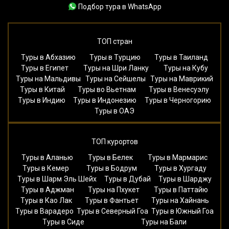
Подбор тура в WhatsApp
ТОП стран
Туры в Абхазию
Туры в Турцию
Туры в Таиланд
Туры в Египет
Туры на Шри Ланку
Туры на Кубу
Туры на Мальдивы
Туры на Сейшелы
Туры на Маврикий
Туры в Китай
Туры во Вьетнам
Туры в Венесуэлу
Туры в Индию
Туры в Индонезию
Туры в Черногорию
Туры в ОАЭ
ТОП курортов
Туры в Аланью
Туры в Белек
Туры в Мармарис
Туры в Кемер
Туры в Бодрум
Туры в Хургаду
Туры в Шарм Эль Шейх
Туры в Дубай
Туры в Шарджу
Туры в Аджман
Туры на Пхукет
Туры в Паттайю
Туры в Као Лак
Туры в Фантьет
Туры на Хайнань
Туры в Варадеро
Туры в Северный Гоа
Туры в Южный Гоа
Туры в Сиде
Туры на Бали