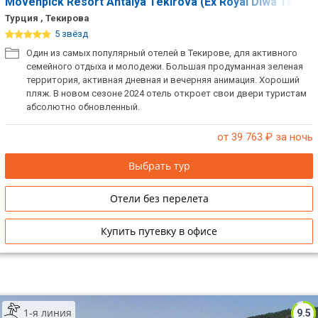
Movenpick Resort Antalya Tekirova (Ex Royal Diwa Tekiro
Турция , Текирова
5 звёзд
Один из самых популярный отелей в Текирове, для активного
семейного отдыха и молодежи. Большая продуманная зеленая
территория, активная дневная и вечерняя анимация. Хороший
пляж. В новом сезоне 2024 отель откроет свои двери туристам
абсолютно обновленный.
от 39 763
₽ за ночь
Выбрать тур
Отели без перелета
Купить путевку в офисе
1-я линия
9.5