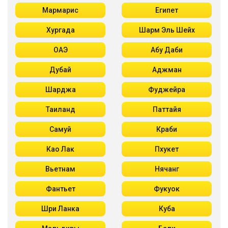
Мармарис
Египет
Хургада
Шарм Эль Шейх
ОАЭ
Абу Даби
Дубай
Аджман
Шарджа
Фуджейра
Таиланд
Паттайя
Самуй
Краби
Као Лак
Пхукет
Вьетнам
Нячанг
Фантьет
Фукуок
Шри Ланка
Куба