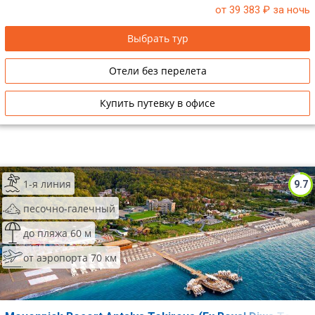
от 39 383
₽ за ночь
Выбрать тур
Отели без перелета
Купить путевку в офисе
1-я линия
9.7
песочно-галечный
до пляжа 60 м
от аэропорта 70 км