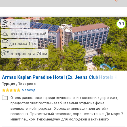
ТОП 10 лучших отелей 5*
2-я линия
9.1
ТОП 10 недорогих отелей
5*
песочно-галечный
Лучшие отели 4* звезды
до пляжа 1 км
от аэропорта 74 км
Недорогие отели 4*
звезды
Лучшие отели 3* звезды
Armas Kaplan Paradise Hotel (Ex. Jeans Club Hotels Kapl
Недорогие отели 3*
Турция , Текирова
звезды
5 звёзд
Отель расположен среди вечнозеленых сосновых деревьев,
Сетевые отели Турции
предоставляет гостям незабываемый отдых на фоне
великолепной природы. Хорошая анимация для детей и
Сетевые отели Египта
взрослых. Приветливый персонал, хорошее питание. До моря 7
минут пешком. Рекомендуем для молодежи и активного
Сетевые отели ОАЭ
семейного отдыха.