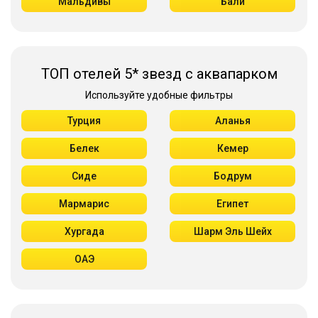
Мальдивы
Бали
ТОП отелей 5* звезд с аквапарком
Используйте удобные фильтры
Турция
Аланья
Белек
Кемер
Сиде
Бодрум
Мармарис
Египет
Хургада
Шарм Эль Шейх
ОАЭ