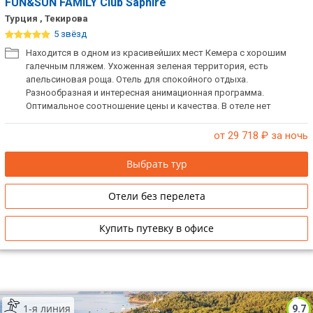
FUN&SUN FAMILY Club Saphire
Турция , Текирова
5 звёзд
Находится в одном из красивейших мест Кемера с хорошим
галечным пляжем. Ухоженная зеленая территория, есть
апельсиновая роща. Отель для спокойного отдыха.
Разнообразная и интересная анимационная программа.
Оптимальное соотношение цены и качества. В отеле нет
ограничений на размещение одиноких мужчин в одном номере.
от 29 718
₽ за ночь
Выбрать тур
Отели без перелета
Купить путевку в офисе
1-я линия
9.7