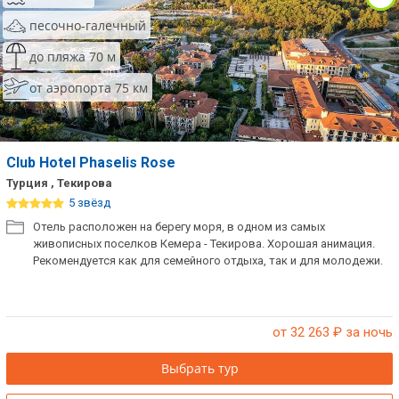
песочно-галечный
до пляжа 70 м
от аэропорта 75 км
Club Hotel Phaselis Rose
Турция , Текирова
5 звёзд
Отель расположен на берегу моря, в одном из самых
живописных поселков Кемера - Текирова. Хорошая анимация.
Рекомендуется как для семейного отдыха, так и для молодежи.
от 32 263
₽ за ночь
Выбрать тур