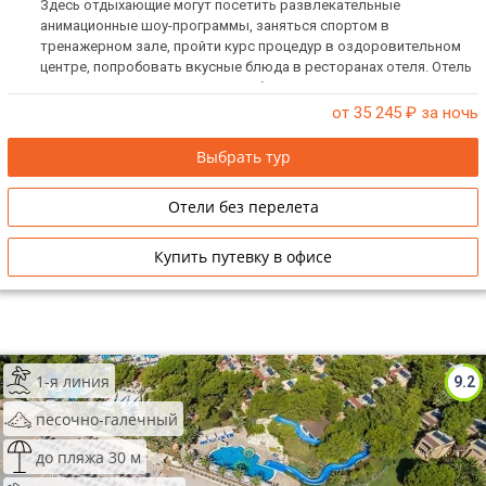
Здесь отдыхающие могут посетить развлекательные
анимационные шоу-программы, заняться спортом в
тренажерном зале, пройти курс процедур в оздоровительном
центре, попробовать вкусные блюда в ресторанах отеля. Отель
не размещает одиноких мужчин без женщин.
от 35 245
₽ за ночь
Выбрать тур
Отели без перелета
Купить путевку в офисе
1-я линия
9.2
песочно-галечный
до пляжа 30 м