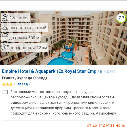
ТОП 10 лучших отелей 5*
2-я линия
7.7
ТОП 10 недорогих отелей
песочно-галечный
5*
до пляжа 300 м
Лучшие отели 4* звезды
от аэропорта 12 км
Недорогие отели 4*
звезды
Лучшие отели 3* звезды
Empire Hotel & Aquapark (Ex.Royal Star Empire Hotel)
Египет , Хургада (город)
Недорогие отели 3*
3 звезды
звезды
Роскошные многоэтажные корпуса отеля удачно
расположились в центре Хургады, позволяя своим гостям
Сетевые отели Турции
одновременно наслаждаться и прелестями цивилизации, и
дегустацией живописной природы Красного моря. Отель
Сетевые отели Египта
подходит для экономичного, семейного отдыха. Атмосферу
беззаботности и дружелюбия неустанно создает приветливый
Сетевые отели ОАЭ
персонал отеля.
от 26 142
₽ за ночь