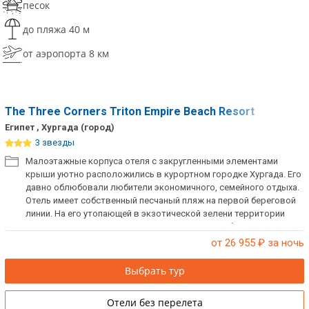
песок
до пляжа 40 м
от аэропорта 8 км
The Three Corners Triton Empire Beach Resort
Египет , Хургада (город)
3 звезды
Малоэтажные корпуса отеля с закругленными элементами
крыши уютно расположились в курортном городке Хургада. Его
давно облюбовали любители экономичного, семейного отдыха.
Отель имеет собственный песчаный пляж на первой береговой
линии. На его утопающей в экзотической зелени территории
гости могут насладиться купанием в открытых бассейнах,
посетить салон красоты или заняться дайвингом.
от 26 955
₽ за ночь
Выбрать тур
Отели без перелета