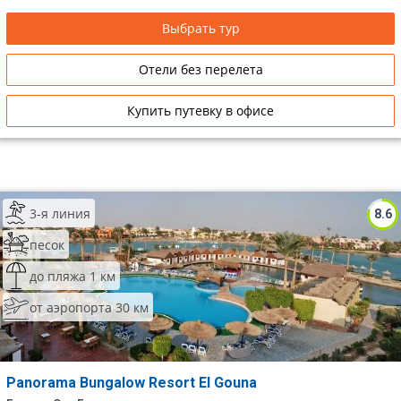
Выбрать тур
Отели без перелета
Купить путевку в офисе
3-я линия
8.6
песок
до пляжа 1 км
от аэропорта 30 км
Panorama Bungalow Resort El Gouna