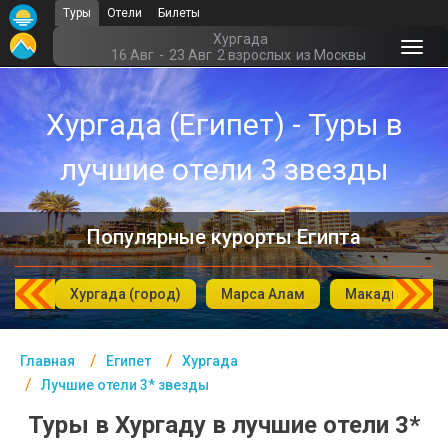
Туры
Отели
Билеты
Главная
Хургада
16 Авг
-
23 Авг
2 взрослых
из Москвы
Египет- Курорты
Хургада (Египет) - Туры в
Офис г. Москва
лучшие отели 3 звезды
Помощь
Подборки отелей
Популярные курорты Египта
Турция
Таиланд
сейр
Хургада (город)
Марса Алам
Макади бэй
ОАЭ
Главная
Египет
Хургада
Египет
Лучшие отели 3* звезды
Куба
Туры в Хургаду в лучшие отели 3*
Шри Ланка