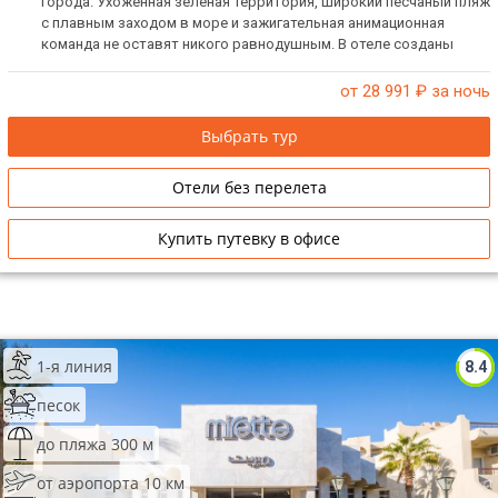
города. Ухоженная зеленая территория, широкий песчаный пляж
с плавным заходом в море и зажигательная анимационная
команда не оставят никого равнодушным. В отеле созданы
условия для отдыха с детьми.
от 28 991
₽ за ночь
Выбрать тур
Отели без перелета
Купить путевку в офисе
1-я линия
8.4
песок
до пляжа 300 м
от аэропорта 10 км