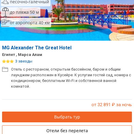
песочно-галечный
до пляжа 50 м
от аэропорта 40 км
MG Alexander The Great Hotel
Египет , Марса Алам
3 звезды
Отель с рестораном, открытым бассейном, баром и общим
лаунджем расположен в Кусейре. К услугам гостей сад, номера с
кондиционером, бесплатным Wi-Fi и собственной ванной
комнатой.
от 32 891
₽ за ночь
Выбрать тур
Отели без перелета