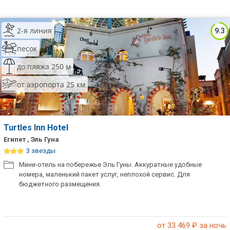
2-я линия
9.3
песок
до пляжа 250 м
от аэропорта 25 км
Turtles Inn Hotel
Египет , Эль Гуна
3 звезды
Мини-отель на побережье Эль Гуны. Аккуратные удобные
номера, маленький пакет услуг, неплохой сервис. Для
бюджетного размещения.
от 33 469
₽ за ночь