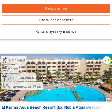
Выбрать тур
Отели без перелета
Купить путевку в офисе
1-я линия
7.1
песок
до пляжа 200 м
от аэропорта 17 км
El Karma Aqua Beach Resort (Ex. Nubia Aqua Beach Resor