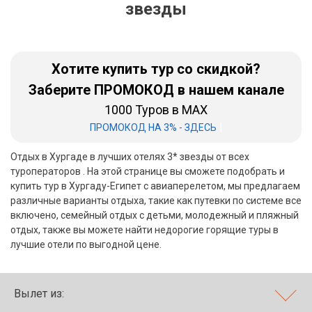
звезды
Бали
Вьетнам
Хотите купить тур со скидкой?
Хайнань
Заберите ПРОМОКОД в нашем канале
1000 Туров в MAX
Северный Гоа
|
ПРОМОКОД НА 3% - ЗДЕСЬ
Южный Гоа
Отдых в Хургаде в лучших отелях 3* звезды от всех
Занзибар
туроператоров . На этой странице вы сможете подобрать и
купить тур в Хургаду-Египет с авиаперелетом, мы предлагаем
Абхазия
различные варианты отдыха, такие как путевки по системе все
включено, семейный отдых с детьми, молодежный и пляжный
Большой Сочи
отдых, также вы можете найти недорогие горящие туры в
лучшие отели по выгодной цене.
Кав Мин Воды
Экскурсионные туры
Вылет из:
VIP отели 5 звезд