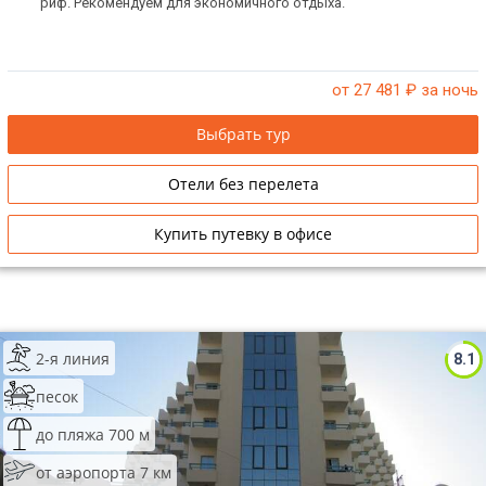
риф. Рекомендуем для экономичного отдыха.
от 27 481
₽ за ночь
Выбрать тур
Отели без перелета
Купить путевку в офисе
2-я линия
8.1
песок
до пляжа 700 м
от аэропорта 7 км