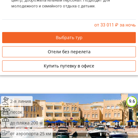
центр, доброжелательный персонал. Подходит для
молодежного и семейного отдыха с детьми.
от 33 011
₽ за ночь
Выбрать тур
Отели без перелета
Купить путевку в офисе
2-я линия
9.6
песок
до пляжа 200 м
от аэропорта 25 км