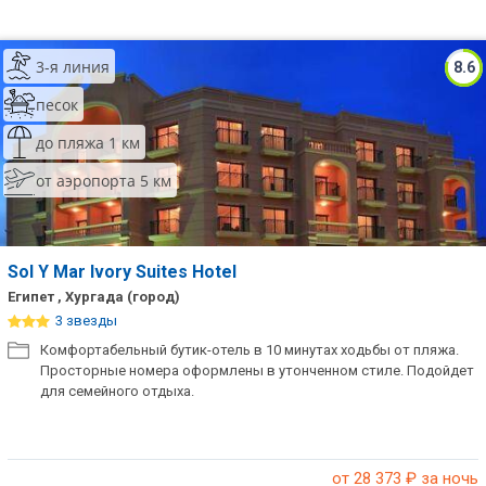
3-я линия
8.6
песок
до пляжа 1 км
от аэропорта 5 км
Sol Y Mar Ivory Suites Hotel
Египет , Хургада (город)
3 звезды
Комфортабельный бутик-отель в 10 минутах ходьбы от пляжа.
Просторные номера оформлены в утонченном стиле. Подойдет
для семейного отдыха.
от 28 373
₽ за ночь