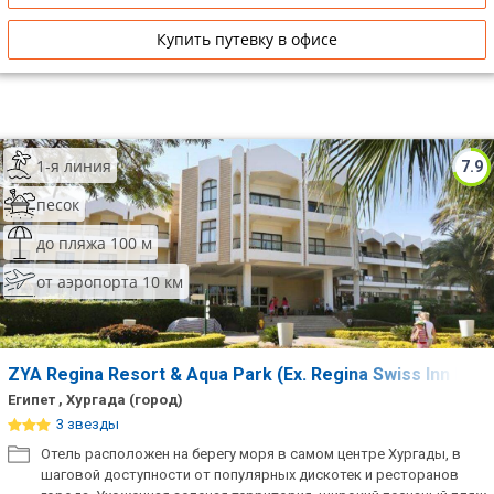
Купить путевку в офисе
1-я линия
7.9
песок
до пляжа 100 м
от аэропорта 10 км
ZYA Regina Resort & Aqua Park (Ex. Regina Swiss Inn Res
Египет , Хургада (город)
3 звезды
Отель расположен на берегу моря в самом центре Хургады, в
шаговой доступности от популярных дискотек и ресторанов