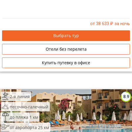
от 38 633
₽ за ночь
Выбрать тур
Отели без перелета
Купить путевку в офисе
2-я линия
8.9
песочно-галечный
до пляжа 1 км
от аэропорта 25 км