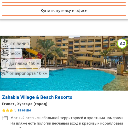
Купить путевку в офисе
2-я линия
8.2
песок
до пляжа 150 м
от аэропорта 10 км
Zahabia Village & Beach Resorts
Египет , Хургада (город)
3 звезды
Уютный отель с небольшой территорией и простыми номерами.
На пляже есть пологий песчаный вход и красивый коралловый