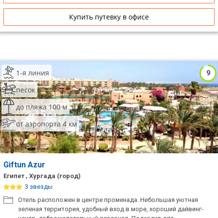
Купить путевку в офисе
1-я линия
9
песок
до пляжа 100 м
от аэропорта 4 км
Giftun Azur
Египет , Хургада (город)
3 звезды
Отель расположен в центре променада. Небольшая уютная
зеленая территория, удобный вход в море, хороший дайвинг-