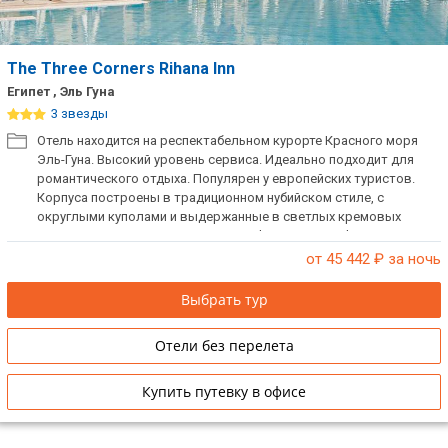
The Three Corners Rihana Inn
Египет , Эль Гуна
3 звезды
Отель находится на респектабельном курорте Красного моря
Эль-Гуна. Высокий уровень сервиса. Идеально подходит для
романтического отдыха. Популярен у европейских туристов.
Корпуса построены в традиционном нубийском стиле, с
округлыми куполами и выдержанные в светлых кремовых
тонах. Комплекс состоит из отеля Three Corners Rihana Resort и
прилегающей территории - отеля Three Corners Rihana Inn. Отели
от 45 442
₽ за ночь
имеют общую инфраструктуру.
Выбрать тур
Отели без перелета
Купить путевку в офисе