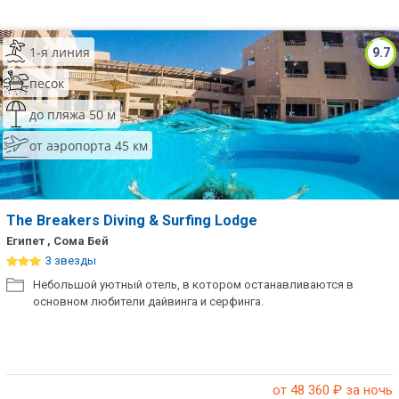
1-я линия
9.7
песок
до пляжа 50 м
от аэропорта 45 км
The Breakers Diving & Surfing Lodge
Египет , Сома Бей
3 звезды
Небольшой уютный отель, в котором останавливаются в
основном любители дайвинга и серфинга.
от 48 360
₽ за ночь