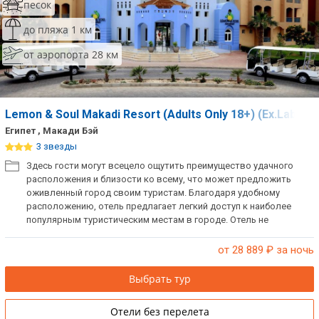
песок
до пляжа 1 км
от аэропорта 28 км
Lemon & Soul Makadi Resort (Adults Only 18+) (Ex.Labra
Египет , Макади Бэй
3 звезды
Здесь гости могут всецело ощутить преимущество удачного
расположения и близости ко всему, что может предложить
оживленный город своим туристам. Благодаря удобному
расположению, отель предлагает легкий доступ к наиболее
популярным туристическим местам в городе. Отель не
размещает детей до лет 18 лет.
от 28 889
₽ за ночь
Выбрать тур
Отели без перелета