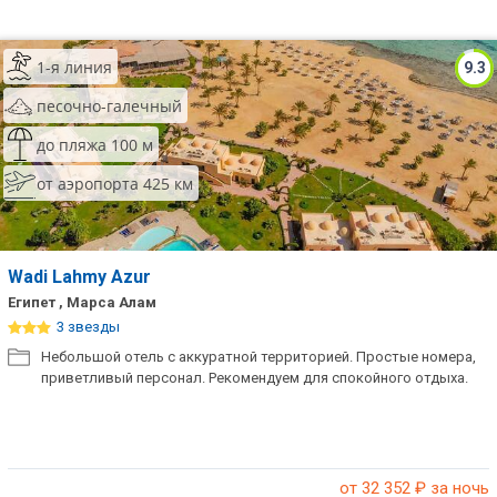
1-я линия
9.3
песочно-галечный
до пляжа 100 м
от аэропорта 425 км
Wadi Lahmy Azur
Египет , Марса Алам
3 звезды
Небольшой отель с аккуратной территорией. Простые номера,
приветливый персонал. Рекомендуем для спокойного отдыха.
от 32 352
₽ за ночь