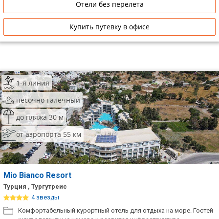
Отели без перелета
Купить путевку в офисе
1-я линия
песочно-галечный
до пляжа 30 м
от аэропорта 55 км
Mio Bianco Resort
Турция , Тургутреис
4 звезды
Комфортабельный курортный отель для отдыха на море. Гостей