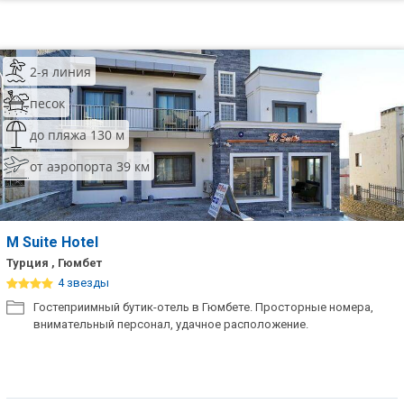
2-я линия
песок
до пляжа 130 м
от аэропорта 39 км
M Suite Hotel
Турция , Гюмбет
4 звезды
Гостеприимный бутик-отель в Гюмбете. Просторные номера,
внимательный персонал, удачное расположение.