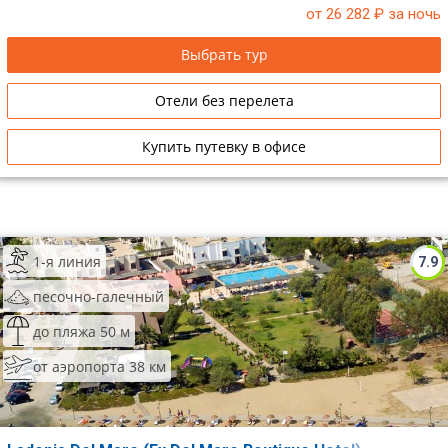
от 26 282
₽ за ночь
Выбрать тур
Отели без перелета
Купить путевку в офисе
1-я линия
7.9
песочно-галечный
до пляжа 50 м
от аэропорта 38 км