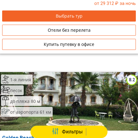
от 29 312
₽ за ночь
Выбрать тур
Отели без перелета
Купить путевку в офисе
1-я линия
8.2
песок
до пляжа 80 м
от аэропорта 61 км
Фильтры
Golden Beach By Jura (Ex.Golden Beach)