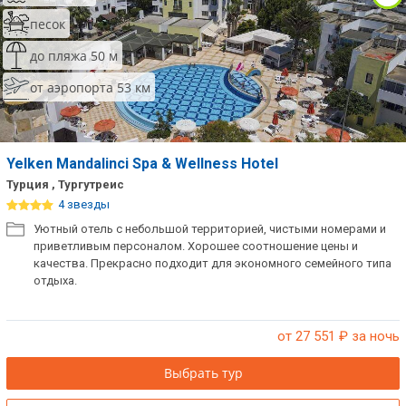
песок
до пляжа 50 м
от аэропорта 53 км
Yelken Mandalinci Spa & Wellness Hotel
Турция , Тургутреис
4 звезды
Уютный отель с небольшой территорией, чистыми номерами и
приветливым персоналом. Хорошее соотношение цены и
качества. Прекрасно подходит для экономного семейного типа
отдыха.
от 27 551
₽ за ночь
Выбрать тур