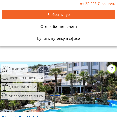
от 22 228
₽ за ночь
Сетевые отели Таиланда
Выбрать тур
Сетевые отели Шри Ланки
Отели без перелета
Сетевые отели Вьетнама
Купить путевку в офисе
Сетевые отели Мальдив
Сетевые отели Бали
2-я линия
7
Сетевые отели Сейшел
песочно-галечный
Сетевые отели Маврикия
до пляжа 300 м
от аэропорта 40 км