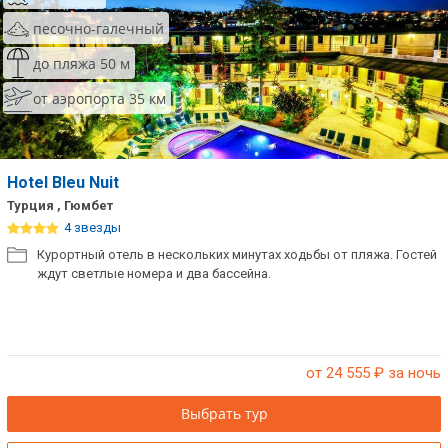
песочно-галечный
до пляжа 50 м
от аэропорта 35 км
Hotel Bleu Nuit
Турция , Гюмбет
4 звезды
Курортный отель в нескольких минутах ходьбы от пляжа. Гостей
ждут светлые номера и два бассейна.
от 24 555
₽ за ночь
Выбрать тур