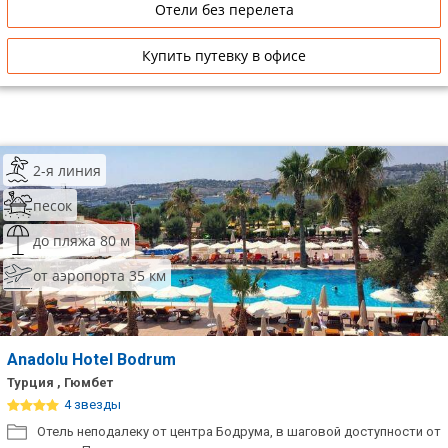
Отели без перелета
Купить путевку в офисе
2-я линия
песок
до пляжа 80 м
от аэропорта 35 км
Anadolu Hotel Bodrum
Турция , Гюмбет
4 звезды
Отель неподалеку от центра Бодрума, в шаговой доступности от