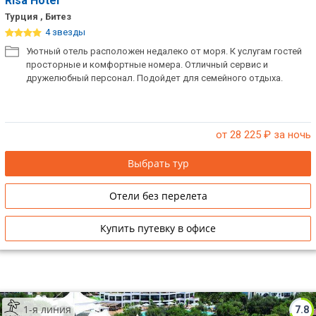
Risa Hotel
Турция , Битез
4 звезды
Уютный отель расположен недалеко от моря. К услугам гостей
просторные и комфортные номера. Отличный сервис и
дружелюбный персонал. Подойдет для семейного отдыха.
от 28 225
₽ за ночь
Выбрать тур
Отели без перелета
Купить путевку в офисе
1-я линия
7.8