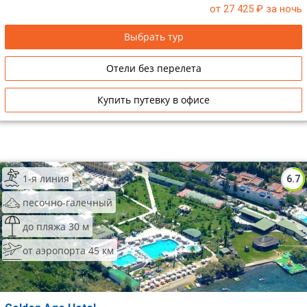
от 27 425
₽ за ночь
Выбрать тур
Отели без перелета
Купить путевку в офисе
1-я линия
6.7
песочно-галечный
до пляжа 30 м
от аэропорта 45 км