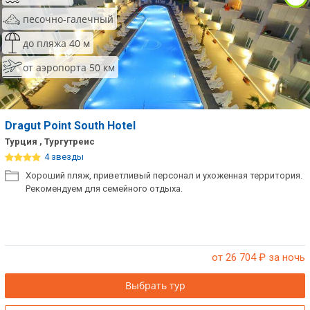
песочно-галечный
до пляжа 40 м
от аэропорта 50 км
Dragut Point South Hotel
Турция , Тургутреис
4 звезды
Хороший пляж, приветливый персонал и ухоженная территория.
Рекомендуем для семейного отдыха.
от 26 704
₽ за ночь
Выбрать тур