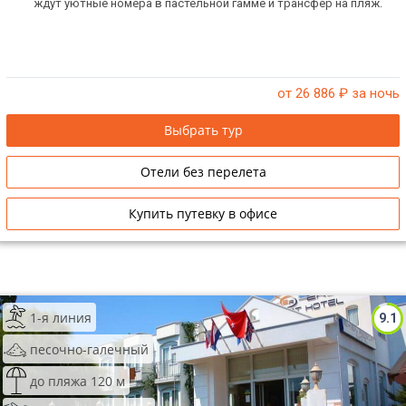
ждут уютные номера в пастельной гамме и трансфер на пляж.
от 26 886
₽ за ночь
Выбрать тур
Отели без перелета
Купить путевку в офисе
1-я линия
9.1
песочно-галечный
до пляжа 120 м