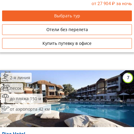
от 27 904
₽ за ночь
Выбрать тур
Отели без перелета
Купить путевку в офисе
2-я линия
7
песок
до пляжа 150 м
от аэропорта 42 км