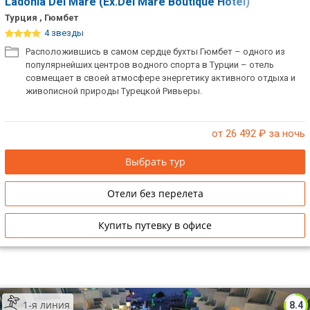
Ladonia Del Mare (Ex.Del Mare Boutique Hotel)
Турция , Гюмбет
4 звезды
Расположившись в самом сердце бухты Гюмбет – одного из
популярнейших центров водного спорта в Турции – отель
совмещает в своей атмосфере энергетику активного отдыха и
живописной природы Турецкой Ривьеры.
от 26 492
₽ за ночь
Выбрать тур
Отели без перелета
Купить путевку в офисе
1-я линия
8.4