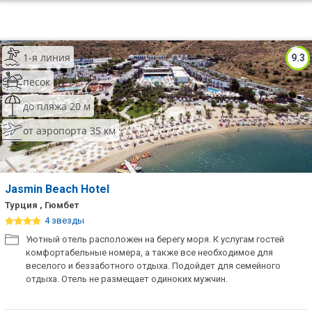
1-я линия
9.3
песок
до пляжа 20 м
от аэропорта 35 км
Jasmin Beach Hotel
Турция , Гюмбет
4 звезды
Уютный отель расположен на берегу моря. К услугам гостей
комфортабельные номера, а также все необходимое для
веселого и беззаботного отдыха. Подойдет для семейного
отдыха. Отель не размещает одиноких мужчин.