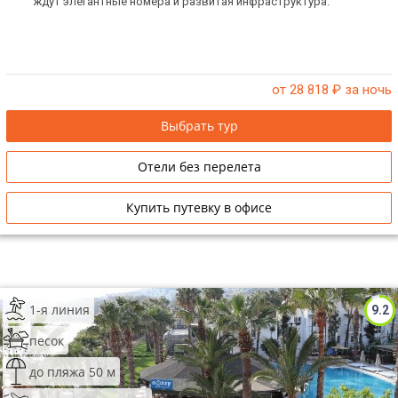
ждут элегантные номера и развитая инфраструктура.
от 28 818
₽ за ночь
Выбрать тур
Отели без перелета
Купить путевку в офисе
1-я линия
9.2
песок
до пляжа 50 м