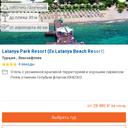
песочно-галечный
до пляжа 30 м
от аэропорта 40 км
Latanya Park Resort (Ex.Latanya Beach Resort)
Турция , Ялычифтлик
4 звезды
Отель с ухоженной красивой территорией и хорошим сервисом.
Пляж отмечен голубым флагом ЮНЕСКО.
от 28 480
₽ за ночь
Выбрать тур