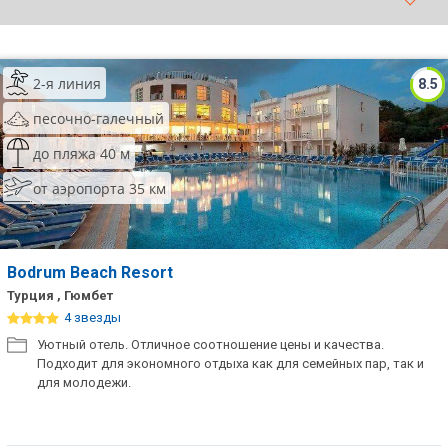
ТОП 10 лучших отелей 5*
2-я линия
8.5
ТОП 10 недорогих отелей
5*
песочно-галечный
Лучшие отели 4* звезды
до пляжа 40 м
от аэропорта 35 км
Недорогие отели 4*
звезды
Лучшие отели 3* звезды
Bodrum Beach Resort
Недорогие отели 3*
Турция , Гюмбет
звезды
4 звезды
Уютный отель. Отличное соотношение цены и качества.
Сетевые отели Турции
Подходит для экономного отдыха как для семейных пар, так и
для молодежи.
Сетевые отели Египта
Сетевые отели ОАЭ