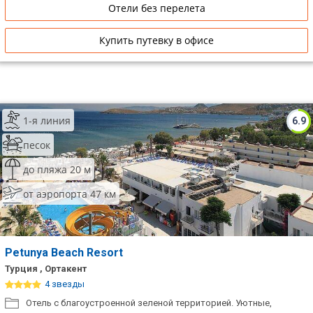
Отели без перелета
Купить путевку в офисе
1-я линия
6.9
песок
до пляжа 20 м
от аэропорта 47 км
Petunya Beach Resort
Турция , Ортакент
4 звезды
Отель с благоустроенной зеленой территорией. Уютные,