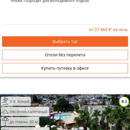
пляжа. Подходит для молодежного отдыха.
от 27 660
₽ за ночь
Выбрать тур
Отели без перелета
Купить путевку в офисе
3-я линия
8.2
песочно-галечный
до пляжа 30 м