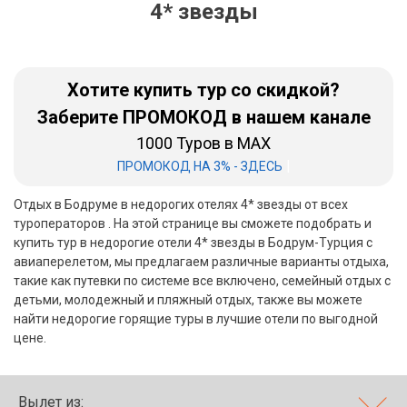
4* звезды
Бали
Вьетнам
Хотите купить тур со скидкой?
Хайнань
Заберите ПРОМОКОД в нашем канале
1000 Туров в MAX
Северный Гоа
|
ПРОМОКОД НА 3% - ЗДЕСЬ
Южный Гоа
Отдых в Бодруме в недорогих отелях 4* звезды от всех
Занзибар
туроператоров . На этой странице вы сможете подобрать и
купить тур в недорогие отели 4* звезды в Бодрум-Турция с
Абхазия
авиаперелетом, мы предлагаем различные варианты отдыха,
такие как путевки по системе все включено, семейный отдых с
Большой Сочи
детьми, молодежный и пляжный отдых, также вы можете
найти недорогие горящие туры в лучшие отели по выгодной
Кав Мин Воды
цене.
Экскурсионные туры
VIP отели 5 звезд
Вылет из: