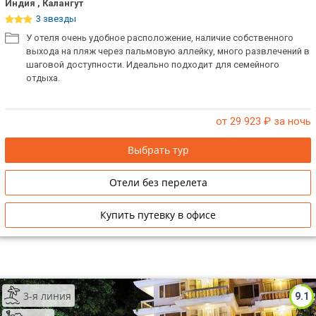
Индия , Калангут
3 звезды
У отеля очень удобное расположение, наличие собственного
выхода на пляж через пальмовую аллейку, много развлечений в
шаговой доступности. Идеально подходит для семейного
отдыха.
от 29 923
₽ за ночь
Выбрать тур
Отели без перелета
Купить путевку в офисе
3-я линия
9.1