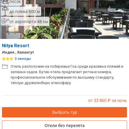
песок
до пляжа 600 м
от аэропорта 48 км
Nitya Resort
Индия , Калангут
3 звезды
Отель расположен на побережье Гоа среди красивых пляжей и
зеленых садов. Бутик-отель предлагает уютные номера,
профессиональное обслуживание по высшему стандарту,
теплую дружелюбную атмосферу.
от 33 860
₽ за ночь
Выбрать тур
Отели без перелета