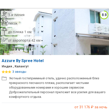
3-я линия
8.8
песок
до пляжа 1 км
от аэропорта 42 км
Azzure By Spree Hotel
Индия , Калангут
3 звезды
Уютный гостеприимный отель, удачно расположенный близ
прекрасного песчаного пляжа, располагает чистыми
оборудованными номерами и хорошим сервисом.
Доброжелательный персонал приложит все усилия для вашего
комфортного отдыха.
от 31 176
₽ за ночь