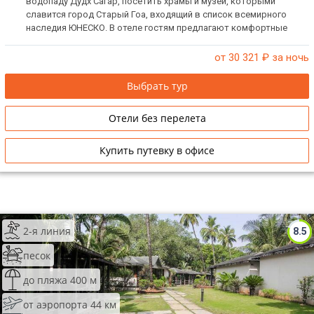
водопаду Дудх Сагар, посетить храмы и музеи, которыми
славится город Старый Гоа, входящий в список всемирного
наследия ЮНЕСКО. В отеле гостям предлагают комфортные
номера, хороший сервис, услуги СПА-центра и радушие
персонала.
от 30 321
₽ за ночь
Выбрать тур
Отели без перелета
Купить путевку в офисе
2-я линия
8.5
песок
до пляжа 400 м
от аэропорта 44 км