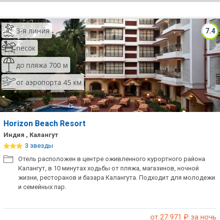
ТОП 10 лучших отелей 5*
3-я линия
7.4
ТОП 10 недорогих отелей
песок
5*
до пляжа 700 м
Лучшие отели 4* звезды
от аэропорта 45 км
Недорогие отели 4*
звезды
Лучшие отели 3* звезды
Horizon Beach Resort
Индия , Калангут
Недорогие отели 3*
3 звезды
звезды
Отель расположен в центре оживленного курортного района
Калангут, в 10 минутах ходьбы от пляжа, магазинов, ночной
Сетевые отели Турции
жизни, ресторанов и базара Калангута. Подходит для молодежи
и семейных пар.
Сетевые отели Египта
Сетевые отели ОАЭ
от 27 971
₽ за ночь