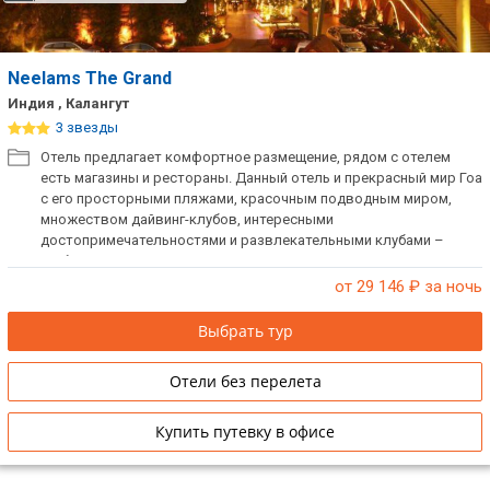
Neelams The Grand
Индия , Калангут
3 звезды
Отель предлагает комфортное размещение, рядом с отелем
есть магазины и рестораны. Данный отель и прекрасный мир Гоа
с его просторными пляжами, красочным подводным миром,
множеством дайвинг-клубов, интересными
достопримечательностями и развлекательными клубами –
любимое место туристов со всего мира.
от 29 146
₽ за ночь
Выбрать тур
Отели без перелета
Купить путевку в офисе