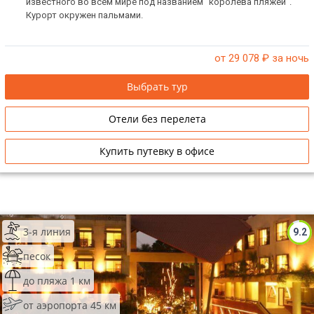
известного во всем мире под названием "королева пляжей".
Курорт окружен пальмами.
от 29 078
₽ за ночь
Выбрать тур
Отели без перелета
Купить путевку в офисе
3-я линия
9.2
песок
до пляжа 1 км
от аэропорта 45 км