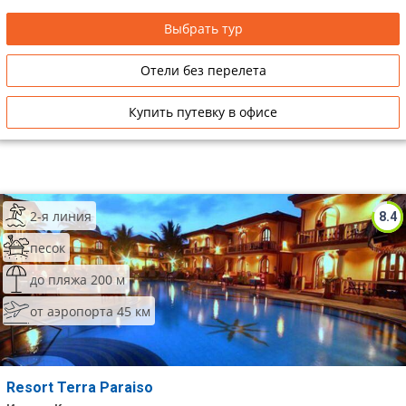
Выбрать тур
Отели без перелета
Купить путевку в офисе
2-я линия
8.4
песок
до пляжа 200 м
от аэропорта 45 км
Resort Terra Paraiso