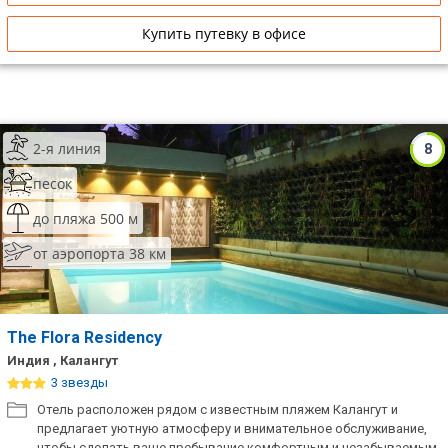
Купить путевку в офисе
2-я линия
8
песок
до пляжа 500 м
от аэропорта 38 км
The Flora Residency
Индия , Калангут
3 звезды
Отель расположен рядом с известным пляжем Калангут и
предлагает уютную атмосферу и внимательное обслуживание,
чтобы сделать ваше пребывание комфортным и незабываемым.