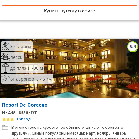
Купить путевку в офисе
3-я линия
9.4
песок
до пляжа 700 м
от аэропорта 45 км
Resort De Coracao
Индия , Калангут
3 звезды
В этом отеле на курорте Гоа обычно отдыхают с семьей, с
друзьями. Самые популярные месяцы: март, ноябрь, январь.