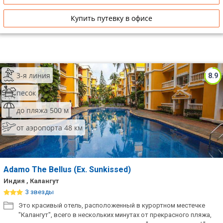
Купить путевку в офисе
3-я линия
8.9
песок
до пляжа 500 м
от аэропорта 48 км
Adamo The Bellus (Ex. Sunkissed)
Индия , Калангут
3 звезды
Это красивый отель, расположенный в курортном местечке
"Калангут", всего в нескольких минутах от прекрасного пляжа,