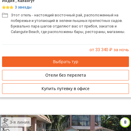
Индия , Калангут
3 звезды
Этот отель - настоящий восточный рай, расположенный на
побережье и утопающий в зелени пышных прелестных садов.
Буквально пара шагов отделяют вас от прибоя, закатов и
Calangute Beach, где расположены бары, рестораны, магазины.
от 33 340
₽ за ночь
Выбрать тур
Отели без перелета
Купить путевку в офисе
3-я линия
8