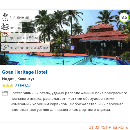
1-я линия
8.5
песок
до пляжа 50 м
от аэропорта 45 км
Goan Heritage Hotel
Индия , Калангут
3 звезды
Гостеприимный отель, удачно расположенный близ прекрасного
песчаного пляжа, располагает чистыми оборудованными
номерами и хорошим сервисом. Доброжелательный персонал
приложит все усилия для вашего комфортного отдыха.
от 32 451
₽ за ночь