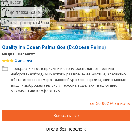
песок
до пляжа 600 м
от аэропорта 45 км
Quality Inn Ocean Palms Goa (Ex.Ocean Palms)
Индия , Калангут
3 звезды
Прекрасный гостеприимный отель, располагает полным
набором необходимых услуг и развлечений. Чистые, элегантно
обставленные номера, высокий уровень сервиса, живописные
виды и доброжелательный персонал сделают ваш отдых
максимально комфортным.
от 30 002
₽ за ночь
Выбрать тур
Отели без перелета