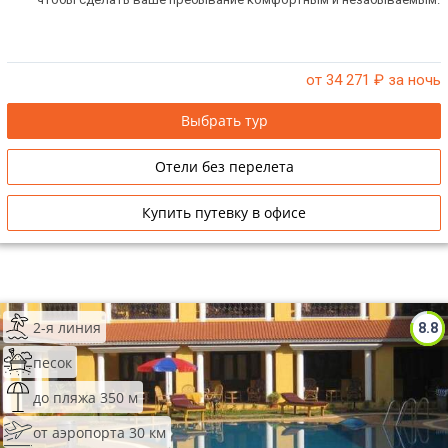
от 34 271
₽ за ночь
Выбрать тур
Отели без перелета
Купить путевку в офисе
2-я линия
8.8
песок
до пляжа 350 м
от аэропорта 30 км