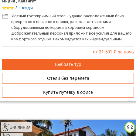
Индия , Калангут
3 звезды
Уютный гостеприимный отель, удачно расположенный близ
прекрасного песчаного пляжа, располагает чистыми
оборудованными номерами и хорошим сервисом.
Доброжелательный персонал приложит все усилия для вашего
комфортного отдыха. Рекомендуется как индивидуальным
путешественникам, так и семьям с детьми.
от 31 501
₽ за ночь
Выбрать тур
Отели без перелета
Купить путевку в офисе
3-я линия
9.2