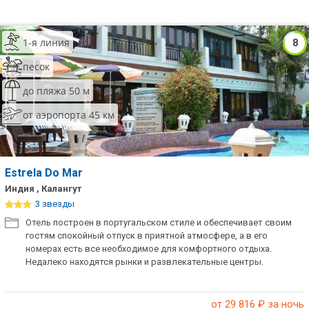
1-я линия
8
песок
до пляжа 50 м
от аэропорта 45 км
Estrela Do Mar
Индия , Калангут
3 звезды
Отель построен в португальском стиле и обеспечивает своим
гостям спокойный отпуск в приятной атмосфере, а в его
номерах есть все необходимое для комфортного отдыха.
Недалеко находятся рынки и развлекательные центры.
от 29 816
₽ за ночь