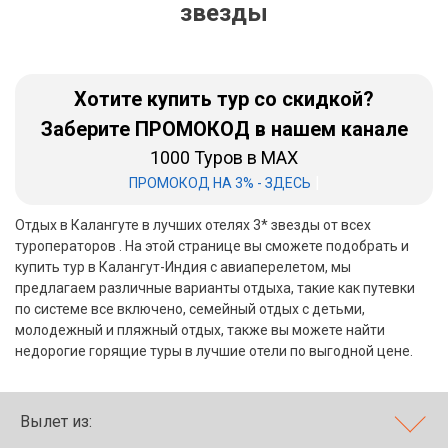
звезды
Бали
Вьетнам
Хотите купить тур со скидкой?
Хайнань
Заберите ПРОМОКОД в нашем канале
1000 Туров в MAX
Северный Гоа
|
ПРОМОКОД НА 3% - ЗДЕСЬ
Южный Гоа
Отдых в Калангуте в лучших отелях 3* звезды от всех
Занзибар
туроператоров . На этой странице вы сможете подобрать и
купить тур в Калангут-Индия с авиаперелетом, мы
Абхазия
предлагаем различные варианты отдыха, такие как путевки
по системе все включено, семейный отдых с детьми,
Большой Сочи
молодежный и пляжный отдых, также вы можете найти
недорогие горящие туры в лучшие отели по выгодной цене.
Кав Мин Воды
Экскурсионные туры
Вылет из:
VIP отели 5 звезд