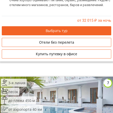
Очень хорошо оценивают питание, сервис, размещение. Рядом с
отелем много магазинов, ресторанов, баров и развлечений.
от 32 015
₽ за ночь
Выбрать тур
Отели без перелета
Купить путевку в офисе
3-я линия
7
песок
до пляжа 450 м
от аэропорта 40 км