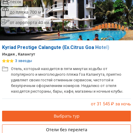
песок
до пляжа 700 м
от аэропорта 40 км
Kyriad Prestige Calangute (Ex.Citrus Goa Hotel)
Индия , Калангут
3 звезды
Отель, который находится в пяти минутах ходьбы от
популярного и многолюдного пляжа Гоа Калангута, приятно
удивляет своих гостей отменным сервисом, чистотой и
безупречным оформлением номеров. Недалеко от отеля
находятся рестораны, бары, кафе, магазины и ночные клубы.
от 31 545
₽ за ночь
Выбрать тур
Отели без перелета