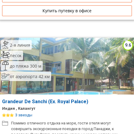
Купить путевку в офисе
2-я линия
9.6
песок
до пляжа 300 м
от аэропорта 42 км
Grandeur De Sanchi (Ex. Royal Palace)
Индия , Калангут
3 звезды
Помимо отличного отдыха на море, гости отеля могут
совершить экскурсионные поездки в город Панаджи, к