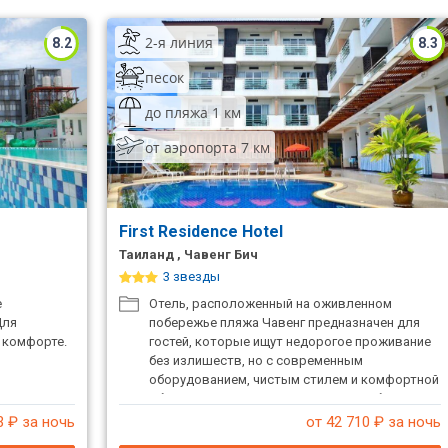
2-я линия
8.2
8.3
песок
до пляжа 1 км
от аэропорта 7 км
First Residence Hotel
Таиланд , Чавенг Бич
3 звезды
е
Отель, расположенный на оживленном
Для
побережье пляжа Чавенг предназначен для
 комфорте.
гостей, которые ищут недорогое проживание
без излишеств, но с современным
оборудованием, чистым стилем и комфортной
обстановкой. Несколько минут ходьбы
отделяют отель от красивейшего и
3
₽ за ночь
от 42 710
₽ за ночь
популярнейшего пляжа острова Самуи, ночных