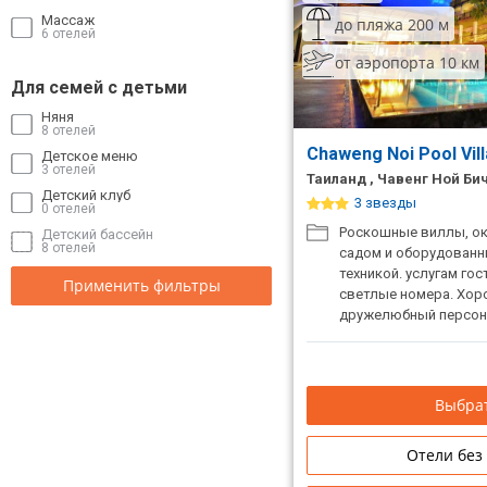
Массаж
до пляжа 200 м
6 отелей
от аэропорта 10 км
Для семей с детьми
Няня
8 отелей
Chaweng Noi Pool Vil
Детское меню
3 отелей
Таиланд , Чавенг Ной Би
Детский клуб
3 звезды
0 отелей
Роскошные виллы, о
Детский бассейн
8 отелей
садом и оборудован
техникой. услугам го
Применить фильтры
светлые номера. Хор
дружелюбный персон
спокойного семейног
Выбрат
Отели без