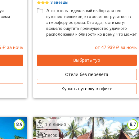
3 звезды
уи.
Этот отель - идеальный выбор для тех
всеми
путешественников, кто хочет погрузиться в
атмосферу острова. Отсюда, гости могут
всецело ощутить преимущество удачного
расположения и близости ко всему, что может
предложить оживленный город своим
туристам. Красивый окружающий природный
6
₽ за ночь
от 47 939
₽ за ночь
ландшафт и удобное расположение в
непосредственной близости к
Выбрать тур
достопримечательностям.
Отели без перелета
Купить путевку в офисе
1-я линия
8.9
8.7
песок