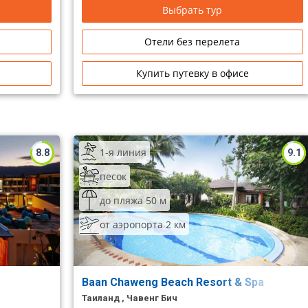
заведений, а также маленьких магазинчиков и
Выбрать тур
ресторанов, очаровывающих своей
неповторимой, интимной атмосферой.
Отели без перелета
Купить путевку в офисе
1-я линия
8.8
9.1
песок
до пляжа 50 м
от аэропорта 2 км
Baan Chaweng Beach Resort & Spa
Таиланд , Чавенг Бич