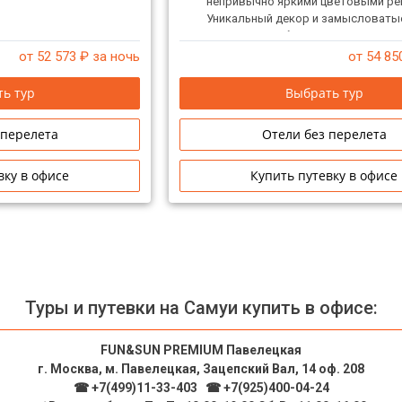
непривычно яркими цветовыми ре
Уникальный декор и замысловаты
внутреннего убранства, также исп
теплой цветовой гамме. Вы может
от 52 573
₽ за ночь
от 54 85
побаловать себя тайским массаже
пляже или устроить гонки на гидро
ь тур
Выбрать тур
вечером насладиться блюдами тай
за столиком открытого ресторана
 перелета
Отели без перелета
живой музыки.
вку в офисе
Купить путевку в офисе
Туры и путевки на Самуи купить в офисе:
FUN&SUN PREMIUM Павелецкая
г. Москва, м. Павелецкая, Зацепский Вал, 14 оф. 208
☎ +7(499)11-33-403
|
☎ +7(925)400-04-24