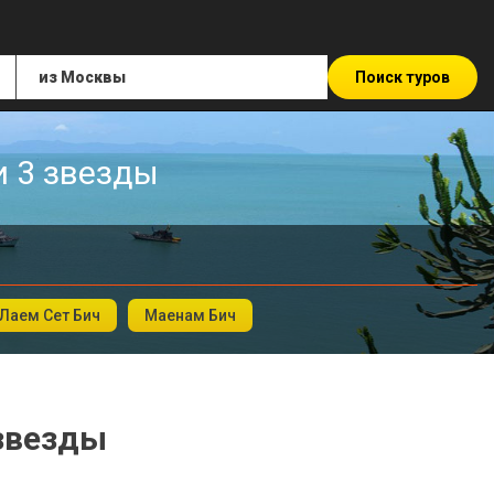
Поиск туров
и 3 звезды
Лаем Сет Бич
Маенам Бич
 звезды