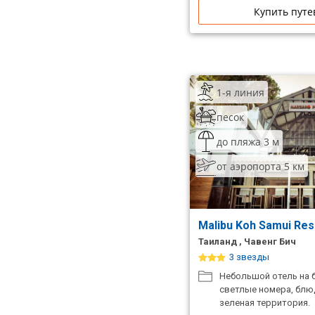
Купить путе
1-я линия
песок
до пляжа 3 м
от аэропорта 5 км
Malibu Koh Samui Res
Таиланд , Чавенг Бич
3 звезды
Небольшой отель на б
светлые номера, блюд
зеленая территория.