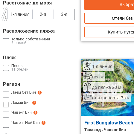
Расстояние до моря
Выбрат
Сетевые отели Таиланда
1-я линия
2-я
3-я
Отели без
Сетевые отели Шри Ланки
Расположение пляжа
Купить путе
Только собственный
Сетевые отели Вьетнама
6 отелей
Пляж
Сетевые отели Мальдив
1-я линия
Песок
11 отелей
Сетевые отели Бали
песок
Регион
Сетевые отели Сейшел
до пляжа 20 м
Лаем Сет Бич
?
Сетевые отели Маврикия
от аэропорта 7 км
Ламай Бич
?
Чавенг Бич
?
First Bungalow Beach
Чавенг Ной Бич
?
Таиланд , Чавенг Бич