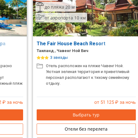
до пляжа 20 м
от аэропорта 10 км
Spa
The Fair House Beach Resort
Таиланд , Чавенг Ной Бич
3 звезды
красно
Отель расположен на пляже Чавенг Ной.
Уютная зеленая территория и приветливый
ут
персонал располагают к тихому семейному
нежный пляж
отдыху.
2
₽ за ночь
от 51 125
₽ за ночь
Выбрать тур
Отели без перелета