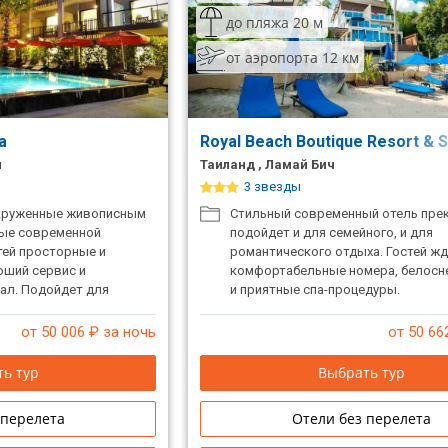
до пляжа 20 м
от аэропорта 12 км
la
Royal Beach Boutique Resort & 
ч
Таиланд , Ламай Бич
3 звезды
круженные живописным
Стильный современный отель пре
ные современной
подойдет и для семейного, и для
стей просторные и
романтического отдыха. Гостей жд
оший сервис и
комфортабельные номера, белос
ал. Подойдет для
и приятные спа-процедуры.
о отдыха.
от 50 006
₽ за ночь
от 50 66
ь тур
Выбрать тур
 перелета
Отели без перелета