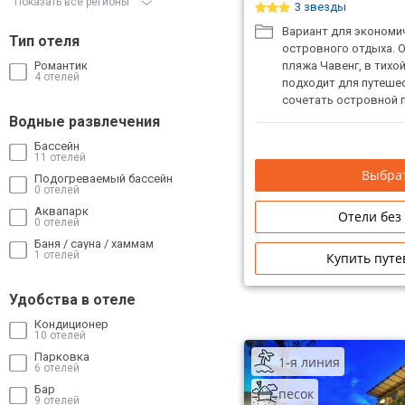
Показать все регионы
3 звезды
Вариант для экономи
Тип отеля
островного отдыха. 
Романтик
пляжа Чавенг, в тихой
4 отелей
подходит для путеше
сочетать островной 
вечерними походами 
Водные развлечения
Популярен среди рус
Бассейн
Отличное соотношени
11 отелей
Выбрат
Подогреваемый бассейн
0 отелей
Аквапарк
Отели без
0 отелей
Баня / сауна / хаммам
1 отелей
Купить путе
Удобства в отеле
Кондиционер
10 отелей
Парковка
1-я линия
6 отелей
Бар
песок
9 отелей