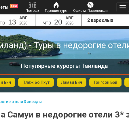
new
леты
Помощь
Горящие туры
Офис м. Павелецкая
АВГ
АВГ
13
20
ТВ
ЧТВ
2026
2026
иланд) - Туры в недорогие отел
Популярные курорты Таиланда
ой Бич
Пляж Бо Пхут
Ламаи Бич
Тонгсон Бэй
огие отели 3 звезды
а Самуи в недорогие отели 3*