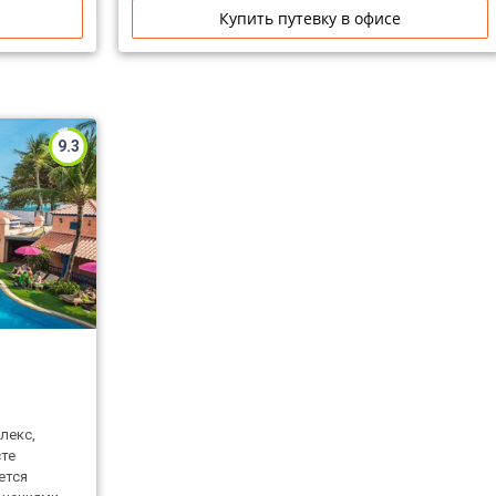
Купить путевку в офисе
9.3
лекс,
сте
ется