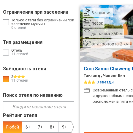
ТОП 10 лучших отелей 5*
Ограничения при заселении
3-я линия
Только отели без ограничений при
песок
заселении мужчин
ТОП 10 недорогих отелей
0 отелей
5*
до пляжа 350 м
Тип размещения
от аэропорта 2 км
Лучшие отели 4* звезды
Отель
11 отелей
Недорогие отели 4*
звезды
Звёздность отеля
Cosi Samui Chaweng
Лучшие отели 3* звезды
Таиланд , Чавенг Бич
3
11 отелей
3 звезды
Недорогие отели 3*
Современный отель 
звезды
Поиск отеля по названию
и дружелюбным перс
расположен в пяти ми
Сетевые отели Турции
Рейтинг отеля
Сетевые отели Египта
Любой
6+
7+
8+
9+
Сетевые отели ОАЭ