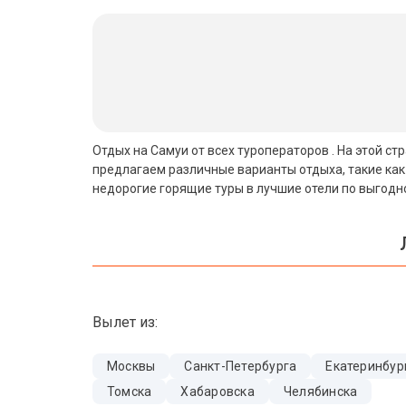
Бали
Вьетнам
Хайнань
Северный Гоа
Отдых на Самуи от всех туроператоров . На этой с
предлагаем различные варианты отдыха, такие как
Южный Гоа
недорогие горящие туры в лучшие отели по выгодн
Занзибар
Абхазия
Большой Сочи
Вылет из:
Кав Мин Воды
Экскурсионные туры
Москвы
Санкт-Петербурга
Екатеринбур
Томска
Хабаровска
Челябинска
VIP отели 5 звезд