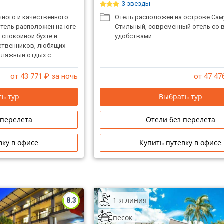
3 звезды
чного и качественного
Отель расположен на острове Сам
Отель расположен на юге
Стильный, современный отель со 
 спокойной бухте и
удобствами.
ственников, любящих
пляжный отдых с
по ресторанам и барам.
скоязычных туристов.
от 43 771
₽ за ночь
от 47 47
е цена-качество.
ь тур
Выбрать тур
 перелета
Отели без перелета
вку в офисе
Купить путевку в офисе
1-я линия
8.3
песок