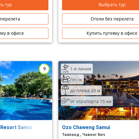
ь тур
Выбрать тур
 перелета
Отели без перелета
вку в офисе
Купить путевку в офисе
1-я линия
9
песок
до пляжа 20 м
от аэропорта 15 км
 Resort Samui
Ozo Chaweng Samui
Таиланд , Чавенг Бич