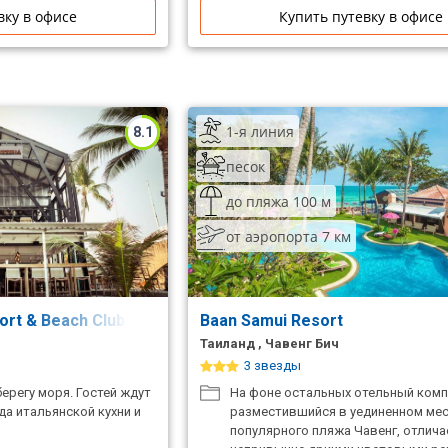
вку в офисе
Купить путевку в офисе
1-я линия
8.1
песок
до пляжа 100 м
от аэропорта 7 км
ort & Beach Club
Baan Samui Resort
Таиланд , Чавенг Бич
3 звезды
ерегу моря. Гостей ждут
На фоне остальных отельный комп
а итальянской кухни и
разместившийся в уединенном ме
популярного пляжа Чавенг, отлича