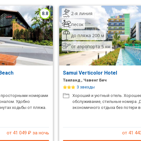
2-я линия
8.8
песок
до пляжа 200 м
от аэропорта 5 км
 Beach
Samui Verticolor Hotel
Таиланд , Чавенг Бич
3 звезды
с просторными номерами
Хороший и уютный отель. Хороше
оналом. Удобно
обслуживание, стильные номера. 
нутах ходьбы от пляжа.
экономичного отдыха без потери в
от 41 049
₽ за ночь
от 41 44