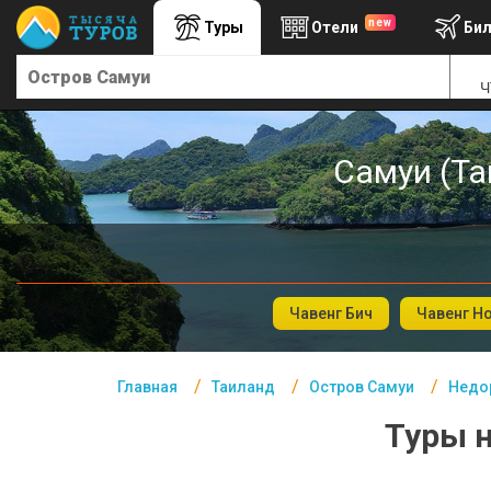
new
Туры
Отели
Би
Главная
Ч
Таиланд- Курорты
Офис г. Москва
Самуи (Та
Помощь
Подборки отелей
Турция
Таиланд
Чавенг Бич
Чавенг Н
ОАЭ
Главная
Таиланд
Остров Самуи
Недор
Египет
Туры н
Куба
Шри Ланка