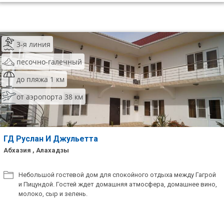
3-я линия
песочно-галечный
до пляжа 1 км
от аэропорта 38 км
ГД Руслан И Джульетта
Абхазия , Алахадзы
Небольшой гостевой дом для спокойного отдыха между Гагрой
и Пицундой. Гостей ждет домашняя атмосфера, домашнее вино,
молоко, сыр и зелень.