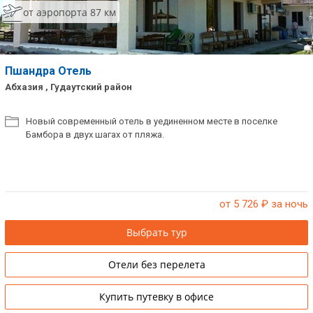
от аэропорта 87 км
Сетевые отели Таиланда
Сетевые отели Шри Ланки
Пшандра Отель
Абхазия , Гудаутский район
Сетевые отели Вьетнама
Новый современный отель в уединенном месте в поселке
Бамбора в двух шагах от пляжа.
Сетевые отели Мальдив
Сетевые отели Бали
Сетевые отели Сейшел
от 5 726
₽ за ночь
Сетевые отели Маврикия
Выбрать тур
Отели без перелета
Купить путевку в офисе