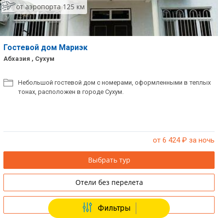
от аэропорта 125 км
Гостевой дом Мариэк
Абхазия , Сухум
Небольшой гостевой дом с номерами, оформленными в теплых
тонах, расположен в городе Сухум.
от 6 424
₽ за ночь
Выбрать тур
Отели без перелета
Купить путевку в офисе
Фильтры