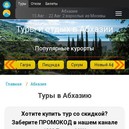
Туры
Отели
Билеты
Главная
Абхазия
15 Авг
-
22 Авг
2 взрослых
из Москвы
Абхазия - Курорты
Туры и отдых в Абхазии
Офис г. Москва
Популярные курорты
Помощь
Подборки отелей
Гагра
Пицунда
Сухум
Новый Афон
Турция
Таиланд
Главная
Абхазия
ОАЭ
Туры в Абхазию
Египет
Хотите купить тур со скидкой?
Куба
Заберите ПРОМОКОД в нашем канале
Шри Ланка