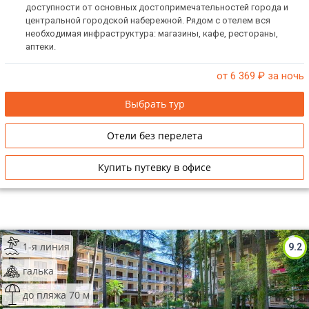
доступности от основных достопримечательностей города и
центральной городской набережной. Рядом с отелем вся
необходимая инфраструктура: магазины, кафе, рестораны,
аптеки.
от 6 369
₽ за ночь
Выбрать тур
Отели без перелета
Купить путевку в офисе
1-я линия
9.2
галька
до пляжа 70 м