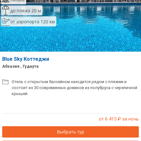
до пляжа 20 м
от аэропорта 120 км
Blue Sky Коттеджи
Абхазия , Гудаута
Отель с открытым бассейном находится рядом с пляжем и
состоит из 30 современных домиков из полубруса с черепичной
крышей.
от 6 415
₽ за ночь
Выбрать тур