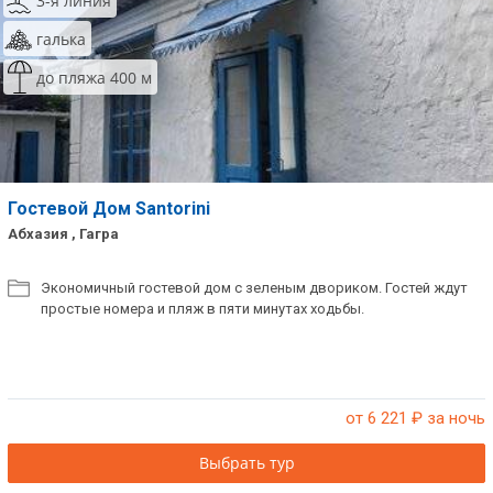
3-я линия
галька
до пляжа 400 м
Гостевой Дом Santorini
Абхазия , Гагра
Экономичный гостевой дом с зеленым двориком. Гостей ждут
простые номера и пляж в пяти минутах ходьбы.
от 6 221
₽ за ночь
Выбрать тур