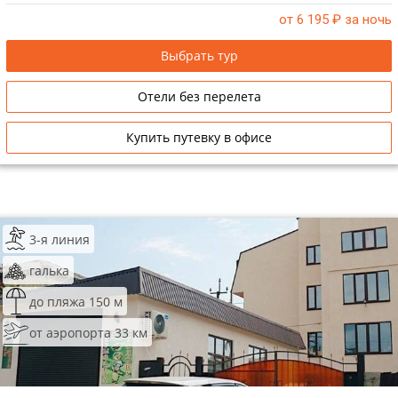
от 6 195
₽ за ночь
Выбрать тур
Отели без перелета
Купить путевку в офисе
3-я линия
галька
до пляжа 150 м
от аэропорта 33 км