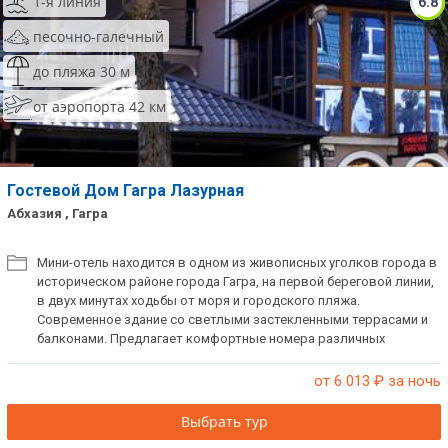
1-я линия
6.8
песочно-галечный
до пляжа 30 м
от аэропорта 42 км
Гостевой Дом Гагра Лазурная
Абхазия , Гагра
Мини-отель находится в одном из живописных уголков города в
историческом районе города Гагра, на первой береговой линии,
в двух минутах ходьбы от моря и городского пляжа.
Современное здание со светлыми застекленными террасами и
балконами. Предлагает комфортные номера различных
категорий с окнами на сторону моря или городских улиц.
Территория гостиницы благоустроенная и закрытая, есть места
от 6 013
₽ за ночь
для отдыха и прокат бытового инвентаря. На всей территории
работает Wi-Fi. Рядом с гостиницей находятся
Выбрать тур
достопримечательности и инфраструктура города.