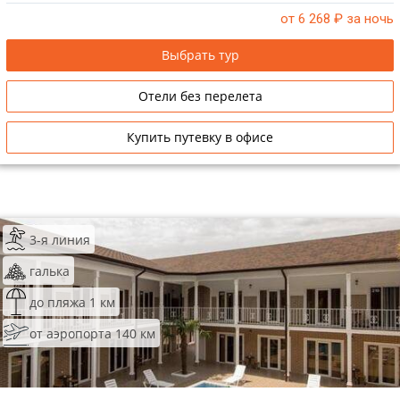
от 6 268
₽ за ночь
Выбрать тур
Отели без перелета
Купить путевку в офисе
3-я линия
галька
до пляжа 1 км
от аэропорта 140 км