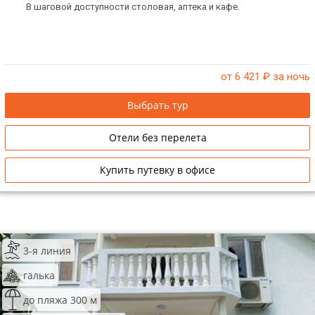
В шаговой доступности столовая, аптека и кафе.
от 6 421
₽ за ночь
Выбрать тур
Отели без перелета
Купить путевку в офисе
3-я линия
галька
до пляжа 300 м