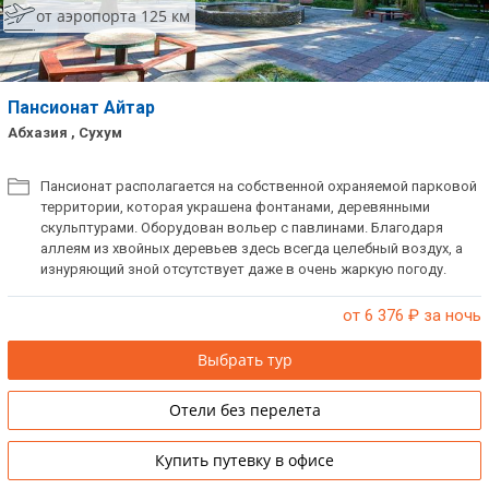
от аэропорта 125 км
Пансионат Айтар
Абхазия , Сухум
Пансионат располагается на собственной охраняемой парковой
территории, которая украшена фонтанами, деревянными
скульптурами. Оборудован вольер с павлинами. Благодаря
аллеям из хвойных деревьев здесь всегда целебный воздух, а
изнуряющий зной отсутствует даже в очень жаркую погоду.
Пансионат понравится всем ценителям тихого пляжного отдыха
вдали от городского шума. Работает сезонно: с мая по октябрь,
от 6 376
₽ за ночь
с декабря по январь.
Выбрать тур
Отели без перелета
Купить путевку в офисе