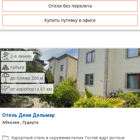
Отели без перелета
Купить путевку в офисе
2-я линия
галька
до пляжа 200 м
от аэропорта 81 км
Отель Дени Дельмар
Абхазия , Гудаута
Курортный отель в окружении пальм. Гостей ждут уютные