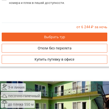
номера и пляж в пешей доступности.
от 6 244
₽ за ночь
Выбрать тур
Отели без перелета
Купить путевку в офисе
3-я линия
песочно-галечный
до пляжа 550 м