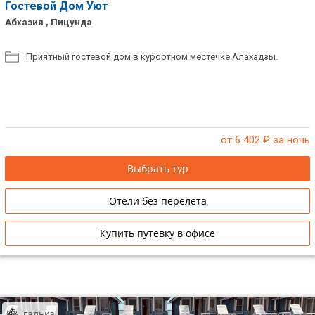
Гостевой Дом Уют
Абхазия , Пицунда
Приятный гостевой дом в курортном местечке Алахадзы.
от 6 402
₽ за ночь
Выбрать тур
Отели без перелета
Купить путевку в офисе
галька