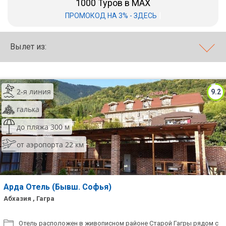
1000 Туров в MAX
|
ПРОМОКОД НА 3% - ЗДЕСЬ
Бали
Вьетнам
Вылет из:
Хайнань
Северный Гоа
2-я линия
9.2
Южный Гоа
галька
Занзибар
до пляжа 300 м
Абхазия
от аэропорта 22 км
Большой Сочи
Кав Мин Воды
Арда Отель (Бывш. Софья)
Абхазия , Гагра
Экскурсионные туры
VIP отели 5 звезд
Отель расположен в живописном районе Старой Гагры рядом с