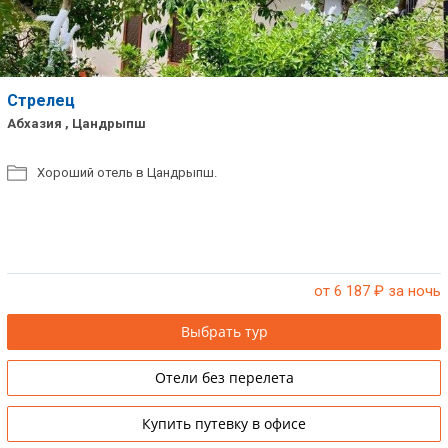
Стрелец
Абхазия , Цандрыпш
Хороший отель в Цандрыпш.
от 6 187
₽ за ночь
Выбрать тур
Отели без перелета
Купить путевку в офисе