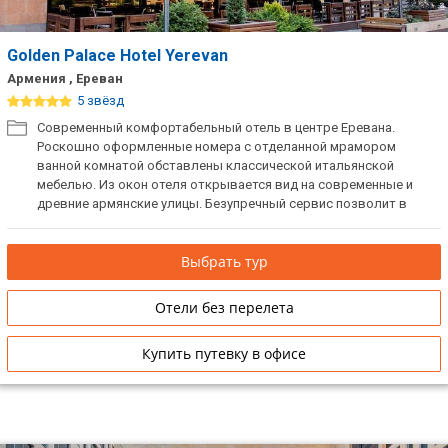
Сетевые отели Таиланда
Golden Palace Hotel Yerevan
Армения , Ереван
Сетевые отели Шри Ланки
5 звёзд
Современный комфортабельный отель в центре Еревана.
Сетевые отели Вьетнама
Роскошно оформленные номера с отделанной мрамором
ванной комнатой обставлены классической итальянской
мебелью. Из окон отеля открывается вид на современные и
Сетевые отели Мальдив
древние армянские улицы. Безупречный сервис позволит в
полной мере насладиться великолепным отдыхом.
Сетевые отели Бали
Выбрать тур
Сетевые отели Сейшел
Отели без перелета
Сетевые отели Маврикия
Купить путевку в офисе