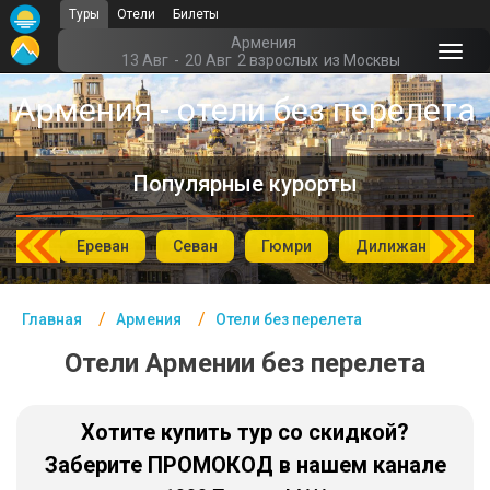
Туры
Отели
Билеты
Главная
Армения
13 Авг
-
20 Авг
2 взрослых
из Москвы
Армения - Курорты
Армения - отели без перелета
Офис г. Москва
Популярные курорты
Помощь
Подборки отелей
дзор
Ереван
Севан
Гюмри
Дилижан
Д
Турция
Таиланд
Главная
Армения
Отели без перелета
ОАЭ
Отели Армении без перелета
Египет
Хотите купить тур со скидкой?
Куба
Заберите ПРОМОКОД в нашем канале
Шри Ланка