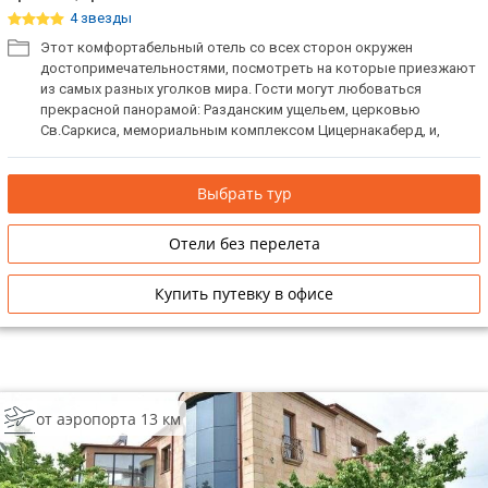
4 звезды
Этот комфортабельный отель со всех сторон окружен
достопримечательностями, посмотреть на которые приезжают
из самых разных уголков мира. Гости могут любоваться
прекрасной панорамой: Разданским ущельем, церковью
Св.Саркиса, мемориальным комплексом Цицернакаберд, и,
конечно же, дом-музеем Параджанова. Подходит для деловой и
экскурсионной поездки.
Выбрать тур
Отели без перелета
Купить путевку в офисе
от аэропорта 13 км