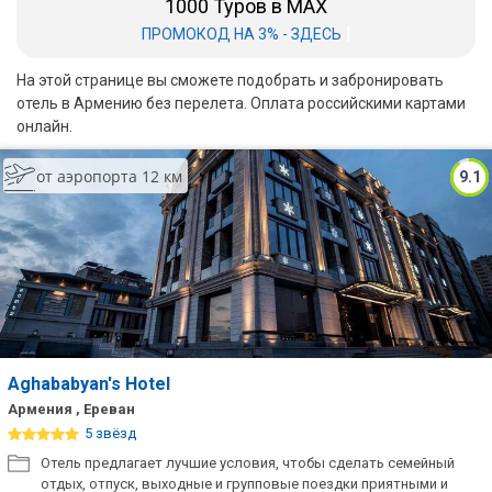
1000 Туров в MAX
|
ПРОМОКОД НА 3% - ЗДЕСЬ
Бали
На этой странице вы сможете подобрать и забронировать
Вьетнам
отель в Армению без перелета. Оплата российскими картами
онлайн.
Хайнань
Северный Гоа
от аэропорта 12 км
9.1
Южный Гоа
Занзибар
Абхазия
Большой Сочи
Aghababyan's Hotel
Кав Мин Воды
Армения , Ереван
5 звёзд
Экскурсионные туры
Отель предлагает лучшие условия, чтобы сделать семейный
VIP отели 5 звезд
отдых, отпуск, выходные и групповые поездки приятными и