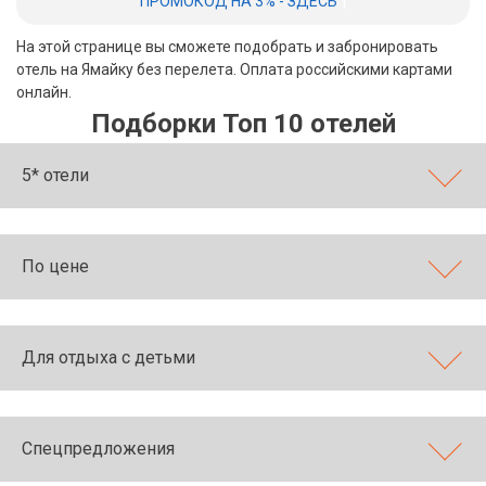
|
ПРОМОКОД НА 3% - ЗДЕСЬ
Бали
На этой странице вы сможете подобрать и забронировать
отель на Ямайку без перелета. Оплата российскими картами
Вьетнам
онлайн.
Подборки Топ 10 отелей
Хайнань
Северный Гоа
5* отели
Южный Гоа
Занзибар
По цене
Абхазия
Большой Сочи
Для отдыха с детьми
Кав Мин Воды
Экскурсионные туры
Спецпредложения
VIP отели 5 звезд