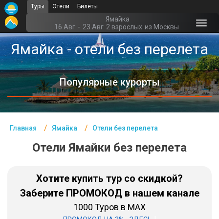
Туры
Отели
Билеты
Главная
Ямайка
16 Авг
-
23 Авг
2 взрослых
из Москвы
Ямайка - Курорты
Ямайка - отели без перелета
Офис г. Москва
Популярные курорты
Помощь
Подборки отелей
Турция
Главная
Ямайка
Отели без перелета
Таиланд
Отели Ямайки без перелета
ОАЭ
Хотите купить тур со скидкой?
Египет
Заберите ПРОМОКОД в нашем канале
Куба
1000 Туров в MAX
Шри Ланка