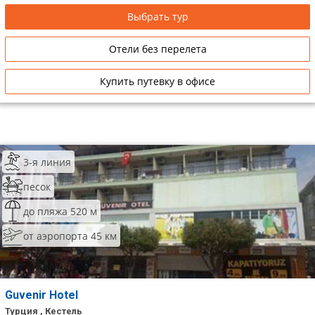
Выбрать тур
Отели без перелета
Купить путевку в офисе
3-я линия
песок
до пляжа 520 м
от аэропорта 45 км
Guvenir Hotel
Турция , Кестель