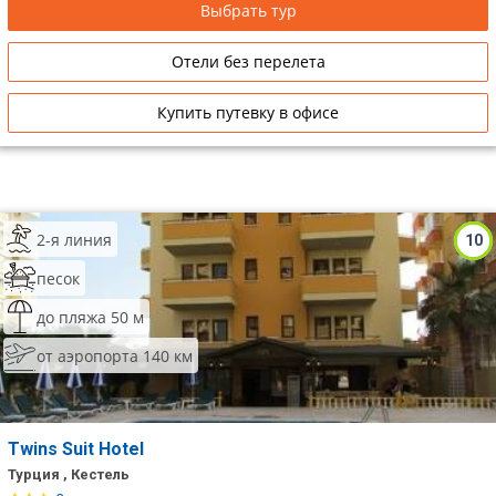
Выбрать тур
Сетевые отели Таиланда
Отели без перелета
Сетевые отели Шри Ланки
Купить путевку в офисе
Сетевые отели Вьетнама
Сетевые отели Мальдив
2-я линия
10
Сетевые отели Бали
песок
Сетевые отели Сейшел
до пляжа 50 м
от аэропорта 140 км
Сетевые отели Маврикия
Twins Suit Hotel
Турция , Кестель