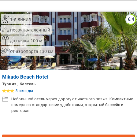
ТОП 10 лучших отелей 5*
1-я линия
6.4
ТОП 10 недорогих отелей
песочно-галечный
5*
до пляжа 100 м
Лучшие отели 4* звезды
от аэропорта 130 км
Недорогие отели 4*
звезды
Лучшие отели 3* звезды
Mikado Beach Hotel
Турция , Кестель
Недорогие отели 3*
3 звезды
звезды
Небольшой отель через дорогу от частного пляжа. Компактные
номера со стандартными удобствами, открытый бассейн и
Сетевые отели Турции
ресторан.
Сетевые отели Египта
Сетевые отели ОАЭ