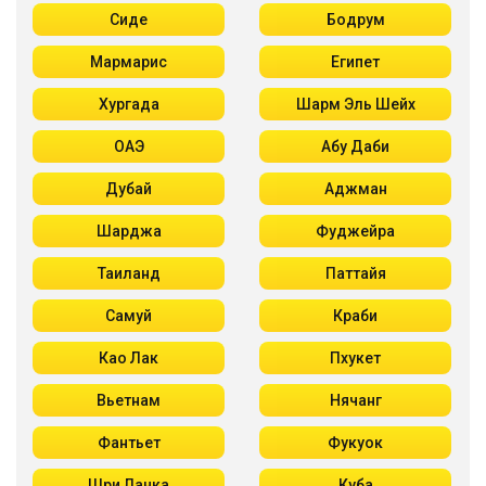
Сиде
Бодрум
Мармарис
Египет
Хургада
Шарм Эль Шейх
ОАЭ
Абу Даби
Дубай
Аджман
Шарджа
Фуджейра
Таиланд
Паттайя
Самуй
Краби
Као Лак
Пхукет
Вьетнам
Нячанг
Фантьет
Фукуок
Шри Ланка
Куба