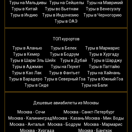
Туры на Мальдивы
Туры на Сейшелы
Туры на Маврикий
Туры в Китай
Туры во Вьетнам
Туры в Венесуэлу
Туры в Индию
Туры в Индонезию
Туры в Черногорию
Туры в ОАЭ
ТОП курортов
Туры в Аланью
Туры в Белек
Туры в Мармарис
Туры в Кемер
Туры в Бодрум
Туры в Хургаду
Туры в Шарм Эль Шейх
Туры в Дубай
Туры в Шарджу
Туры в Аджман
Туры на Пхукет
Туры в Паттайю
Туры в Као Лак
Туры в Фантьет
Туры на Хайнань
Туры в Варадеро
Туры в Северный Гоа
Туры в Южный Гоа
Туры в Сиде
Туры на Бали
Дешевые авиабилеты из Москвы
Москва - Сочи
Москва - Санкт-Петербург
Москва - Калининград
Москва - Казань
Москва - Мин. Воды
Москва - Анталья
Москва - Бодрум
Москва - Мармарис
Москва - Хургада
Москва - Бангкок