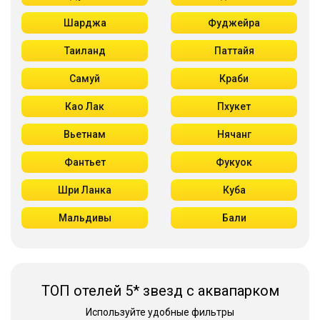
Шарджа
Фуджейра
Таиланд
Паттайя
Самуй
Краби
Као Лак
Пхукет
Вьетнам
Нячанг
Фантьет
Фукуок
Шри Ланка
Куба
Мальдивы
Бали
ТОП отелей 5* звезд с аквапарком
Используйте удобные фильтры