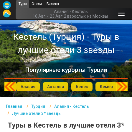
Туры
Отели
Билеты
Главная
Алания - Кестель
16 Авг
-
23 Авг
2 взрослых
из Москвы
Турция- Курорты
Кестель (Турция) - Туры в
Офис г. Москва
лучшие отели 3 звезды
Помощь
Подборки отелей
Популярные курорты Турции
Турция
Таиланд
мбул
Алания
Анталья
Белек
Кемер
Си
ОАЭ
Главная
Турция
Алания - Кестель
Египет
Лучшие отели 3* звезды
Куба
Туры в Кестель в лучшие отели 3*
Шри Ланка