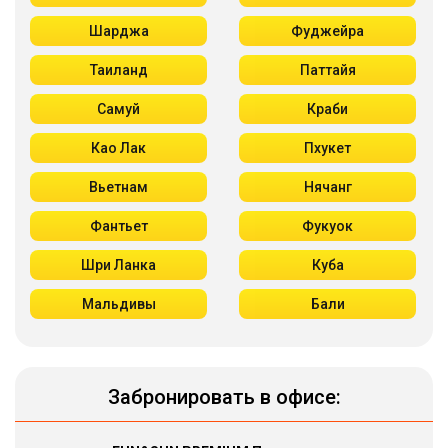
Шарджа
Фуджейра
Таиланд
Паттайя
Самуй
Краби
Као Лак
Пхукет
Вьетнам
Нячанг
Фантьет
Фукуок
Шри Ланка
Куба
Мальдивы
Бали
Забронировать в офисе: