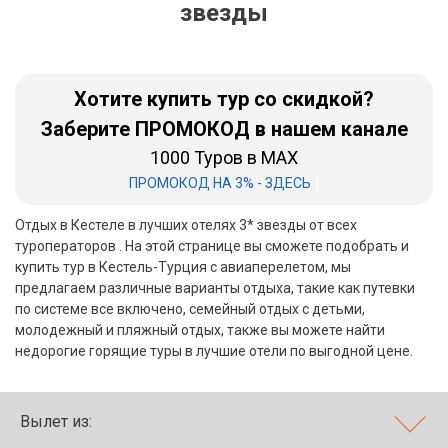
звезды
Бали
Вьетнам
Хотите купить тур со скидкой?
Хайнань
Заберите ПРОМОКОД в нашем канале
1000 Туров в MAX
Северный Гоа
|
ПРОМОКОД НА 3% - ЗДЕСЬ
Южный Гоа
Отдых в Кестеле в лучших отелях 3* звезды от всех
Занзибар
туроператоров . На этой странице вы сможете подобрать и
купить тур в Кестель-Турция с авиаперелетом, мы
Абхазия
предлагаем различные варианты отдыха, такие как путевки
по системе все включено, семейный отдых с детьми,
Большой Сочи
молодежный и пляжный отдых, также вы можете найти
недорогие горящие туры в лучшие отели по выгодной цене.
Кав Мин Воды
Экскурсионные туры
Вылет из:
VIP отели 5 звезд