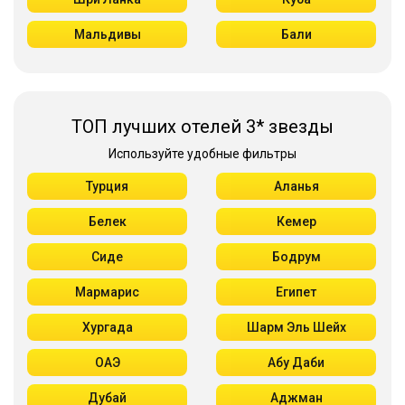
Мальдивы
Бали
ТОП лучших отелей 3* звезды
Используйте удобные фильтры
Турция
Аланья
Белек
Кемер
Сиде
Бодрум
Мармарис
Египет
Хургада
Шарм Эль Шейх
ОАЭ
Абу Даби
Дубай
Аджман