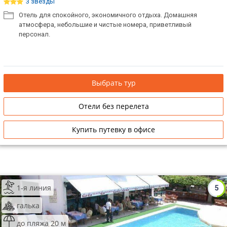
3 звезды
Отель для спокойного, экономичного отдыха. Домашняя
атмосфера, небольшие и чистые номера, приветливый
персонал.
Выбрать тур
Отели без перелета
Купить путевку в офисе
1-я линия
5
галька
до пляжа 20 м