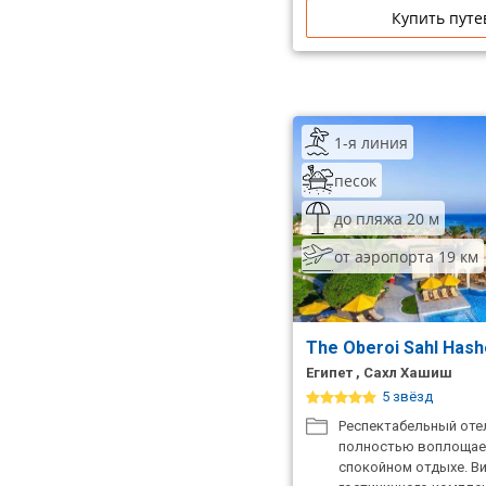
Купить путе
1-я линия
песок
до пляжа 20 м
от аэропорта 19 км
The Oberoi Sahl Has
Египет , Сахл Хашиш
5 звёзд
Респектабельный отел
полностью воплощает
спокойном отдыхе. В