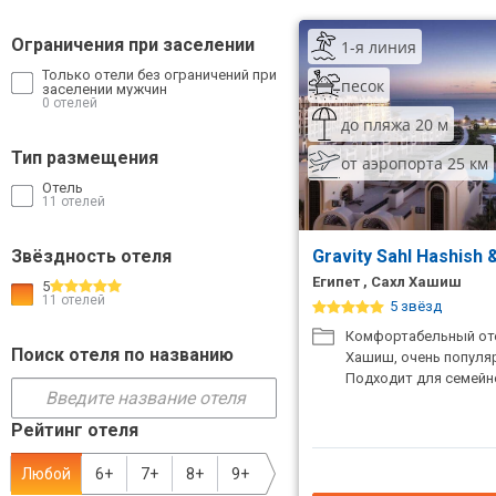
ТОП 10 лучших отелей 5*
Ограничения при заселении
1-я линия
Только отели без ограничений при
песок
заселении мужчин
ТОП 10 недорогих отелей
0 отелей
5*
до пляжа 20 м
Тип размещения
от аэропорта 25 км
Лучшие отели 4* звезды
Отель
11 отелей
Недорогие отели 4*
звезды
Звёздность отеля
Gravity Sahl Hashish
Лучшие отели 3* звезды
Египет , Сахл Хашиш
5
11 отелей
5 звёзд
Недорогие отели 3*
Комфортабельный оте
звезды
Поиск отеля по названию
Хашиш, очень популяр
Подходит для семейн
Сетевые отели Турции
Рейтинг отеля
Сетевые отели Египта
Любой
6+
7+
8+
9+
Сетевые отели ОАЭ