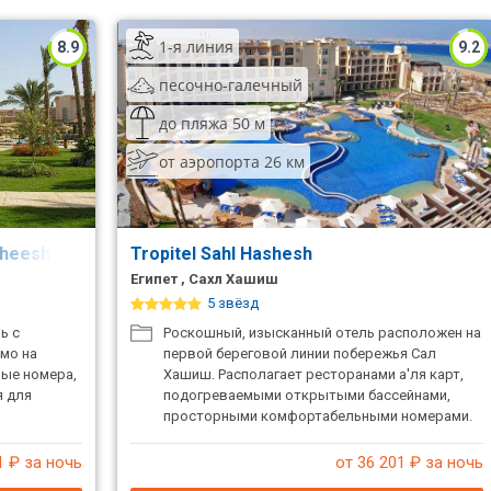
1-я линия
8.9
9.2
песочно-галечный
до пляжа 50 м
от аэропорта 26 км
heesh (Ex. Otium Pyramisa Beach Resort)
Tropitel Sahl Hashesh
Египет , Сахл Хашиш
5 звёзд
ь с
Роскошный, изысканный отель расположен на
мо на
первой береговой линии побережья Сал
ные номера,
Хашиш. Располагает ресторанами а'ля карт,
я для
подогреваемыми открытыми бассейнами,
просторными комфортабельными номерами.
Отель создан для гостей, ценящих роскошный
отдых.
1
₽ за ночь
от 36 201
₽ за ночь