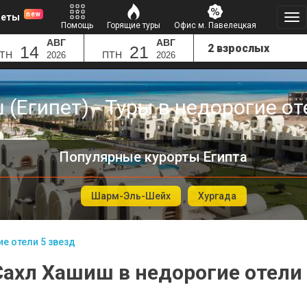
new
леты
Помощь
Горящие туры
Офис м. Павелецкая
АВГ
АВГ
14
21
ТН
ПТН
2026
2026
(Египет) - Туры в недорогие от
Популярные курорты Египта
Шарм-Эль-Шейх
Хургада
е отели 5 звезд
Сахл Хашиш в недорогие отели 