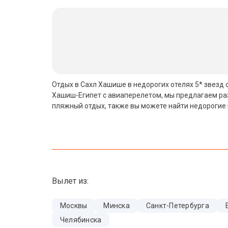
Бали
Вьетнам
Хайнань
Северный Гоа
Отдых в Сахл Хашише в недорогих отелях 5* звезд о
Хашиш-Египет с авиаперелетом, мы предлагаем раз
Южный Гоа
пляжный отдых, также вы можете найти недорогие 
Занзибар
Абхазия
Большой Сочи
Вылет из:
Кав Мин Воды
Экскурсионные туры
Москвы
Минска
Санкт-Петербурга
Челябинска
VIP отели 5 звезд