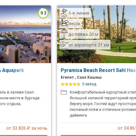
1-я линия
9.3
песок
до пляжа 20 м
от аэропорта 21 км
 & Aquapark
Pyramisa Beach Resort Sahl Has
Египет , Сахл Хашиш
5 звёзд
ль в заливе Сахл-
Комфортабельный курортный отел
ном месте в Хургаде.
большой зеленой территорией пря
ого отдыха.
берегу моря. Гостей ждут простор
песчаный пляж и отличные услови
дайвинга.
от 33 826
₽ за ночь
от 34 86