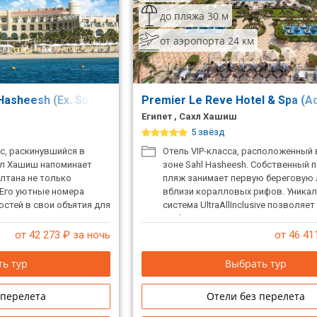
до пляжа 30 м
от аэропорта 24 км
Hasheesh (Ex. Sunrise Romance Resort) (Adults Only 16+)
Premier Le Reve Hotel & Spa (Ad
Египет , Сахл Хашиш
5 звёзд
с, раскинувшийся в
Отель VIP-класса, расположенный 
хл Хашиш напоминает
зоне Sahl Hasheesh. Собственный 
лтана не только
пляж занимает первую береговую 
. Его уютные номера
вблизи коралловых рифов. Уника
стей в свои объятия для
система UltraAllInclusive позволяе
часов, проведенных на
любом их шести ресторанов, нас
еля. Отель не
расслабляющими напитками и
от 42 273
₽ за ночь
от 46 41
о 16 лет.
разнообразными шоу.
ь тур
Выбрать тур
 перелета
Отели без перелета