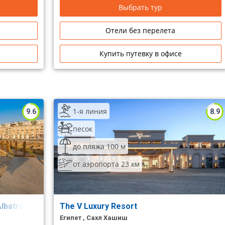
Выбрать тур
Отели без перелета
Купить путевку в офисе
1-я линия
9.6
8.9
песок
до пляжа 100 м
от аэропорта 23 км
Albatros Citadel)
The V Luxury Resort
Египет , Сахл Хашиш