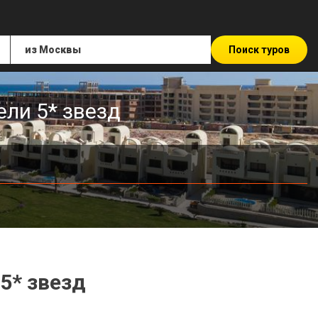
Поиск туров
ели 5* звезд
5* звезд