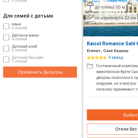
5 отелей
до пляжа 50 м
Для семей с детьми
от аэропорта 22 км
Няня
6 отелей
Детское меню
4 отелей
Kaisol Romance Sahl 
Детский клуб
3 отелей
Египет , Сахл Хашиш
Детский бассейн
5 звёзд
7 отелей
Гостиничный комплек
Применить фильтры
живописной бухте Са
дворец сказочного су
снаружи, но и внутри
ласково принимают го
отдыха после многих 
собственном пляже от
размещает с детьми д
Выбрат
Отели без