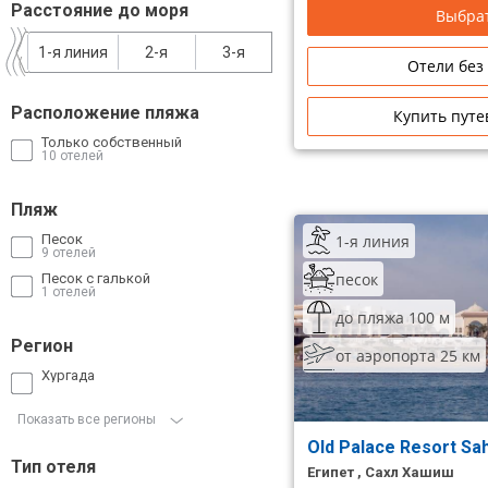
Расстояние до моря
Выбрат
Сетевые отели Таиланда
1-я линия
2-я
3-я
Отели без
Сетевые отели Шри Ланки
Расположение пляжа
Купить путе
Только собственный
Сетевые отели Вьетнама
10 отелей
Пляж
Сетевые отели Мальдив
1-я линия
Песок
9 отелей
Сетевые отели Бали
песок
Песок с галькой
1 отелей
Сетевые отели Сейшел
до пляжа 100 м
Регион
Сетевые отели Маврикия
от аэропорта 25 км
Хургада
Показать все регионы
Old Palace Resort Sa
Тип отеля
Египет , Сахл Хашиш