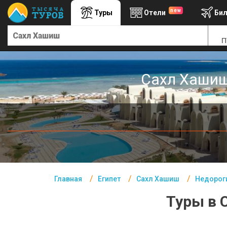
new
Туры
Отели
Би
Главная
П
Египет- Курорты
Офис г. Москва
Сахл Хашиш 
Помощь
Подборки отелей
Турция
Таиланд
ОАЭ
Главная
Египет
Сахл Хашиш
Недороги
Египет
Туры в 
Куба
Шри Ланка