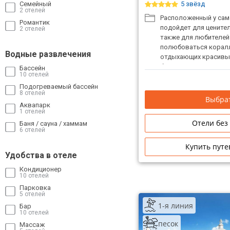
Семейный
5 звёзд
2 отелей
Расположенный у само
Романтик
подойдет для ценител
2 отелей
также для любителей 
полюбоваться коралл
Водные развлечения
отдыхающих красивы
большинство из кото
Бассейн
10 отелей
Подогреваемый бассейн
8 отелей
Выбрат
Аквапарк
1 отелей
Отели без
Баня / сауна / хаммам
6 отелей
Купить путе
Удобства в отеле
Кондиционер
10 отелей
Парковка
5 отелей
1-я линия
Бар
10 отелей
песок
Массаж