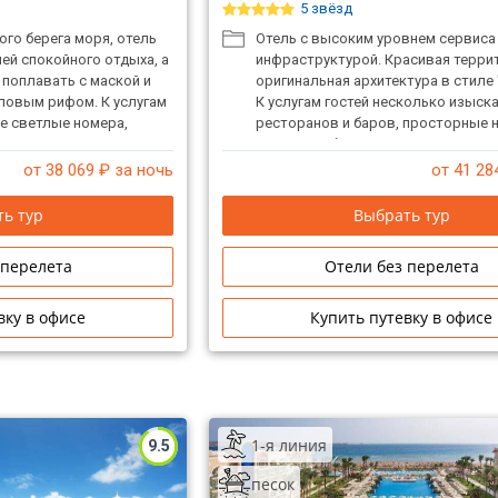
5 звёзд
го берега моря, отель
Отель с высоким уровнем сервиса
ей спокойного отдыха, а
инфраструктурой. Красивая терри
поплавать с маской и
оригинальная архитектура в стиле 
овым рифом. К услугам
К услугам гостей несколько изыск
е светлые номера,
ресторанов и баров, просторные 
рых имеют вид на море.
открытые бассейны и SPA-центр.
от 38 069
₽ за ночь
от 41 28
ь тур
Выбрать тур
 перелета
Отели без перелета
вку в офисе
Купить путевку в офисе
1-я линия
9.5
песок