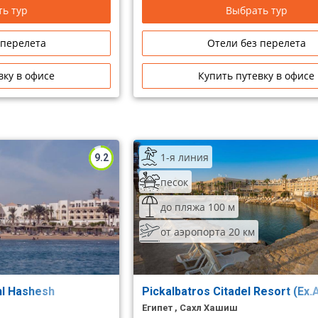
ь тур
Выбрать тур
 перелета
Отели без перелета
вку в офисе
Купить путевку в офисе
1-я линия
9.2
песок
до пляжа 100 м
от аэропорта 20 км
hl Hashesh
Pickalbatros Citadel Resort (Ex.
Египет , Сахл Хашиш