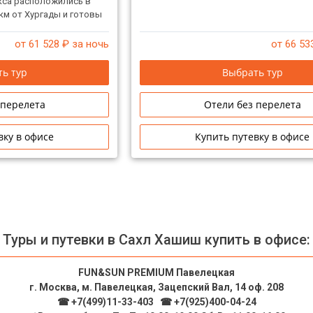
кса расположились в
5км от Хургады и готовы
ех, кто ищет уединения
оря. Архитектура курорта
от 61 528
₽ за ночь
от 66 53
она своими
лами, арками,
ь тур
Выбрать тур
дет роскошный дайвинг
 пляже, оснащенном
 перелета
Отели без перелета
успокаивающих
отеля. Высококлассный
вку в офисе
Купить путевку в офисе
Туры и путевки в Сахл Хашиш купить в офисе:
FUN&SUN PREMIUM Павелецкая
г. Москва, м. Павелецкая, Зацепский Вал, 14 оф. 208
☎ +7(499)11-33-403
|
☎ +7(925)400-04-24