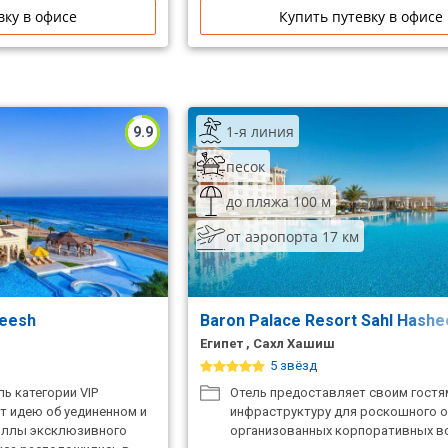
вку в офисе
Купить путевку в офисе
1-я линия
9.9
песок
до пляжа 100 м
от аэропорта 17 км
heesh
Baron Palace Resort Sahl Hash
Египет , Сахл Хашиш
5 звёзд
ь категории VIP
Отель предоставляет своим гост
 идею об уединенном и
инфраструктуру для роскошного о
иллы эксклюзивного
организованных корпоративных в