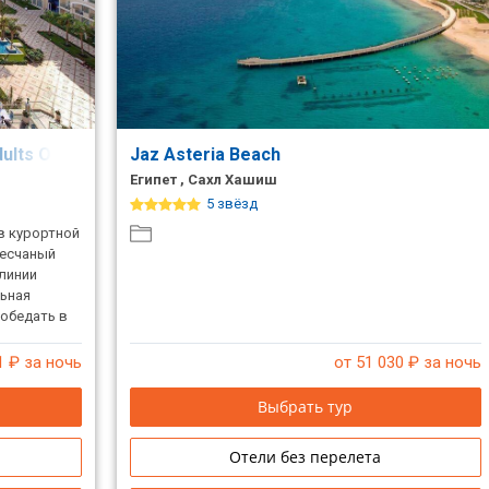
ults Only 16+)
Jaz Asteria Beach
Египет , Сахл Хашиш
5 звёзд
в курортной
песчаный
линии
льная
т обедать в
лаждаясь
1
₽ за ночь
от 51 030
₽ за ночь
Выбрать тур
Отели без перелета