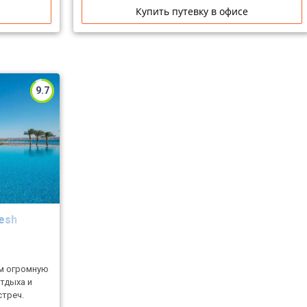
Купить путевку в офисе
9.7
eesh
ям огромную
тдыха и
стреч.