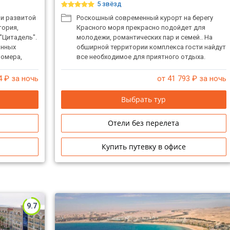
5 звёзд
 и развитой
Роскошный современный курорт на берегу
тория,
Красного моря прекрасно подойдет для
"Цитадель".
молодежи, романтических пар и семей.. На
анных
обширной территории комплекса гости найдут
номера,
все необходимое для приятного отдыха.
Порадует множество развлечений для детей и
взрослых, особенно для любителей водных
4
₽ за ночь
от 41 793
₽ за ночь
активностей. К услугам гостей разнообразный
выбор ресторанов, где можно отведать
Выбрать тур
блюда мировых кухонь, в барах подают
освежающие коктейли.
Отели без перелета
Купить путевку в офисе
9.7