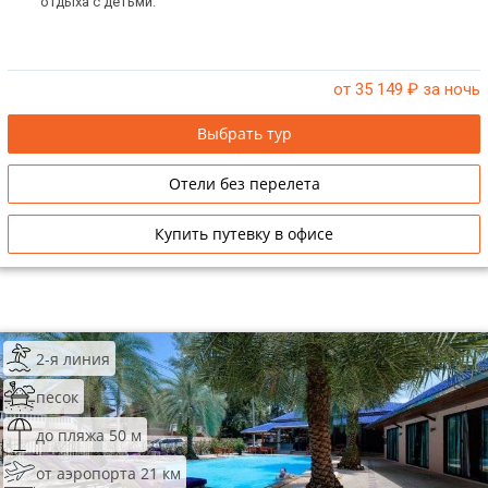
отдыха с детьми.
от 35 149
₽ за ночь
Выбрать тур
Отели без перелета
Купить путевку в офисе
2-я линия
песок
до пляжа 50 м
от аэропорта 21 км