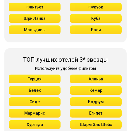
Фантьет
Фукуок
Шри Ланка
Куба
Мальдивы
Бали
ТОП лучших отелей 3* звезды
Используйте удобные фильтры
Турция
Аланья
Белек
Кемер
Сиде
Бодрум
Мармарис
Египет
Хургада
Шарм Эль Шейх