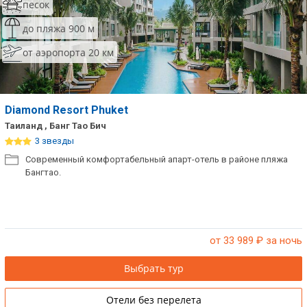
песок
до пляжа 900 м
от аэропорта 20 км
Diamond Resort Phuket
Таиланд , Банг Тао Бич
3 звезды
Современный комфортабельный апарт-отель в районе пляжа
Бангтао.
от 33 989
₽ за ночь
Выбрать тур
Отели без перелета