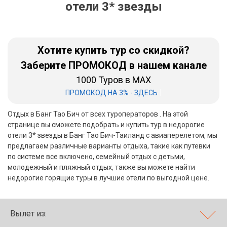
отели 3* звезды
Бали
Вьетнам
Хотите купить тур со скидкой?
Хайнань
Заберите ПРОМОКОД в нашем канале
1000 Туров в MAX
Северный Гоа
|
ПРОМОКОД НА 3% - ЗДЕСЬ
Южный Гоа
Отдых в Банг Тао Бич от всех туроператоров . На этой
Занзибар
странице вы сможете подобрать и купить тур в недорогие
отели 3* звезды в Банг Тао Бич-Таиланд с авиаперелетом, мы
Абхазия
предлагаем различные варианты отдыха, такие как путевки
по системе все включено, семейный отдых с детьми,
Большой Сочи
молодежный и пляжный отдых, также вы можете найти
недорогие горящие туры в лучшие отели по выгодной цене.
Кав Мин Воды
Экскурсионные туры
Вылет из:
VIP отели 5 звезд