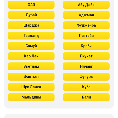
ОАЭ
Абу Даби
Дубай
Аджман
Шарджа
Фуджейра
Таиланд
Паттайя
Самуй
Краби
Као Лак
Пхукет
Вьетнам
Нячанг
Фантьет
Фукуок
Шри Ланка
Куба
Мальдивы
Бали