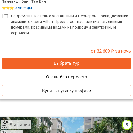
Таиланд , Банг Тао Бич
3 звезды
Современный отель с элегантным интерьером, принадлежащий
знаменитой сети Hilton. Предлагает насладиться стильными
номерами, красивыми видами на природу и безупречным
сервисом.
от 32 609
₽ за ночь
Выбрать тур
Отели без перелета
Купить путевку в офисе
3-я линия
9