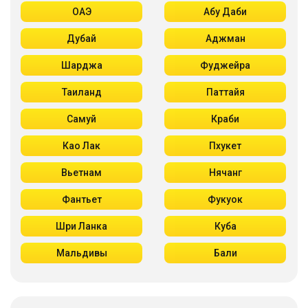
ОАЭ
Абу Даби
Дубай
Аджман
Шарджа
Фуджейра
Таиланд
Паттайя
Самуй
Краби
Као Лак
Пхукет
Вьетнам
Нячанг
Фантьет
Фукуок
Шри Ланка
Куба
Мальдивы
Бали