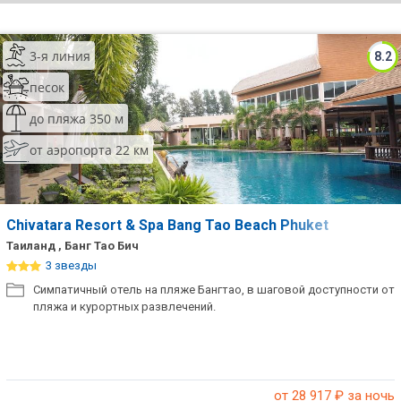
ТОП 10 лучших отелей 5*
3-я линия
8.2
ТОП 10 недорогих отелей
песок
5*
до пляжа 350 м
Лучшие отели 4* звезды
от аэропорта 22 км
Недорогие отели 4*
звезды
Лучшие отели 3* звезды
Chivatara Resort & Spa Bang Tao Beach Phuket
Таиланд , Банг Тао Бич
Недорогие отели 3*
3 звезды
звезды
Симпатичный отель на пляже Бангтао, в шаговой доступности от
пляжа и курортных развлечений.
Сетевые отели Турции
Сетевые отели Египта
Сетевые отели ОАЭ
от 28 917
₽ за ночь