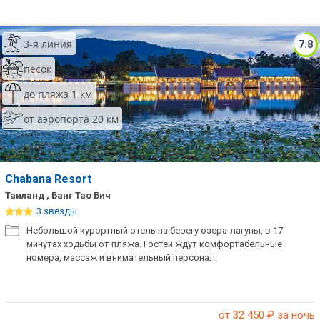
3-я линия
7.8
песок
до пляжа 1 км
от аэропорта 20 км
Chabana Resort
Таиланд , Банг Тао Бич
3 звезды
Небольшой курортный отель на берегу озера-лагуны, в 17
минутах ходьбы от пляжа. Гостей ждут комфортабельные
номера, массаж и внимательный персонал.
от 32 450
₽ за ночь