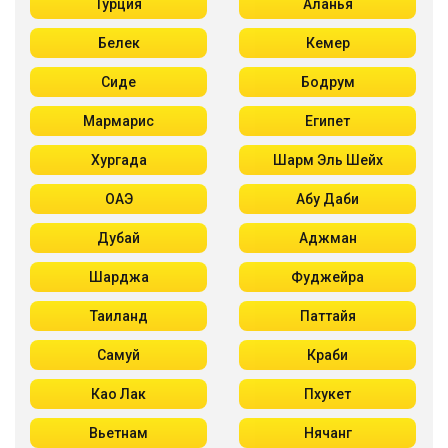
Турция
Аланья
Белек
Кемер
Сиде
Бодрум
Мармарис
Египет
Хургада
Шарм Эль Шейх
ОАЭ
Абу Даби
Дубай
Аджман
Шарджа
Фуджейра
Таиланд
Паттайя
Самуй
Краби
Као Лак
Пхукет
Вьетнам
Нячанг