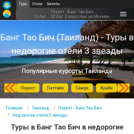
Туры
Отели
Билеты
Главная
Пхукет - Банг Тао Бич
13 Авг
-
20 Авг
2 взрослых
из Москвы
Таиланд- Курорты
Банг Тао Бич (Таиланд) - Туры в
Офис г. Москва
недорогие отели 3 звезды
Помощь
Подборки отелей
Популярные курорты Таиланда
Турция
Таиланд
аХин
Пхукет
Паттайя
Самуи
Краби
Као
ОАЭ
Главная
Таиланд
Пхукет - Банг Тао Бич
Египет
Недорогие отели 3 звезды
Куба
Туры в Банг Тао Бич в недорогие
Шри Ланка