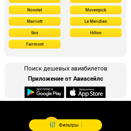
Novotel
Movenpick
Marriott
Le Meridien
Ibis
Hilton
Fairmont
Поиск дешевых авиабилетов
Приложение от Авиасейлс
Доступно в
Загрузите в
Фильтры