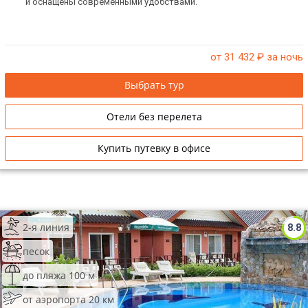
и оснащены современными удобствами.
от 31 432
₽ за ночь
Выбрать тур
Отели без перелета
Купить путевку в офисе
2-я линия
8.8
песок
до пляжа 100 м
от аэропорта 20 км