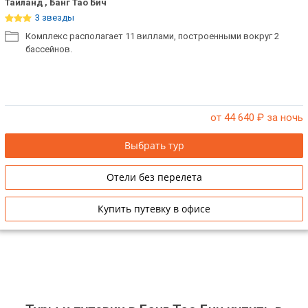
Таиланд , Банг Тао Бич
3 звезды
Комплекс располагает 11 виллами, построенными вокруг 2
бассейнов.
от 44 640
₽ за ночь
Выбрать тур
Отели без перелета
Купить путевку в офисе