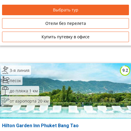
Выбрать тур
Отели без перелета
Купить путевку в офисе
3-я линия
9.2
песок
до пляжа 1 км
от аэропорта 20 км
Hilton Garden Inn Phuket Bang Tao