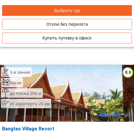
Сетевые отели Таиланда
Выбрать тур
Отели без перелета
Сетевые отели Шри Ланки
Купить путевку в офисе
Сетевые отели Вьетнама
Сетевые отели Мальдив
3-я линия
Сетевые отели Бали
8.8
песок
Сетевые отели Сейшел
до пляжа 200 м
Сетевые отели Маврикия
от аэропорта 20 км
Bangtao Village Resort