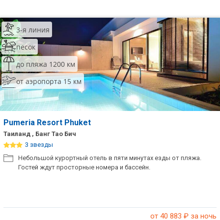
3-я линия
песок
до пляжа 1200 км
от аэропорта 15 км
Pumeria Resort Phuket
Таиланд , Банг Тао Бич
3 звезды
Небольшой курортный отель в пяти минутах езды от пляжа.
Гостей ждут просторные номера и бассейн.
от 40 883
₽ за ночь