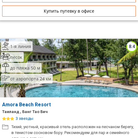
Купить путевку в офисе
1-я линия
8.4
песок
до пляжа 50 м
от аэропорта 24 км
Amora Beach Resort
Таиланд , Банг Тао Бич
3 звезды
Тихий, уютный, красивый отель расположен на песчаном берегу,
в тенистом сосновом бору. Рекомендуем для пар и семейного