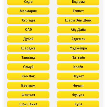
Сиде
Бодрум
Мармарис
Египет
Хургада
Шарм Эль Шейх
ОАЭ
Абу Даби
Дубай
Аджман
Шарджа
Фуджейра
Таиланд
Паттайя
Самуй
Краби
Као Лак
Пхукет
Вьетнам
Нячанг
Фантьет
Фукуок
Шри Ланка
Куба