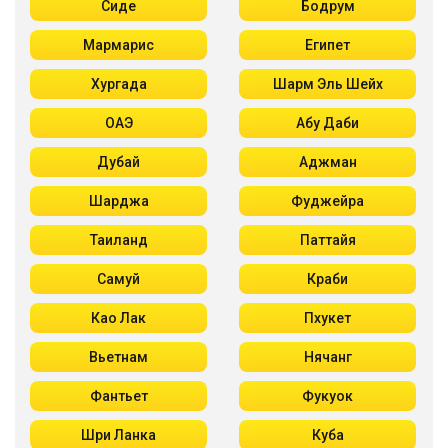
Сиде
Бодрум
Мармарис
Египет
Хургада
Шарм Эль Шейх
ОАЭ
Абу Даби
Дубай
Аджман
Шарджа
Фуджейра
Таиланд
Паттайя
Самуй
Краби
Као Лак
Пхукет
Вьетнам
Нячанг
Фантьет
Фукуок
Шри Ланка
Куба