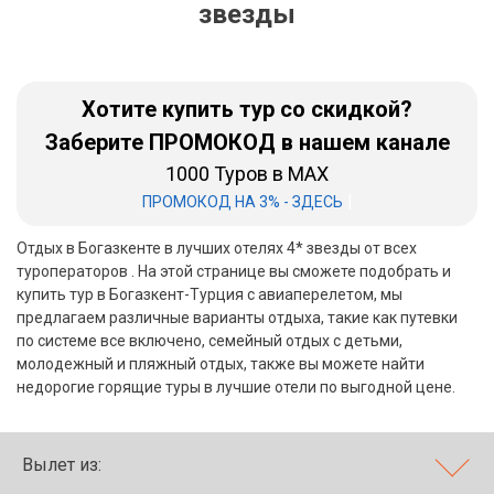
звезды
Бали
Вьетнам
Хотите купить тур со скидкой?
Хайнань
Заберите ПРОМОКОД в нашем канале
1000 Туров в MAX
Северный Гоа
|
ПРОМОКОД НА 3% - ЗДЕСЬ
Южный Гоа
Отдых в Богазкенте в лучших отелях 4* звезды от всех
Занзибар
туроператоров . На этой странице вы сможете подобрать и
купить тур в Богазкент-Турция с авиаперелетом, мы
Абхазия
предлагаем различные варианты отдыха, такие как путевки
по системе все включено, семейный отдых с детьми,
Большой Сочи
молодежный и пляжный отдых, также вы можете найти
недорогие горящие туры в лучшие отели по выгодной цене.
Кав Мин Воды
Экскурсионные туры
Вылет из:
VIP отели 5 звезд