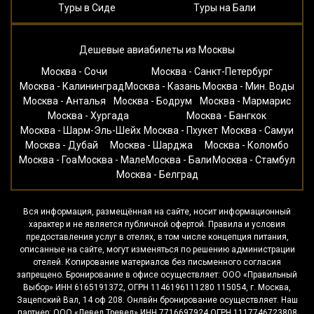
Туры в Сиде
Туры на Бали
Дешевые авиабилеты из Москвы
Москва - Сочи
Москва - Санкт-Петербург
Москва - Калининград
Москва - Казань
Москва - Мин. Воды
Москва - Анталья
Москва - Бодрум
Москва - Мармарис
Москва - Хургада
Москва - Бангкок
Москва - Шарм-Эль-Шейх
Москва - Пхукет
Москва - Самуи
Москва - Дубай
Москва - Шарджа
Москва - Коломбо
Москва - Гоа
Москва - Мале
Москва - Бали
Москва - Стамбул
Москва - Белград
Вся информация, размещённая на сайте, носит информационный
характер и не является публичной офертой. Правила и условия
предоставления услуг в отелях, в том числе концепция питания,
описанные на сайте, могут изменяться по решению администрации
отелей. Копирование материалов без письменного согласия
запрещено. Бронирование в офисе осуществляет: ООО «Правильный
Выбор» ИНН 6165191372, ОГРН 1146196111280 115054, г. Москва,
Зацепский Вал, 14 оф 208. Онлвйн бронирование осуществляет. Наш
партнер: ООО «Левел Тревел» ИНН 7716697924 ОГРН 1117746723808