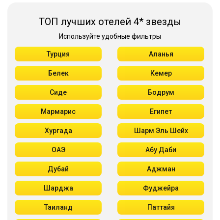
ТОП лучших отелей 4* звезды
Используйте удобные фильтры
Турция
Аланья
Белек
Кемер
Сиде
Бодрум
Мармарис
Египет
Хургада
Шарм Эль Шейх
ОАЭ
Абу Даби
Дубай
Аджман
Шарджа
Фуджейра
Таиланд
Паттайя