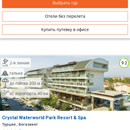
Выбрать тур
Сетевые отели Таиланда
Отели без перелета
Сетевые отели Шри Ланки
Купить путевку в офисе
Сетевые отели Вьетнама
Сетевые отели Мальдив
2-я линия
9.2
Сетевые отели Бали
галька
Сетевые отели Сейшел
до пляжа 200 м
от аэропорта 40 км
Сетевые отели Маврикия
Crystal Waterworld Park Resort & Spa
Турция , Богазкент