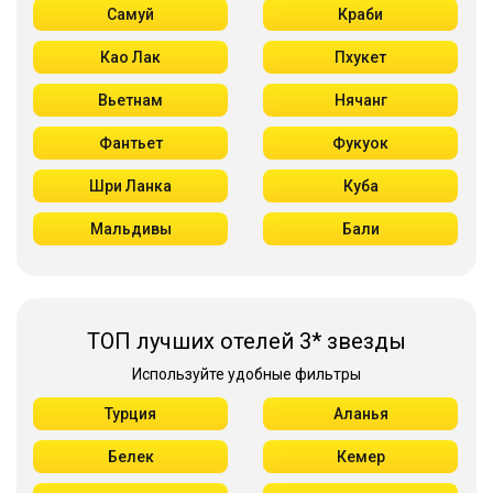
Самуй
Краби
Као Лак
Пхукет
Вьетнам
Нячанг
Фантьет
Фукуок
Шри Ланка
Куба
Мальдивы
Бали
ТОП лучших отелей 3* звезды
Используйте удобные фильтры
Турция
Аланья
Белек
Кемер