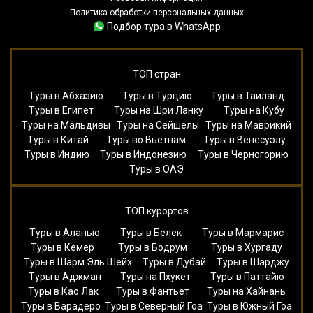
Политика обработки персональных данных
Подбор тура в WhatsApp
ТОП стран
Туры в Абхазию
Туры в Турцию
Туры в Таиланд
Туры в Египет
Туры на Шри Ланку
Туры на Кубу
Туры на Мальдивы
Туры на Сейшелы
Туры на Маврикий
Туры в Китай
Туры во Вьетнам
Туры в Венесуэлу
Туры в Индию
Туры в Индонезию
Туры в Черногорию
Туры в ОАЭ
ТОП курортов
Туры в Аланью
Туры в Белек
Туры в Мармарис
Туры в Кемер
Туры в Бодрум
Туры в Хургаду
Туры в Шарм Эль Шейх
Туры в Дубай
Туры в Шарджу
Туры в Аджман
Туры на Пхукет
Туры в Паттайю
Туры в Као Лак
Туры в Фантьет
Туры на Хайнань
Туры в Варадеро
Туры в Северный Гоа
Туры в Южный Гоа