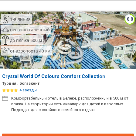
ТОП 10 лучших отелей 5*
1-я линия
8.8
ТОП 10 недорогих отелей
песочно-галечный
5*
до пляжа 500 м
Лучшие отели 4* звезды
от аэропорта 40 км
Недорогие отели 4*
звезды
Лучшие отели 3* звезды
Crystal World Of Colours Comfort Collection
Турция , Богазкент
Недорогие отели 3*
4 звезды
звезды
Комфортабельный отель в Белеке, расположенный в 500 м от
пляжа. На территории есть аквапарк для детей и взрослых.
Сетевые отели Турции
Подходит для спокойного семейного отдыха.
Сетевые отели Египта
Сетевые отели ОАЭ