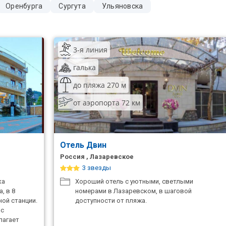
Оренбурга
Сургута
Ульяновска
3-я линия
галька
до пляжа 270 м
от аэропорта 72 км
Отель Двин
Россия , Лазаревское
3 звезды
ка
Хороший отель с уютными, светлыми
, в 8
номерами в Лазаревском, в шаговой
ой станции.
доступности от пляжа.
 с
лагает