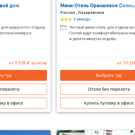
евой дом
Мини-Отель Оранжевое Солн
Россия , Лазаревское
3 звезды
 для недорогого отдыха
Уютный мини-отель для отдыха на 
 уютные номера и
Гостей ждут комфортабельные но
в десяти минутах ходьбы.
от 9 938
₽ за ночь
от 10 21
ь тур
Выбрать тур
 перелета
Отели без перелета
вку в офисе
Купить путевку в офисе