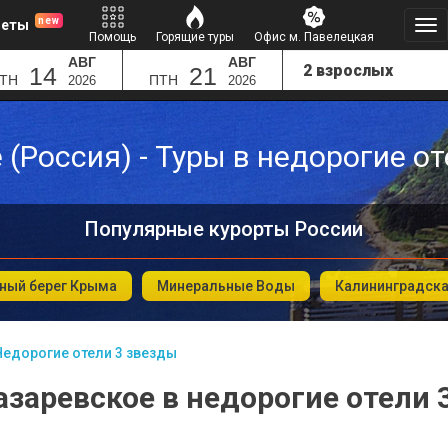
new
леты
Помощь
Горящие туры
Офис м. Павелецкая
АВГ
АВГ
14
21
ТН
ПТН
2026
2026
(Россия) - Туры в недорогие о
Популярные курорты России
ый берег Крыма
Минеральные Воды
Калининградска
Недорогие отели 3 звезды
азаревское в недорогие отели 