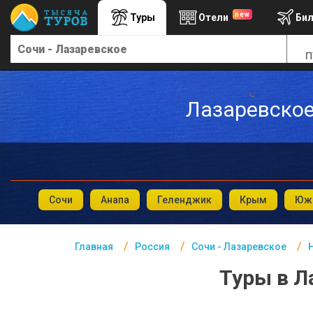
new
Туры
Отели
Би
Главная
П
Россия- Курорты
Офис г. Москва
Лазаревское 
Помощь
Подборки отелей
Турция
Таиланд
Сочи
Анапа
Геленджик
Крым
Южн
ОАЭ
Главная
Россия
Сочи - Лазаревское
Египет
Туры в Л
Куба
Шри Ланка