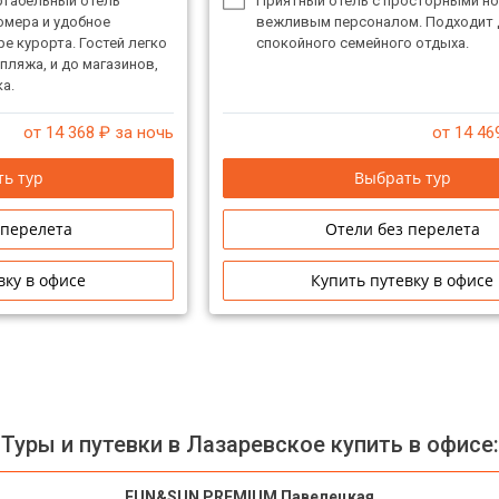
табельный отель
Приятный отель с просторными н
омера и удобное
вежливым персоналом. Подходит 
е курорта. Гостей легко
спокойного семейного отдыха.
пляжа, и до магазинов,
а.
от 14 368
₽ за ночь
от 14 46
ь тур
Выбрать тур
 перелета
Отели без перелета
вку в офисе
Купить путевку в офисе
Туры и путевки в Лазаревское купить в офисе:
FUN&SUN PREMIUM Павелецкая