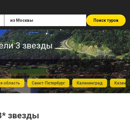
Поиск туров
тели 3 звезды
я область
Санкт-Петербург
Калининград
Казань
3* звезды