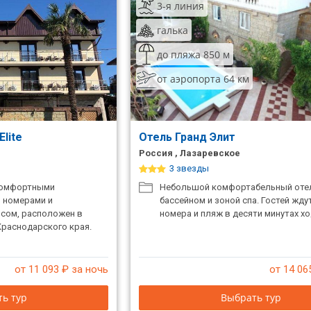
3-я линия
галька
до пляжа 850 м
от аэропорта 64 км
Elite
Отель Гранд Элит
Россия , Лазаревское
3 звезды
 комфортными
Небольшой комфортабельный оте
 номерами и
бассейном и зоной спа. Гостей жд
сом, расположен в
номера и пляж в десяти минутах х
Краснодарского края.
от 11 093
₽ за ночь
от 14 06
ь тур
Выбрать тур