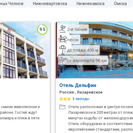
ных Челнов
Нижневартовска
Нижнекамска
Омска
2-я линия
9.5
песок
до пляжа 400 м
от аэропорта 96 км
Отель Дельфин
Россия , Лазаревское
3 звезды
 самом живописном и
Отель расположен в центре посел
районе. Гостей ждут
Лазаревское в 200 метрах от пляжа
номера и пляж в пяти
минутах ходьбы от железнодорожн
Отель оборудован в соответствии
европейскими стандартами, распо