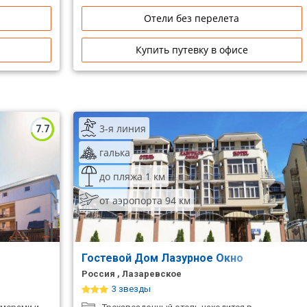
Отели без перелета
Купить путевку в офисе
3-я линия
7.7
галька
до пляжа 1 км
от аэропорта 94 км
Гостевой Дом Лазурное Окно
Россия , Лазаревское
3 звезды