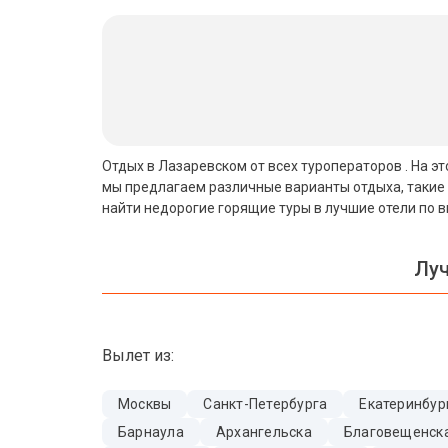
Бали
Вьетнам
Хайнань
Северный Гоа
Отдых в Лазаревском от всех туроператоров . На э
мы предлагаем различные варианты отдыха, такие 
Южный Гоа
найти недорогие горящие туры в лучшие отели по 
Занзибар
Луч
Абхазия
Большой Сочи
Вылет из:
Кав Мин Воды
Экскурсионные туры
Москвы
Санкт-Петербурга
Екатеринбур
Барнаула
Архангельска
Благовещенск
VIP отели 5 звезд