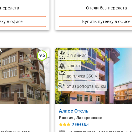
 перелета
Отели без перелета
вку в офисе
Купить путевку в офисе
2-я линия
9.5
галька
до пляжа 350 м
от аэропорта 95 км
Аллес Отель
Россия , Лазаревское
3 звезды