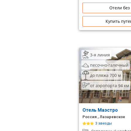
Отели без
Купить путе
3-я линия
песочно-галечный
до пляжа 700 м
от аэропорта 94 км
Отель Маэстро
Россия , Лазаревское
3 звезды