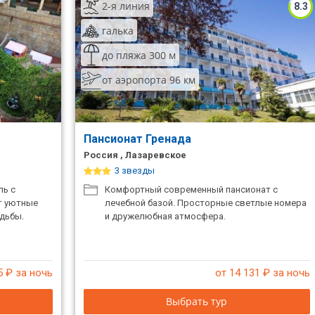
2-я линия
8.3
галька
до пляжа 300 м
от аэропорта 96 км
Пансионат Гренада
Россия , Лазаревское
3 звезды
ль с
Комфортный современный пансионат с
ут уютные
лечебной базой. Просторные светлые номера
одьбы.
и дружелюбная атмосфера.
5
₽ за ночь
от 14 131
₽ за ночь
Выбрать тур