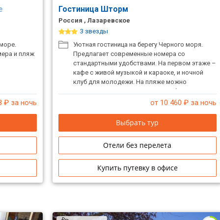
це
Гостиница Шторм
Россия , Лазаревское
3 звезды
море.
Уютная гостиница на берегу Черного моря.
мера и пляж
Предлагает современные номера со
стандартными удобствами. На первом этаже –
кафе с живой музыкой и караоке, и ночной
клуб для молодежи. На пляже можно
покататься на скутере, морском банане,
гидровелосипеде, водных лыжах, полетать на
8
₽ за ночь
от 10 460
₽ за ночь
парашюте или выйти на яхте в открытое море.
Выбрать тур
Отели без перелета
Купить путевку в офисе