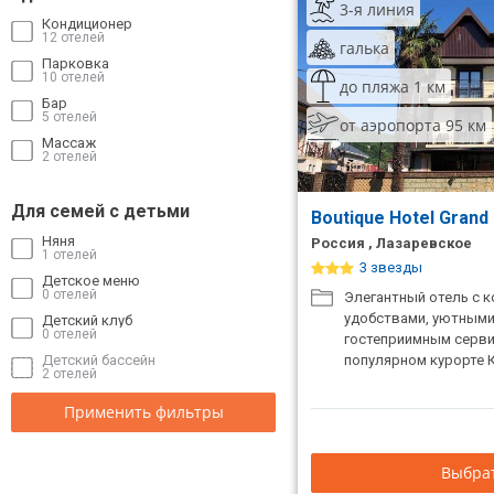
3-я линия
Кондиционер
12 отелей
галька
Парковка
10 отелей
до пляжа 1 км
Бар
5 отелей
от аэропорта 95 км
Массаж
2 отелей
Для семей с детьми
Boutique Hotel Grand 
Няня
Россия , Лазаревское
1 отелей
3 звезды
Детское меню
0 отелей
Элегантный отель с
удобствами, уютными
Детский клуб
0 отелей
гостеприимным серви
Детский бассейн
популярном курорте 
2 отелей
Применить фильтры
Выбрат