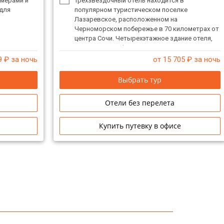
омерами и
Трехзвездочный отель находится в
для
популярном туристическом поселке
Лазаревское, расположенном на
Черноморском побережье в 70 километрах от
центра Сочи. Четырехэтажное здание отеля,
оснащенное лифтом, занимает закрытую
благоустроенную территорию с внутренним
9
₽ за ночь
от 15 705
₽ за ночь
двором.
Выбрать тур
Отели без перелета
Купить путевку в офисе