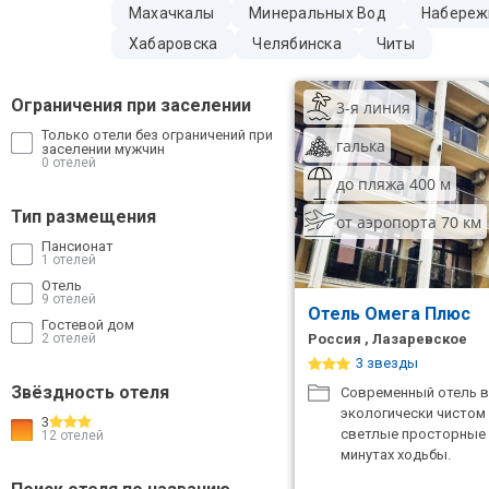
Махачкалы
Минеральных Вод
Набереж
ТОП 10 лучших отелей 5*
Хабаровска
Челябинска
Читы
ТОП 10 недорогих отелей
Ограничения при заселении
3-я линия
5*
Только отели без ограничений при
галька
заселении мужчин
Лучшие отели 4* звезды
0 отелей
до пляжа 400 м
Недорогие отели 4*
Тип размещения
от аэропорта 70 км
звезды
Пансионат
1 отелей
Лучшие отели 3* звезды
Отель
9 отелей
Отель Омега Плюс
Недорогие отели 3*
Гостевой дом
звезды
2 отелей
Россия , Лазаревское
3 звезды
Сетевые отели Турции
Звёздность отеля
Современный отель в
экологически чистом 
3
Сетевые отели Египта
светлые просторные 
12 отелей
минутах ходьбы.
Сетевые отели ОАЭ