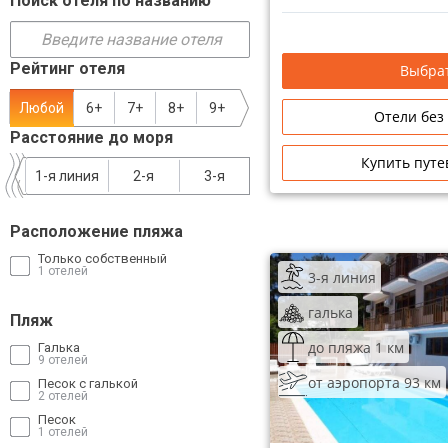
Поиск отеля по названию
Сетевые отели Таиланда
Рейтинг отеля
Выбрат
Сетевые отели Шри Ланки
Любой
6+
7+
8+
9+
Отели без
Расстояние до моря
Сетевые отели Вьетнама
Купить путе
1-я линия
2-я
3-я
Сетевые отели Мальдив
Расположение пляжа
Сетевые отели Бали
Только собственный
1 отелей
3-я линия
Сетевые отели Сейшел
галька
Пляж
Сетевые отели Маврикия
до пляжа 1 км
Галька
9 отелей
от аэропорта 93 км
Песок с галькой
2 отелей
Песок
1 отелей