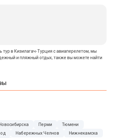
ть тур в Кизилагач-Турция с авиаперелетом, мы
одежный и пляжный отдых, также вы можете найти
квы
Новосибирска
Перми
Тюмени
Вод
Набережных Челнов
Нижнекамска