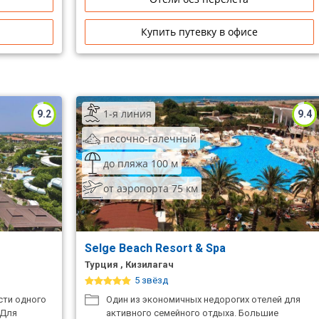
Купить путевку в офисе
1-я линия
9.2
9.4
песочно-галечный
до пляжа 100 м
от аэропорта 75 км
Selge Beach Resort & Spa
Турция , Кизилагач
5 звёзд
асти одного
Один из экономичных недорогих отелей для
 Для
активного семейного отдыха. Большие