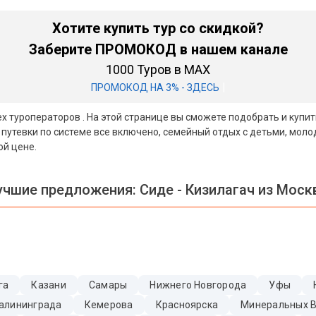
Хотите купить тур со скидкой?
Заберите ПРОМОКОД в нашем канале
1000 Туров в MAX
|
ПРОМОКОД НА 3% - ЗДЕСЬ
ех туроператоров . На этой странице вы сможете подобрать и купи
 путевки по системе все включено, семейный отдых с детьми, мол
ой цене.
учшие предложения:
Сиде - Кизилагач из Мос
га
Казани
Самары
Нижнего Новгорода
Уфы
алининграда
Кемерова
Красноярска
Минеральных 