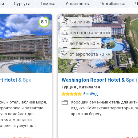
чи
Сургута
Томска
Ульяновска
Челябинска
Ч
1-я линия
8.1
песочно-галечный
до пляжа 50 м
от аэропорта 70 км
t Hotel & Spa
Washington Resort Hotel & Spa 
Турция , Кизилагач
5 звёзд
ный отель вблизи моря,
Хороший семейный отель для акт
ерриторию и развитую
отдыха. Компактная территория, 
ично подойдет для
прямо на берегу.
детьми, молодежи.
ловия и услуги для
ания.