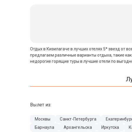
Бали
Вьетнам
Хайнань
Северный Гоа
Отдых в Кизилагаче в лучших отелях 5* звезд от вс
предлагаем различные варианты отдыха, такие как
Южный Гоа
недорогие горящие туры в лучшие отели по выгодн
Занзибар
Л
Абхазия
Большой Сочи
Вылет из:
Кав Мин Воды
Экскурсионные туры
Москвы
Санкт-Петербурга
Екатеринбур
Барнаула
Архангельска
Иркутска
К
VIP отели 5 звезд