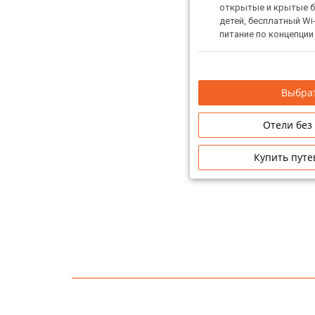
открытые и крытые б
детей, бесплатный Wi
питание по концепции
Внимание! Отель не з
в один номер.
Выбрат
Отели без
Купить путе