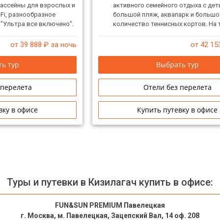
ассейны для взрослых и
активного семейного отдыха с дет
-Fi, разнообразное
большой пляж, аквапарк и большо
 "Ультра все включено".
количество теннисных кортов. На
аселяет одиноких мужчин
отеля есть «Парк приключений» д
взрослых.
от 39 888
₽ за ночь
от 42 15
ь тур
Выбрать тур
 перелета
Отели без перелета
вку в офисе
Купить путевку в офисе
Туры и путевки в Кизилагач купить в офисе:
FUN&SUN PREMIUM Павелецкая
г. Москва, м. Павелецкая, Зацепский Вал, 14 оф. 208