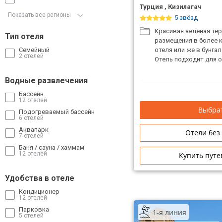
Турция , Кизилагач
Показать все регионы
5 звёзд
Красивая зеленая те
Тип отеля
размещения в более 
Семейный
отеля или же в бунгал
2 отелей
Отель подходит для о
Водные развлечения
Бассейн
12 отелей
Выбрат
Подогреваемый бассейн
6 отелей
Аквапарк
Отели без
7 отелей
Баня / сауна / хаммам
12 отелей
Купить путе
Удобства в отеле
Кондиционер
12 отелей
Парковка
1-я линия
5 отелей