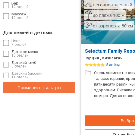
Бар
песочно-галечный
12 отелей
Массаж
до пляжа 100 м
12 отелей
от аэропорта 80 км
Для семей с детьми
Няня
7 отелей
Selectum Family Reso
Детское меню
10 отелей
Турция , Кизилагач
Детский клуб
5 звёзд
3 отелей
Отель знаменит свои
Детский бассейн
11 отелей
талассотерапии, пре
пятидесяти различных
Применить фильтры
здоровьем. Питание 
номера. Для активно
семейного отдыха.
Выбрат
Отели без