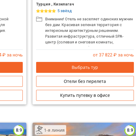
Турция , Кизилагач
5 звёзд
арной
Внимание! Отель не заселяет одиноких мужчин
для
без дам. Красивая зеленая территория с
ия.
интересным архитектурным решением.
Развитая инфраструктура, отличный SPA-
центр (солевая и снеговая комнаты,
различные программы). На территории отеля
создана пещера со звездным небом, в
4
₽ за ночь
от 37 822
₽ за ночь
которой расположены рестораны a la carte.
Отличное питание. Отель высокого уровня для
Выбрать тур
спокойного отдыха взрослых. Открыт
современный конгресс-центр. Популярен как
Отели без перелета
отель для проведения конференций. Гости
могут бесплатно пользоваться всеми
услугами Sunrise Park Resort & SPA.
Купить путевку в офисе
1-я линия
8.9
8.9