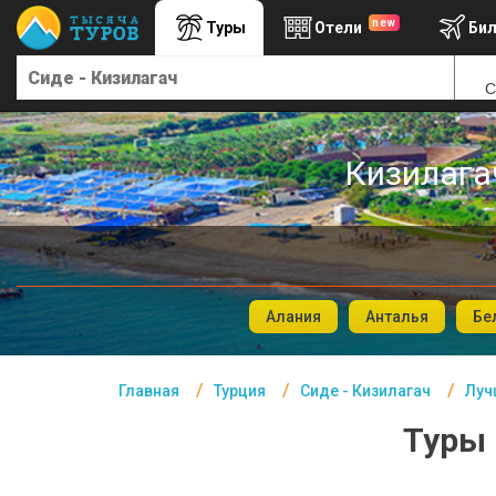
new
Туры
Отели
Би
Главная
С
Турция- Курорты
Офис г. Москва
Кизилагач
Помощь
Подборки отелей
Турция
Таиланд
Алания
Анталья
Бе
ОАЭ
Главная
Турция
Сиде - Кизилагач
Луч
Египет
Туры 
Куба
Шри Ланка