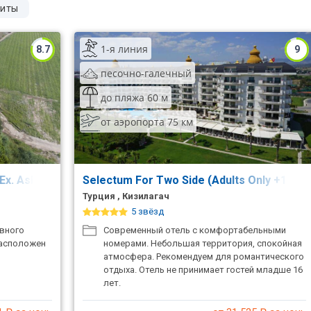
иты
1-я линия
8.7
9
песочно-галечный
до пляжа 60 м
от аэропорта 75 км
(Ex. Aska Washington Resort)
Selectum For Two Side (Adults Only +16) (
Турция , Кизилагач
5 звёзд
ивного
Современный отель с комфортабельными
расположен
номерами. Небольшая территория, спокойная
атмосфера. Рекомендуем для романтического
отдыха. Отель не принимает гостей младше 16
лет.