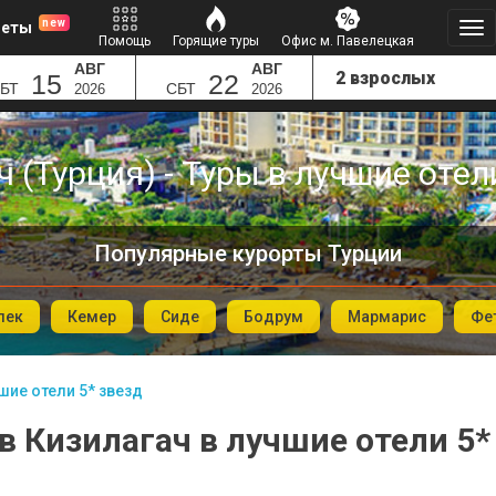
new
леты
Помощь
Горящие туры
Офис м. Павелецкая
АВГ
АВГ
15
22
БТ
СБТ
2026
2026
 (Турция) - Туры в лучшие отел
Популярные курорты Турции
лек
Кемер
Сиде
Бодрум
Мармарис
Фе
шие отели 5* звезд
в Кизилагач в лучшие отели 5*