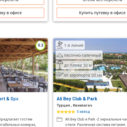
вку в офисе
Купить путевку в офисе
1-я линия
9.3
песочно-галечный
до пляжа 30 м
от аэропорта 90 км
ort & Spa
Ali Bey Club & Park
Турция , Кизилагач
5 звёзд
предлагает гостям
Ali Bey Club и Park -2 зеркальные ч
табельных номерах,
отеля. Различная система питания.