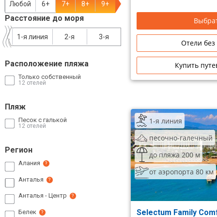
Любой
6+
7+
8+
9+
Сетевые отели Таиланда
Расстояние до моря
Выбрат
1-я линия
2-я
3-я
Сетевые отели Шри Ланки
Отели без
Расположение пляжа
Купить путе
Сетевые отели Вьетнама
Только собственный
12 отелей
Сетевые отели Мальдив
Пляж
Сетевые отели Бали
1-я линия
Песок с галькой
12 отелей
Сетевые отели Сейшел
песочно-галечный
Регион
до пляжа 200 м
Сетевые отели Маврикия
Алания
?
от аэропорта 80 км
Анталья
?
Анталья - Центр
?
Selectum Family Comfo
Белек
?