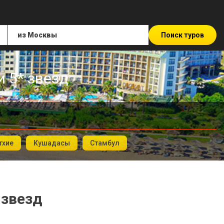
Поиск туров
и 5* звезд
тхие
Кушадасы
Стамбул
 звезд