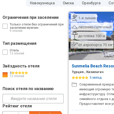
Новокузнецка
Омска
Оренбурга
Со
ТОП 10 лучших отелей 5*
Ограничения при заселении
1-я линия
ТОП 10 недорогих отелей
Только отели без ограничений при
песочно-галечный
5*
заселении мужчин
9 отелей
до пляжа 100 м
Лучшие отели 4* звезды
Тип размещения
от аэропорта 70 км
Недорогие отели 4*
Отель
звезды
12 отелей
Лучшие отели 3* звезды
Звёздность отеля
Sunmelia Beach Resor
Турция , Кизилагач
5
Недорогие отели 3*
12 отелей
5 звёзд
звезды
Современный прекрас
Поиск отеля по названию
Сетевые отели Турции
имеющий огромную т
инфраструктуру. Отл
Сетевые отели Египта
семейного отдыха с 
Предоставляет все ус
Рейтинг отеля
комфортного пребыв
Сетевые отели ОАЭ