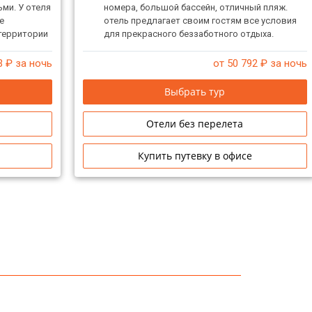
ьми. У отеля
номера, большой бассейн, отличный пляж.
е
отель предлагает своим гостям все условия
 территории
для прекрасного беззаботного отдыха.
ля
3
₽ за ночь
от 50 792
₽ за ночь
Выбрать тур
Отели без перелета
Купить путевку в офисе