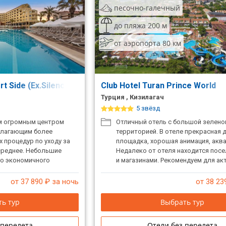
песочно-галечный
до пляжа 200 м
от аэропорта 80 км
rt Side (Ex.Silence Beach Resort)
Club Hotel Turan Prince World
Турция , Кизилагач
5 звёзд
м огромным центром
Отличный отель с большой зелено
длагающим более
территорией. В отеле прекрасная 
 процедур по уходу за
площадка, хорошая анимация, аква
среднее. Небольшие
Недалеко от отеля находится посе
го экономичного
и магазинами. Рекомендуем для ак
семейного отдыха.
от 37 890
₽ за ночь
от 38 23
ь тур
Выбрать тур
 перелета
Отели без перелета