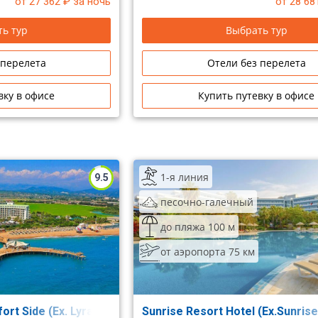
от 27 362
₽ за ночь
от 28 68
ь тур
Выбрать тур
 перелета
Отели без перелета
вку в офисе
Купить путевку в офисе
1-я линия
9.5
песочно-галечный
до пляжа 100 м
от аэропорта 75 км
rt Side (Ex. Lyra Resort)
Sunrise Resort Hotel (Ex.Sunris