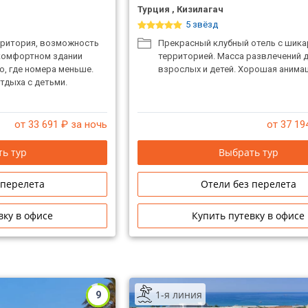
Турция , Кизилагач
5 звёзд
рритория, возможность
Прекрасный клубный отель с шик
комфортном здании
территорией. Масса развлечений 
о, где номера меньше.
взрослых и детей. Хорошая анимац
тдыха с детьми.
от 33 691
₽ за ночь
от 37 19
ь тур
Выбрать тур
 перелета
Отели без перелета
вку в офисе
Купить путевку в офисе
1-я линия
9