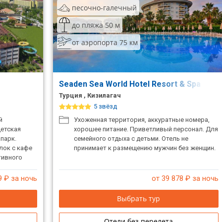
песочно-галечный
до пляжа 50 м
от аэропорта 75 км
Seaden Sea World Hotel Resort & Spa
Турция , Кизилагач
5 звёзд
й
Ухоженная территория, аккуратные номера,
детская
хорошее питание. Приветливый персонал. Для
парк.
семейного отдыха с детьми. Отель не
лок с кафe
принимает к размещению мужчин без женщин.
тивного
9
₽ за ночь
от 39 878
₽ за ночь
Выбрать тур
Отели без перелета