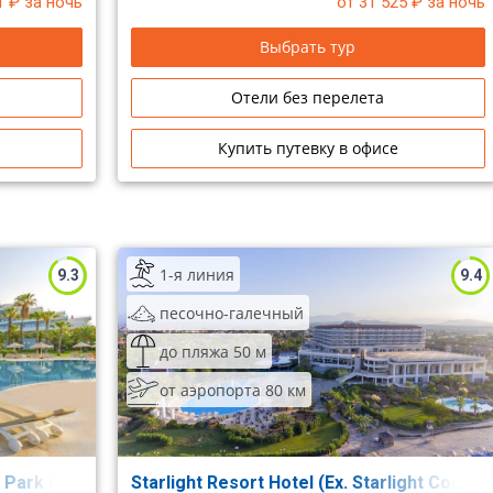
1
₽ за ночь
от 31 525
₽ за ночь
Выбрать тур
Отели без перелета
Купить путевку в офисе
1-я линия
9.3
9.4
песочно-галечный
до пляжа 50 м
от аэропорта 80 км
e Park Resort & Spa)
Starlight Resort Hotel (Ex. Starlight Conv