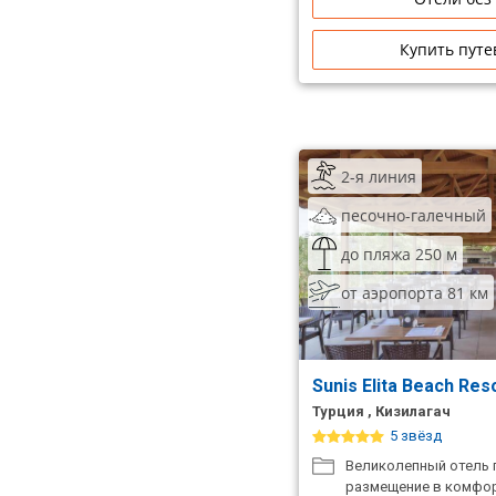
Купить путе
2-я линия
песочно-галечный
до пляжа 250 м
от аэропорта 81 км
Sunis Elita Beach Res
Турция , Кизилагач
5 звёзд
Великолепный отель 
размещение в комфор