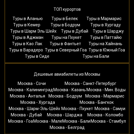
ТОП курортов
Туры в Аланью
Туры в Белек
Туры в Мармарис
Туры в Кемер
Туры в Бодрум
Туры в Хургаду
Туры в Шарм Эль Шейх
Туры в Дубай
Туры в Шарджу
Туры в Аджман
Туры на Пхукет
Туры в Паттайю
Туры в Као Лак
Туры в Фантьет
Туры на Хайнань
Туры в Варадеро
Туры в Северный Гоа
Туры в Южный Гоа
Туры в Сиде
Туры на Бали
Дешевые авиабилеты из Москвы
Москва - Сочи
Москва - Санкт-Петербург
Москва - Калининград
Москва - Казань
Москва - Мин. Воды
Москва - Анталья
Москва - Бодрум
Москва - Мармарис
Москва - Хургада
Москва - Бангкок
Москва - Шарм-Эль-Шейх
Москва - Пхукет
Москва - Самуи
Москва - Дубай
Москва - Шарджа
Москва - Коломбо
Москва - Гоа
Москва - Мале
Москва - Бали
Москва - Стамбул
Москва - Белград