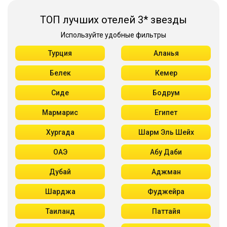
ТОП лучших отелей 3* звезды
Используйте удобные фильтры
Турция
Аланья
Белек
Кемер
Сиде
Бодрум
Мармарис
Египет
Хургада
Шарм Эль Шейх
ОАЭ
Абу Даби
Дубай
Аджман
Шарджа
Фуджейра
Таиланд
Паттайя