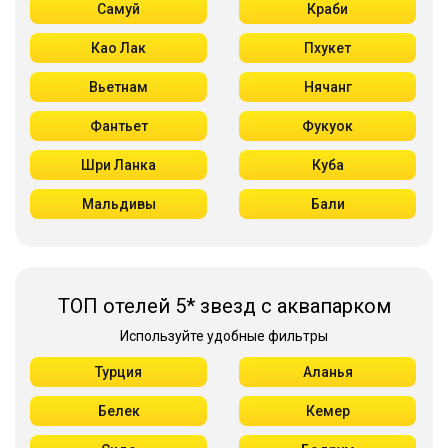
Самуй
Краби
Као Лак
Пхукет
Вьетнам
Нячанг
Фантьет
Фукуок
Шри Ланка
Куба
Мальдивы
Бали
ТОП отелей 5* звезд с аквапарком
Используйте удобные фильтры
Турция
Аланья
Белек
Кемер