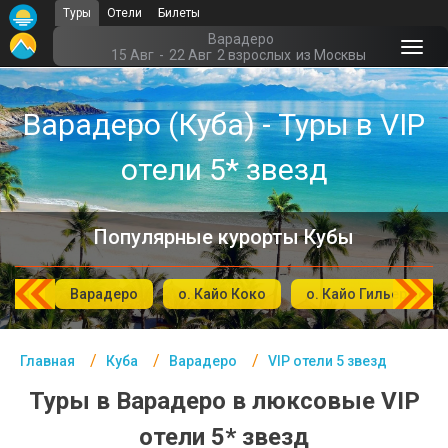
Туры
Отели
Билеты
Главная
Варадеро
15 Авг
-
22 Авг
2 взрослых
из Москвы
Куба- Курорты
Варадеро (Куба) - Туры в VIP
Офис г. Москва
отели 5* звезд
Помощь
Подборки отелей
Популярные курорты Кубы
Турция
Таиланд
ьгин
Варадеро
о. Кайо Коко
о. Кайо Гильермо
ОАЭ
Главная
Куба
Варадеро
VIP отели 5 звезд
Египет
Туры в Варадеро в люксовые VIP
Куба
отели 5* звезд
Шри Ланка