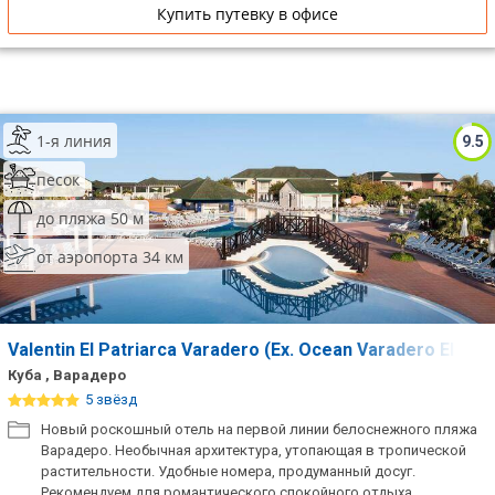
Купить путевку в офисе
1-я линия
9.5
песок
до пляжа 50 м
от аэропорта 34 км
Valentin El Patriarca Varadero (Ex. Ocean Varadero El Pat
Куба , Варадеро
5 звёзд
Новый роскошный отель на первой линии белоснежного пляжа
Варадеро. Необычная архитектура, утопающая в тропической
растительности. Удобные номера, продуманный досуг.
Рекомендуем для романтического спокойного отдыха.