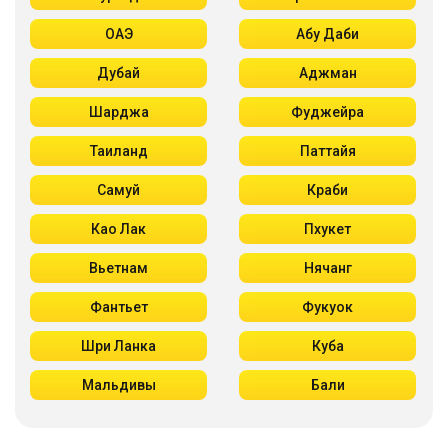
ОАЭ
Абу Даби
Дубай
Аджман
Шарджа
Фуджейра
Таиланд
Паттайя
Самуй
Краби
Као Лак
Пхукет
Вьетнам
Нячанг
Фантьет
Фукуок
Шри Ланка
Куба
Мальдивы
Бали