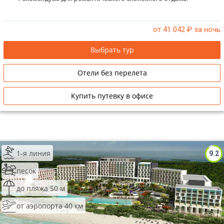
от 41 042
₽ за ночь
Выбрать тур
Отели без перелета
Купить путевку в офисе
1-я линия
9.2
песок
до пляжа 50 м
от аэропорта 40 км