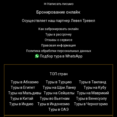
✉ Написать письмо
Бронирование онлайн:
Осуществляет наш партнер Левел Тревел
Как забронировать онлайн
Туры в рассрочку
Отзывы о сервисе
Правовая информация
Политика обработки персональных данных
Подбор тура в WhatsApp
ТОП стран
Туры в Абхазию
Туры в Турцию
Туры в Таиланд
Туры в Египет
Туры на Шри Ланку
Туры на Кубу
Туры на Мальдивы
Туры на Сейшелы
Туры на Маврикий
Туры в Китай
Туры во Вьетнам
Туры в Венесуэлу
Туры в Индию
Туры в Индонезию
Туры в Черногорию
Туры в ОАЭ