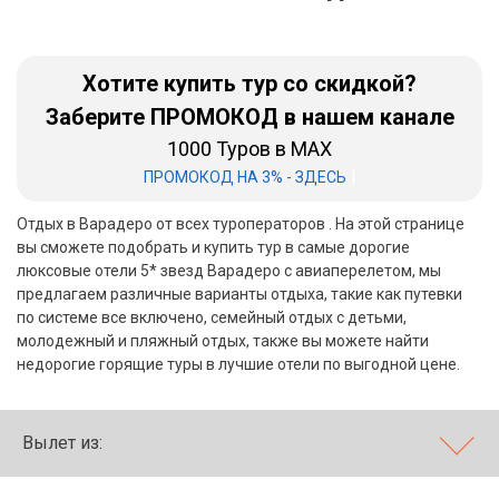
Бали
Хотите купить тур со скидкой?
Вьетнам
Заберите ПРОМОКОД в нашем канале
Хайнань
1000 Туров в MAX
Северный Гоа
|
ПРОМОКОД НА 3% - ЗДЕСЬ
Южный Гоа
Отдых в Варадеро от всех туроператоров . На этой странице
вы сможете подобрать и купить тур в самые дорогие
Занзибар
люксовые отели 5* звезд Варадеро с авиаперелетом, мы
предлагаем различные варианты отдыха, такие как путевки
Абхазия
по системе все включено, семейный отдых с детьми,
молодежный и пляжный отдых, также вы можете найти
Большой Сочи
недорогие горящие туры в лучшие отели по выгодной цене.
Кав Мин Воды
Вылет из:
Экскурсионные туры
VIP отели 5 звезд