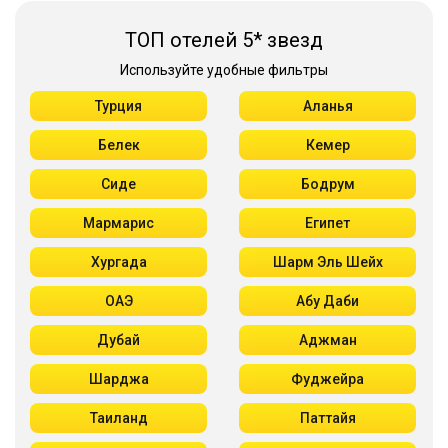
ТОП отелей 5* звезд
Используйте удобные фильтры
Турция
Аланья
Белек
Кемер
Сиде
Бодрум
Мармарис
Египет
Хургада
Шарм Эль Шейх
ОАЭ
Абу Даби
Дубай
Аджман
Шарджа
Фуджейра
Таиланд
Паттайя