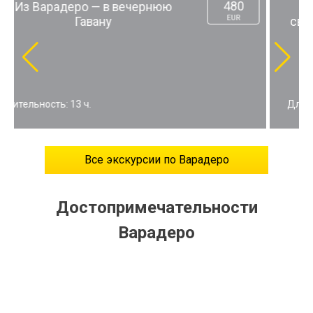
580
Путешествие вглубь Острова
EUR
свободы: три старинных города
из Варадеро
Длительность: 13 ч.
Все экскурсии по Варадеро
Достопримечательности
Варадеро