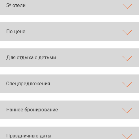
5* отели
По цене
Для отдыха с детьми
Спецпредложения
Раннее бронирование
Праздничные даты