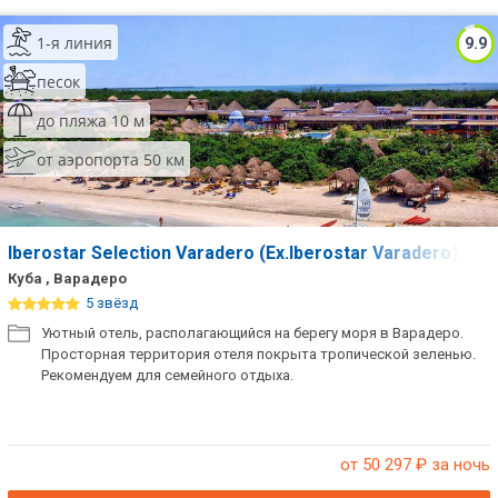
ТОП 10 лучших отелей 5*
1-я линия
9.9
песок
ТОП 10 недорогих отелей
до пляжа 10 м
5*
от аэропорта 50 км
Лучшие отели 4* звезды
Недорогие отели 4*
звезды
Iberostar Selection Varadero (Ex.Iberostar Varadero)
Лучшие отели 3* звезды
Куба , Варадеро
5 звёзд
Недорогие отели 3*
Уютный отель, располагающийся на берегу моря в Варадеро.
звезды
Просторная территория отеля покрыта тропической зеленью.
Рекомендуем для семейного отдыха.
Сетевые отели Турции
Сетевые отели Египта
от 50 297
₽ за ночь
Сетевые отели ОАЭ