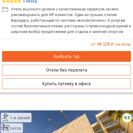
5 звёзд
Отель высокого уровня с качественным сервисом, можно
рекомендовать для VIP-клиентов. Один из лучших отелей
Варадеро, работающий по системе «все включено». К услугам
гостей белопесчаные пляжи, рестораны с превосходной кухней и
широкий выбор предложений для отдыха и занятий спортом.
Прекрасный отель для проведения свадеб и медового месяца.
Также отметим, что отель специализируется на обслуживании
от 48 528
₽ за ночь
делового и группового туризма.
Выбрать тур
Отели без перелета
Купить путевку в офисе
1-я линия
9.5
песок