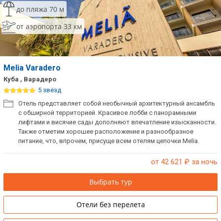
до пляжа 70 м
от аэропорта 33 км
Melia Varadero
Куба , Варадеро
5 звёзд
Отель представляет собой необычный архитектурный ансамбль
с обширной территорией. Красивое лобби с панорамными
лифтами и висячие сады дополняют впечатление изысканности.
Также отметим хорошее расположение и разнообразное
питание, что, впрочем, присуще всем отелям цепочки Melia.
Прекрасный вариант для проведения конференций и активного
отдыха.
от 42 621
₽ за ночь
Выбрать тур
Отели без перелета