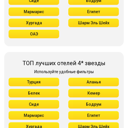
Сиде
Бодрум
Мармарис
Египет
Хургада
Шарм Эль Шейх
ОАЭ
ТОП лучших отелей 4* звезды
Используйте удобные фильтры
Турция
Аланья
Белек
Кемер
Сиде
Бодрум
Мармарис
Египет
Хургада
Шарм Эль Шейх