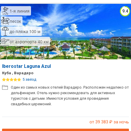
1-я линия
9.4
песок
до пляжа 100 м
от аэропорта 40 км
Iberostar Laguna Azul
Куба , Варадеро
5 звёзд
Один из самых новых отелей Варадеро. Расположен недалеко от
дельфинария. Отель нужно рекомендовать для активных
туристов с детьми. Имеются условия для проведения
свадебных церемоний.
от 39 383
₽ за ночь