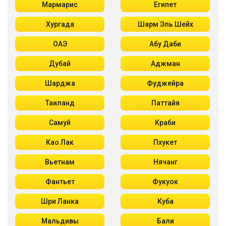
Мармарис
Египет
Хургада
Шарм Эль Шейх
ОАЭ
Абу Даби
Дубай
Аджман
Шарджа
Фуджейра
Таиланд
Паттайя
Самуй
Краби
Као Лак
Пхукет
Вьетнам
Нячанг
Фантьет
Фукуок
Шри Ланка
Куба
Мальдивы
Бали