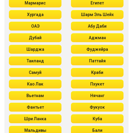
Мармарис
Египет
Хургада
Шарм Эль Шейх
ОАЭ
Абу Даби
Дубай
Аджман
Шарджа
Фуджейра
Таиланд
Паттайя
Самуй
Краби
Као Лак
Пхукет
Вьетнам
Нячанг
Фантьет
Фукуок
Шри Ланка
Куба
Мальдивы
Бали