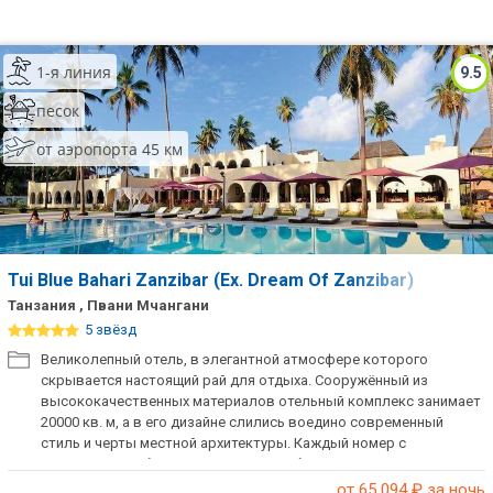
1-я линия
9.5
песок
от аэропорта 45 км
Tui Blue Bahari Zanzibar (Ex. Dream Of Zanzibar)
Танзания , Пвани Мчангани
5 звёзд
Великолепный отель, в элегантной атмосфере которого
скрывается настоящий рай для отдыха. Сооружённый из
высококачественных материалов отельный комплекс занимает
20000 кв. м, а в его дизайне слились воедино современный
стиль и черты местной архитектуры. Каждый номер с
просторной собственной террасой обставлен изысканной
мебелью.
от 65 094
₽ за ночь