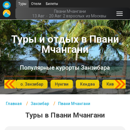
Туры
Отели
Билеты
Главная
Пвани Мчангани
13 Авг
-
20 Авг
2 взрослых
из Москвы
Занзибар- Курорты
Туры и отдых в Пвани
Офис г. Москва
Мчангани
Помощь
Подборки отелей
Популярные курорты Занзибара
Турция
Таиланд
гани
о. Занзибар
Нунгви
Кендва
Кивенгва
ОАЭ
Главная
Занзибар
Пвани Мчангани
Египет
Туры в Пвани Мчангани
Куба
Шри Ланка