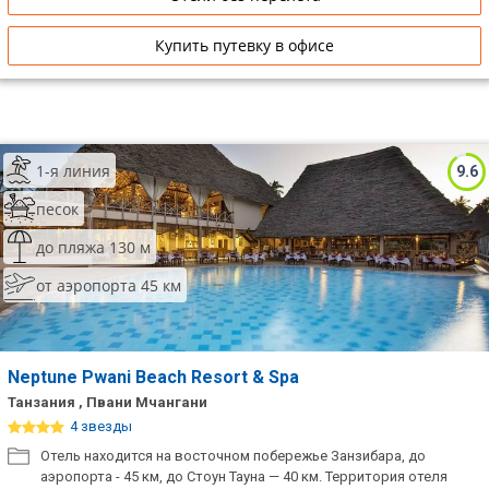
Купить путевку в офисе
1-я линия
9.6
песок
до пляжа 130 м
от аэропорта 45 км
Neptune Pwani Beach Resort & Spa
Танзания , Пвани Мчангани
4 звезды
Отель находится на восточном побережье Занзибара, до
аэропорта - 45 км, до Стоун Тауна — 40 км. Территория отеля