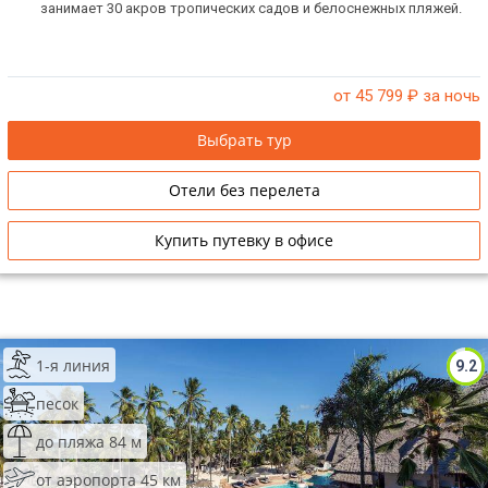
занимает 30 акров тропических садов и белоснежных пляжей.
от 45 799
₽ за ночь
Выбрать тур
Отели без перелета
Купить путевку в офисе
1-я линия
9.2
песок
до пляжа 84 м
от аэропорта 45 км