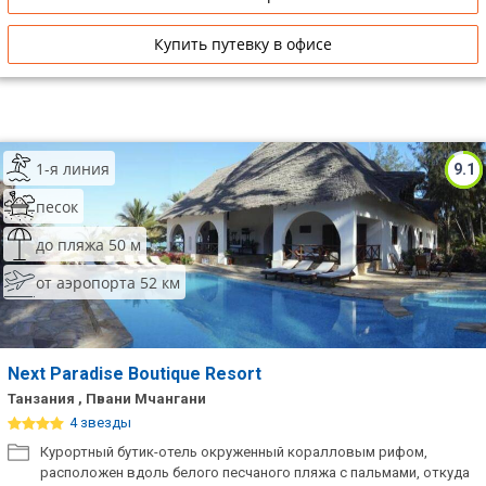
Купить путевку в офисе
1-я линия
9.1
песок
до пляжа 50 м
от аэропорта 52 км
Next Paradise Boutique Resort
Танзания , Пвани Мчангани
4 звезды
Курортный бутик-отель окруженный коралловым рифом,
расположен вдоль белого песчаного пляжа с пальмами, откуда