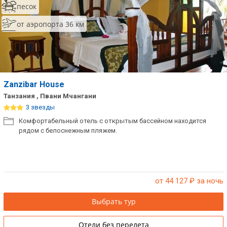
песок
Сетевые отели Таиланда
от аэропорта 36 км
Сетевые отели Шри Ланки
Сетевые отели Вьетнама
Zanzibar House
Танзания , Пвани Мчангани
Сетевые отели Мальдив
3 звезды
Комфортабельный отель с открытым бассейном находится
Сетевые отели Бали
рядом с белоснежным пляжем.
Сетевые отели Сейшел
Сетевые отели Маврикия
от 44 127
₽ за ночь
Выбрать тур
Отели без перелета