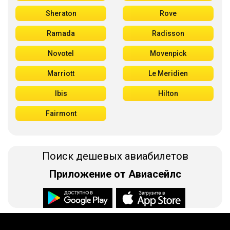
Sheraton
Rove
Ramada
Radisson
Novotel
Movenpick
Marriott
Le Meridien
Ibis
Hilton
Fairmont
Поиск дешевых авиабилетов
Приложение от Авиасейлс
Доступно в
Загрузите в