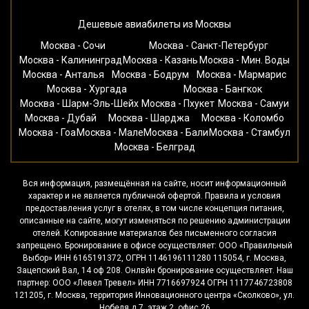
Дешевые авиабилеты из Москвы
Москва - Сочи
Москва - Санкт-Петербург
Москва - Калининград
Москва - Казань
Москва - Мин. Воды
Москва - Анталья
Москва - Бодрум
Москва - Мармарис
Москва - Хургада
Москва - Бангкок
Москва - Шарм-Эль-Шейх
Москва - Пхукет
Москва - Самуи
Москва - Дубай
Москва - Шарджа
Москва - Коломбо
Москва - Гоа
Москва - Мале
Москва - Бали
Москва - Стамбул
Москва - Белград
Вся информация, размещённая на сайте, носит информационный
характер и не является публичной офертой. Правила и условия
предоставления услуг в отелях, в том числе концепция питания,
описанные на сайте, могут изменяться по решению администрации
отелей. Копирование материалов без письменного согласия
запрещено. Бронирование в офисе осуществляет: ООО «Правильный
Выбор» ИНН 6165191372, ОГРН 1146196111280 115054, г. Москва,
Зацепский Вал, 14 оф 208. Онлвйн бронирование осуществляет. Наш
партнер: ООО «Левел Тревел» ИНН 7716697924 ОГРН 1117746723808
121205, г. Москва, территория Инновационного центра «Сколково», ул.
Нобеля д.7, этаж 2, офис 26