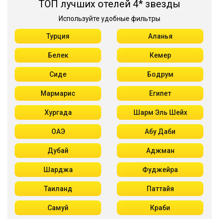
ТОП лучших отелей 4* звезды
Используйте удобные фильтры
Турция
Аланья
Белек
Кемер
Сиде
Бодрум
Мармарис
Египет
Хургада
Шарм Эль Шейх
ОАЭ
Абу Даби
Дубай
Аджман
Шарджа
Фуджейра
Таиланд
Паттайя
Самуй
Краби