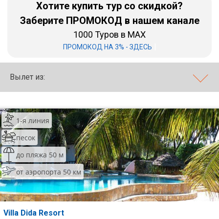
Хотите купить тур со скидкой?
Бали
Заберите ПРОМОКОД в нашем канале
1000 Туров в MAX
Вьетнам
|
ПРОМОКОД НА 3% - ЗДЕСЬ
Хайнань
Вылет из:
Северный Гоа
Южный Гоа
Занзибар
1-я линия
Абхазия
песок
до пляжа 50 м
Большой Сочи
от аэропорта 50 км
Кав Мин Воды
Экскурсионные туры
Villa Dida Resort
VIP отели 5 звезд