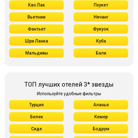
Као Лак
Пхукет
Вьетнам
Нячанг
Фантьет
Фукуок
Шри Ланка
Куба
Мальдивы
Бали
ТОП лучших отелей 3* звезды
Используйте удобные фильтры
Турция
Аланья
Белек
Кемер
Сиде
Бодрум