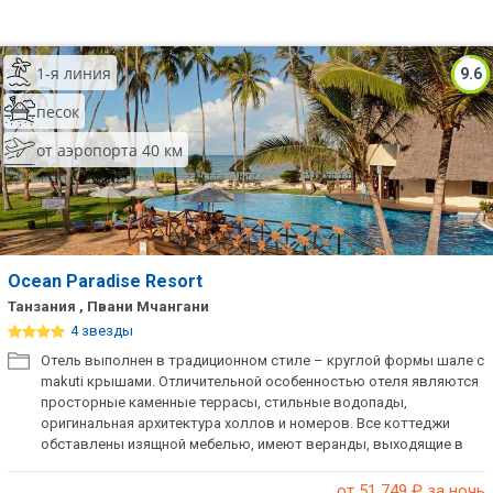
1-я линия
9.6
песок
от аэропорта 40 км
Ocean Paradise Resort
Танзания , Пвани Мчангани
4 звезды
Отель выполнен в традиционном стиле – круглой формы шале с
makuti крышами. Отличительной особенностью отеля являются
просторные каменные террасы, стильные водопады,
оригинальная архитектура холлов и номеров. Все коттеджи
обставлены изящной мебелью, имеют веранды, выходящие в
уютные внутренние дворики.
от 51 749
₽ за ночь