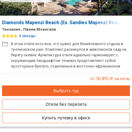
Diamonds Mapenzi Beach (Ex. Sandies Mapenzi Beach Clu
Танзания , Пвани Мчангани
4 звезды
В этом отеле есть все, что нужно для безмятежного отдыха в
тропическом раю. Комплекс раскинулся в живописном саду на
берегу океана. Архитектура отеля идеально гармонирует с
окружающим ландшафтом. Номера представляют собой
просторные бунгало, отделанные в восточно-африканском
стиле. Каждый вечер для гостей отеля устраиваются
развлекательные программы и шоу.
от 50 892
₽ за ночь
Выбрать тур
Отели без перелета
Купить путевку в офисе