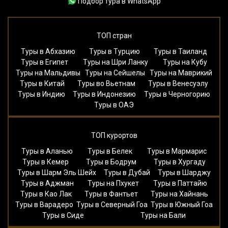
Подбор тура в WhatsApp
ТОП стран
Туры в Абхазию
Туры в Турцию
Туры в Таиланд
Туры в Египет
Туры на Шри Ланку
Туры на Кубу
Туры на Мальдивы
Туры на Сейшелы
Туры на Маврикий
Туры в Китай
Туры во Вьетнам
Туры в Венесуэлу
Туры в Индию
Туры в Индонезию
Туры в Черногорию
Туры в ОАЭ
ТОП курортов
Туры в Аланью
Туры в Белек
Туры в Мармарис
Туры в Кемер
Туры в Бодрум
Туры в Хургаду
Туры в Шарм Эль Шейх
Туры в Дубай
Туры в Шарджу
Туры в Аджман
Туры на Пхукет
Туры в Паттайю
Туры в Као Лак
Туры в Фантьет
Туры на Хайнань
Туры в Варадеро
Туры в Северный Гоа
Туры в Южный Гоа
Туры в Сиде
Туры на Бали