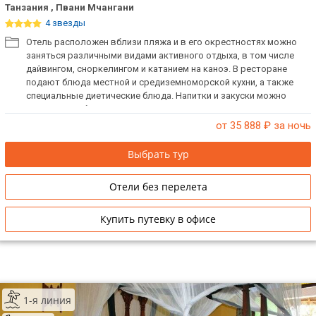
Танзания , Пвани Мчангани
ТОП 10 лучших отелей 5*
4 звезды
Отель расположен вблизи пляжа и в его окрестностях можно
заняться различными видами активного отдыха, в том числе
ТОП 10 недорогих отелей
дайвингом, сноркелингом и катанием на каноэ. В ресторане
5*
подают блюда местной и средиземноморской кухни, а также
специальные диетические блюда. Напитки и закуски можно
Лучшие отели 4* звезды
заказать в 2 барах.
от 35 888
₽ за ночь
Недорогие отели 4*
звезды
Выбрать тур
Лучшие отели 3* звезды
Отели без перелета
Недорогие отели 3*
звезды
Купить путевку в офисе
Сетевые отели Турции
Сетевые отели Египта
1-я линия
Сетевые отели ОАЭ