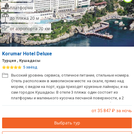
платформа
до пляжа 20 м
от аэропорта 70 км
Korumar Hotel Deluxe
Турция , Кушадасы
5 звёзд
Высокий уровень сервиса, отличное питание, стильные номера.
Отель расположен в живописном месте: на скале, прямо над
морем, с видом на порт, куда приходят круизные лайнеры, и на
сам городок Кушадасы. В отеле 3 пляжа: один состоит из
платформы и маленького кусочка песчаной поверхности, а 2
других – с лестницами, спускающимися в море, вырублены в
скалах.
от 35 847
₽ за ночь
Выбрать тур