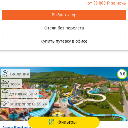
от 39 883
₽ за ночь
Выбрать тур
Отели без перелета
Купить путевку в офисе
1-я линия
8.8
песок
до пляжа 50 м
от аэропорта 55 км
Фильтры
Aqua Fantasy Aquapark Hotel & Spa