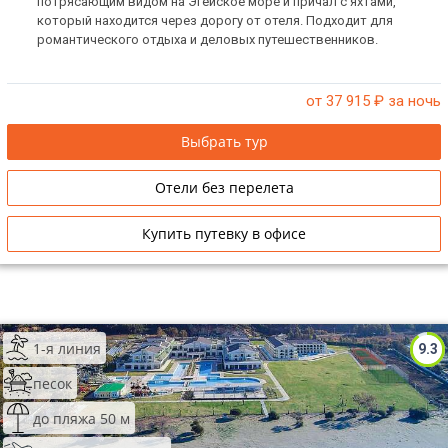
потрясающим видом на Эгейское море и причал с яхтами,
который находится через дорогу от отеля. Подходит для
романтического отдыха и деловых путешественников.
от 37 915
₽ за ночь
Выбрать тур
Отели без перелета
Купить путевку в офисе
1-я линия
9.3
песок
до пляжа 50 м