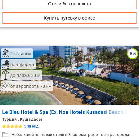
Отели без перелета
Купить путевку в офисе
2-я линия
8.5
платформа
до пляжа 30 м
от аэропорта 70 км
Le Bleu Hotel & Spa (Ex. Noa Hotels Kusadasi Beach Club)
Турция , Кушадасы
5 звёзд
Небольшой пляжный отель в 3 километрах от центра города.