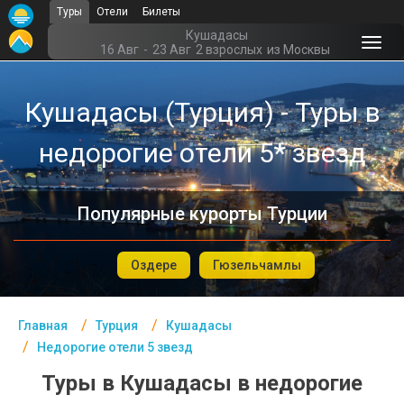
Туры
Отели
Билеты
Главная
Кушадасы
16 Авг
-
23 Авг
2 взрослых
из Москвы
Турция- Курорты
Кушадасы (Турция) - Туры в
Офис г. Москва
недорогие отели 5* звезд
Помощь
Подборки отелей
Популярные курорты Турции
Турция
Таиланд
Оздере
Гюзельчамлы
ОАЭ
Главная
Турция
Кушадасы
Египет
Недорогие отели 5 звезд
Куба
Туры в Кушадасы в недорогие
Шри Ланка