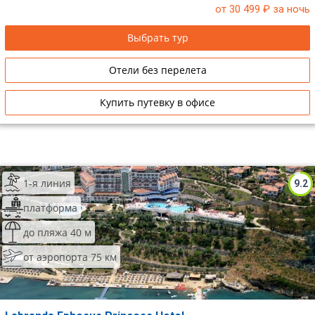
от 30 499
₽ за ночь
Выбрать тур
Отели без перелета
Купить путевку в офисе
1-я линия
9.2
платформа
до пляжа 40 м
от аэропорта 75 км