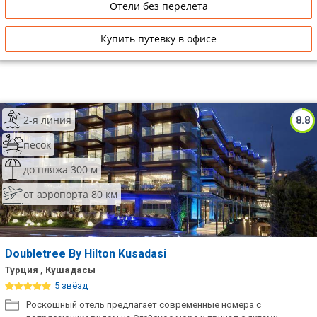
Отели без перелета
Купить путевку в офисе
2-я линия
8.8
песок
до пляжа 300 м
от аэропорта 80 км
Doubletree By Hilton Kusadasi
Турция , Кушадасы
5 звёзд
Роскошный отель предлагает современные номера с