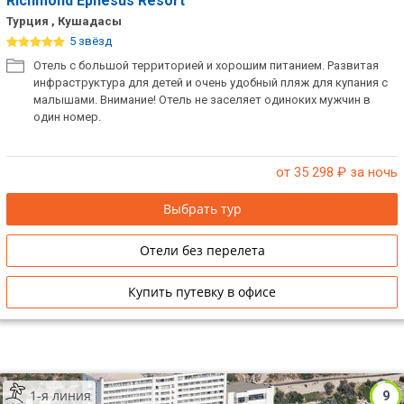
Richmond Ephesus Resort
Турция , Кушадасы
5 звёзд
Отель с большой территорией и хорошим питанием. Развитая
инфраструктура для детей и очень удобный пляж для купания с
малышами. Внимание! Отель не заселяет одиноких мужчин в
один номер.
от 35 298
₽ за ночь
Выбрать тур
Отели без перелета
Купить путевку в офисе
1-я линия
9