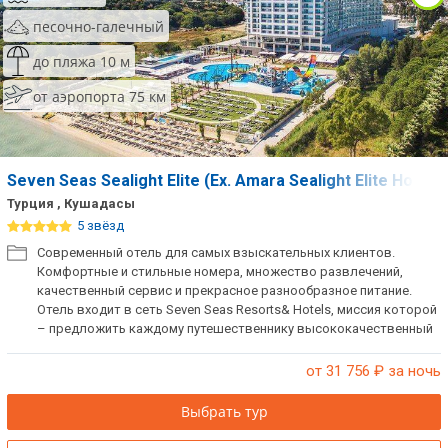
песочно-галечный
до пляжа 10 м
от аэропорта 75 км
Seven Seas Sealight Elite (Ex. Amara Sealight Elite Hotel)
Турция , Кушадасы
5 звёзд
Современный отель для самых взыскательных клиентов.
Комфортные и стильные номера, множество развлечений,
качественный сервис и прекрасное разнообразное питание.
Отель входит в сеть Seven Seas Resorts& Hotels, миссия которой
– предложить каждому путешественнику высококачественный
продукт и услуги международного уровня.
от 31 756
₽ за ночь
Выбрать тур