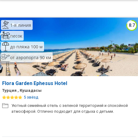
1-я линия
8.7
песок
до пляжа 100 м
от аэропорта 90 км
Flora Garden Ephesus Hotel
Турция , Кушадасы
5 звёзд
Уютный семейный отель с зеленой территорией и спокойной
атмосферой. Отлично подходит для отдыха с детьми.