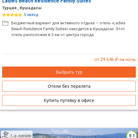
Ladies Beach Residence Family Suites
Турция , Кушадасы
5 звёзд
Бюджетный вариант для активного отдыха — отель «Ladies
Beach Residence Family Suites» находится в Кушадасах. Этот
отель расположен в 3 км от центра города.
от 29 646
₽ за ночь
Выбрать тур
Отели без перелета
Купить путевку в офисе
1-я линия
9.1