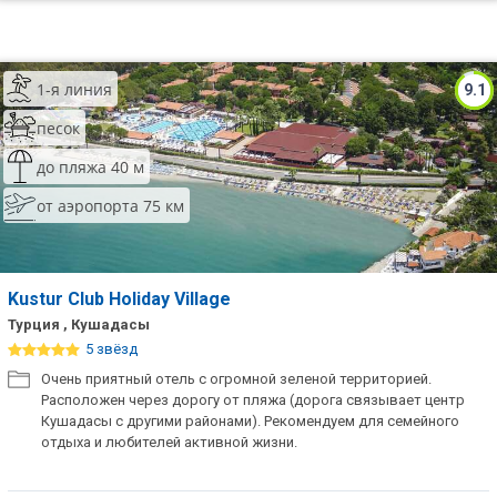
1-я линия
9.1
песок
до пляжа 40 м
от аэропорта 75 км
Kustur Club Holiday Village
Турция , Кушадасы
5 звёзд
Очень приятный отель с огромной зеленой территорией.
Расположен через дорогу от пляжа (дорога связывает центр
Кушадасы с другими районами). Рекомендуем для семейного
отдыха и любителей активной жизни.