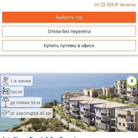
от 22 555
₽ за ночь
Сетевые отели Таиланда
Выбрать тур
Сетевые отели Шри Ланки
Отели без перелета
Сетевые отели Вьетнама
Купить путевку в офисе
Сетевые отели Мальдив
Сетевые отели Бали
1-я линия
8
Сетевые отели Сейшел
песок
Сетевые отели Маврикия
до пляжа 50 м
от аэропорта 45 км