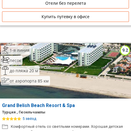
Отели без перелета
Купить путевку в офисе
1-я линия
9.2
песок
до пляжа 20 м
от аэропорта 85 км
Grand Belish Beach Resort & Spa
Турция , Гюзельчамлы
5 звёзд
Комфортный отель со светлыми номерами. Хорошая детская