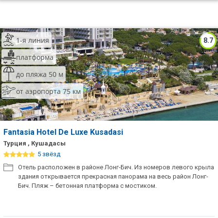
1-я линия
8.7
платформа
до пляжа 50 м
от аэропорта 75 км
Fantasia Hotel De Luxe Kusadasi
Турция , Кушадасы
5 звёзд
Отель расположен в районе Лонг-Бич. Из номеров левого крыла
здания открывается прекрасная панорама на весь район Лонг-
Бич. Пляж – бетонная платформа с мостиком.