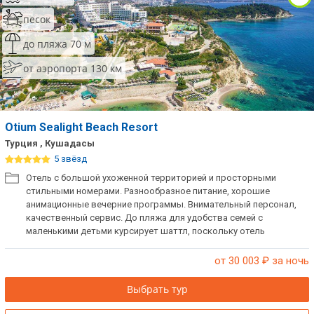
песок
до пляжа 70 м
от аэропорта 130 км
Otium Sealight Beach Resort
Турция , Кушадасы
5 звёзд
Отель с большой ухоженной территорией и просторными
стильными номерами. Разнообразное питание, хорошие
анимационные вечерние программы. Внимательный персонал,
качественный сервис. До пляжа для удобства семей с
маленькими детьми курсирует шаттл, поскольку отель
находится на возвышенности. Рекомендуем для активного
семейного отдыха, а также для молодежных компаний. Отель
от 30 003
₽ за ночь
расположен в получасе езды от Эфеса и других экскурсионных
объектов.
Выбрать тур