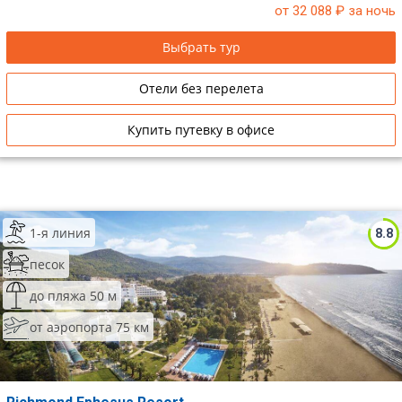
от 32 088
₽ за ночь
Выбрать тур
Отели без перелета
Купить путевку в офисе
1-я линия
8.8
песок
до пляжа 50 м
от аэропорта 75 км