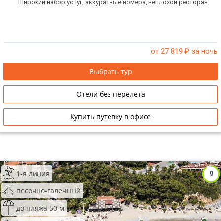
Широкий набор услуг, аккуратные номера, неплохой ресторан.
от 27 819
₽ за ночь
Выбрать тур
Отели без перелета
Купить путевку в офисе
1-я линия
9
песочно-галечный
до пляжа 50 м