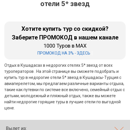
отели 5* звезд
Бали
Вьетнам
Хотите купить тур со скидкой?
Хайнань
Заберите ПРОМОКОД в нашем канале
1000 Туров в MAX
Северный Гоа
|
ПРОМОКОД НА 3% - ЗДЕСЬ
Южный Гоа
Отдых в Кушадасах в недорогих отелях 5* звезд от всех
Занзибар
туроператоров . На этой странице вы сможете подобрать и
купить тур в недорогие отели 5* звезд в Кушадасы-Турция с
Абхазия
авиаперелетом, мы предлагаем различные варианты отдыха,
такие как путевки по системе все включено, семейный отдых с
Большой Сочи
детьми, молодежный и пляжный отдых, также вы можете
найти недорогие горящие туры в лучшие отели по выгодной
Кав Мин Воды
цене.
Экскурсионные туры
VIP отели 5 звезд
Вылет из: