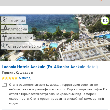
ТОП 10 лучших отелей 5*
1-я линия
8.2
ТОП 10 недорогих отелей
5*
платформа
Лучшие отели 4* звезды
до пляжа 30 м
от аэропорта 50 км
Недорогие отели 4*
звезды
Лучшие отели 3* звезды
Ladonia Hotels Adakule (Ex. Alkoclar Adakule Hotel)
Недорогие отели 3*
Турция , Кушадасы
звезды
5 звёзд
Отель расположен меж двух скал, территория зеленая, но
Сетевые отели Турции
небольшая из-за рельефа местности. Спуск к морю на лифте. Из
отеля открывается потрясающе красивый вид на море и
Сетевые отели Египта
окрестности. Отель ориентирован на спокойный комфортный
отдых.
Сетевые отели ОАЭ