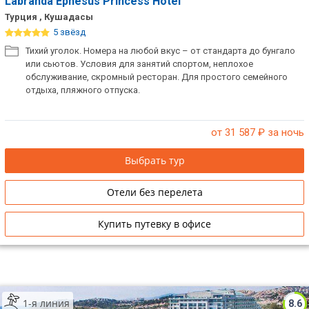
Labranda Ephesus Princess Hotel
Турция , Кушадасы
5 звёзд
Тихий уголок. Номера на любой вкус – от стандарта до бунгало
или сьютов. Условия для занятий спортом, неплохое
обслуживание, скромный ресторан. Для простого семейного
отдыха, пляжного отпуска.
от 31 587
₽ за ночь
Выбрать тур
Отели без перелета
Купить путевку в офисе
1-я линия
8.6