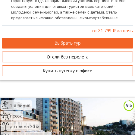
гарантирует отдыхающим высокий уровень сервиса. В отеле
созданы условия для отдыха туристов всех категорий -
молодежи, семейных пар, а также семей с детьми. Отель
предлагает изысканно обставленные комфортабельные
номера, огромную, ухоженную территорию, прекрасную
инфраструктуру и обслуживание гостей по высшему классу.
от 31 799
₽ за ночь
Выбрать тур
Отели без перелета
Купить путевку в офисе
1-я линия
9.5
песок
до пляжа 30 м