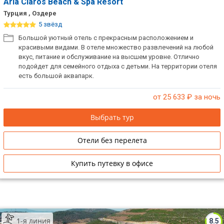
Aria Claros Beach & Spa Resort
Турция , Оздере
5 звёзд
Большой уютный отель с прекрасным расположением и
красивыми видами. В отеле множество развлечений на любой
вкус, питание и обслуживание на высшем уровне. Отлично
подойдет для семейного отдыха с детьми. На территории отеля
есть большой аквапарк.
от 25 633
₽ за ночь
Выбрать тур
Отели без перелета
Купить путевку в офисе
1-я линия
8.5