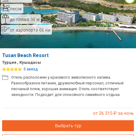
песок
до пляжа 30 м
от аэропорта 66 км
Tusan Beach Resort
Турция , Кушадасы
5 звёзд
Отель расположен у красивого живописного залива.
Разнообразное питание, дружелюбный персонал, отличный
песчаный пляж, хорошая анимация. Отель соответствует
звездности. Подходит для спокойного семейного отдыха.
от 26 315
₽ за ночь
Выбрать тур