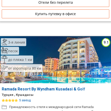
Отели без перелета
Купить путевку в офисе
3-я линия
9.1
песок
до пляжа 1 км
от аэропорта 80 км
Ramada Resort By Wyndham Kusadasi & Golf
Турция , Кушадасы
5 звёзд
Принадлежность отеля к международной сети Ramada