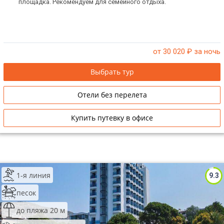
площадка. Рекомендуем для семейного отдыха.
от 30 020
₽ за ночь
Выбрать тур
Отели без перелета
Купить путевку в офисе
1-я линия
9.3
песок
до пляжа 20 м