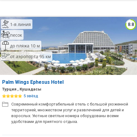
1-я линия
8.8
песок
до пляжа 10 м
от аэропорта 95 км
Palm Wings Ephesus Hotel
Турция , Кушадасы
5 звёзд
Современный комфортабельный отель с большой ухоженной
территорией, множеством услуг и развлечений для детей и
взрослых. Уютные светлые номера оборудованы всеми
удобствами для приятного отдыха.