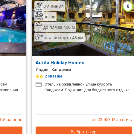
3-я линия
8
песок
до пляжа 400 м
от аэропорта 45 км
Aurita Holiday Homes
Индия , Кандолим
2 звезды
всем
Отель на оживленной улице курорта
оживания.
Кандолим. Подходит для бюджетного отдыха.
3
₽ за ночь
от 23 453
₽ за ночь
Выбрать тур