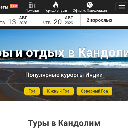
new
леты
Помощь
Горящие туры
Офис м. Павелецкая
АВГ
АВГ
13
20
ТВ
ЧТВ
2026
2026
ры и отдых в Кандол
Популярные курорты Индии
Гоа
Южный Гоа
Северный Гоа
Туры в Кандолим