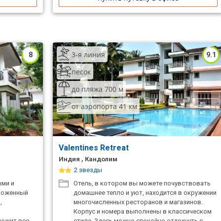
3-я линия
8
9.1
песок
до пляжа 700 м
от аэропорта 41 км
Valentines Retreat
Индия , Кандолим
2 звезды
ыми и
Отель, в котором вы можете почувствовать
ложенный
домашнее тепло и уют, находится в окружении
,
многочисленных ресторанов и магазинов.
Корпус и номера выполнены в классическом
ложит все
стиле. Здесь можно спокойно отдохнуть с