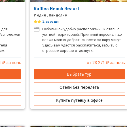
Ruffles Beach Resort
Индия , Кандолим
2 звезды
 для
Небольшой удобно расположенный отель с
 Расположен
уютной территорией. Приятный персонал, до
пляжа можно добраться всего за пару минут.
теля
Здесь вам удастся расслабиться, забыть о
им.
стрессе и хорошо отдохнуть.
1
₽ за ночь
от 23 271
₽ за ночь
Выбрать тур
Отели без перелета
Купить путевку в офисе