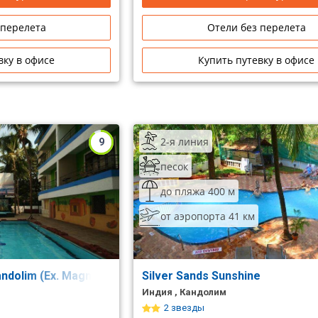
 перелета
Отели без перелета
вку в офисе
Купить путевку в офисе
2-я линия
9
песок
до пляжа 400 м
от аэропорта 41 км
ndolim (Ex. Magnum Resorts)
Silver Sands Sunshine
Индия , Кандолим
2 звезды