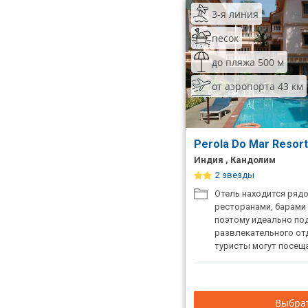
3-я линия
песок
до пляжа 500 м
от аэропорта 43 км
Perola Do Mar Resor
Индия , Кандолим
2 звезды
Отель находится ряд
ресторанами, барами 
поэтому идеально по
развлекательного от
туристы могут посещ
местные рынки и маг
приобрести за умерен
необходимые товары 
Выбрат