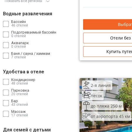
Показать все регионы
Водные развлечения
Бассейн
Выбрат
46 отелей
Подогреваемый бассейн
0 отелей
Отели без
Аквапарк
0 отелей
Купить путе
Баня / сауна / хаммам
7 отелей
Удобства в отеле
Кондиционер
48 отелей
2-я линия
Парковка
20 отелей
песок
Бар
43 отелей
до пляжа 250 м
Массаж
17 отелей
от аэропорта 45 км
Для семей с детьми