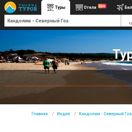
new
Туры
Отели
Би
Главная
Ч
Индия- Курорты
Офис г. Москва
Помощь
Ту
Подборки отелей
Турция
Таиланд
ОАЭ
Египет
Главная
Индия
Кандолим - Северный Гоа
Куба
Шри Ланка