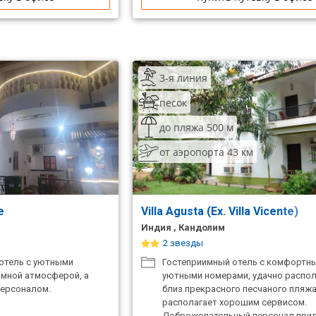
3-я линия
песок
до пляжа 500 м
от аэропорта 43 км
se
Villa Agusta (Ex. Villa Vicente)
Индия , Кандолим
2 звезды
отель с уютными
Гостеприимный отель с комфортн
имной атмосферой, а
уютными номерами, удачно распо
персоналом.
близ прекрасного песчаного пляжа
располагает хорошим сервисом.
Доброжелательный персонал при