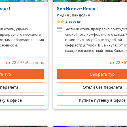
esort
Sea Breeze Resort
Индия , Кандолим
2 звезды
й отель, удачно
Уютный отель прекрасно подходит
прекрасного песчаного
спокойного комфортного отдыха.
чистыми оборудованными
в живописном районе с удобной
сервисом.
инфраструктурой. В 5 минутах от о
находится известный пляж Кандол
от 22 697
₽ за ночь
от 22 85
ь тур
Выбрать тур
 перелета
Отели без перелета
вку в офисе
Купить путевку в офисе