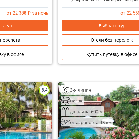
усилия для вашего расслабленного
от 22 388
₽ за ночь
от 22 55
ь тур
Выбрать тур
 перелета
Отели без перелета
вку в офисе
Купить путевку в офисе
3-я линия
8.4
песок
до пляжа 600 м
от аэропорта 45 км