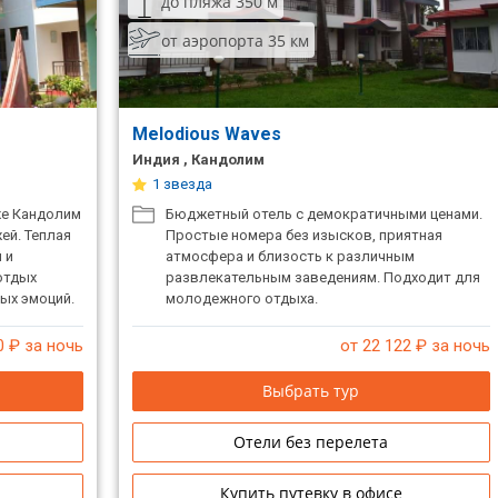
до пляжа 350 м
от аэропорта 35 км
Melodious Waves
Индия , Кандолим
1 звезда
же Кандолим
Бюджетный отель с демократичными ценами.
ей. Теплая
Простые номера без изысков, приятная
 и
атмосфера и близость к различным
отдых
развлекательным заведениям. Подходит для
ых эмоций.
молодежного отдыха.
0
₽ за ночь
от 22 122
₽ за ночь
Выбрать тур
Отели без перелета
Купить путевку в офисе