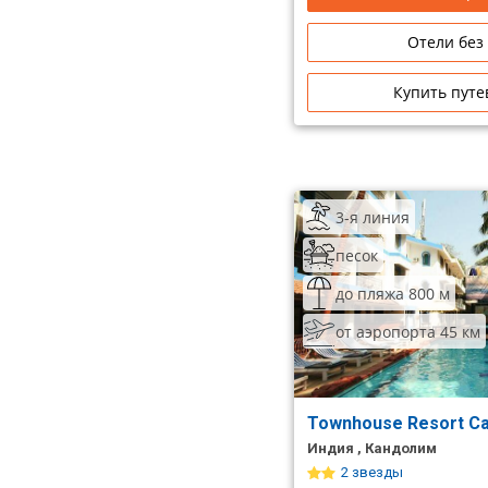
Отели без
Купить путе
3-я линия
песок
до пляжа 800 м
от аэропорта 45 км
Townhouse Resort Ca
Индия , Кандолим
2 звезды