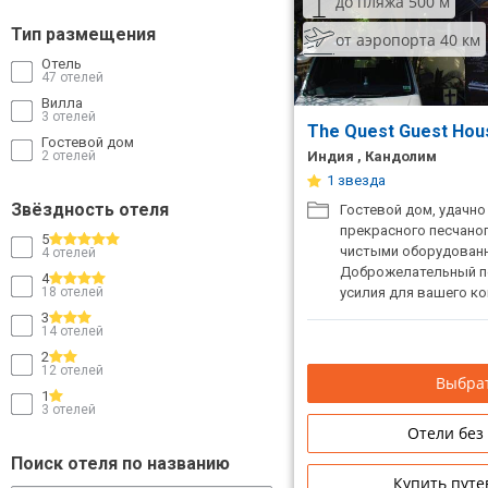
до пляжа 500 м
ТОП 10 лучших отелей 5*
Тип размещения
от аэропорта 40 км
Отель
47 отелей
ТОП 10 недорогих отелей
Вилла
3 отелей
5*
The Quest Guest Ho
Гостевой дом
2 отелей
Индия , Кандолим
Лучшие отели 4* звезды
1 звезда
Недорогие отели 4*
Звёздность отеля
Гостевой дом, удачн
звезды
прекрасного песчаног
5
чистыми оборудован
4 отелей
Лучшие отели 3* звезды
Доброжелательный п
4
18 отелей
усилия для вашего к
Супермаркет, магазин
Недорогие отели 3*
3
14 отелей
аптека, банк находятс
звезды
ходьбы от гостевого 
2
12 отелей
Сетевые отели Турции
Выбрат
1
3 отелей
Сетевые отели Египта
Отели без
Поиск отеля по названию
Сетевые отели ОАЭ
Купить путе