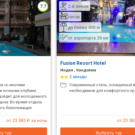
2-я линия
7.7
песок
до пляжа 400 м
от аэропорта 39 км
t
Fusion Resort Hotel
Индия , Кандолим
2 звезды
ом со многими
Современный отель, оснащенный 
и ночными клубами,
необходимым для комфортного пр
дойдет для молодежного
дыха. Во время отдыха
ать близлежащие
азины, в которых можно
ную цену все
от 23 383
₽ за ночь
от 23 38
и сувениры.
ь тур
Выбрать тур