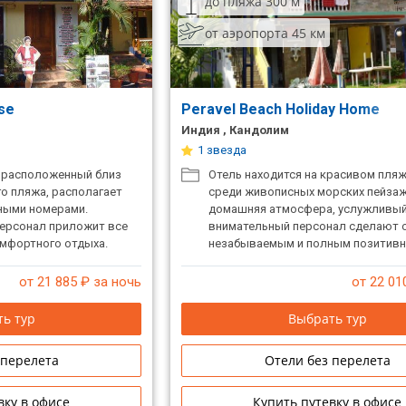
до пляжа 300 м
от аэропорта 45 км
use
Peravel Beach Holiday Home
Индия , Кандолим
1 звезда
о расположенный близ
Отель находится на красивом пля
о пляжа, располагает
среди живописных морских пейзаж
ными номерами.
домашняя атмосфера, услужливый
ерсонал приложит все
внимательный персонал сделают 
омфортного отдыха.
незабываемым и полным позитивн
 алкогольной продукции,
я в нескольких минутах
от 21 885
₽ за ночь
от 22 01
дома.
ь тур
Выбрать тур
 перелета
Отели без перелета
вку в офисе
Купить путевку в офисе