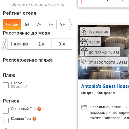
Сетевые отели Таиланда
Рейтинг отеля
Сетевые отели Шри Ланки
Любой
6+
7+
8+
9+
2-я линия
Расстояние до моря
Сетевые отели Вьетнама
песок
1-я линия
2-я
3-я
до пляжа 100 м
Сетевые отели Мальдив
Расположение пляжа
от аэропорта 39 км
Сетевые отели Бали
Пляж
Сетевые отели Сейшел
Песок
Antonio's Guest Hou
52 отелей
Сетевые отели Маврикия
Индия , Кандолим
Регион
Небольшой пляжный 
Северный Гоа
?
номерами и гостепри
также приветливым 
Южный Гоа
?