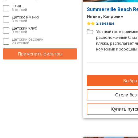
Няня
Summerville Beach R
6 отелей
Индия , Кандолим
Детское меню
3 отелей
2 звезды
Детский клуб
Уютный гостеприимны
0 отелей
расположенный близ 
Детский бассейн
пляжа, располагает 
23 отелей
номерами и хорошим 
Применить фильтры
Выбрат
Отели без
Купить путе