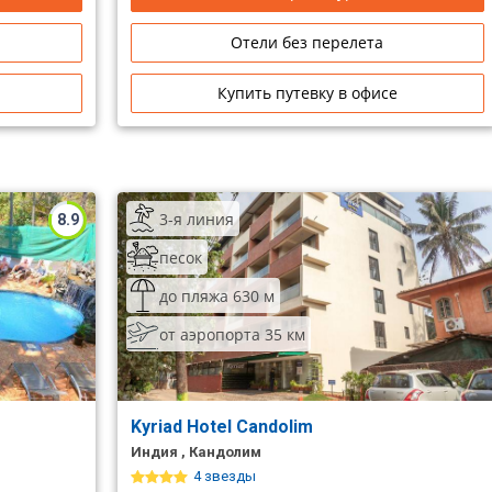
Отели без перелета
Купить путевку в офисе
3-я линия
8.9
песок
до пляжа 630 м
от аэропорта 35 км
Kyriad Hotel Candolim
Индия , Кандолим
4 звезды