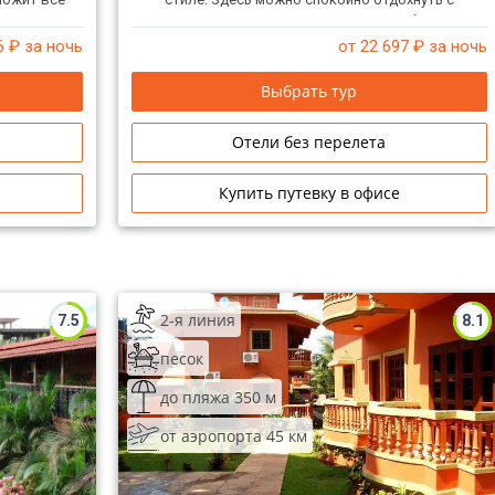
 отдыха.
детьми, со второй половинкой или большой
веселой компанией.
6
₽ за ночь
от 22 697
₽ за ночь
Выбрать тур
Отели без перелета
Купить путевку в офисе
2-я линия
7.5
8.1
песок
до пляжа 350 м
от аэропорта 45 км