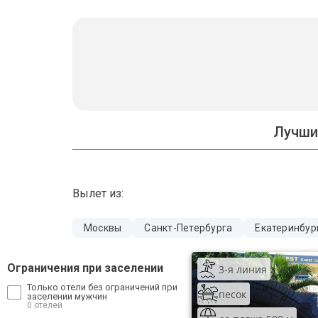
Бали
Вьетнам
Хайнань
Северный Гоа
Лучши
Южный Гоа
Занзибар
Вылет из:
Абхазия
Большой Сочи
Москвы
Санкт-Петербурга
Екатеринбур
Кав Мин Воды
Ограничения при заселении
3-я линия
Экскурсионные туры
Только отели без ограничений при
песок
заселении мужчин
0 отелей
VIP отели 5 звезд