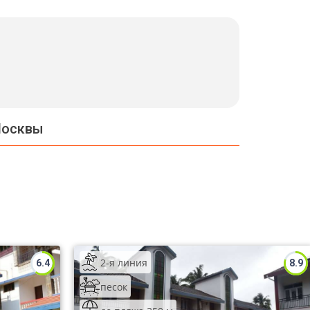
Москвы
2-я линия
6.4
8.9
песок