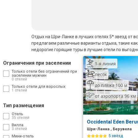
Бали
Вьетнам
Хайнань
Отдых на Шри-Ланке в лучших отелях 5* звезд от в
предлагаем различные варианты отдыха, такие как
Северный Гоа
недорогие горящие туры в лучшие отели по выгодн
Южный Гоа
Ограничения при заселении
1-я линия
Только отели без ограничений при
Занзибар
песок
заселении мужчин
0 отелей
до пляжа 100 м
Абхазия
Только отели для взрослых
1 отелей
от аэропорта 96 км
Большой Сочи
Тип размещения
Кав Мин Воды
Отель
35 отелей
Occidental Eden Beru
Экскурсионные туры
Вилла
3 отелей
Шри-Ланка , Берувела
VIP отели 5 звезд
5 звёзд
Мини-отель