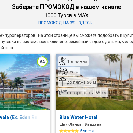
Заберите ПРОМОКОД в нашем канале
1000 Туров в MAX
|
ПРОМОКОД НА 3% - ЗДЕСЬ
сех туроператоров . На этой странице вы сможете подобрать и куп
 путевки по системе все включено, семейный отдых с детьми, мол
ой цене.
1-я линия
9.5
песок
до пляжа 50 м
от аэропорта 65 км
wala (Ex. Eden Resort & Spa)
Blue Water Hotel
Шри-Ланка , Ваддува
5 звёзд