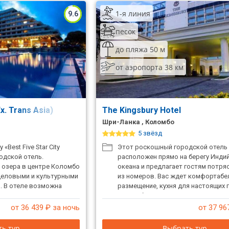
1-я линия
9.6
песок
до пляжа 50 м
от аэропорта 38 км
x. Trans Asia)
The Kingsbury Hotel
Шри-Ланка , Коломбо
5 звёзд
«Best Five Star City
Этот роскошный городской отель
родской отель.
расположен прямо на берегу Инди
 озера в центре Коломбо
океана и предлагает гостям потр
деловыми и культурными
из номеров. Вас ждет комфортабе
. В отеле возможна
размещение, кухня для настоящих 
ых церемоний.
расслабляющие спа-процедуры. П
живания в рамках
романтического отдыха.
от 36 439
₽ за ночь
от 37 96
амм.
ь тур
Выбрать тур