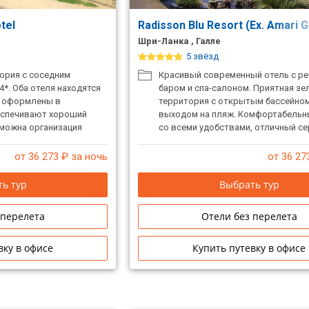
otel
Radisson Blu Resort (Ex. Amari G
Шри-Ланка , Галле
5 звёзд
ория с соседним
Красивый современный отель с р
 4*. Оба отеля находятся
баром и спа-салоном. Приятная зе
, оформлены в
территория с открытым бассейно
еспечивают хороший
выходом на пляж. Комфортабельн
зможна организация
со всеми удобствами, отличный се
.
номера отеля с видом на океан.
от 36 273
₽ за ночь
от 36 27
ь тур
Выбрать тур
 перелета
Отели без перелета
вку в офисе
Купить путевку в офисе