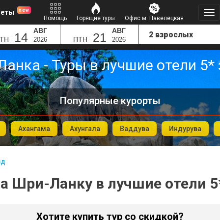
new
леты
Помощь
Горящие туры
Офис м. Павелецкая
АВГ
АВГ
14
21
ТН
ПТН
2026
2026
анка - Туры в лучшие отели 5*
Популярные курорты
Ахангама
Ахунгала
Ваддува
Индурува
зд
а Шри-Ланку в лучшие отели 5
Хотите купить тур со скидкой?