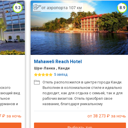
от аэропорта 107 км
9.3
8.9
Mahaweli Reach Hotel
Шри-Ланка , Канди
5 звёзд
Отель расположился в центре города Канди.
йского
Выполнен в колониальном стиле и идеально
ясающий вид
подходит, как для отдыха с семьей, так и для
льное
рабочих визитов. Отель приобрел свое
гурманов и
название, благодаря уникальному
одходит для
расположению: на берегу самой длинной реки
Шри-Ланки, великой Mahaweli.
7
₽ за ночь
от 38 273
₽ за ночь
Выбрать тур