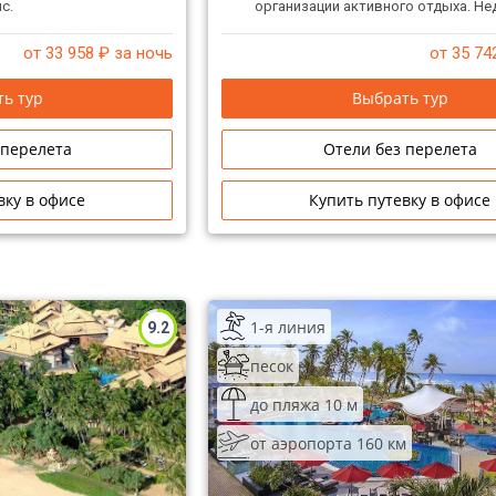
с.
организации активного отдыха. Не
отеля находятся центр водных вид
спортклуб. Возможна организация
от 33 958
₽ за ночь
от 35 74
церемоний.
ь тур
Выбрать тур
 перелета
Отели без перелета
вку в офисе
Купить путевку в офисе
1-я линия
9.2
песок
до пляжа 10 м
от аэропорта 160 км