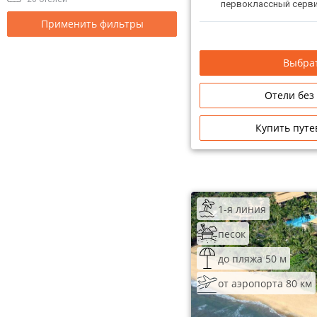
первоклассный серви
Применить фильтры
Выбрат
Отели без
Купить путе
1-я линия
песок
до пляжа 50 м
от аэропорта 80 км