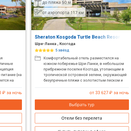
до пляжа 50 м
от аэропорта 117 км
Sheraton Kosgoda Turtle Beach Resort
Шри-Ланка , Косгода
5 звёзд
ая
Комфортабельный отель разместился на
тличные
южном побережье Шри-Ланки, в небольшом
нцепция
прибрежном поселке Косгода, утопающем в
 питание (на
тропической островной зелени, окружающей
ется на
безупречные пляжи с золотистым песком и
Возможна
кристально чистой водой. Приглашает вас в
.
современные номера с изысканным дизайном,
0
₽ за ночь
от 33 627
₽ за ночь
где вы сможете насладиться безупречным
гостеприимством.
Выбрать тур
Отели без перелета