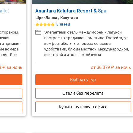
alle)
Anantara Kalutara Resort & Spa
Шри-Ланка , Калутара
5 звёзд
естораном,
Элегантный отель между морем и лагуной
леная
построен в традиционном стиле. Гостей ждут
м и прямым
комфортабельные номера со всеми
ые номера
удобствами, блюда местной, международной,
рвис. Все
азиатской и итальянской кухни.
3
₽ за ночь
от 36 379
₽ за ночь
Выбрать тур
Отели без перелета
Купить путевку в офисе