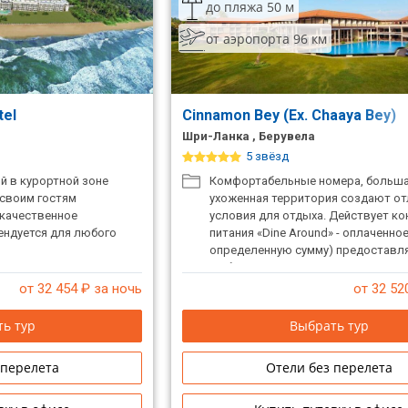
до пляжа 50 м
от аэропорта 96 км
tel
Cinnamon Bey (Ex. Chaaya Bey)
Шри-Ланка , Берувела
5 звёзд
й в курортной зоне
Комфортабельные номера, больш
 своим гостям
ухоженная территория создают о
качественное
условия для отдыха. Действует ко
ендуется для любого
питания «Dine Around» - оплаченное
определенную сумму) предоставля
выбор в нескольких ресторанах. 
организация свадебных церемоний
от 32 454
₽ за ночь
от 32 52
ь тур
Выбрать тур
 перелета
Отели без перелета