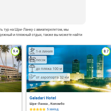
ить тур на Шри-Ланку с авиаперелетом, мы
одежный и пляжный отдых, также вы можете найти
1-я линия
9.4
8.7
песок
до пляжа 100 м
от аэропорта 32 км
Galadari Hotel
Шри-Ланка , Коломбо
5 звёзд