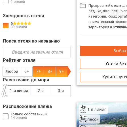
1 отелей
Прекрасный отель дл
ТОП 10 лучших отелей 5*
отдыха, полностью с
Звёздность отеля
категории. Комфорта
внимательный персон
5
ТОП 10 недорогих отелей
39 отелей
территория и отличны
5*
находится у места сли
это не влияет на чис
Поиск отеля по названию
Лучшие отели 4* звезды
районе пляжа. Непода
защите и выращивани
Выбрат
Недорогие отели 4*
фабрика масок, цент
звезды
(обеспечивается тра
Рейтинг отеля
Отели без
организация свадебн
Лучшие отели 3* звезды
Любой
6+
7+
8+
9+
Купить путе
Расстояние до моря
Недорогие отели 3*
звезды
1-я линия
2-я
3-я
Сетевые отели Турции
Расположение пляжа
1-я линия
Сетевые отели Египта
Только собственный
14 отелей
песок
Сетевые отели ОАЭ