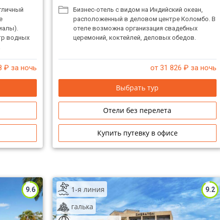
тличный
Бизнес-отель с видом на Индийский океан,
е
расположенный в деловом центре Коломбо. В
иалы).
отеле возможна организация свадебных
тр водных
церемоний, коктейлей, деловых обедов.
а
.
8
₽ за ночь
от 31 826
₽ за ночь
Выбрать тур
Отели без перелета
Купить путевку в офисе
1-я линия
9.6
9.2
галька