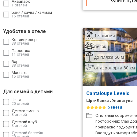
Купить путе
Аквапарк
1 отелей
Баня / сауна / хаммам
15 отелей
Удобства в отеле
1-я линия
Кондиционер
38 отелей
песок
Парковка
11 отелей
до пляжа 50 м
Бар
38 отелей
от аэропорта 80 км
Массаж
15 отелей
Для семей с детьми
Cantaloupe Levels
Няня
Шри-Ланка , Унаватуна
20 отелей
5 звёзд
Детское меню
8 отелей
Стильный современны
посторонних глаз до
Детский клуб
3 отелей
прекрасно подходит 
Детский бассейн
Вас ждут комфортабе
20 отелей