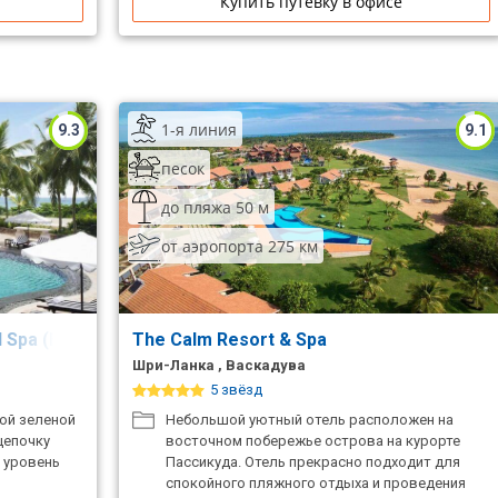
Купить путевку в офисе
1-я линия
9.3
9.1
песок
до пляжа 50 м
от аэропорта 275 км
 Spa (Ex.Vivanta By Taj Bentota)
The Calm Resort & Spa
Шри-Ланка , Васкадува
5 звёзд
ой зеленой
Небольшой уютный отель расположен на
цепочку
восточном побережье острова на курорте
й уровень
Пассикуда. Отель прекрасно подходит для
о
спокойного пляжного отдыха и проведения