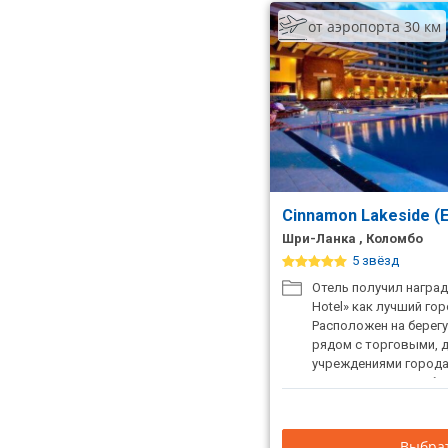
от аэропорта 30 км
Cinnamon Lakeside (E
Шри-Ланка , Коломбо
5 звёзд
Отель получил награду 
Hotel» как лучший го
Расположен на берегу
рядом с торговыми, 
учреждениями города
организация свадебн
Рекомендуем для про
экскурсионных прогр
Выбрат