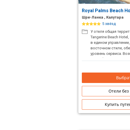
Royal Palms Beach H
Шри-Ланка , Калутара
5 звёзд
У отеля общая террит
Tangerine Beach Hotel,
в едином управлении
восточном стиле, об
уровень сервиса. Во
свадебных церемоний
Выбрат
Отели без
Купить путе