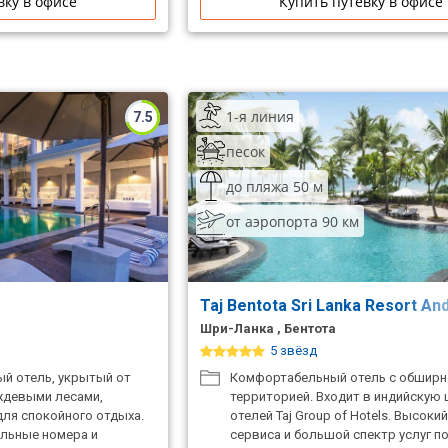
вку в офисе
Купить путевку в офисе
1-я линия
7.5
песок
до пляжа 50 м
от аэропорта 90 км
Taj Bentota Sri Lanka Resort And
Шри-Ланка , Бентота
5 звёзд
й отель, укрытый от
Комфортабельный отель с обширн
ждевыми лесами,
территорией. Входит в индийскую 
для спокойного отдыха.
отелей Taj Group of Hotels. Высоки
льные номера и
сервиса и большой спектр услуг п