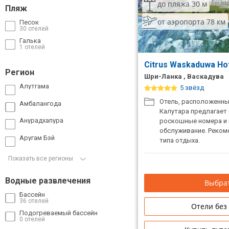
до пляжа 30 м
Пляж
Сетевые отели Таиланда
от аэропорта 78 км
Песок
30 отелей
Галька
Сетевые отели Шри Ланки
1 отелей
Citrus Waskaduwa Ho
Регион
Сетевые отели Вьетнама
Шри-Ланка , Васкадува
Алутгама
5 звёзд
Отель, расположенны
Сетевые отели Мальдив
Амбалангода
Калутара предлагает
Анурадхапура
роскошные номера и 
Сетевые отели Бали
обслуживание. Реком
Аругам Бэй
типа отдыха.
Сетевые отели Сейшел
Показать все регионы
Сетевые отели Маврикия
Водные развлечения
Выбрат
Бассейн
36 отелей
Отели без
Подогреваемый бассейн
0 отелей