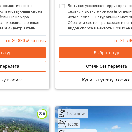
я романтического
Большая ухоженная территория, о
оответствующий своей
сервис и уютные номера (в отделк
бельные номера,
использованы натуральные матер
ал, красивая зеленая
Обеспечиваются трансферы в цен
й SPA-центр. Отель
видов спорта в Бентоте. Возможн
яния реки и океана, но
организация свадебных церемоний
тоту морской воды в
от 30 830
₽ за ночь
от 31 74
леку есть центр по
ю черепах, мини-зоосад,
ь тур
Выбрать тур
р водных видов спорта
нсфер). Возможна
 перелета
Отели без перелета
ых церемоний.
вку в офисе
Купить путевку в офисе
1-я линия
8.6
песок