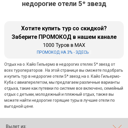
недорогие отели 5* звезд
Бали
Вьетнам
Хотите купить тур со скидкой?
Хайнань
Заберите ПРОМОКОД в нашем канале
1000 Туров в MAX
Северный Гоа
|
ПРОМОКОД НА 3% - ЗДЕСЬ
Южный Гоа
Отдых на о. Кайо Гильермо в недорогих отелях 5* звезд от
Занзибар
всех туроператоров . На этой странице вы сможете подобрать
и купить тур в недорогие отели 5* звезд на о. Кайо Гильермо-
Абхазия
Куба с авиаперелетом, мы предлагаем различные варианты
отдыха, такие как путевки по системе все включено, семейный
Большой Сочи
отдых с детьми, молодежный и пляжный отдых, также вы
можете найти недорогие горящие туры в лучшие отели по
Кав Мин Воды
выгодной цене.
Экскурсионные туры
VIP отели 5 звезд
Вылет из: