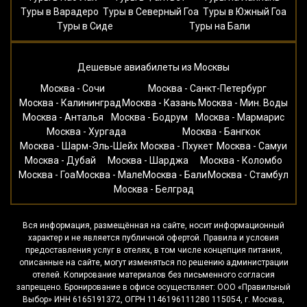
Туры в Варадеро
Туры в Северный Гоа
Туры в Южный Гоа
Туры в Сиде
Туры на Бали
Дешевые авиабилеты из Москвы
Москва - Сочи
Москва - Санкт-Петербург
Москва - Калининград
Москва - Казань
Москва - Мин. Воды
Москва - Анталья
Москва - Бодрум
Москва - Мармарис
Москва - Хургада
Москва - Бангкок
Москва - Шарм-Эль-Шейх
Москва - Пхукет
Москва - Самуи
Москва - Дубай
Москва - Шарджа
Москва - Коломбо
Москва - Гоа
Москва - Мале
Москва - Бали
Москва - Стамбул
Москва - Белград
Вся информация, размещённая на сайте, носит информационный
характер и не является публичной офертой. Правила и условия
предоставления услуг в отелях, в том числе концепция питания,
описанные на сайте, могут изменяться по решению администрации
отелей. Копирование материалов без письменного согласия
запрещено. Бронирование в офисе осуществляет: ООО «Правильный
Выбор» ИНН 6165191372, ОГРН 1146196111280 115054, г. Москва,