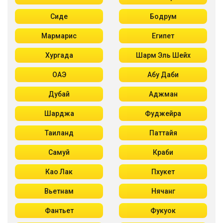
Сиде
Бодрум
Мармарис
Египет
Хургада
Шарм Эль Шейх
ОАЭ
Абу Даби
Дубай
Аджман
Шарджа
Фуджейра
Таиланд
Паттайя
Самуй
Краби
Као Лак
Пхукет
Вьетнам
Нячанг
Фантьет
Фукуок