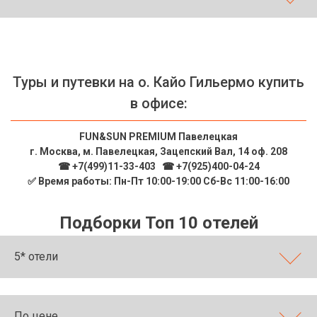
ТОП 10 лучших отелей 5*
ТОП 10 недорогих отелей
5*
Туры и путевки на о. Кайо Гильермо купить
в офисе:
Лучшие отели 4* звезды
Недорогие отели 4*
FUN&SUN PREMIUM Павелецкая
звезды
г. Москва, м. Павелецкая, Зацепский Вал, 14 оф. 208
☎ +7(499)11-33-403
|
☎ +7(925)400-04-24
Лучшие отели 3* звезды
✅ Время работы: Пн-Пт 10:00-19:00 Сб-Вс 11:00-16:00
Недорогие отели 3*
звезды
Подборки Топ 10 отелей
Сетевые отели Турции
5* отели
Сетевые отели Египта
Сетевые отели ОАЭ
По цене