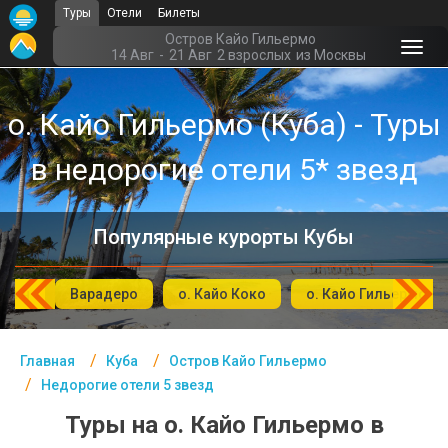
Туры
Отели
Билеты
Главная
Остров Кайо Гильермо
14 Авг
-
21 Авг
2 взрослых
из Москвы
Куба- Курорты
о. Кайо Гильермо (Куба) - Туры
Офис г. Москва
в недорогие отели 5* звезд
Помощь
Подборки отелей
Популярные курорты Кубы
Турция
Таиланд
ьгин
Варадеро
о. Кайо Коко
о. Кайо Гильермо
ОАЭ
Главная
Куба
Остров Кайо Гильермо
Египет
Недорогие отели 5 звезд
Куба
Туры на о. Кайо Гильермо в
Шри Ланка