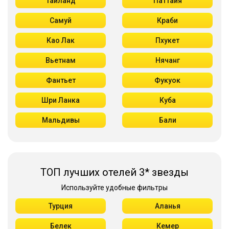
Таиланд
Паттайя
Самуй
Краби
Као Лак
Пхукет
Вьетнам
Нячанг
Фантьет
Фукуок
Шри Ланка
Куба
Мальдивы
Бали
ТОП лучших отелей 3* звезды
Используйте удобные фильтры
Турция
Аланья
Белек
Кемер