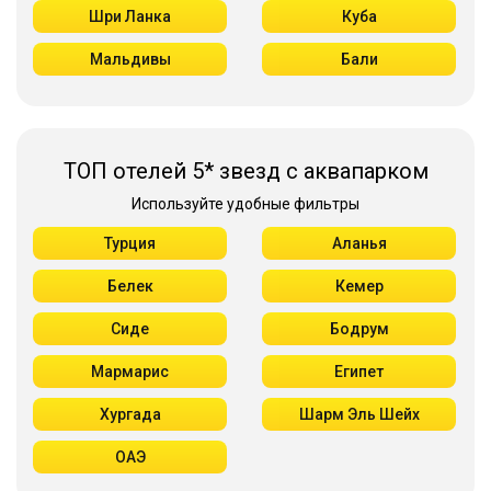
Шри Ланка
Куба
Мальдивы
Бали
ТОП отелей 5* звезд с аквапарком
Используйте удобные фильтры
Турция
Аланья
Белек
Кемер
Сиде
Бодрум
Мармарис
Египет
Хургада
Шарм Эль Шейх
ОАЭ