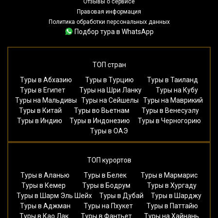
Отзывы о сервисе
Правовая информация
Политика обработки персональных данных
Подбор тура в WhatsApp
ТОП стран
Туры в Абхазию
Туры в Турцию
Туры в Таиланд
Туры в Египет
Туры на Шри Ланку
Туры на Кубу
Туры на Мальдивы
Туры на Сейшелы
Туры на Маврикий
Туры в Китай
Туры во Вьетнам
Туры в Венесуэлу
Туры в Индию
Туры в Индонезию
Туры в Черногорию
Туры в ОАЭ
ТОП курортов
Туры в Аланью
Туры в Белек
Туры в Мармарис
Туры в Кемер
Туры в Бодрум
Туры в Хургаду
Туры в Шарм Эль Шейх
Туры в Дубай
Туры в Шарджу
Туры в Аджман
Туры на Пхукет
Туры в Паттайю
Туры в Као Лак
Туры в Фантьет
Туры на Хайнань