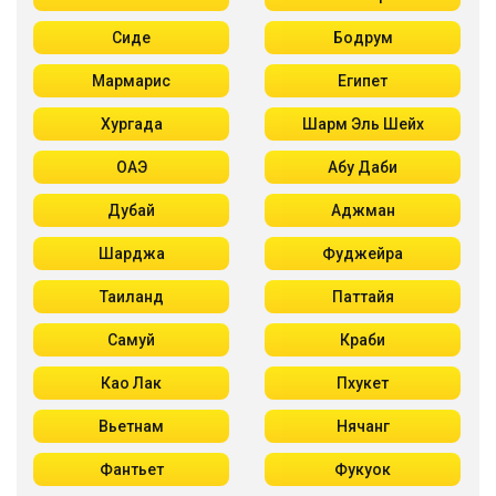
Сиде
Бодрум
Мармарис
Египет
Хургада
Шарм Эль Шейх
ОАЭ
Абу Даби
Дубай
Аджман
Шарджа
Фуджейра
Таиланд
Паттайя
Самуй
Краби
Као Лак
Пхукет
Вьетнам
Нячанг
Фантьет
Фукуок