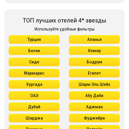
ТОП лучших отелей 4* звезды
Используйте удобные фильтры
Турция
Аланья
Белек
Кемер
Сиде
Бодрум
Мармарис
Египет
Хургада
Шарм Эль Шейх
ОАЭ
Абу Даби
Дубай
Аджман
Шарджа
Фуджейра