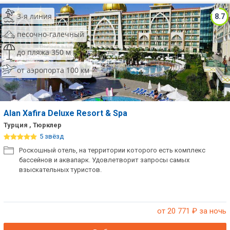
3-я линия
8.7
песочно-галечный
до пляжа 350 м
от аэропорта 100 км
Alan Xafira Deluxe Resort & Spa
Турция , Тюрклер
5 звёзд
Роскошный отель, на территории которого есть комплекс
бассейнов и аквапарк. Удовлетворит запросы самых
взыскательных туристов.
от 20 771
₽ за ночь