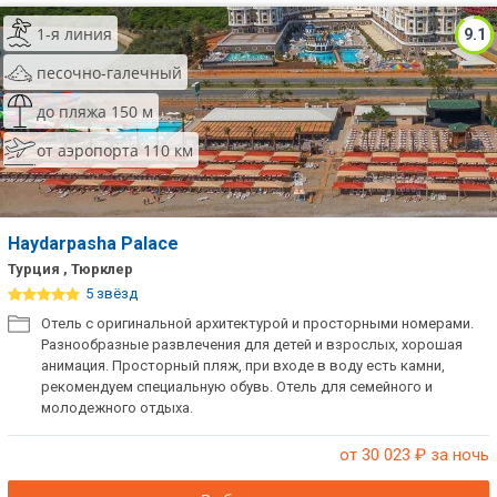
1-я линия
9.1
песочно-галечный
до пляжа 150 м
от аэропорта 110 км
Haydarpasha Palace
Турция , Тюрклер
5 звёзд
Отель с оригинальной архитектурой и просторными номерами.
Разнообразные развлечения для детей и взрослых, хорошая
анимация. Просторный пляж, при входе в воду есть камни,
рекомендуем специальную обувь. Отель для семейного и
молодежного отдыха.
от 30 023
₽ за ночь