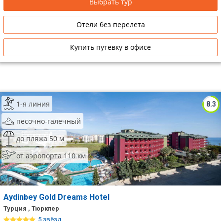
Выбрать тур
Отели без перелета
Купить путевку в офисе
1-я линия
8.3
песочно-галечный
до пляжа 50 м
от аэропорта 110 км
Aydinbey Gold Dreams Hotel
Турция , Тюрклер
5 звёзд