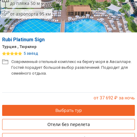
до пляжа 50 м
от аэропорта 95 км
Rubi Platinum Sign
Турция , Тюрклер
5 звёзд
Современный отельный комплекс на берегу моря в Авсалларе.
Гостей порадует большой выбор развлечений. Подходит для
семейного отдыха.
от 37 692
₽ за ночь
Выбрать тур
Отели без перелета