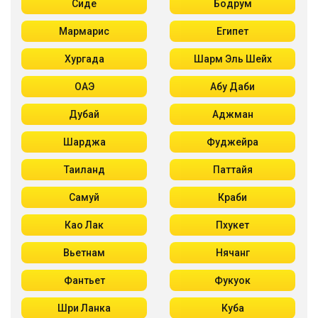
Сиде
Бодрум
Мармарис
Египет
Хургада
Шарм Эль Шейх
ОАЭ
Абу Даби
Дубай
Аджман
Шарджа
Фуджейра
Таиланд
Паттайя
Самуй
Краби
Као Лак
Пхукет
Вьетнам
Нячанг
Фантьет
Фукуок
Шри Ланка
Куба