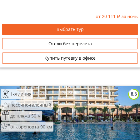
от 20 111
₽ за ночь
Выбрать тур
Отели без перелета
Купить путевку в офисе
1-я линия
8.6
песочно-галечный
до пляжа 50 м
от аэропорта 90 км