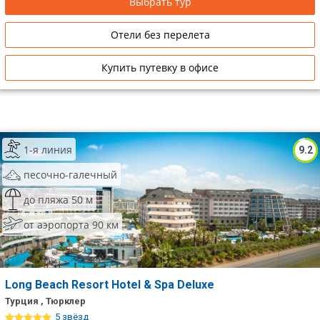
Выбрать тур
Отели без перелета
Купить путевку в офисе
1-я линия
9.2
песочно-галечный
до пляжа 50 м
от аэропорта 90 км
Long Beach Resort Hotel & Spa Deluxe
Турция , Тюрклер
5 звёзд