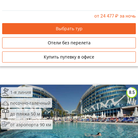
от 24 477
₽ за ночь
Выбрать тур
Отели без перелета
Купить путевку в офисе
1-я линия
8.5
песочно-галечный
до пляжа 50 м
от аэропорта 90 км