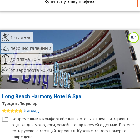
Купить путевку в офисе
1-я линия
9.1
песочно-галечный
до пляжа 50 м
от аэропорта 90 км
Long Beach Harmony Hotel & Spa
Турция , Тюрклер
5 звёзд
Современный и комфортабельный отель. Отличный вариант
отдыха для молодежи, семейных пар и семей с детьми. В отеле
есть русскоговорящий персонал. Курение во всех номерах
запрещено.