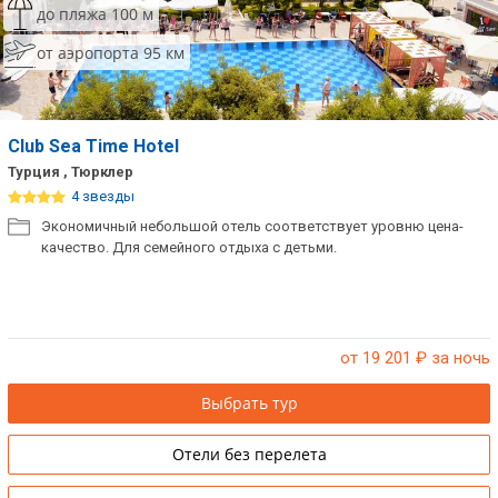
до пляжа 100 м
Сетевые отели Таиланда
от аэропорта 95 км
Сетевые отели Шри Ланки
Club Sea Time Hotel
Сетевые отели Вьетнама
Турция , Тюрклер
4 звезды
Сетевые отели Мальдив
Экономичный небольшой отель соответствует уровню цена-
качество. Для семейного отдыха с детьми.
Сетевые отели Бали
Сетевые отели Сейшел
Сетевые отели Маврикия
от 19 201
₽ за ночь
Выбрать тур
Отели без перелета