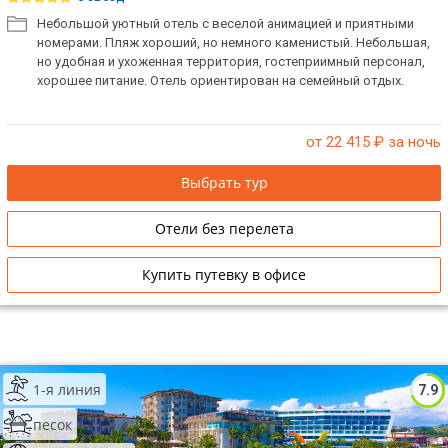
Небольшой уютный отель с веселой анимацией и приятными
номерами. Пляж хороший, но немного каменистый. Небольшая,
но удобная и ухоженная территория, гостеприимный персонал,
хорошее питание. Отель ориентирован на семейный отдых.
от 22 415
₽ за ночь
Выбрать тур
Отели без перелета
Купить путевку в офисе
1-я линия
7.9
песок