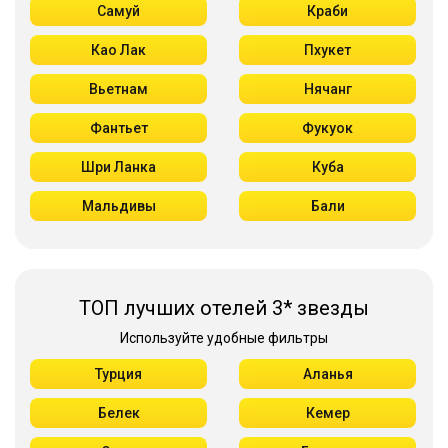
Самуй
Краби
Као Лак
Пхукет
Вьетнам
Нячанг
Фантьет
Фукуок
Шри Ланка
Куба
Мальдивы
Бали
ТОП лучших отелей 3* звезды
Используйте удобные фильтры
Турция
Аланья
Белек
Кемер