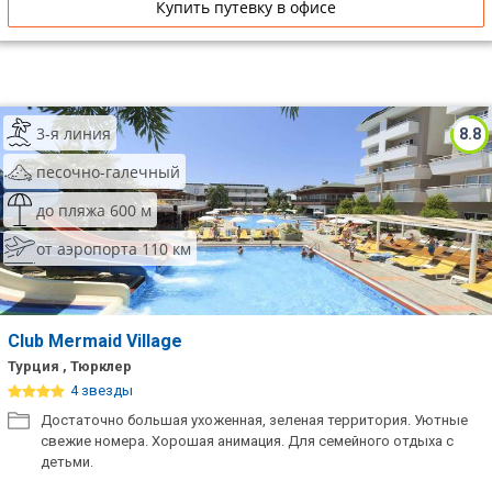
Купить путевку в офисе
3-я линия
8.8
песочно-галечный
до пляжа 600 м
от аэропорта 110 км
Club Mermaid Village
Турция , Тюрклер
4 звезды
Достаточно большая ухоженная, зеленая территория. Уютные
свежие номера. Хорошая анимация. Для семейного отдыха с
детьми.