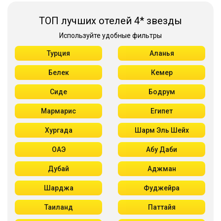
ТОП лучших отелей 4* звезды
Используйте удобные фильтры
Турция
Аланья
Белек
Кемер
Сиде
Бодрум
Мармарис
Египет
Хургада
Шарм Эль Шейх
ОАЭ
Абу Даби
Дубай
Аджман
Шарджа
Фуджейра
Таиланд
Паттайя