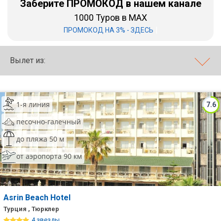
Заберите ПРОМОКОД в нашем канале
1000 Туров в MAX
Бали
|
ПРОМОКОД НА 3% - ЗДЕСЬ
Вьетнам
Хайнань
Вылет из:
Северный Гоа
Южный Гоа
1-я линия
7.6
Занзибар
песочно-галечный
Абхазия
до пляжа 50 м
от аэропорта 90 км
Большой Сочи
Кав Мин Воды
Экскурсионные туры
Asrin Beach Hotel
Турция , Тюрклер
VIP отели 5 звезд
4 звезды