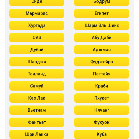
Сиде
Бодрум
Мармарис
Египет
Хургада
Шарм Эль Шейх
ОАЭ
Абу Даби
Дубай
Аджман
Шарджа
Фуджейра
Таиланд
Паттайя
Самуй
Краби
Као Лак
Пхукет
Вьетнам
Нячанг
Фантьет
Фукуок
Шри Ланка
Куба