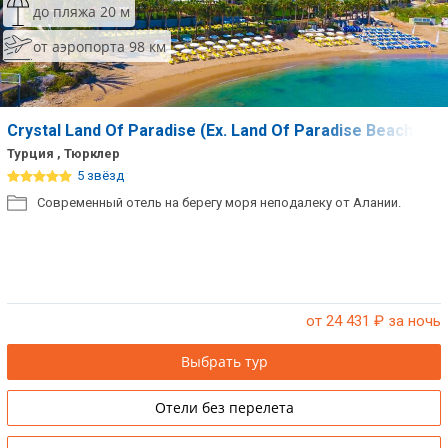
до пляжа 20 м
от аэропорта 98 км
Crystal Land Of Paradise (Ex. Land Of Paradise Beach Hot
Турция , Тюрклер
5 звёзд
Современный отель на берегу моря неподалеку от Алании.
от 24 431
₽ за ночь
Выбрать тур
Отели без перелета