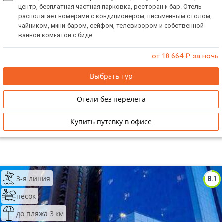
VIP отели 5 звезд
центр, бесплатная частная парковка, ресторан и бар. Отель
располагает номерами с кондиционером, письменным столом,
ТОП 10 лучших отелей 5*
чайником, мини-баром, сейфом, телевизором и собственной
ванной комнатой с биде.
ТОП 10 недорогих отелей
от 18 664
₽ за ночь
5*
Выбрать тур
Лучшие отели 4* звезды
Отели без перелета
Недорогие отели 4*
звезды
Купить путевку в офисе
Лучшие отели 3* звезды
Недорогие отели 3*
звезды
3-я линия
8.1
Сетевые отели Турции
песок
Сетевые отели Египта
до пляжа 3 км