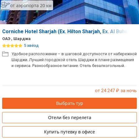
Сетевые отели ОАЭ
от аэропорта 20 км
Сетевые отели Таиланда
Corniche Hotel Sharjah (Ex. Hilton Sharjah, Ex. Al Buhairah
Сетевые отели Шри Ланки
ОАЭ , Шарджа
5 звёзд
Сетевые отели Вьетнама
Удобное расположение – в шаговой доступности от набережной
Шарджи. Лучший городской отель Шарджи в плане размещения
и сервиса. Разнообразное питание. Отель безалкогольный.
Сетевые отели Мальдив
Сетевые отели Бали
от 24 247
₽ за ночь
Сетевые отели Сейшел
Выбрать тур
Сетевые отели Маврикия
Отели без перелета
Купить путевку в офисе