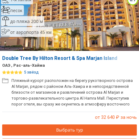
песок
до пляжа 200 м
от аэропорта 45 км
Double Tree By Hilton Resort & Spa Marjan Island
ОАЭ , Рас-аль-Хайма
5 звёзд
Пляжный курорт расположен на берегу рукотворного острова
Al Marjan, рядом с районом Аль-Хамра и в непосредственной
близости от магазинов и развлечений острова Al Marjan и
торгово-развлекательного центра Al Hamra Mall. Переступив
порог отеля, вы сразу же окунетесь в атмосферу восточного
гостеприимства: всех гостей здесь встречают легендарным
теплым шоколадным печеньем. Здесь есть все для
от 32 640
₽ за ночь
комфортного пляжного отдыха: стильные и уютные номера с
балконом либо террасой с прямым выходом на пляж,
Выбрать тур
разнообразное питание, большой выбор спортивных