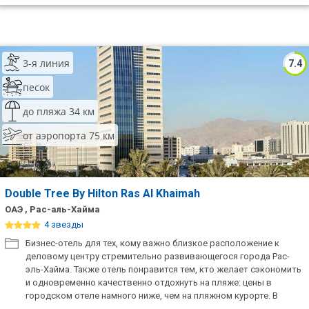
3-я линия
7.4
песок
до пляжа 34 км
от аэропорта 75 км
Double Tree By Hilton Ras Al Khaimah
ОАЭ , Рас-аль-Хайма
4 звезды
Бизнес-отель для тех, кому важно близкое расположение к
деловому центру стремительно развивающегося города Рас-
эль-Хайма. Также отель понравится тем, кто желает сэкономить
и одновременно качественно отдохнуть на пляже: цены в
городском отеле намного ниже, чем на пляжном курорте. В
шаговой доступности от отеля расположены 2 торговых