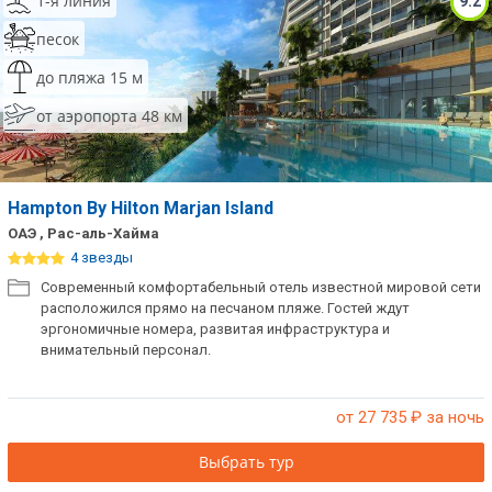
1-я линия
9.2
песок
до пляжа 15 м
от аэропорта 48 км
Hampton By Hilton Marjan Island
ОАЭ , Рас-аль-Хайма
4 звезды
Современный комфортабельный отель известной мировой сети
расположился прямо на песчаном пляже. Гостей ждут
эргономичные номера, развитая инфраструктура и
внимательный персонал.
от 27 735
₽ за ночь
Выбрать тур