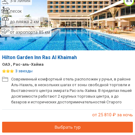
3-я линия
8.4
песок
до пляжа 2 км
от аэропорта 85 км
Hilton Garden Inn Ras Al Khaimah
ОАЭ , Рас-аль-Хайма
3 звезды
Современный комфортный отель расположен у ручья, в районе
Аль-Нахиль, в нескольких шагах от зоны свободной торговли и
Выставочного центра эмирата Рас-эль-Хайма. В пределах пешей
досягаемости работают 2 крупных торговых центра, а до
базаров и исторических достопримечательностей Старого
города Эмиратов — всего несколько шагов.
от 25 810
₽ за ночь
Выбрать тур