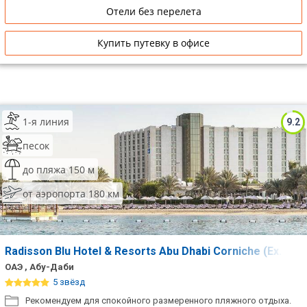
развлечений, частный белопесчаный пляж, роскошный SPA-
Отели без перелета
комплекс, 5 бассейнов с режимом температурного контроля,
полностью оборудованный фитнесс-центр. В отеле есть
русскоязычный персонал. При заезде берется депозит.
Купить путевку в офисе
1-я линия
9.2
песок
до пляжа 150 м
от аэропорта 180 км
Radisson Blu Hotel & Resorts Abu Dhabi Corniche (Ex. Hilt
ОАЭ , Абу-Даби
5 звёзд
Рекомендуем для спокойного размеренного пляжного отдыха.