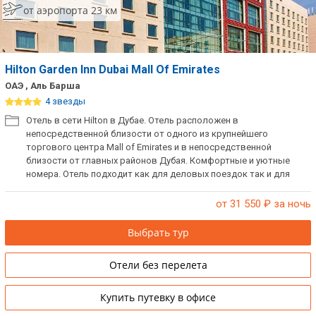
от аэропорта 23 км
Hilton Garden Inn Dubai Mall Of Emirates
ОАЭ , Аль Барша
4 звезды
Отель в сети Hilton в Дубае. Отель расположен в
непосредственной близости от одного из крупнейшего
торгового центра Mall of Emirates и в непосредственной
близости от главных районов Дубая. Комфортные и уютные
номера. Отель подходит как для деловых поездок так и для
поездок с семьей. При заселении взимается депозит.
от 31 550
₽ за ночь
Выбрать тур
Отели без перелета
Купить путевку в офисе