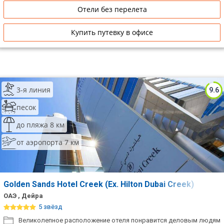
Отели без перелета
Купить путевку в офисе
3-я линия
9.6
песок
до пляжа 8 км
от аэропорта 7 км
Golden Sands Hotel Creek (Ex. Hilton Dubai Creek)
ОАЭ , Дейра
5 звёзд
Великолепное расположение отеля понравится деловым людям