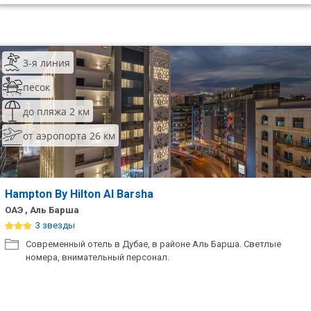
3-я линия
песок
до пляжа 2 км
от аэропорта 26 км
Hampton By Hilton Al Barsha
ОАЭ , Аль Барша
3 звезды
Современный отель в Дубае, в районе Аль Барша. Светлые
номера, внимательный персонал.