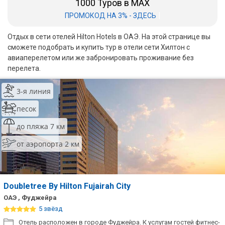
1000 Туров в MAX
Шри Ланка
|
ПРОМОКОД НА 3% - ЗДЕСЬ
Бали
Отдых в сети отелей Hilton Hotels в ОАЭ. На этой странице вы
сможете подобрать и купить тур в отели сети Хилтон с
Вьетнам
авиаперелетом или же забронировать проживание без
перелета.
Хайнань
Северный Гоа
3-я линия
песок
Южный Гоа
до пляжа 7 км
Занзибар
от аэропорта 2 км
Абхазия
Большой Сочи
Doubletree By Hilton Fujairah City
Кав Мин Воды
ОАЭ , Фуджейра
5 звёзд
Экскурсионные туры
Отель расположен в городе Фуджейра. К услугам гостей фитнес-