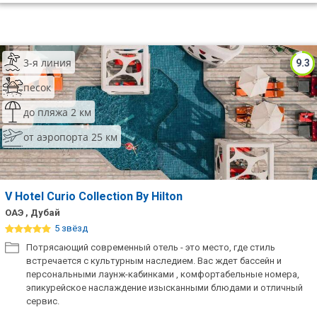
3-я линия
9.3
песок
до пляжа 2 км
от аэропорта 25 км
V Hotel Curio Collection By Hilton
ОАЭ , Дубай
5 звёзд
Потрясающий современный отель - это место, где стиль
встречается с культурным наследием. Вас ждет бассейн и
персональными лаунж-кабинками , комфортабельные номера,
эпикурейское наслаждение изысканными блюдами и отличный
сервис.