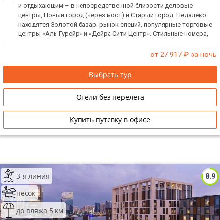
и отдыхающим – в непосредственной близости деловые
центры, Новый город (через мост) и Старый город. Недалеко
находятся Золотой базар, рынок специй, популярные торговые
центры «Аль-Гурейр» и «Дейра Сити Центр». Стильные номера,
качественный сервис. Рекомендуем для транзитного,
кратковременного пребывания с деловыми целями. При
от 27 917
₽ за ночь
заселении берется депозит.
Выбрать тур
Отели без перелета
Купить путевку в офисе
3-я линия
8.9
песок
до пляжа 5 км