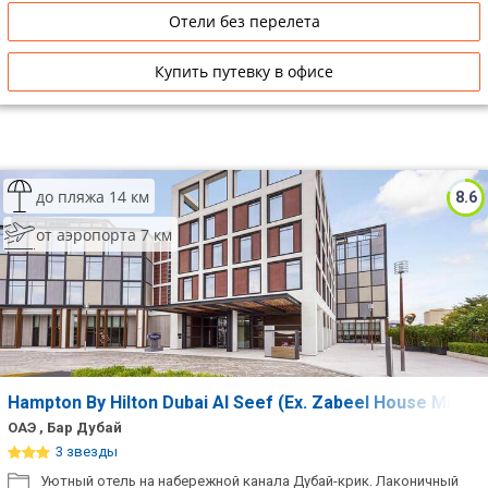
Отели без перелета
Купить путевку в офисе
до пляжа 14 км
8.6
от аэропорта 7 км
Hampton By Hilton Dubai Al Seef (Ex. Zabeel House Mini B
ОАЭ , Бар Дубай
3 звезды
Уютный отель на набережной канала Дубай-крик. Лаконичный