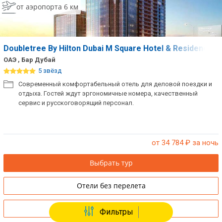
от аэропорта 6 км
Doubletree By Hilton Dubai M Square Hotel & Residences
ОАЭ , Бар Дубай
5 звёзд
Современный комфортабельный отель для деловой поездки и
отдыха. Гостей ждут эргономичные номера, качественный
сервис и русскоговорящий персонал.
от 34 784
₽ за ночь
Выбрать тур
Отели без перелета
Купить путевку в офисе
Фильтры