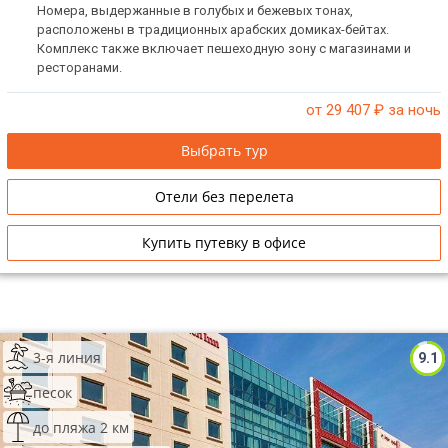
Номера, выдержанные в голубых и бежевых тонах,
расположены в традиционных арабских домиках-бейтах.
Комплекс также включает пешеходную зону с магазинами и
ресторанами.
от 29 407
₽ за ночь
Выбрать тур
Отели без перелета
Купить путевку в офисе
3-я линия
9.1
песок
до пляжа 2 км