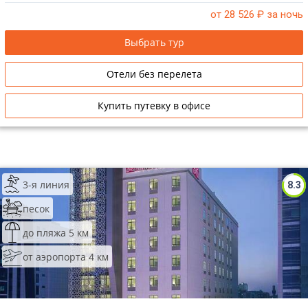
от 28 526
₽ за ночь
Выбрать тур
Отели без перелета
Купить путевку в офисе
3-я линия
8.3
песок
до пляжа 5 км
от аэропорта 4 км