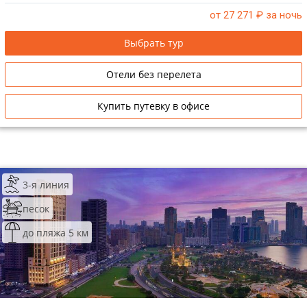
от 27 271
₽ за ночь
Выбрать тур
Отели без перелета
Купить путевку в офисе
3-я линия
песок
до пляжа 5 км