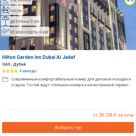
8.9
песок
до пляжа 9 км
от аэропорта 6 км
Hilton Garden Inn Dubai Al Jadaf
ОАЭ , Дубай
4 звезды
Современный комфортабельный номер для деловой поездки и
отдыха. Гостей ждут стильные номера и качественный сервис.
от 28 728
₽ за ночь
Выбрать тур