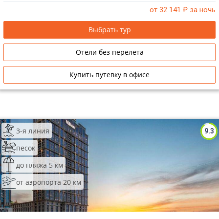
от 32 141
₽ за ночь
Выбрать тур
Отели без перелета
Купить путевку в офисе
3-я линия
9.3
песок
до пляжа 5 км
от аэропорта 20 км