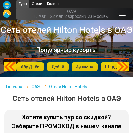
Туры
Отели
Билеты
Главная
ОАЭ
15 Авг
-
22 Авг
2 взрослых
из Москвы
Арабские Эмираты -
Сеть отелей Hilton Hotels в ОАЭ
Курорты
Офис г. Москва
Популярные курорты
Помощь
вейн
Подборки отелей
Абу Даби
Дубай
Аджман
Шарджа
Турция
Главная
ОАЭ
Отели Hilton Hotels
Таиланд
Сеть отелей Hilton Hotels в ОАЭ
ОАЭ
Египет
Хотите купить тур со скидкой?
Заберите ПРОМОКОД в нашем канале
Куба