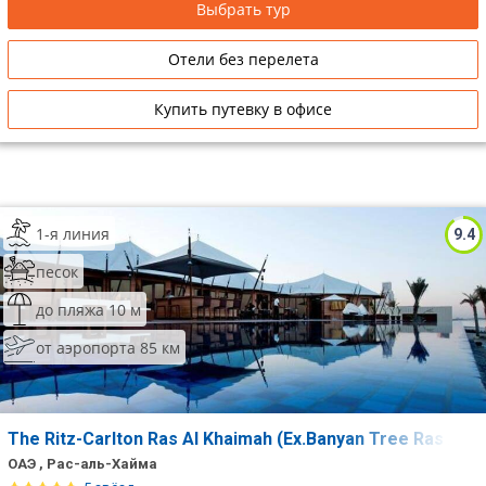
Выбрать тур
Отели без перелета
Купить путевку в офисе
1-я линия
9.4
песок
до пляжа 10 м
от аэропорта 85 км
The Ritz-Carlton Ras Al Khaimah (Ex.Banyan Tree Ras Al 
ОАЭ , Рас-аль-Хайма