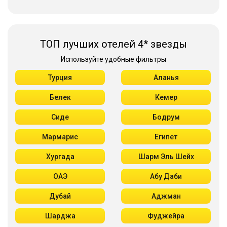
ТОП лучших отелей 4* звезды
Используйте удобные фильтры
Турция
Аланья
Белек
Кемер
Сиде
Бодрум
Мармарис
Египет
Хургада
Шарм Эль Шейх
ОАЭ
Абу Даби
Дубай
Аджман
Шарджа
Фуджейра