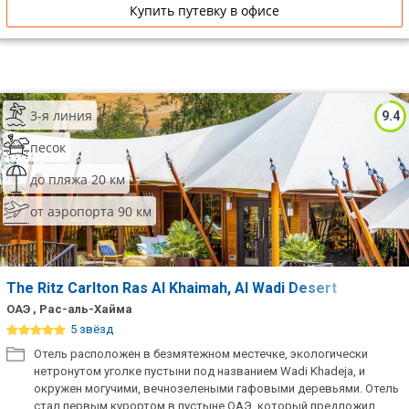
Купить путевку в офисе
3-я линия
9.4
песок
до пляжа 20 км
от аэропорта 90 км
The Ritz Carlton Ras Al Khaimah, Al Wadi Desert
ОАЭ , Рас-аль-Хайма
5 звёзд
Отель расположен в безмятежном местечке, экологически
нетронутом уголке пустыни под названием Wadi Khadeja, и
окружен могучими, вечнозелеными гафовыми деревьями. Отель
стал первым курортом в пустыне ОАЭ, который предложил