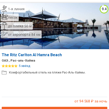
1-я линия
9.4
песок
до пляжа 50 м
от аэропорта 84 км
The Ritz Carlton Al Hamra Beach
ОАЭ , Рас-аль-Хайма
5 звёзд
Комфортабельный отель на пляже Рас-Аль-Хаймы.
от 94 568
₽ за ночь