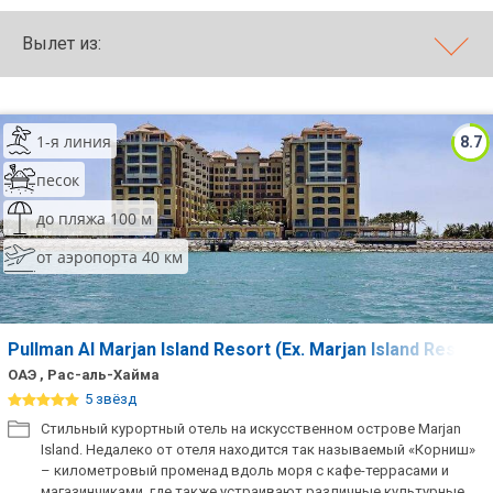
ТОП 10 лучших отелей 5*
Вылет из:
ТОП 10 недорогих отелей
5*
1-я линия
8.7
Лучшие отели 4* звезды
песок
Недорогие отели 4*
до пляжа 100 м
звезды
от аэропорта 40 км
Лучшие отели 3* звезды
Недорогие отели 3*
звезды
Pullman Al Marjan Island Resort (Ex. Marjan Island Resort
ОАЭ , Рас-аль-Хайма
Сетевые отели Турции
5 звёзд
Сетевые отели Египта
Стильный курортный отель на искусственном острове Marjan
Island. Недалеко от отеля находится так называемый «Корниш»
– километровый променад вдоль моря с кафе-террасами и
Сетевые отели ОАЭ
магазинчиками, где также устраивают различные культурные,