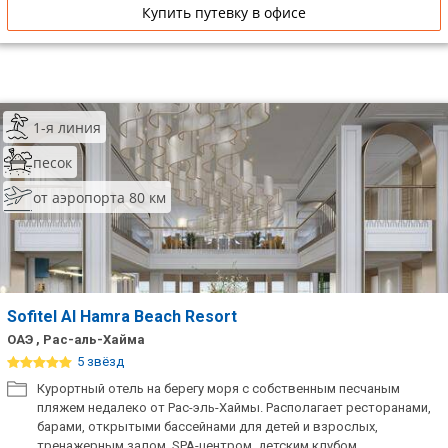
Купить путевку в офисе
1-я линия
песок
от аэропорта 80 км
Sofitel Al Hamra Beach Resort
ОАЭ , Рас-аль-Хайма
5 звёзд
Курортный отель на берегу моря с собственным песчаным
пляжем недалеко от Рас-эль-Хаймы. Располагает ресторанами,
барами, открытыми бассейнами для детей и взрослых,
тренажерным залом, SPA-центром, детским клубом.