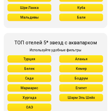
Шри Ланка
Куба
Мальдивы
Бали
ТОП отелей 5* звезд с аквапарком
Используйте удобные фильтры
Турция
Аланья
Белек
Кемер
Сиде
Бодрум
Мармарис
Египет
Хургада
Шарм Эль Шейх
ОАЭ