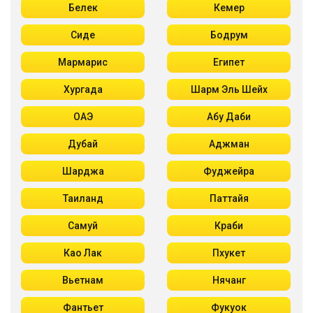
Белек
Кемер
Сиде
Бодрум
Мармарис
Египет
Хургада
Шарм Эль Шейх
ОАЭ
Абу Даби
Дубай
Аджман
Шарджа
Фуджейра
Таиланд
Паттайя
Самуй
Краби
Као Лак
Пхукет
Вьетнам
Нячанг
Фантьет
Фукуок