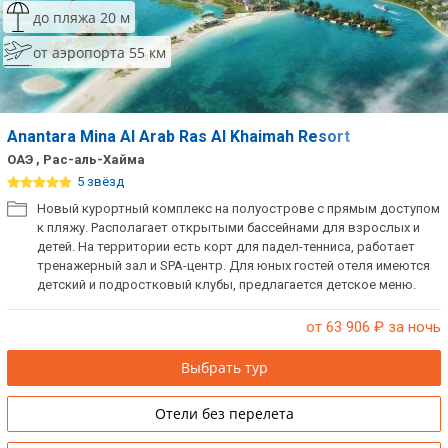
до пляжа 20 м
от аэропорта 55 км
Anantara Mina Al Arab Ras Al Khaimah Resort
ОАЭ , Рас-аль-Хайма
5 звёзд
Новый курортный комплекс на полуострове с прямым доступом
к пляжу. Располагает открытыми бассейнами для взрослых и
детей. На территории есть корт для падел-тенниса, работает
тренажерный зал и SPA-центр. Для юных гостей отеля имеются
детский и подростковый клубы, предлагается детское меню.
Отлично подойдет для спокойного отдыха всей семьей.
от 63 906
₽ за ночь
Выбрать тур
Отели без перелета