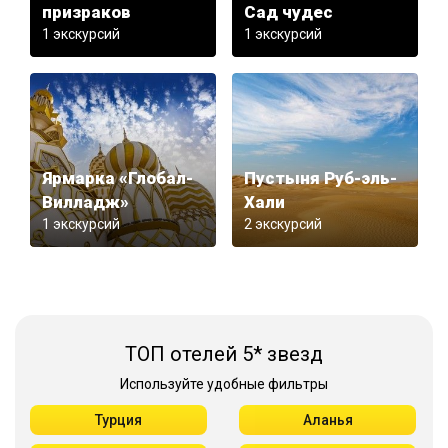
призраков
Сад чудес
1 экскурсий
1 экскурсий
Ярмарка «Глобал-
Пустыня Руб-эль-
Вилладж»
Хали
1 экскурсий
2 экскурсий
ТОП отелей 5* звезд
Используйте удобные фильтры
Турция
Аланья