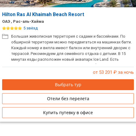
Hilton Ras Al Khaimah Beach Resort
ОАЭ , Рас-аль-Хайма
5 звёзд
Большая живописная территория с садами и бассейнами. По
обширной территории можно передвигаться на машинках багги.
Каждый номер и вилла имеют балкон или внутренний дворик с
террасой. Рекомендуем для семейного отдыха с детьми. В 15
минутах езды расположен новый аквапарк Ice Land. Есть
русскоговорящий персонал. При заселении берется депозит.
от 53 201
₽ за ночь
Выбрать тур
Отели без перелета
Купить путевку в офисе