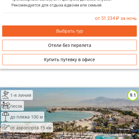
Рекомендуется для отдыха вдвоем или семьей.
от 51 234
₽ за ночь
Выбрать тур
Отели без перелета
Купить путевку в офисе
1-я линия
9.1
песок
до пляжа 100 м
от аэропорта 15 км