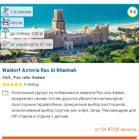
1-я линия
9.6
песок
до пляжа 100 м
от аэропорта 87 км
Waldorf Astoria Ras Al Khaimah
ОАЭ , Рас-аль-Хайма
5 звёзд
Роскошный курорт на побережье в эмирате Рас-аль-Хайма
предлагает своим гостям дорогое убранство интерьеров,
просторные гардеробные, прекрасный выбор ресторанов,
эксклюзивный выбор сортов чая, кофе, сигар. Рекомендуем для
VIP-отдыха и отдыха с детьми.
от 54 473
₽ за ночь