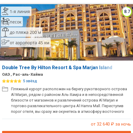
1-я линия
8.7
песок
до пляжа 200 м
от аэропорта 45 км
Double Tree By Hilton Resort & Spa Marjan Island
ОАЭ , Рас-аль-Хайма
5 звёзд
Пляжный курорт расположен на берегу рукотворного острова
Al Marjan, рядом с районом Аль-Хамра и в непосредственной
близости от магазинов и развлечений острова Al Marjan и
торгово-развлекательного центра Al Hamra Mall. Переступив
порог отеля, вы сразу же окунетесь в атмосферу восточного
гостеприимства: всех гостей здесь встречают легендарным
теплым шоколадным печеньем. Здесь есть все для
от 32 640
₽ за ночь
комфортного пляжного отдыха: стильные и уютные номера с