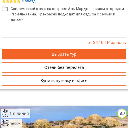
5 звёзд
Современный отель на острове Аль-Марджан рядом с городом
Рас-эль-Хайма. Прекрасно подходит для отдыха с семьёй и
детьми.
от 34 100
₽ за ночь
Выбрать тур
Отели без перелета
Купить путевку в офисе
1-я линия
8.7
песок