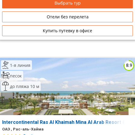
Выбрать тур
Отели без перелета
Купить путевку в офисе
1-я линия
8.9
песок
до пляжа 10 м
Intercontinental Ras Al Khaimah Mina Al Arab Resort & Sp
ОАЭ , Рас-аль-Хайма