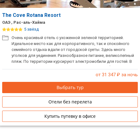
The Cove Rotana Resort
ОАЭ , Рас-аль-Хайма
5 звёзд
Очень красивый отель с ухоженной зеленой территорией.
Идеальное место как для корпоративного, так и спокойного
семейного отдыха вдали от городской суеты. Здесь много
уголков для уединения. Разнообразное питание, великолепный
пляж. По территории курсируют электромобили для гостей. В
отеле есть русскоязычный персонал. При заезде берется
депозит.
от 31 347
₽ за ночь
Выбрать тур
Отели без перелета
Купить путевку в офисе