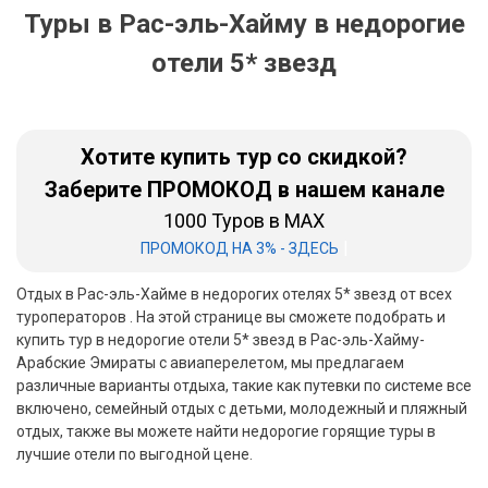
Туры в Рас-эль-Хайму в недорогие
Бали
отели 5* звезд
Вьетнам
Хайнань
Хотите купить тур со скидкой?
Северный Гоа
Заберите ПРОМОКОД в нашем канале
Южный Гоа
1000 Туров в MAX
|
ПРОМОКОД НА 3% - ЗДЕСЬ
Занзибар
Отдых в Рас-эль-Хайме в недорогих отелях 5* звезд от всех
Абхазия
туроператоров . На этой странице вы сможете подобрать и
купить тур в недорогие отели 5* звезд в Рас-эль-Хайму-
Большой Сочи
Арабские Эмираты с авиаперелетом, мы предлагаем
различные варианты отдыха, такие как путевки по системе все
Кав Мин Воды
включено, семейный отдых с детьми, молодежный и пляжный
отдых, также вы можете найти недорогие горящие туры в
Экскурсионные туры
лучшие отели по выгодной цене.
VIP отели 5 звезд