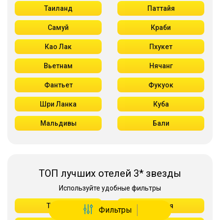
Таиланд
Паттайя
Самуй
Краби
Као Лак
Пхукет
Вьетнам
Нячанг
Фантьет
Фукуок
Шри Ланка
Куба
Мальдивы
Бали
ТОП лучших отелей 3* звезды
Используйте удобные фильтры
Турция
Аланья
Фильтры