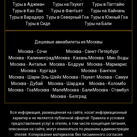
Туры в Аджман
Туры на Пхукет
Туры в Паттайю
Туры в Као Лак
Туры в Фантьет
Туры на Хайнань
Туры в Варадеро
Туры в Северный Гоа
Туры в Южный Гоа
Туры в Сиде
Туры на Бали
Дешевые авиабилеты из Москвы
Москва - Сочи
Москва - Санкт-Петербург
Москва - Калининград
Москва - Казань
Москва - Мин. Воды
Москва - Анталья
Москва - Бодрум
Москва - Мармарис
Москва - Хургада
Москва - Бангкок
Москва - Шарм-Эль-Шейх
Москва - Пхукет
Москва - Самуи
Москва - Дубай
Москва - Шарджа
Москва - Коломбо
Москва - Гоа
Москва - Мале
Москва - Бали
Москва - Стамбул
Москва - Белград
Вся информация, размещённая на сайте, носит информационный
характер и не является публичной офертой. Правила и условия
предоставления услуг в отелях, в том числе концепция питания,
описанные на сайте, могут изменяться по решению администрации
отелей. Копирование материалов без письменного согласия