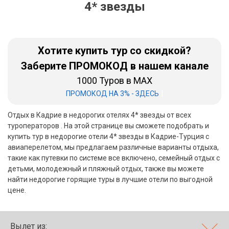
4* звезды
Бали
Вьетнам
Хотите купить тур со скидкой?
Хайнань
Заберите ПРОМОКОД в нашем канале
1000 Туров в MAX
Северный Гоа
|
ПРОМОКОД НА 3% - ЗДЕСЬ
Южный Гоа
Отдых в Кадрие в недорогих отелях 4* звезды от всех
Занзибар
туроператоров . На этой странице вы сможете подобрать и
купить тур в недорогие отели 4* звезды в Кадрие-Турция с
Абхазия
авиаперелетом, мы предлагаем различные варианты отдыха,
такие как путевки по системе все включено, семейный отдых с
Большой Сочи
детьми, молодежный и пляжный отдых, также вы можете
найти недорогие горящие туры в лучшие отели по выгодной
Кав Мин Воды
цене.
Экскурсионные туры
VIP отели 5 звезд
Вылет из: