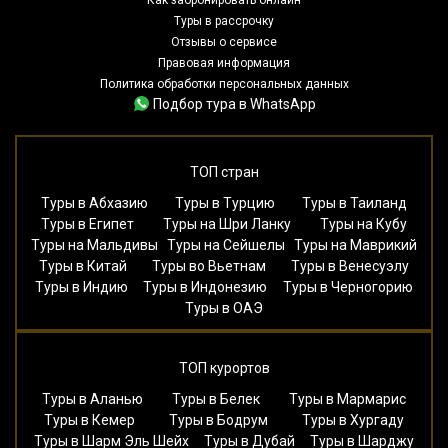
Туры в рассрочку
Отзывы о сервисе
Правовая информация
Политика обработки персональных данных
Подбор тура в WhatsApp
ТОП стран
Туры в Абхазию
Туры в Турцию
Туры в Таиланд
Туры в Египет
Туры на Шри Ланку
Туры на Кубу
Туры на Мальдивы
Туры на Сейшелы
Туры на Маврикий
Туры в Китай
Туры во Вьетнам
Туры в Венесуэлу
Туры в Индию
Туры в Индонезию
Туры в Черногорию
Туры в ОАЭ
ТОП курортов
Туры в Аланью
Туры в Белек
Туры в Мармарис
Туры в Кемер
Туры в Бодрум
Туры в Хургаду
Туры в Шарм Эль Шейх
Туры в Дубай
Туры в Шарджу