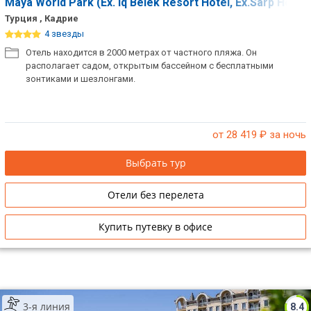
Maya World Park (Ex. Iq Belek Resort Hotel, Ex.Sarp Hotel
Турция , Кадрие
4 звезды
Отель находится в 2000 метрах от частного пляжа. Он
располагает садом, открытым бассейном с бесплатными
зонтиками и шезлонгами.
от 28 419
₽ за ночь
Выбрать тур
Отели без перелета
Купить путевку в офисе
3-я линия
8.4