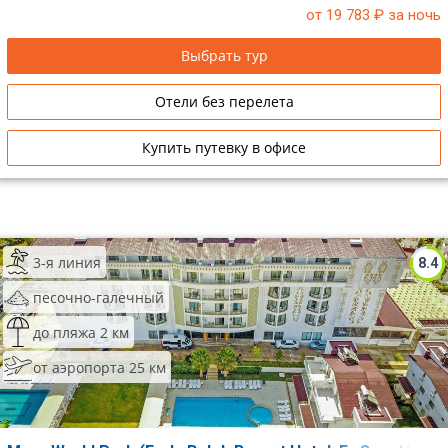
от 19 783
₽ за ночь
Сетевые отели Таиланда
Выбрать тур
Сетевые отели Шри Ланки
Отели без перелета
Сетевые отели Вьетнама
Купить путевку в офисе
Сетевые отели Мальдив
Сетевые отели Бали
3-я линия
8.4
Сетевые отели Сейшел
песочно-галечный
Сетевые отели Маврикия
до пляжа 2 км
от аэропорта 25 км