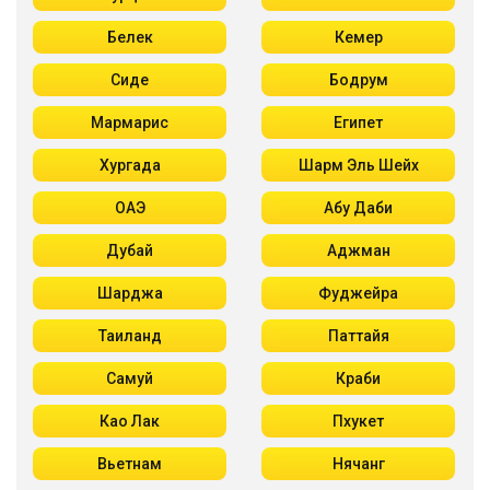
Белек
Кемер
Сиде
Бодрум
Мармарис
Египет
Хургада
Шарм Эль Шейх
ОАЭ
Абу Даби
Дубай
Аджман
Шарджа
Фуджейра
Таиланд
Паттайя
Самуй
Краби
Као Лак
Пхукет
Вьетнам
Нячанг