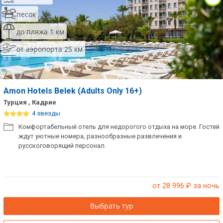
песок
до пляжа 1 км
от аэропорта 25 км
Amon Hotels Belek (Adults Only 16+)
Турция , Кадрие
4 звезды
Комфортабельный отель для недорогого отдыха на море. Гостей
ждут уютные номера, разнообразные развлечения и
русскоговорящий персонал.
от 28 996
₽ за ночь
Выбрать тур