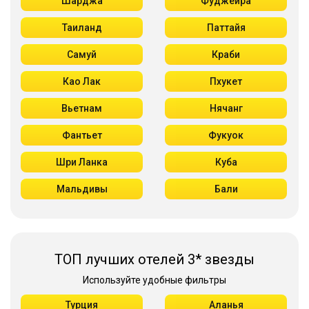
Шарджа
Фуджейра
Таиланд
Паттайя
Самуй
Краби
Као Лак
Пхукет
Вьетнам
Нячанг
Фантьет
Фукуок
Шри Ланка
Куба
Мальдивы
Бали
ТОП лучших отелей 3* звезды
Используйте удобные фильтры
Турция
Аланья