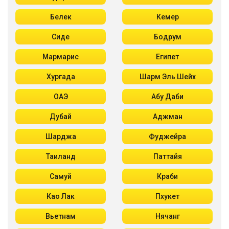
Белек
Кемер
Сиде
Бодрум
Мармарис
Египет
Хургада
Шарм Эль Шейх
ОАЭ
Абу Даби
Дубай
Аджман
Шарджа
Фуджейра
Таиланд
Паттайя
Самуй
Краби
Као Лак
Пхукет
Вьетнам
Нячанг