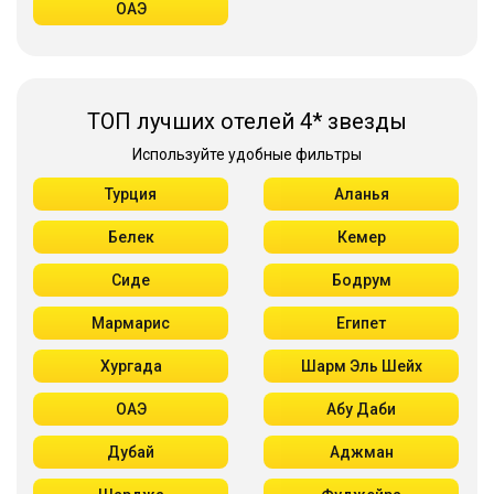
ОАЭ
ТОП лучших отелей 4* звезды
Используйте удобные фильтры
Турция
Аланья
Белек
Кемер
Сиде
Бодрум
Мармарис
Египет
Хургада
Шарм Эль Шейх
ОАЭ
Абу Даби
Дубай
Аджман