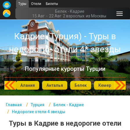
Туры
Отели
Билеты
Главная
Белек - Кадрие
15 Авг
-
22 Авг
2 взрослых
из Москвы
Турция- Курорты
Кадрие (Турция) - Туры в
Офис г. Москва
недорогие отели 4* звезды
Помощь
Подборки отелей
Популярные курорты Турции
Турция
Таиланд
мбул
Алания
Анталья
Белек
Кемер
Си
ОАЭ
Главная
Турция
Белек - Кадрие
Египет
Недорогие отели 4 звезды
Куба
Туры в Кадрие в недорогие отели
Шри Ланка