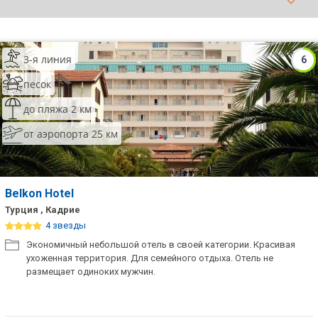
ТОП 10 лучших отелей 5*
3-я линия
6
ТОП 10 недорогих отелей
5*
песок
Лучшие отели 4* звезды
до пляжа 2 км
от аэропорта 25 км
Недорогие отели 4*
звезды
Лучшие отели 3* звезды
Belkon Hotel
Недорогие отели 3*
Турция , Кадрие
звезды
4 звезды
Экономичный небольшой отель в своей категории. Красивая
Сетевые отели Турции
ухоженная территория. Для семейного отдыха. Отель не
размещает одиноких мужчин.
Сетевые отели Египта
Сетевые отели ОАЭ