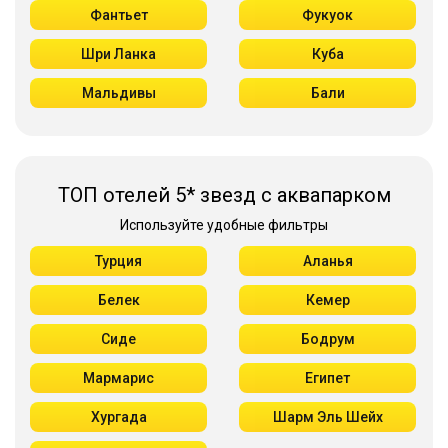
Фантьет
Фукуок
Шри Ланка
Куба
Мальдивы
Бали
ТОП отелей 5* звезд с аквапарком
Используйте удобные фильтры
Турция
Аланья
Белек
Кемер
Сиде
Бодрум
Мармарис
Египет
Хургада
Шарм Эль Шейх