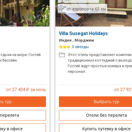
от аэропорта 65 км
Villa Susegat Holidays
Индия , Морджим
3 звезды
тдыха на море. Гостей
Этот отель представляет комплек
 бассейн.
традиционных коттеджей с выходо
Гостей ждут простые номера и пр
персонал.
от 27 434
₽ за ночь
от 27 92
ь тур
Выбрать тур
 перелета
Отели без перелета
вку в офисе
Купить путевку в офисе