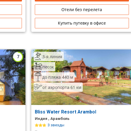
Отели без перелета
Купить путевку в офисе
3-я линия
7
песок
до пляжа 440 м
от аэропорта 61 км
Bliss Water Resort Arambol
Индия , Арамболь
3 звезды