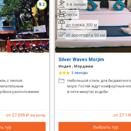
3-я линия
8.2
песок
до пляжа 300 м
от аэропорта 50 км
Silver Waves Morjim
Индия , Морджим
3 звезды
ль с теплой
Небольшой отель для бюджетного
желательным
море. Гостей ждут комфортные но
добное расположение.
в пяти минутах ходьбы.
от 27 099
₽ за ночь
от 27 14
ь тур
Выбрать тур