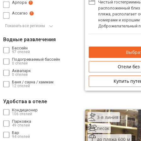
Чистый гостеприимны
Арпора
?
расположенный близ 
Ассагао
пляжа, располагает 
?
номерами и хорошим 
Показать все регионы
Доброжелательный п
усилия для вашего к
Недалеко от отеля м
Водные развлечения
баров, ресторанов ин
Бассейн
интернациональной ку
Выбрат
97 отелей
от отеля находятся Т
Подогреваемый бассейн
рынки.
0 отелей
Отели без
Аквапарк
0 отелей
Купить путе
Баня / сауна / хаммам
12 отелей
Удобства в отеле
Кондиционер
106 отелей
3-я линия
Парковка
49 отелей
песок
Бар
94 отелей
до пляжа 600 м