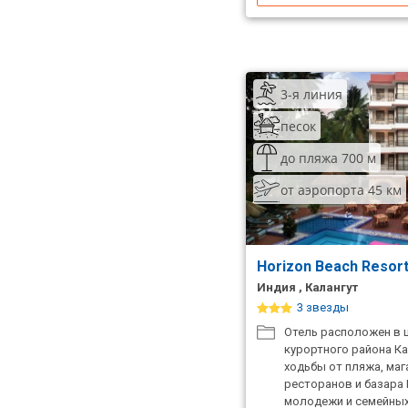
3-я линия
песок
до пляжа 700 м
от аэропорта 45 км
Horizon Beach Resor
Индия , Калангут
3 звезды
Отель расположен в 
курортного района Кал
ходьбы от пляжа, маг
ресторанов и базара 
молодежи и семейных