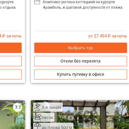
курорте
Комплекс уютных коттеджей на курорте
о отдыха.
Арамболь, в шаговой доступности от пляжа.
4
₽ за ночь
от 27 434
₽ за ночь
Выбрать тур
Отели без перелета
Купить путевку в офисе
3-я линия
7.7
песок
до пляжа 500 м