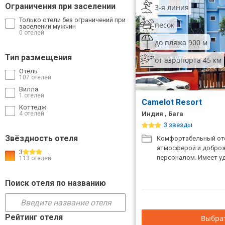
Ограничения при заселении
3-я линия
ТОП 10 лучших отелей 5*
Только отели без ограничений при
песок
заселении мужчин
0 отелей
до пляжа 900 м
ТОП 10 недорогих отелей
5*
Тип размещения
от аэропорта 45 км
Отель
Лучшие отели 4* звезды
107 отелей
Вилла
Недорогие отели 4*
1 отелей
Camelot Resort
звезды
Коттедж
4 отелей
Индия , Бага
Лучшие отели 3* звезды
3 звезды
Звёздность отеля
Комфортабельный оте
Недорогие отели 3*
атмосферой и добро
3
звезды
персоналом. Имеет у
113 отелей
Сетевые отели Турции
Поиск отеля по названию
Сетевые отели Египта
Сетевые отели ОАЭ
Рейтинг отеля
Выбрат