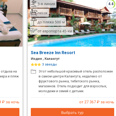
3-я линия
4.4
песок
до пляжа 500 м
от аэропорта 45 км
Sea Breeze Inn Resort
Индия , Калангут
3 звезды
 отдыха на
Этот небольшой красивый отель расположен
мера и пляж
в самом центре Калангута, недалеко от
фруктового рынка, тибетского рынка,
магазинов. Отель подходит для взрослых,
молодежи и семей с детьми.
Доброжелательный персонал приложит все
усилия для вашего комфортного отдыха.
9
₽ за ночь
от 27 367
₽ за ночь
Выбрать тур