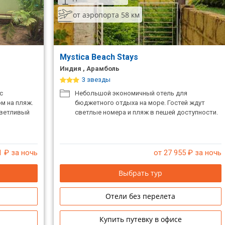
от аэропорта 58 км
Mystica Beach Stays
Индия , Арамболь
3 звезды
с
Небольшой экономичный отель для
м на пляж.
бюджетного отдыха на море. Гостей ждут
иветливый
светлые номера и пляж в пешей доступности.
1
₽ за ночь
от 27 955
₽ за ночь
Выбрать тур
Отели без перелета
Купить путевку в офисе