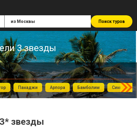
Поиск туров
тели 3 звезды
тор
Панаджи
Арпора
Бамболим
Синкерим
 3* звезды