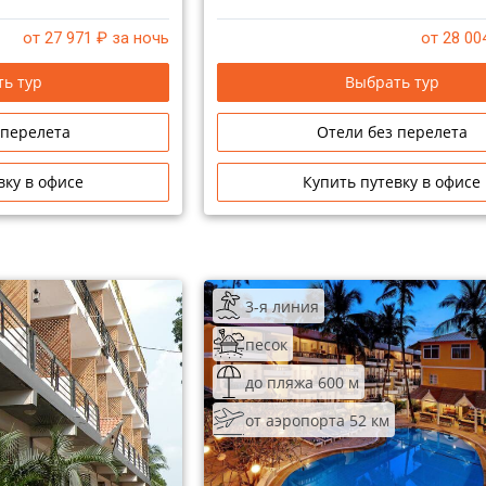
от 27 971
₽ за ночь
от 28 00
ь тур
Выбрать тур
 перелета
Отели без перелета
вку в офисе
Купить путевку в офисе
3-я линия
песок
до пляжа 600 м
от аэропорта 52 км