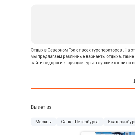
Бали
Вьетнам
Хайнань
Северный Гоа
Отдых в Северном Гоа от всех туроператоров . На 
мы предлагаем различные варианты отдыха, такие 
Южный Гоа
найти недорогие горящие туры в лучшие отели по 
Занзибар
Абхазия
Большой Сочи
Вылет из:
Кав Мин Воды
Экскурсионные туры
Москвы
Санкт-Петербурга
Екатеринбур
VIP отели 5 звезд