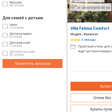
Массаж
46 отелей
от аэропорта 40 км
Для семей с детьми
Няня
13 отелей
Villa Fatima Comfort
Детское меню
Индия , Калангут
8 отелей
3 звезды
Детский клуб
2 отелей
Приятный отель для о
ждут уютные номера и
Детский бассейн
42 отелей
Применить фильтры
Выбрат
Отели без
Купить путе