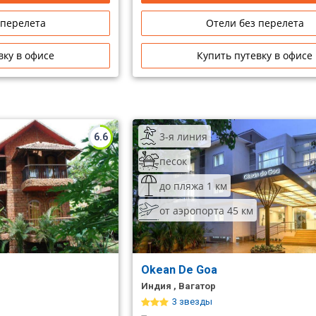
 перелета
Отели без перелета
вку в офисе
Купить путевку в офисе
3-я линия
6.6
песок
до пляжа 1 км
от аэропорта 45 км
Okean De Goa
Индия , Вагатор
3 звезды