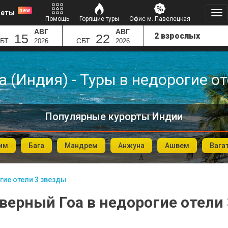
new
леты
Помощь
Горящие туры
Офис м. Павелецкая
АВГ
АВГ
15
22
БТ
СБТ
2026
2026
 (Индия) - Туры в недорогие о
Популярные курорты Индии
им
Бага
Мандрем
Анжуна
Ашвем
Вага
ие отели 3 звезды
верный Гоа в недорогие отели