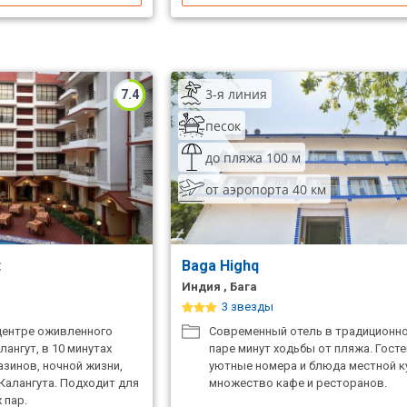
3-я линия
7.4
песок
до пляжа 100 м
от аэропорта 40 км
t
Baga Highq
Индия , Бага
3 звезды
центре оживленного
Современный отель в традиционно
ангут, в 10 минутах
паре минут ходьбы от пляжа. Гост
азинов, ночной жизни,
уютные номера и блюда местной ку
Калангута. Подходит для
множество кафе и ресторанов.
 пар.