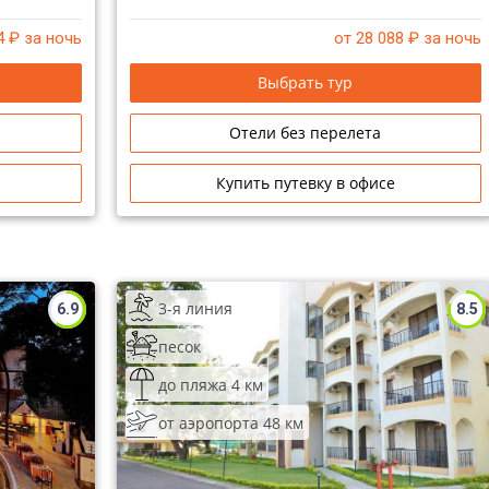
4
₽ за ночь
от 28 088
₽ за ночь
Выбрать тур
Отели без перелета
Купить путевку в офисе
3-я линия
6.9
8.5
песок
до пляжа 4 км
от аэропорта 48 км