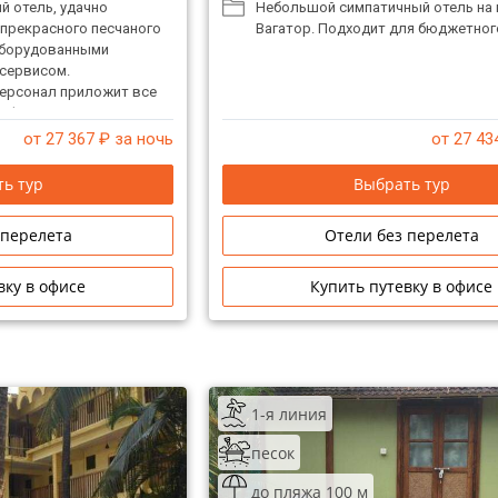
й отель, удачно
Небольшой симпатичный отель на 
прекрасного песчаного
Вагатор. Подходит для бюджетног
оборудованными
сервисом.
ерсонал приложит все
омфортного отдыха.
ножество магазинов,
от 27 367
₽ за ночь
от 27 43
дийской, китайской и
хни. Также неподалеку
ь тур
Выбрать тур
ибетский и Фруктовый
 перелета
Отели без перелета
вку в офисе
Купить путевку в офисе
1-я линия
песок
до пляжа 100 м