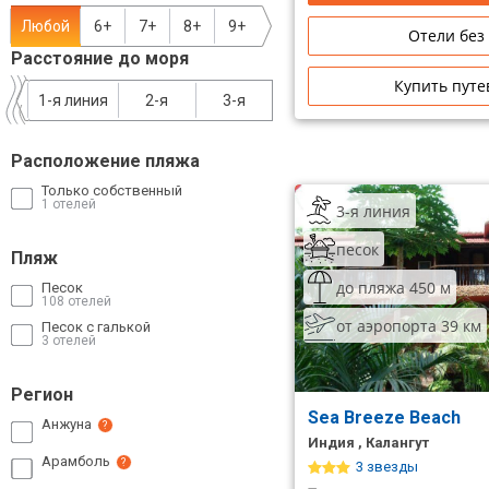
Сетевые отели Таиланда
Любой
6+
7+
8+
9+
Отели без
Расстояние до моря
Купить путе
Сетевые отели Шри Ланки
1-я линия
2-я
3-я
Сетевые отели Вьетнама
Расположение пляжа
Только собственный
1 отелей
3-я линия
Сетевые отели Мальдив
песок
Пляж
Сетевые отели Бали
до пляжа 450 м
Песок
108 отелей
Сетевые отели Сейшел
от аэропорта 39 км
Песок с галькой
3 отелей
Сетевые отели Маврикия
Регион
Sea Breeze Beach
Анжуна
?
Индия , Калангут
Арамболь
?
3 звезды