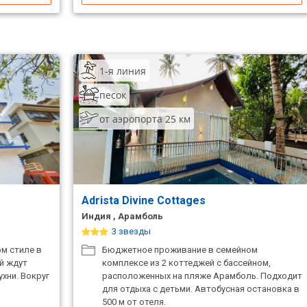
1-я линия
песок
от аэропорта 25 км
Adrista Divine Cottages
Индия , Арамболь
3 звезды
м стиле в
Бюджетное проживание в семейном
ей ждут
комплексе из 2 коттеджей с бассейном,
хни. Вокруг
расположенных на пляже Арамболь. Подходит
для отдыха с детьми. Автобусная остановка в
500 м от отеля.