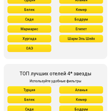
Турция
Аланья
Белек
Кемер
Сиде
Бодрум
Мармарис
Египет
Хургада
Шарм Эль Шейх
ОАЭ
ТОП лучших отелей 4* звезды
Используйте удобные фильтры
Турция
Аланья
Белек
Кемер
Сиде
Бодрум