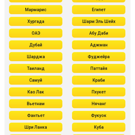
Мармарис
Египет
Хургада
Шарм Эль Шейх
ОАЭ
Абу Даби
Дубай
Аджман
Шарджа
Фуджейра
Таиланд
Паттайя
Самуй
Краби
Као Лак
Пхукет
Вьетнам
Нячанг
Фантьет
Фукуок
Шри Ланка
Куба