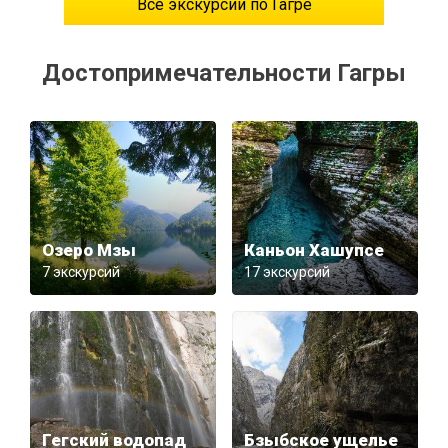
Все экскурсии по Гагре
Достопримечательности Гагры
Озеро Мзы
Каньон Хашупсе
7 экскурсий
17 экскурсий
Гегский водопад
Бзыбское ущелье