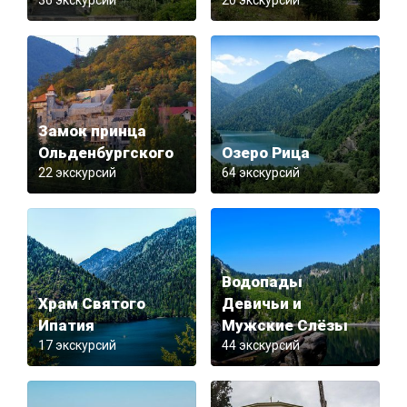
36 экскурсий
20 экскурсий
Замок принца
Ольденбургского
Озеро Рица
22 экскурсий
64 экскурсий
Водопады
Храм Святого
Девичьи и
Ипатия
Мужские Слёзы
17 экскурсий
44 экскурсий