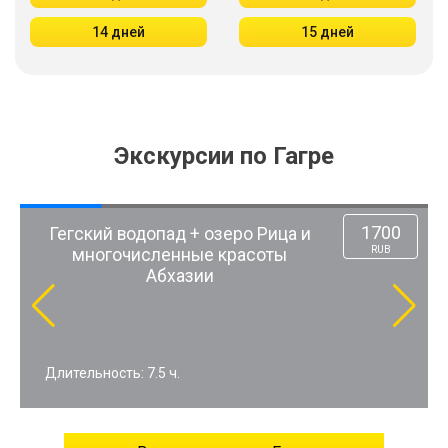
14 дней
15 дней
Экскурсии по Гагре
2600
К водопаду Борода верхом — по
RUB
ущелью реки Бзыбь из Гагры
Длительность: 2.5 ч.