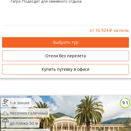
Гагра. Подходит для семейного отдыха.
от 16 924
₽ за ночь
Выбрать тур
Отели без перелета
Купить путевку в офисе
1-я линия
9.1
песочно-галечный
до пляжа 50 м