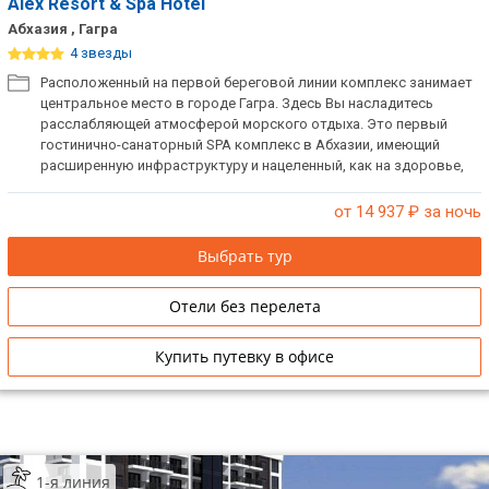
Alex Resort & Spa Hotel
Абхазия , Гагра
4 звезды
Расположенный на первой береговой линии комплекс занимает
центральное место в городе Гагра. Здесь Вы насладитесь
расслабляющей атмосферой морского отдыха. Это первый
гоcтинично-санаторный SPA комплекс в Абхазии, имеющий
расширенную инфраструктуру и нацеленный, как на здоровье,
так и на впечатления гостей.
от 14 937
₽ за ночь
Выбрать тур
Отели без перелета
Купить путевку в офисе
1-я линия