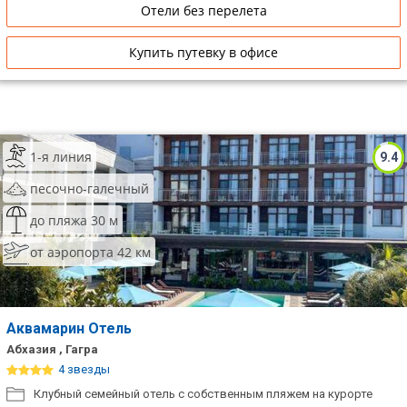
Отели без перелета
Купить путевку в офисе
1-я линия
9.4
песочно-галечный
до пляжа 30 м
от аэропорта 42 км
Аквамарин Отель
Абхазия , Гагра
4 звезды
Клубный семейный отель с собственным пляжем на курорте