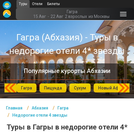
Туры
Отели
Билеты
Главная
Гагра
15 Авг
-
22 Авг
2 взрослых
из Москвы
Абхазия- Курорты
Гагра (Абхазия) - Туры в
Офис г. Москва
недорогие отели 4* звезды
Помощь
Подборки отелей
Популярные курорты Абхазии
Турция
Таиланд
Гагра
Пицунда
Сухум
Новый Афон
ОАЭ
Главная
Абхазия
Гагра
Египет
Недорогие отели 4 звезды
Куба
Туры в Гагры в недорогие отели 4*
Шри Ланка