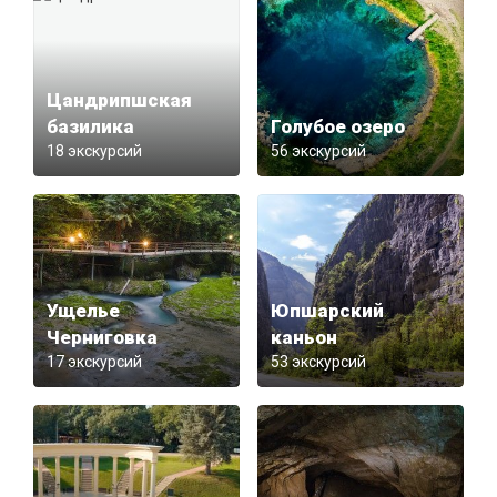
Цандрипшская
базилика
Голубое озеро
18 экскурсий
56 экскурсий
Ущелье
Юпшарский
Черниговка
каньон
17 экскурсий
53 экскурсий