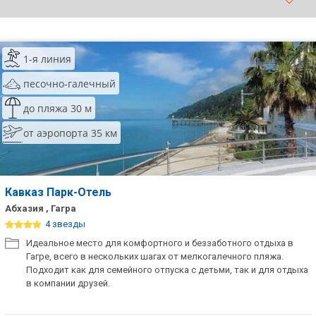
ТОП 10 лучших отелей 5*
1-я линия
ТОП 10 недорогих отелей
5*
песочно-галечный
Лучшие отели 4* звезды
до пляжа 30 м
от аэропорта 35 км
Недорогие отели 4*
звезды
Лучшие отели 3* звезды
Кавказ Парк-Отель
Недорогие отели 3*
Абхазия , Гагра
звезды
4 звезды
Идеальное место для комфортного и беззаботного отдыха в
Сетевые отели Турции
Гагре, всего в нескольких шагах от мелкогалечного пляжа.
Подходит как для семейного отпуска с детьми, так и для отдыха
Сетевые отели Египта
в компании друзей.
Сетевые отели ОАЭ