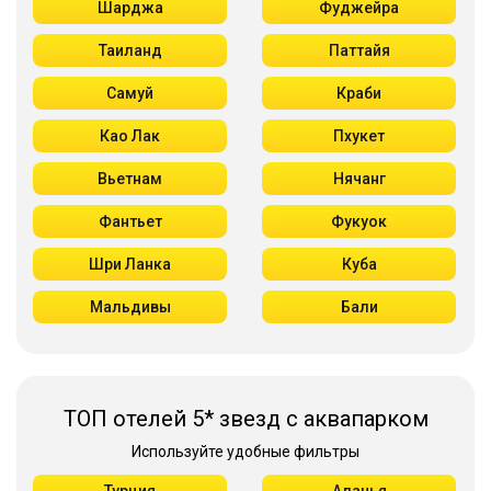
Шарджа
Фуджейра
Таиланд
Паттайя
Самуй
Краби
Као Лак
Пхукет
Вьетнам
Нячанг
Фантьет
Фукуок
Шри Ланка
Куба
Мальдивы
Бали
ТОП отелей 5* звезд с аквапарком
Используйте удобные фильтры