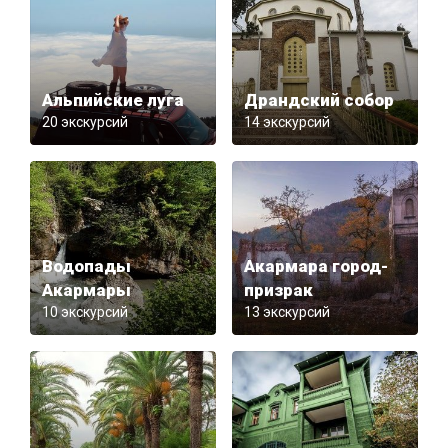
Альпийские луга
Драндский собор
20 экскурсий
14 экскурсий
Водопады
Акармара город-
Акармары
призрак
10 экскурсий
13 экскурсий