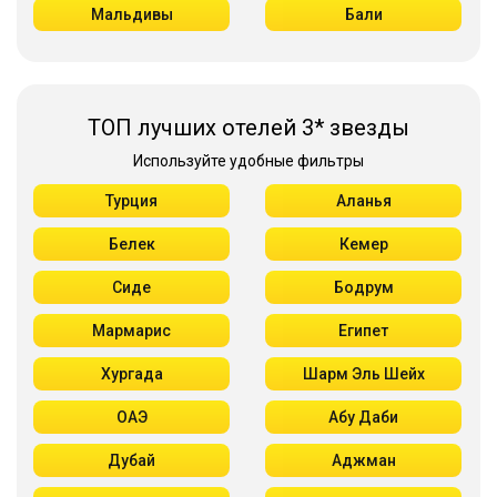
Мальдивы
Бали
ТОП лучших отелей 3* звезды
Используйте удобные фильтры
Турция
Аланья
Белек
Кемер
Сиде
Бодрум
Мармарис
Египет
Хургада
Шарм Эль Шейх
ОАЭ
Абу Даби
Дубай
Аджман