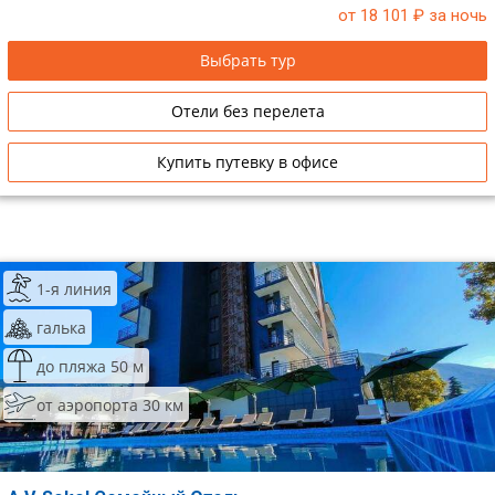
от 18 101
₽ за ночь
Выбрать тур
Отели без перелета
Купить путевку в офисе
1-я линия
галька
до пляжа 50 м
от аэропорта 30 км