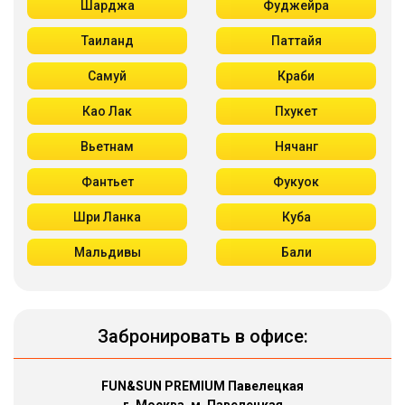
Шарджа
Фуджейра
Таиланд
Паттайя
Самуй
Краби
Као Лак
Пхукет
Вьетнам
Нячанг
Фантьет
Фукуок
Шри Ланка
Куба
Мальдивы
Бали
Забронировать в офисе:
FUN&SUN PREMIUM Павелецкая