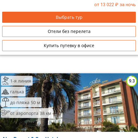
от 13 022
₽ за ночь
Сетевые отели Таиланда
Выбрать тур
Сетевые отели Шри Ланки
Отели без перелета
Сетевые отели Вьетнама
Купить путевку в офисе
Сетевые отели Мальдив
Сетевые отели Бали
1-я линия
9.3
Сетевые отели Сейшел
галька
Сетевые отели Маврикия
до пляжа 50 м
от аэропорта 38 км