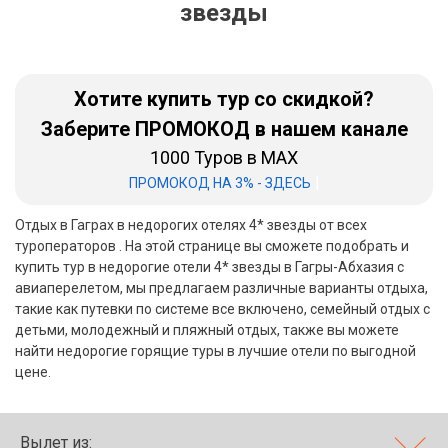
звезды
Бали
Вьетнам
Хотите купить тур со скидкой?
Хайнань
Заберите ПРОМОКОД в нашем канале
1000 Туров в MAX
Северный Гоа
|
ПРОМОКОД НА 3% - ЗДЕСЬ
Южный Гоа
Отдых в Гаграх в недорогих отелях 4* звезды от всех
Занзибар
туроператоров . На этой странице вы сможете подобрать и
купить тур в недорогие отели 4* звезды в Гагры-Абхазия с
Абхазия
авиаперелетом, мы предлагаем различные варианты отдыха,
такие как путевки по системе все включено, семейный отдых с
Большой Сочи
детьми, молодежный и пляжный отдых, также вы можете
найти недорогие горящие туры в лучшие отели по выгодной
Кав Мин Воды
цене.
Экскурсионные туры
VIP отели 5 звезд
Вылет из: