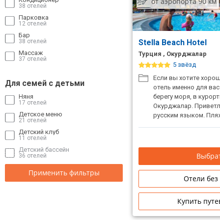
от аэропорта 90 км
38 отелей
Парковка
12 отелей
Бар
38 отелей
Stella Beach Hotel
Массаж
Турция , Окурджалар
37 отелей
5 звёзд
Если вы хотите хорош
Для семей с детьми
отель именно для вас
Няня
берегу моря, в курор
17 отелей
Окурджалар. Приветл
Детское меню
русским языком. Пля
21 отелей
отеля.
Детский клуб
11 отелей
Детский бассейн
Выбрат
36 отелей
Применить фильтры
Отели без
Купить путе