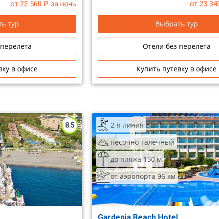
ние! Отель не размещает
от 22 560
₽ за ночь
от 23 34
 женщин.
ь тур
Выбрать тур
 перелета
Отели без перелета
вку в офисе
Купить путевку в офисе
2-я линия
8.5
песочно-галечный
до пляжа 150 м
от аэропорта 96 км
Gardenia Beach Hotel