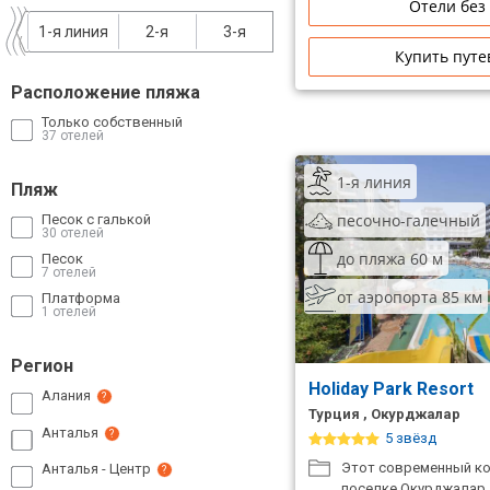
Отели без
Сетевые отели Таиланда
1-я линия
2-я
3-я
Купить путе
Сетевые отели Шри Ланки
Расположение пляжа
Только собственный
37 отелей
Сетевые отели Вьетнама
1-я линия
Пляж
песочно-галечный
Сетевые отели Мальдив
Песок с галькой
30 отелей
до пляжа 60 м
Песок
Сетевые отели Бали
7 отелей
от аэропорта 85 км
Платформа
Сетевые отели Сейшел
1 отелей
Сетевые отели Маврикия
Регион
Holiday Park Resort
Алания
?
Турция , Окурджалар
Анталья
?
5 звёзд
Этот современный ко
Анталья - Центр
?
поселке Окурджалар,