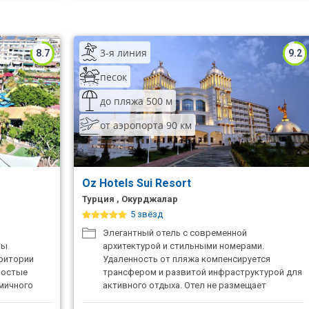
3-я линия
8.7
9.2
песок
до пляжа 500 м
от аэропорта 90 км
Oz Hotels Sui Resort
Турция , Окурджалар
5 звёзд
и
Элегантный отель с современной
ны
архитектурой и стильными номерами.
рритории
Удаленность от пляжа компенсируется
простые
трансфером и развитой инфраструктурой для
мичного
активного отдыха. Отел не размещает
одиноких мужчин.