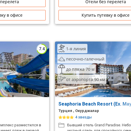
 перелета
Отели без перелета
вку в офисе
Купить путевку в офисе
1-я линия
7.4
песочно-галечный
до пляжа 70 м
от аэропорта 90 км
Seaphoria Beach Resort (Ex. Ma
Турция , Окурджалар
4 звезды
мплекс разместился в
Бывший отель Grand Paradise. Не
 имеет пляж в первой
уютный отель для спокойного сем