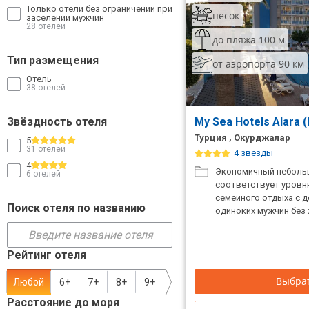
Только отели без ограничений при
песок
заселении мужчин
ТОП 10 лучших отелей 5*
28 отелей
до пляжа 100 м
Тип размещения
ТОП 10 недорогих отелей
от аэропорта 90 км
5*
Отель
38 отелей
Лучшие отели 4* звезды
Звёздность отеля
My Sea Hotels Alara (E
Недорогие отели 4*
Турция , Окурджалар
5
звезды
31 отелей
4 звезды
4
Лучшие отели 3* звезды
Экономичный неболь
6 отелей
соответствует уровн
семейного отдыха с д
Недорогие отели 3*
Поиск отеля по названию
одиноких мужчин без
звезды
Сетевые отели Турции
Рейтинг отеля
Сетевые отели Египта
Выбрат
Любой
6+
7+
8+
9+
Сетевые отели ОАЭ
Расстояние до моря