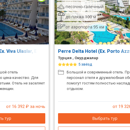
песочно-галечный
до пляжа 100 м
от аэропорта 95 км
x. Viva Ulaslar, Ex. Polat Alara)
Perre Delta Hotel (Ex. Porto Azz
Турция , Окурджалар
5 звёзд
шой отель
Большой и современный отель. П
ю цена-качество. Для
персонал отеля и дружелюбная об
етьми. Отель не заселяет
помогут гостям полностью наслад
 женщин.
отдыхом.
от 16 392
₽ за ночь
от 19 32
ь тур
Выбрать тур