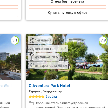
Отели без перелета
Купить путевку в офисе
1-я линия
5.1
7.8
песочно-галечный
до пляжа 70 м
от аэропорта 90 км
ya World Beach Hotel)
Q Aventura Park Hotel
Турция , Окурджалар
5 звёзд
большой
Хороший отель с благоустроенной
ейного
территорией. Проводится много мероприятий