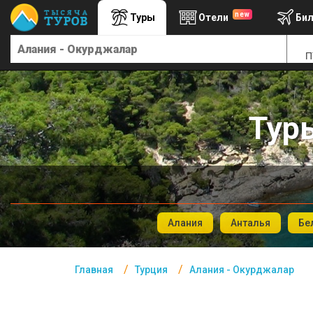
new
Туры
Отели
Би
Главная
П
Турция- Курорты
Офис г. Москва
Помощь
Тур
Подборки отелей
Турция
Таиланд
Алания
Анталья
Бе
ОАЭ
Египет
Главная
Турция
Алания - Окурджалар
Куба
Шри Ланка