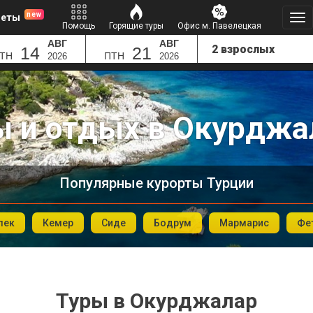
new
леты
Помощь
Горящие туры
Офис м. Павелецкая
АВГ
АВГ
14
21
ТН
ПТН
2026
2026
ы и отдых в Окурджа
Популярные курорты Турции
лек
Кемер
Сиде
Бодрум
Мармарис
Фе
Туры в Окурджалар