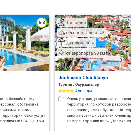
1-я линия
8.8
песочно-галечный
до пляжа 40 м
от аэропорта 90 км
l
Justiniano Club Alanya
Турция , Окурджалар
4 звезды
ает к беззаботному
Очень уютная, утопающая в зелен
персонал, обстановка
территория, по которой разброса
 водными горками,
невысокие домики-бунгало. На те
о территории. Свои услуги
много лестниц и ступенек. Очень 
т отличный SPA–центр и
номера. Хороший пляж. Для эконо
мест. Питание
отдыха.