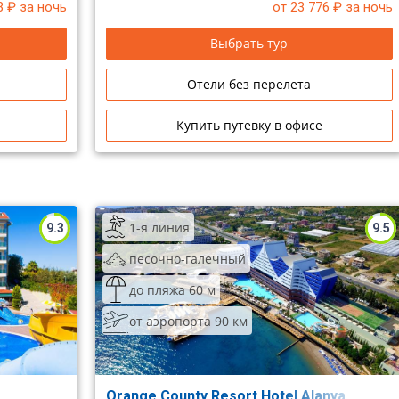
3
₽ за ночь
от 23 776
₽ за ночь
Выбрать тур
Отели без перелета
Купить путевку в офисе
1-я линия
9.3
9.5
песочно-галечный
до пляжа 60 м
от аэропорта 90 км
Orange County Resort Hotel Alanya