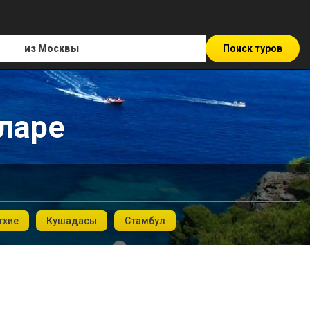
Поиск туров
ларе
тхие
Кушадасы
Стамбул