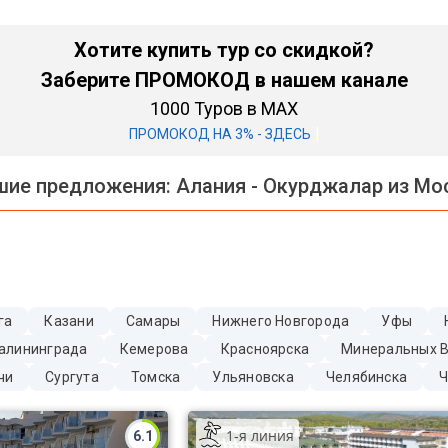
Хотите купить тур со скидкой?
Заберите ПРОМОКОД в нашем канале
1000 Туров в MAX
|
ПРОМОКОД НА 3% - ЗДЕСЬ
шие предложения:
Алания - Окурджалар из Мо
га
Казани
Самары
Нижнего Новгорода
Уфы
алининграда
Кемерова
Красноярска
Минеральных 
чи
Сургута
Томска
Ульяновска
Челябинска
Ч
1-я линия
6.1