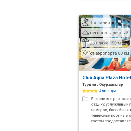
1-я линия
песочно-галечный
до пляжа 150 м
от аэропорта 80 км
Club Aqua Plaza Hote
Турция , Окурджалар
4 звезды
В отеле все располаг
отдыху: услужливый 
номеров, бассейны с
теннисный корт на ег
гостям предоставляе
конференц-зал на 65 