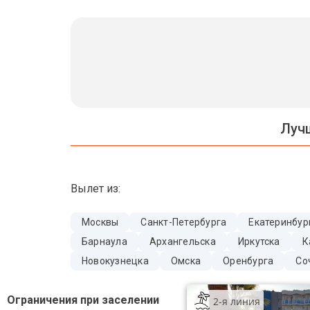
Бали
Вьетнам
Хайнань
Северный Гоа
Луч
Южный Гоа
Занзибар
Вылет из:
Абхазия
Большой Сочи
Москвы
Санкт-Петербурга
Екатеринбур
Барнаула
Архангельска
Иркутска
К
Кав Мин Воды
Новокузнецка
Омска
Оренбурга
Со
Экскурсионные туры
Ограничения при заселении
2-я линия
VIP отели 5 звезд