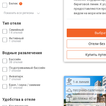
Белек
береговой линии. К ус
?
предоставляются пр
Показать все регионы
видом на море или вн
Тип отеля
Семейный
Выбрат
14 отелей
Активный
1 отелей
Отели без
Водные развлечения
Купить путе
Бассейн
38 отелей
Подогреваемый бассейн
7 отелей
Аквапарк
7 отелей
1-я линия
Баня / сауна / хаммам
37 отелей
песочно-галечный
до пляжа 40 м
Удобства в отеле
Кондиционер