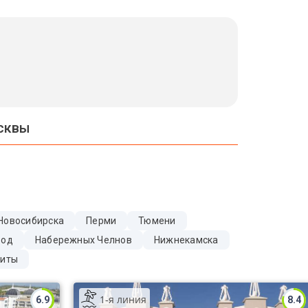
сквы
Новосибирска
Перми
Тюмени
Вод
Набережных Челнов
Нижнекамска
иты
1-я линия
6.9
8.4