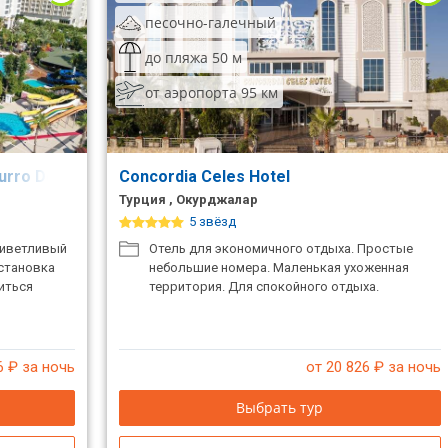
песочно-галечный
до пляжа 50 м
от аэропорта 95 км
urro Delta Hotel)
Concordia Celes Hotel
Турция , Окурджалар
5 звёзд
риветливый
Отель для экономичного отдыха. Простые
становка
небольшие номера. Маленькая ухоженная
иться
территория. Для спокойного отдыха.
6
₽ за ночь
от 20 826
₽ за ночь
Выбрать тур