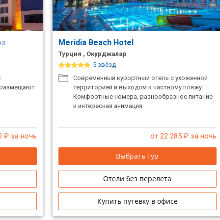
Spa
Meridia Beach Hotel
Турция , Окурджалар
5 звёзд
е
Современный курортный отель с ухоженной
е размещают
территорией и выходом к частному пляжу.
Комфортные номера, разнообразное питание
и интересная анимация.
0
₽ за ночь
от 22 285
₽ за ночь
Выбрать тур
Отели без перелета
Купить путевку в офисе