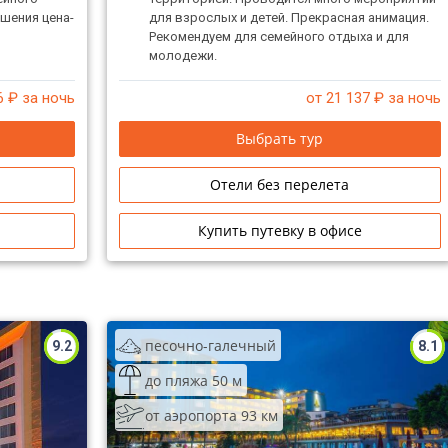
шения цена-
для взрослых и детей. Прекрасная анимация.
Рекомендуем для семейного отдыха и для
молодежи.
6
₽ за ночь
от 21 137
₽ за ночь
Выбрать тур
Отели без перелета
Купить путевку в офисе
песочно-галечный
9.2
8.1
до пляжа 50 м
от аэропорта 93 км