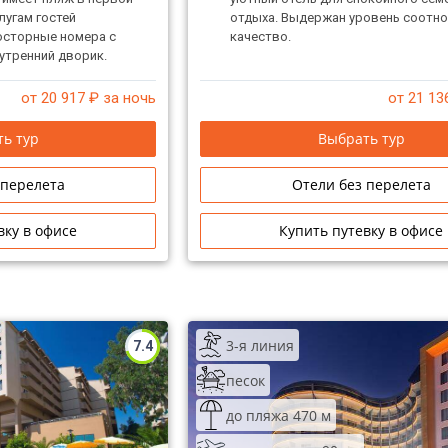
лугам гостей
отдыха. Выдержан уровень соотно
осторные номера с
качество.
утренний дворик.
от 20 917
₽ за ночь
от 21 13
ь тур
Выбрать тур
 перелета
Отели без перелета
вку в офисе
Купить путевку в офисе
3-я линия
7.4
песок
до пляжа 470 м