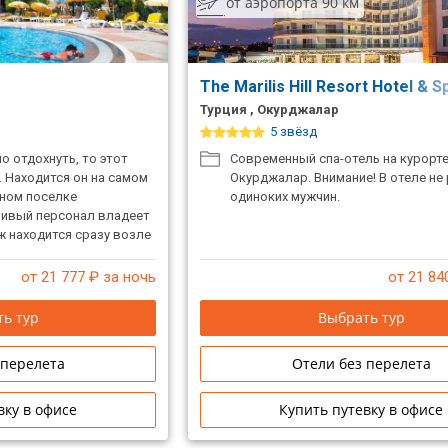
от аэропорта 90 км
The Marilis Hill Resort Hotel & 
Турция , Окурджалар
5 звёзд
о отдохнуть, то этот
Современный спа-отель на курорт
. Находится он на самом
Окурджалар. Внимание! В отеле н
тном поселке
одиноких мужчин.
ивый персонал владеет
ж находится сразу возле
от 21 777
₽ за ночь
от 21 84
ь тур
Выбрать тур
 перелета
Отели без перелета
вку в офисе
Купить путевку в офисе