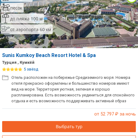
песок
до пляжа 100 м
от аэропорта 60 км
Sunis Kumkoy Beach Resort Hotel & Spa
Турция , Кумкёй
5 звёзд
Отель расположен на побережье Средиземного моря. Номера
отеля прекрасно оформлены и большинство номеров имеют
вид на море. Территория уютная, зеленая и хорошо
распланирована. Есть возможность уединиться для спокойного
отдыха и есть возможность поддерживать активный образ
жизни. Отель не заселяет одиноких мужчин в один номер.
от 52 797
₽ за ночь
Выбрать тур