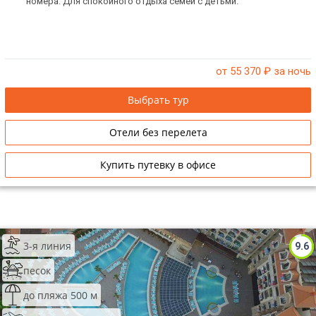
номера. Для спокойного отдыха семей с детьми.
от 55 370
₽ за ночь
Выбрать тур
Отели без перелета
Купить путевку в офисе
3-я линия
9.6
песок
до пляжа 500 м