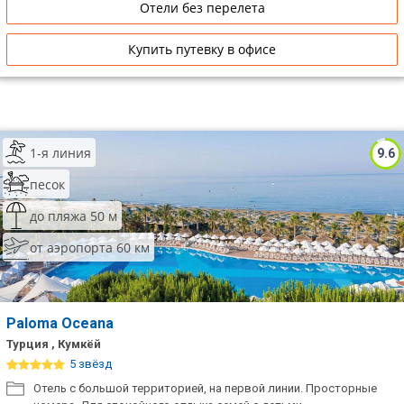
Отели без перелета
Купить путевку в офисе
1-я линия
9.6
песок
до пляжа 50 м
от аэропорта 60 км
Paloma Oceana
Турция , Кумкёй
5 звёзд
Отель с большой территорией, на первой линии. Просторные