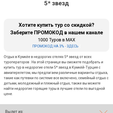
5* звезд
Бали
Вьетнам
Хотите купить тур со скидкой?
Хайнань
Заберите ПРОМОКОД в нашем канале
1000 Туров в MAX
Северный Гоа
|
ПРОМОКОД НА 3% - ЗДЕСЬ
Южный Гоа
Отдых в Кумкёе в недорогих отелях 5* звезд от всех
Занзибар
туроператоров . На этой странице вы сможете подобрать и
купить тур в недорогие отели 5* звезд в Кумкёй-Турция с
Абхазия
авиаперелетом, мы предлагаем различные варианты отдыха,
такие как путевки по системе все включено, семейный отдых с
Большой Сочи
детьми, молодежный и пляжный отдых, также вы можете
найти недорогие горящие туры в лучшие отели по выгодной
Кав Мин Воды
цене.
Экскурсионные туры
VIP отели 5 звезд
Вылет из: