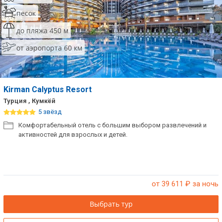
песок
до пляжа 450 м
от аэропорта 60 км
Kirman Calyptus Resort
Турция , Кумкёй
5 звёзд
Комфортабельный отель с большим выбором развлечений и
активностей для взрослых и детей.
от 39 611
₽ за ночь
Выбрать тур