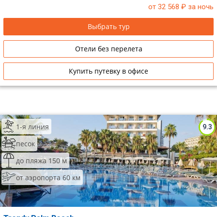
от 32 568
₽ за ночь
Выбрать тур
Отели без перелета
Купить путевку в офисе
1-я линия
9.3
песок
до пляжа 150 м
от аэропорта 60 км