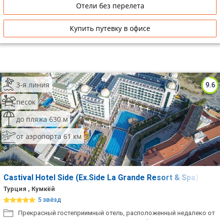
Отели без перелета
Купить путевку в офисе
3-я линия
9.6
песок
до пляжа 630 м
от аэропорта 61 км
Castival Hotel Side (Ex.Side La Grande Resort & Spa)
Турция , Кумкёй
5 звёзд
Прекрасный гостеприимный отель, расположенный недалеко от