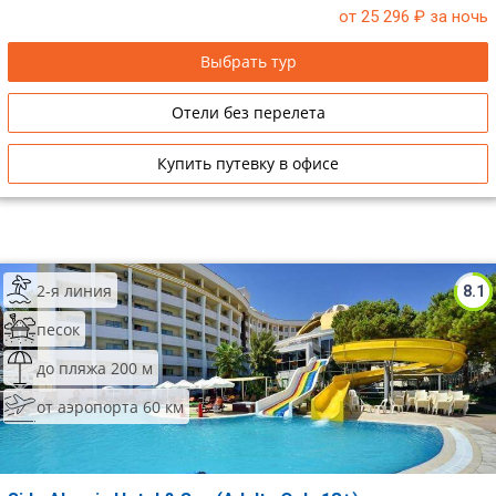
от 25 296
₽ за ночь
Сетевые отели Таиланда
Выбрать тур
Сетевые отели Шри Ланки
Отели без перелета
Сетевые отели Вьетнама
Купить путевку в офисе
Сетевые отели Мальдив
Сетевые отели Бали
2-я линия
8.1
Сетевые отели Сейшел
песок
Сетевые отели Маврикия
до пляжа 200 м
от аэропорта 60 км