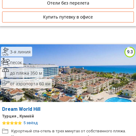
Отели без перелета
Купить путевку в офисе
3-я линия
9.3
песок
до пляжа 350 м
от аэропорта 60 км
Dream World Hill
Турция , Кумкёй
5 звёзд
Курортный спа-отель в трех минутах от собственного пляжа.