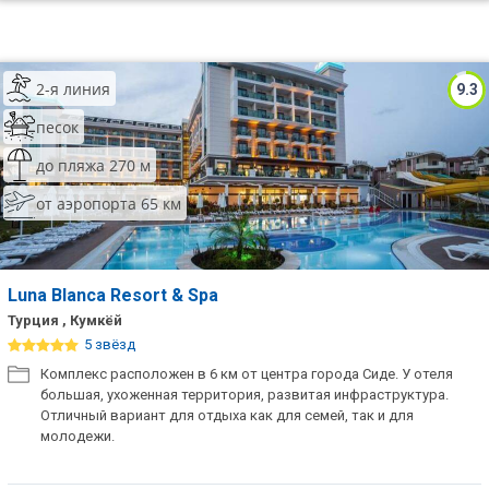
2-я линия
9.3
песок
до пляжа 270 м
от аэропорта 65 км
Luna Blanca Resort & Spa
Турция , Кумкёй
5 звёзд
Комплекс расположен в 6 км от центра города Сиде. У отеля
большая, ухоженная территория, развитая инфраструктура.
Отличный вариант для отдыха как для семей, так и для
молодежи.