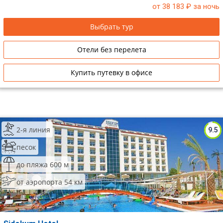
от 38 183
₽ за ночь
Выбрать тур
Отели без перелета
Купить путевку в офисе
2-я линия
9.5
песок
до пляжа 600 м
от аэропорта 54 км