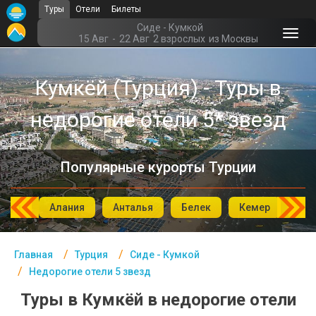
Туры
Отели
Билеты
Главная
Сиде - Кумкой
15 Авг
-
22 Авг
2 взрослых
из Москвы
Турция- Курорты
Кумкёй (Турция) - Туры в
Офис г. Москва
недорогие отели 5* звезд
Помощь
Подборки отелей
Популярные курорты Турции
Турция
Таиланд
мбул
Алания
Анталья
Белек
Кемер
Си
ОАЭ
Главная
Турция
Сиде - Кумкой
Египет
Недорогие отели 5 звезд
Куба
Туры в Кумкёй в недорогие отели
Шри Ланка