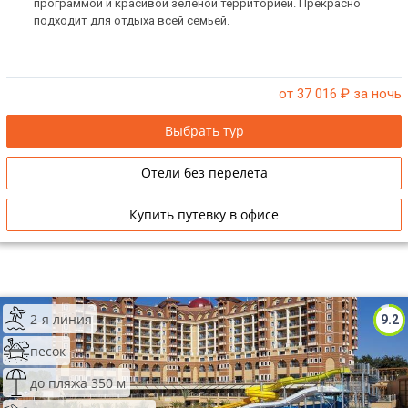
программой и красивой зеленой территорией. Прекрасно
подходит для отдыха всей семьей.
от 37 016
₽ за ночь
Выбрать тур
Отели без перелета
Купить путевку в офисе
2-я линия
9.2
песок
до пляжа 350 м