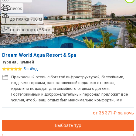
песок
до пляжа 700 м
от аэропорта 55 км
Dream World Aqua Resort & Spa
Турция , Кумкёй
5 звёзд
Прекрасный отель с богатой инфраструктурой, бассейнами,
водными горками, расположенный недалеко от пляжа,
идеально подходит для семейного отдыха с детьми.
Гостеприимный и доброжелательный персонал приложит все
усилия, чтобы ваш отдых был максимально комфортным и
запоминающимся. Отель не размещает одиноких мужчин.
от 35 371
₽ за ночь
Выбрать тур