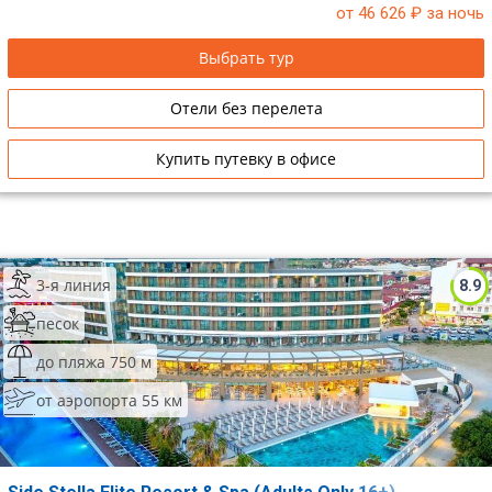
от 46 626
₽ за ночь
Выбрать тур
Отели без перелета
Купить путевку в офисе
3-я линия
8.9
песок
до пляжа 750 м
от аэропорта 55 км