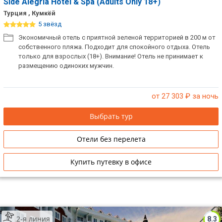
Side Alegria Hotel & Spa (Adults Only 18+)
Турция , Кумкёй
5 звёзд
Экономичный отель с приятной зеленой территорией в 200 м от
собственного пляжа. Подходит для спокойного отдыха. Отель
только для взрослых (18+). Внимание! Отель не принимает к
размещению одиноких мужчин.
от 27 303
₽ за ночь
Выбрать тур
Отели без перелета
Купить путевку в офисе
2-я линия
8.3