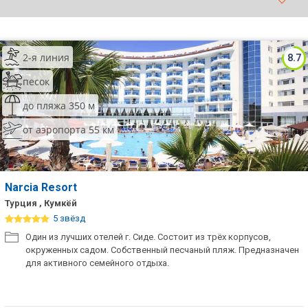
ТОП 10 лучших отелей 5*
2-я линия
8.7
ТОП 10 недорогих отелей
5*
песок
Лучшие отели 4* звезды
до пляжа 350 м
от аэропорта 55 км
Недорогие отели 4*
звезды
Лучшие отели 3* звезды
Narcia Resort
Недорогие отели 3*
Турция , Кумкёй
звезды
5 звёзд
Один из лучших отелей г. Сиде. Состоит из трёх корпусов,
Сетевые отели Турции
окруженных садом. Собственный песчаный пляж. Предназначен
для активного семейного отдыха.
Сетевые отели Египта
Сетевые отели ОАЭ