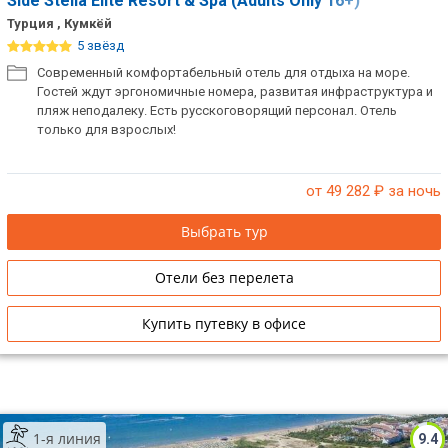
Side Stella Elite Resort & Spa (Adults Only 16+)
Турция , Кумкёй
5 звёзд
Современный комфортабельный отель для отдыха на море.
Гостей ждут эргономичные номера, развитая инфраструктура и
пляж неподалеку. Есть русскоговорящий персонал. Отель
только для взрослых!
от 49 282
₽ за ночь
Выбрать тур
Отели без перелета
Купить путевку в офисе
1-я линия
9.4