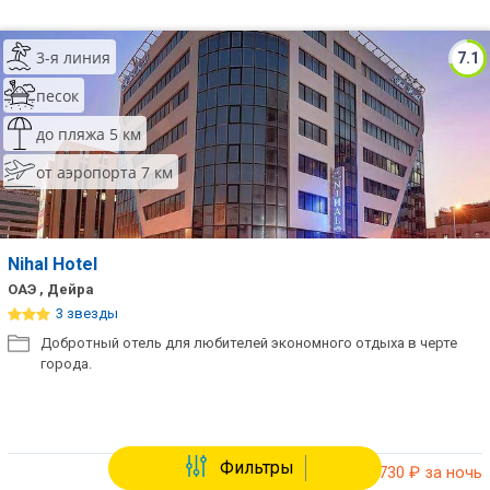
3-я линия
7.1
песок
до пляжа 5 км
от аэропорта 7 км
Nihal Hotel
ОАЭ , Дейра
3 звезды
Добротный отель для любителей экономного отдыха в черте
города.
Фильтры
от 21 730
₽ за ночь