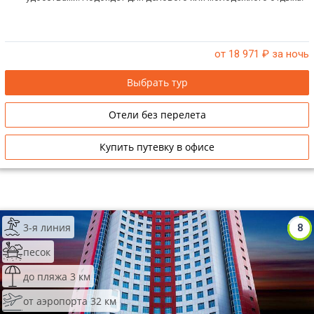
от 18 971
₽ за ночь
Выбрать тур
Отели без перелета
Купить путевку в офисе
3-я линия
8
песок
до пляжа 3 км
от аэропорта 32 км