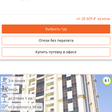
от 20 609
₽ за ночь
Выбрать тур
Отели без перелета
Купить путевку в офисе
3-я линия
8.1
песок
до пляжа 5 км
от аэропорта 98 км