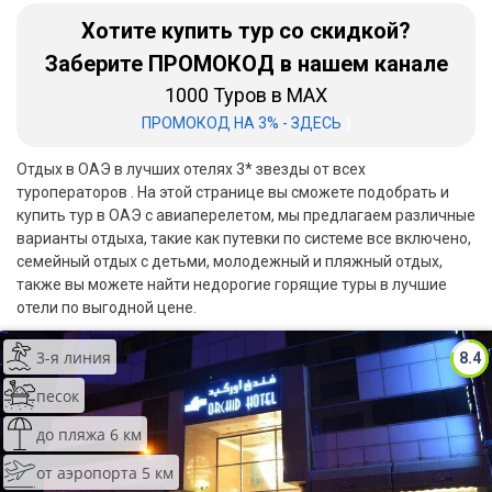
Шри Ланка
Хотите купить тур со скидкой?
Заберите ПРОМОКОД в нашем канале
Бали
1000 Туров в MAX
Вьетнам
|
ПРОМОКОД НА 3% - ЗДЕСЬ
Хайнань
Отдых в ОАЭ в лучших отелях 3* звезды от всех
туроператоров . На этой странице вы сможете подобрать и
Северный Гоа
купить тур в ОАЭ с авиаперелетом, мы предлагаем различные
варианты отдыха, такие как путевки по системе все включено,
Южный Гоа
семейный отдых с детьми, молодежный и пляжный отдых,
Занзибар
также вы можете найти недорогие горящие туры в лучшие
отели по выгодной цене.
Абхазия
3-я линия
8.4
Большой Сочи
песок
Кав Мин Воды
до пляжа 6 км
Экскурсионные туры
от аэропорта 5 км