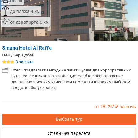
песок
до пляжа 4 км
от аэропорта 6 км
Smana Hotel Al Raffa
ОАЭ , Бар Дубай
3 звезды
Отель предлагает выгодные пакеты услуг для корпоративных
путешественников и отдыхающих. Удобное расположение
дополнено высоким качеством номеров и широким выбором
средств обслуживания.
от 18 797
₽ за ночь
Выбрать тур
Отели без перелета