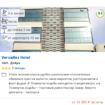
Сетевые отели ОАЭ
Сетевые отели Таиланда
3-я линия
8.5
песок
Сетевые отели Шри Ланки
до пляжа 5 км
от аэропорта 15 км
Сетевые отели Вьетнама
Сетевые отели Мальдив
Versailles Hotel
Сетевые отели Бали
ОАЭ , Дейра
3 звезды
Сетевые отели Сейшел
Отель эконом класса удобно расположен относительно
обменных пунктов валюты, мини-маркетов, ресторанчиков и
Сетевые отели Маврикия
фаст-фудов. В 10 минутах ходьбы находится станция метро, а в
15 минутах ходьбы – торговый район Нассер Сквер. Вместо
депозита – паспорта.
от 16 585
₽ за ночь