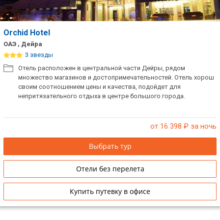
VIP отели 5 звезд
ТОП 10 лучших отелей 5*
Orchid Hotel
ОАЭ , Дейра
ТОП 10 недорогих отелей
3 звезды
5*
Отель расположен в центральной части Дейры, рядом
множество магазинов и достопримечательностей. Отель хорош
Лучшие отели 4* звезды
своим соотношением цены и качества, подойдет для
непритязательного отдыха в центре большого города.
Недорогие отели 4*
звезды
от 16 398
₽ за ночь
Лучшие отели 3* звезды
Выбрать тур
Недорогие отели 3*
звезды
Отели без перелета
Сетевые отели Турции
Купить путевку в офисе
Сетевые отели Египта