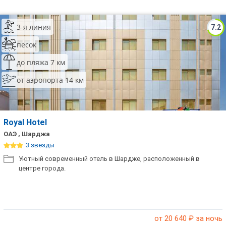
3-я линия
7.2
песок
до пляжа 7 км
от аэропорта 14 км
Royal Hotel
ОАЭ , Шарджа
3 звезды
Уютный современный отель в Шардже, расположенный в
центре города.
от 20 640
₽ за ночь