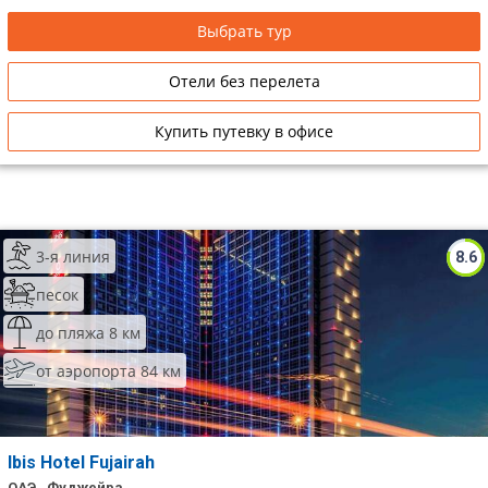
Выбрать тур
Отели без перелета
Купить путевку в офисе
3-я линия
8.6
песок
до пляжа 8 км
от аэропорта 84 км
Ibis Hotel Fujairah
ОАЭ , Фуджейра