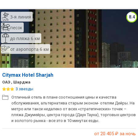
3-я линия
8.4
песок
до пляжа 6 км
от аэропорта 6 км
Citymax Hotel Sharjah
ОАЭ , Шарджа
3 звезды
Отличный отель в плане соотношения цены и качества
обслуживания, альтернатива старым эконом- отелям Дейры. На
метро или такси недалеко от всех «стратегических» точек –
пляжа Джумейры, центра города (Даун Тауна), торговых центров
и золотого рынка - все это в 10 минутах езды.
от 20 405
₽ за ночь