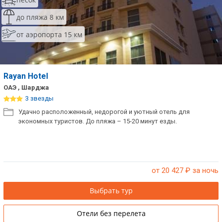
до пляжа 8 км
от аэропорта 15 км
Rayan Hotel
ОАЭ , Шарджа
3 звезды
Удачно расположенный, недорогой и уютный отель для
экономных туристов. До пляжа – 15-20 минут езды.
от 20 427
₽ за ночь
Выбрать тур
Отели без перелета