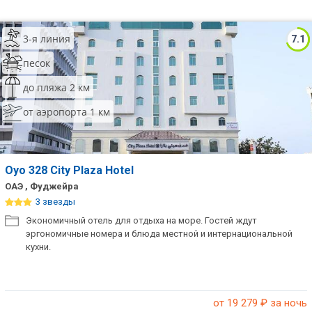
3-я линия
7.1
песок
до пляжа 2 км
от аэропорта 1 км
Oyo 328 City Plaza Hotel
ОАЭ , Фуджейра
3 звезды
Экономичный отель для отдыха на море. Гостей ждут
эргономичные номера и блюда местной и интернациональной
кухни.
от 19 279
₽ за ночь