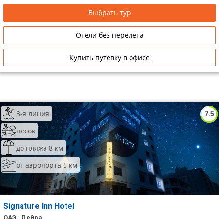
Выбрать тур
Отели без перелета
Купить путевку в офисе
3-я линия
7.5
песок
до пляжа 8 км
от аэропорта 5 км
Signature Inn Hotel
ОАЭ , Дейра