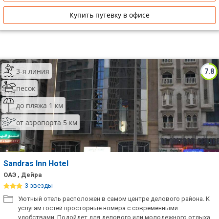
Купить путевку в офисе
3-я линия
7.8
песок
до пляжа 1 км
от аэропорта 5 км
Sandras Inn Hotel
ОАЭ , Дейра
3 звезды
Уютный отель расположен в самом центре делового района. К
услугам гостей просторные номера с современными
удобствами. Подойдет для делового или молодежного отдыха.