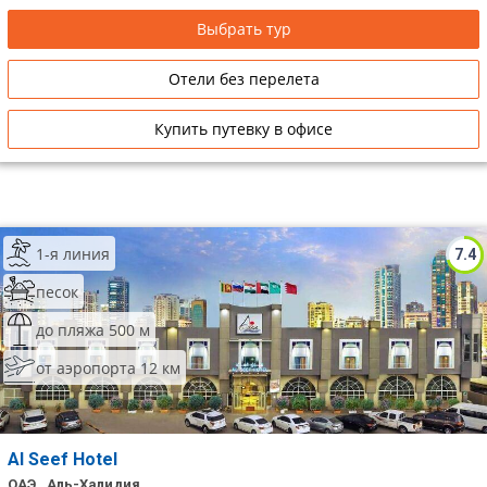
Выбрать тур
Отели без перелета
Купить путевку в офисе
1-я линия
7.4
песок
до пляжа 500 м
от аэропорта 12 км
Al Seef Hotel
ОАЭ , Аль-Халидия