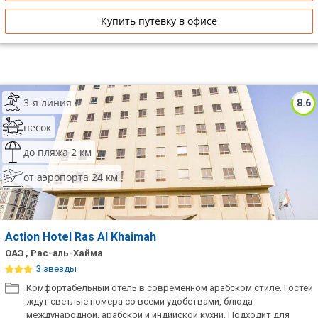
Купить путевку в офисе
3-я линия
8.6
песок
до пляжа 2 км
от аэропорта 24 км
Action Hotel Ras Al Khaimah
ОАЭ , Рас-аль-Хайма
3 звезды
Комфортабельный отель в современном арабском стиле. Гостей
ждут светлые номера со всеми удобствами, блюда
международной, арабской и индийской кухни. Подходит для