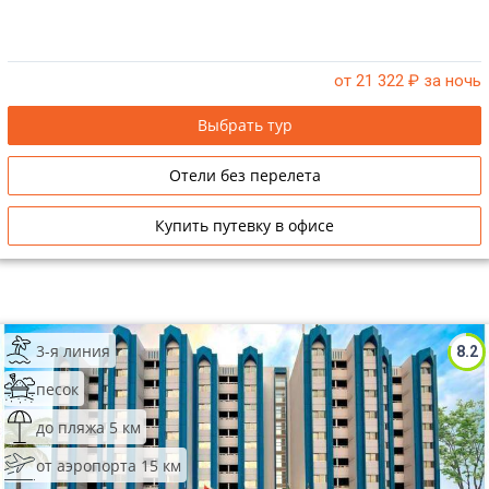
от 21 322
₽ за ночь
Выбрать тур
Отели без перелета
Купить путевку в офисе
3-я линия
8.2
песок
до пляжа 5 км
от аэропорта 15 км