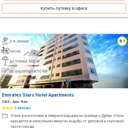
Купить путевку в офисе
2-я линия
8.1
песок
до пляжа 500 м
от аэропорта 10 км
Emirates Stars Hotel Apartments
ОАЭ , Аль-Хан
3 звезды
Отель расположен в эмирате Шарджа на границе с Дубаи. Отель
находится в нескольких минутах ходьбы от деловой и торговой
части города.