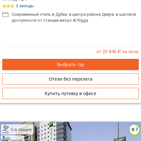
3 звезды
Современный отель в Дубае, в центре района Дейра, в шаговой
доступности от станции метро Al Rigga.
от 20 846
₽ за ночь
Выбрать тур
Отели без перелета
Купить путевку в офисе
3-я линия
8.7
песок