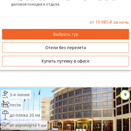
деловой поездки и отдыха.
от 19 985
₽ за ночь
Выбрать тур
Отели без перелета
Купить путевку в офисе
3-я линия
9
песок
до пляжа 20 км
от аэропорта 1 км